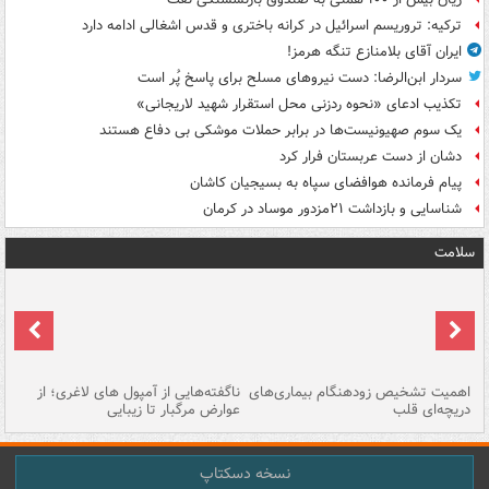
ترکیه: تروریسم اسرائیل در کرانه باختری و قدس اشغالی ادامه دارد
ایران آقای بلامنازع تنگه هرمز!
سردار ابن‌الرضا: دست نیروهای مسلح برای پاسخ پُر است
تکذیب ادعای «نحوه ردزنی محل استقرار شهید لاریجانی»
یک‌ سوم صهیونیست‌ها در برابر حملات موشکی بی دفاع هستند
دشان از دست عربستان فرار کرد
پیام فرمانده هوافضای سپاه به بسیجیان کاشان
شناسایی و بازداشت ۲۱مزدور موساد در کرمان
سلامت
اهمیت تشخیص زودهنگام بیماری‌های
ناگفته‌هایی از آمپول های لاغری؛ از
دریچه‌ای قلب
عوارض مرگبار تا زیبایی
تا
نسخه دسکتاپ