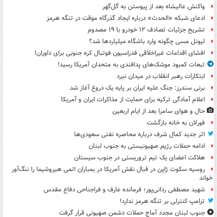
واکنش عالیشاه بعد از پیوستن به گل‌گهر
ادعای شبکه «الحدث» درباره ایجاد گذرگاه موقت در تنگه هرمز
تشریح جزئیات تصادف ۱۲ خودرو با ۱۹ مصدوم
لیونل مسی چگونه وارد باشگاه میلیاردها شد؟
افشای اقدامات غیراخلاقی فدراسیون فوتبال کره جنوبی برای داوران!
تبعات کمبود موشک‌های پدافندی به متحدان آمریکا رسید!
ابتکارات رهبر انقلاب در میدان نبرد
برنی سندرز: جنگ علیه ایران بر پایه یک دروغ آغاز شد
اعلام آمادگی ترکیه برای حمایت از مذاکرات ایران و آمریکا
حال و هوای سامرا بعد از ایام اربعین
فورلان به خانه بازگشت
اثر جدید کمال شرف درباره محاصره نفتی سعودی‌ها
ادامه حملات رژیم صهیونیستی به جنوب لبنان
هلاکت اعضای یک تیم تروریستی در جنوب سیستان
روسیه سکوت ژاپن در قبال نقش آمریکا در بمباران اتمی هیروشیما را ننگ‌آور
خواند
شهید مصطفی ردانی‌پور؛ فرمانده عارف و فراجناحی دفاع مقدس
ترامپ کنترلی بر تنگه هرمز ندارد!
جنوب لبنان مجدد آماج حملات دشمن صهیونی قرار گرفت