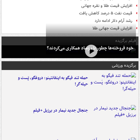
افزایش قیمت طلا و نقره جهانی
قیمت نفت ۵ درصد کاهش یافت
رشد آرام دلار ادامه دارد
افزایش قیمت جهانی طلا
فیلم برگزیده
خود فروخته‌ها چطور با موساد همکاری می‌کردند؟
برگزیده ورزشی
حمله تند فیگو به اینفانتینو: دروغگو، پَست‌ و
حیله‌گر!
جنجال جدید نیمار در برزیل +فیلم