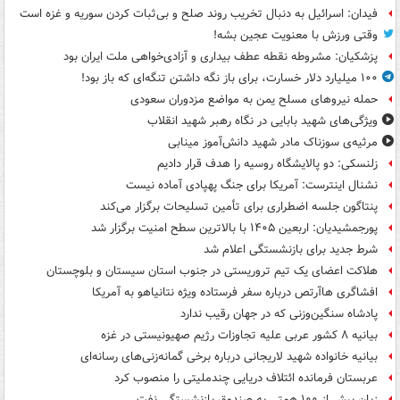
فیدان: اسرائیل به دنبال تخریب روند صلح و بی‌ثبات کردن سوریه و غزه است
وقتی ورزش با معنویت عجین بشه!
پزشکیان: مشروطه نقطه عطف بیداری و آزادی‌خواهی ملت ایران بود
۱۰۰ میلیارد دلار خسارت، برای باز نگه داشتن تنگه‌ای که باز بود!
حمله نیروهای مسلح یمن به مواضع مزدوران سعودی
ویژگی‌های شهید بابایی در نگاه رهبر شهید انقلاب
مرثیه‌ی سوزناک مادر شهید دانش‌آموز مینابی
زلنسکی: دو پالایشگاه روسیه را هدف قرار دادیم
نشنال اینترست: آمریکا برای جنگ پهپادی آماده نیست
پنتاگون جلسه اضطراری برای تأمین تسلیحات برگزار می‌کند
پورجمشیدیان: اربعین ۱۴۰۵ با بالاترین سطح امنیت برگزار شد
شرط جدید برای بازنشستگی اعلام شد
هلاکت اعضای یک تیم تروریستی در جنوب استان سیستان و بلوچستان
افشاگری هاآرتص درباره سفر فرستاده ویژه نتانیاهو به آمریکا
پادشاه سنگین‌وزنی که در جهان رقیب ندارد
بیانیه ۸ کشور عربی علیه تجاوزات رژیم صهیونیستی در غزه
بیانیه خانواده شهید لاریجانی درباره برخی گمانه‌زنی‌های رسانه‌ای
عربستان فرمانده ائتلاف دریایی چندملیتی را منصوب کرد
زیان بیش از ۱۰۰ همتی به صندوق‌ بازنشستگی نفت