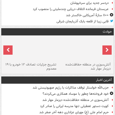
دردسر جدید برای سرخپوشان
عربستان فرمانده ائتلاف دریایی چندملیتی را منصوب کرد
۸۰۰ سازۀ آمریکایی خاکستر شد
قابی زیبا از قلعه بابک آذربایجان شرقی
حوادث
تصادف مرگبار در محور اهواز–شوش ۲
آتش‌سوزی در منطقه حفاظت‌شده
تشریح جزئیات تصادف ۱۲ خودرو با ۱۹
پا
دیزمار مهار شد
مصدوم
آخرین اخبار
حزب‌الله خواستار توقف مذاکرات با رژیم صهیونیستی شد
خود فروخته‌ها چطور با موساد همکاری می‌کردند؟
آتش‌سوزی در منطقه حفاظت‌شده دیزمار مهار شد
کویت دستور تعطیلی تنها مدرسه ایرانی را صادر کرد
حرم امام علی (ع) مهیای عزاداری دهه آخر صفر شد