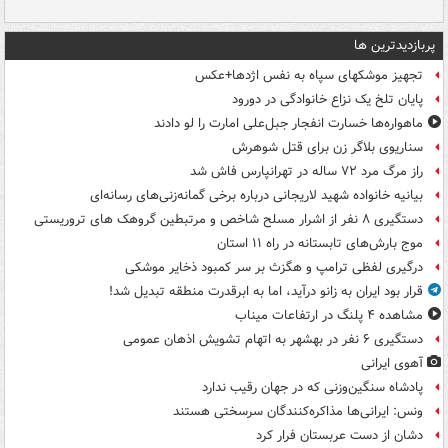
پربازدیدترین ها
تجهیز موشکهای سپاه به نفس اژدها+عکس
پایان تلخ یک نزاع خانوادگی در دورود
ماهواره‌ها خسارت انفجار جبل‌علی امارت را لو دادند
سناریوی بلاگر زن برای قتل شوهرش
راز مرگ مرد ۷۲ ساله در تهرانپارس فاش شد
بیانیه خانواده شهید لاریجانی درباره برخی گمانه‌زنی‌های رسانه‌ای
دستگیری ۸ نفر از اشرار مسلح شاخص و مرتبطین گروهک های تروریستی
موج بارش‌های تابستانه در راه ۱۱ استان
درگیری لفظی ترامپ و هگزث بر سر کمبود ذخایر موشکی
قرار بود ایران به زانو درآید، اما به ابرقدرت منطقه تبدیل شد!
مشاهده ۴ پلنگ در ارتفاعات میناب
دستگیری ۶ نفر در بهشهر به اتهام تشویش اذهان عمومی
آهوی ایرانی
پادشاه سنگین‌وزنی که در جهان رقیب ندارد
ونس: ایرانی‌ها مذاکره‌کنندگان سرسختی هستند
دشان از دست عربستان فرار کرد