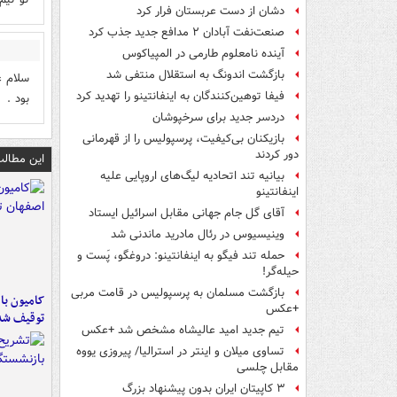
دشان از دست عربستان فرار کرد
صنعت‌نفت آبادان ۲ مدافع جدید جذب کرد
آینده نامعلوم طارمی در المپیاکوس
بازگشت اندونگ به استقلال منتفی شد
سلام ع
فیفا توهین‌کنندگان به اینفانتینو را تهدید کرد
بود .
دردسر جدید برای سرخپوشان
بازیکنان بی‌کیفیت، پرسپولیس را از قهرمانی
دور کردند
این مطالب
بیانیه تند اتحادیه لیگ‌های اروپایی علیه
اینفانتینو
آقای گل جام جهانی مقابل اسرائیل ایستاد
وینیسیوس در رئال مادرید ماندنی شد
حمله تند فیگو به اینفانتینو: دروغگو، پَست‌ و
حیله‌گر!
بازگشت مسلمان به پرسپولیس در قامت مربی
+عکس
توقیف شد
تیم جدید امید عالیشاه مشخص شد +عکس
تساوی میلان و اینتر در استرالیا/ پیروزی یووه
مقابل چلسی
۳ کاپیتان ایران بدون پیشنهاد بزرگ