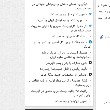
درگیری اعضای داعش و نیروهای جولانی در
ی شود و
سیده زینب
 داریم.
ماموریت در حال پایان است!
 بازیکن داریم و باید در تیم
ادعای بسنت درباره توافق ایران و آمریکا
اثر جدید کارتونیست سوری با عنوان مدیریت
جدید تنگه هرمز
پالایشگاه سیزران منفجر شد
ادامه جنگ تا روی کار آمدن دولت جدید در
آمریکا!
هشدار ارشدترین ژنرال آمریکا درباره
محدودیت‌های نظامی علیه ایران
بدون تعارف با پدر و پسر قهرمان
تأیید ربایش و قتل حمیدرضا رجب‌زاده
رونمایی از مختصات جدید تنگۀ هرمز
فشار هم‌زمان گرانی مواد اولیه و افت تقاضا بر
بازار پلاستیک
رقابت ۲۸ والیبالیست برای حضور در فهرست
نهایی تیم ملی
"سوپر ال‌نینو"در راه است؟
ا در