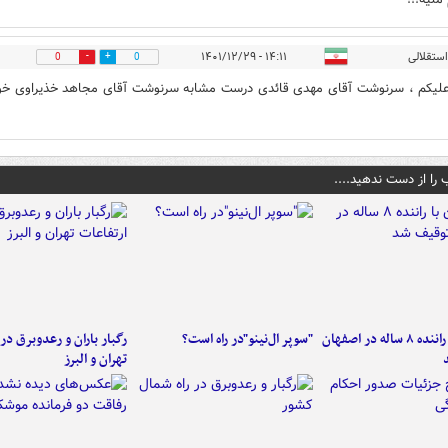
استقلالی
۱۴:۱۱ - ۱۴۰۱/۱۲/۲۹
0
0
لیکم ، سرنوشت آقای مهدی قائدی درست مشابه سرنوشت آقای مجاهد خذیراوی خو
 را از دست ندهید....
کامیون با راننده ۸ ساله در اصفهان
"سوپر ال‌نینو"در راه است؟
رگبار باران و رعدوبرق در 
تهران و البرز