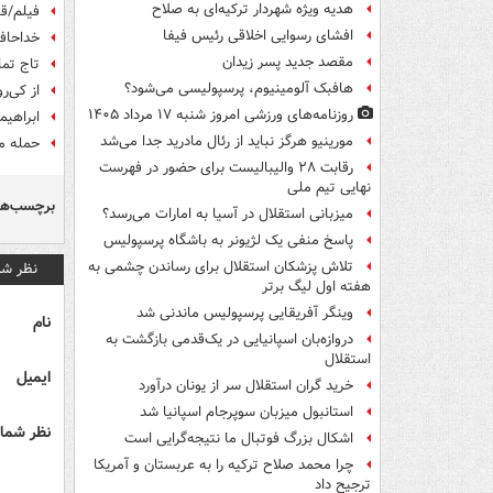
هدیه ویژه شهردار ترکیه‌ای به صلاح
فیلم/قل
افشای رسوایی اخلاقی رئیس فیفا
خداحافظ
مقصد جدید پسر زیدان
تاج تما
هافبک آلومینیوم، پرسپولیسی می‌شود؟
از کی‌ر
روزنامه‌های ورزشی امروز ‌شنبه ۱۷ مرداد ۱۴۰۵
ابراهیم
مورینیو هرگز نباید از رئال مادرید جدا می‌شد
حمله م
رقابت ۲۸ والیبالیست برای حضور در فهرست
نهایی تیم ملی
برچسب‌ها
میزبانی استقلال در آسیا به امارات می‌رسد؟
پاسخ منفی یک لژیونر به باشگاه پرسپولیس
تلاش پزشکان استقلال برای رساندن چشمی به
نظر شم
هفته اول لیگ برتر
وینگر آفریقایی پرسپولیس ماندنی شد
نام
دروازه‌بان اسپانیایی در یک‌قدمی بازگشت به
استقلال
ایمیل
خرید گران استقلال سر از یونان درآورد
استانبول میزبان سوپرجام اسپانیا شد
نظر شما 
اشکال بزرگ فوتبال ما نتیجه‌گرایی است
چرا محمد صلاح ترکیه را به عربستان و آمریکا
ترجیح داد