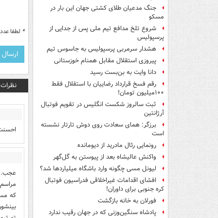
جنگ مدعیان طلای کشتی جهان این بار در
مسکو
شروع تلخ مدافع تیم ملی پس از جدایی از
*
لطفا عدد م
پرسپولیس
هشدار سرمربی پرسپولیس به جاسوس تیم
پیروزی استقلال مقابل همنام خوزستانی
دانا وایت به بن‌بست رسید
رقم فسخ قرارداد رضاییان با استقلال فقط
نظرات
۱۰۰میلیون تومان!
ثبت سالروز شکست انگلیس در تقویم فوتبال
آرژانتین
برزگر: همای سعادت روی دوش تارتار نشسته
احسنت
است
رونمایی رئال مادرید از دیومانده
واکنش عالیشاه بعد از پیوستن به گل‌گهر
لیونل مسی چگونه وارد باشگاه میلیاردها شد؟
عجب. ط
افشای اقدامات غیراخلاقی فدراسیون فوتبال
مراسم.
کره جنوبی برای داوران!
که مست
فورلان به خانه بازگشت
بینشون
پادشاه سنگین‌وزنی که در جهان رقیب ندارد
تو تیم 