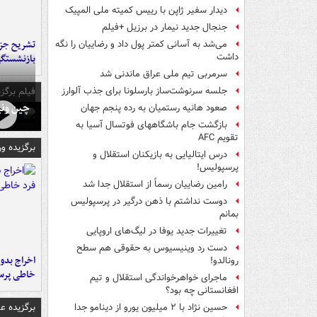
دیدار سفیر ژاپن با رییس کمیته ملی المپیک
جنجال جدید نیمار در برزیل +فیلم
تشریح جز
می‌شد به آسانی کمتر پول داد و رضاییان را نگه
داشت
بازنشستگ
سرمربی تیم ملی عراق ماندنی شد
فیلم برگزی
جلسه سرنوشت‌ساز بارسلونا برای جذب آلوارز
چین ونی
صعود هانیه رستمیان به رده پنجم جهان
بازگشت جام باشگاههای فوتسال آسیا به
تقویم AFC
برگزیده و
درس ایتالیایی‌ به بازیکنان استقلال و
پرسپولیس!
رامین رضاییان رسماً از استقلال جدا شد
دوست نداشتم با ذهن درگیر در پرسپولیس
بمانم
تغییرات جدید یوفا در لیگ‌های اروپایی
دست رد وینیسیوس به حقوقی هم سطح
اخراج بدون
رونالدو!
خاطی پرس
ماجرای خواهرخواندگی استقلال و تیم
افغانستانی چه بود؟
برگزیده 
حسین نژاد با ۲ میلیون یورو از دینامو جدا