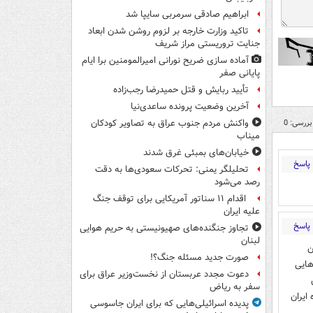
ابراهیم صادقی سرمربی سایپا شد
تاکید وزارت خارجه بر لزوم روشن شدن ابعاد
جنایت تروریستی مراز شریف
آماده سازی ضریح نورانی امیرالمومنین برا ایام
پایانی صفر
تأیید ربایش و قتل حمیدرضا رجب‌زاده
آخرین وضعیت پرونده ساعدی‌نیا
بررسی: 0
واکنش مردم جنوب عراق به تصاویر کودکان
میناب
خیابان‌های بمبئی غرق شدند
پاسخ
تحلیلگر یمنی: تحرکات سعودی‌ها به دقت
رصد می‌شود
اقدام ۱۱ سناتور آمریکایی برای توقف جنگ
علیه ایران
پاسخ
تجاوز جنگنده‌های صهیونیستی به حریم هوایی
لبنان
ن
صورت جدید مسئله جنگ؟!
هایی
دعوت مجدد عربستان از نخست‌وزیر عراق برای
سفر به ریاض
ایران
پدیده اسرائیلی‌هایی که برای ایران جاسوسی