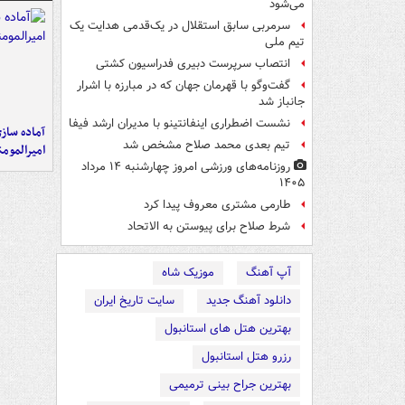
می‌شود
سرمربی سابق استقلال در یک‌قدمی هدایت یک
تیم ملی
انتصاب سرپرست دبیری فدراسیون کشتی
گفت‌وگو با قهرمان جهان که در مبارزه با اشرار
جانباز شد
نشست اضطراری اینفانتینو با مدیران ارشد فیفا
آماده ساز
تیم بعدی محمد صلاح مشخص شد
امیرالمومن
روزنامه‌های ورزشی امروز چهارشنبه ۱۴ مرداد
۱۴۰۵
طارمی مشتری معروف پیدا کرد
شرط صلاح برای پیوستن به الاتحاد
آپ آهنگ
موزیک شاه
دانلود آهنگ جدید
سایت تاریخ ایران
بهترین هتل های استانبول
رزرو هتل استانبول
بهترین جراح بینی ترمیمی