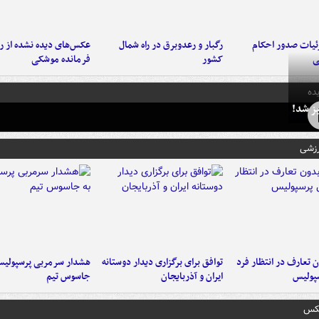
ئیات صدور احکام
رگبار و رعدوبرق در راه شمال
عکس‌های دیده نشده از ر
ی
کشور
فرمانده‌ موشکی
ده
ز شد!
رزشی
 تعارف در انتظار فرد
توافق برای برگزاری دیدار دوستانه
هشدار سرمربی پرسپولیس
پولیس
ایران و آذربایجان
جاسوس تیم
عکس