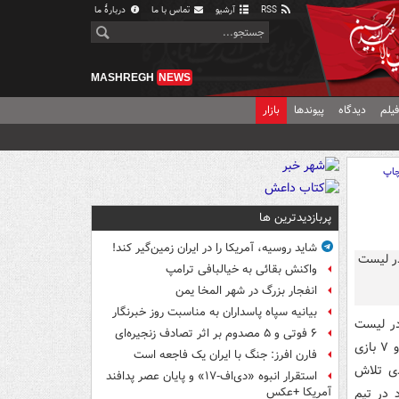
RSS
آرشیو
تماس با ما
دربارهٔ ما
MASHREGH
NEWS
یلم
دیدگاه
پیوندها
بازار
اپ
پربازدیدترین ها
شاید روسیه، آمریکا را در ایران زمین‌گیر کند!
واکنش بقائی به خیالبافی ترامپ
انفجار بزرگ در شهر المخا یمن
بیانیه سپاه پاسداران به مناسبت روز خبرنگار
در لیست
۶ فوتی و ۵ مصدوم بر اثر تصادف زنجیره‌ای
تیم ملی اظهار داشت: هر لیستی صحبت های خاص خودش را دارد، مهدی قائدی در ۶ و ۷ بازی
فارن افرز: جنگ با ایران یک فاجعه است
دی تلاش
استقرار انبوه «دی‌اف‑۱۷» و پایان عصر پدافند
 در تیم
آمریکا +عکس