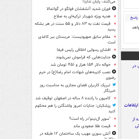
می‌کنند، پایان ندارد!
فوران شدید آتشفشان فوئگو در گواتمالا
هدیه ویژه شهردار ترکیه‌ای به صلاح
پاسخ
قیمت نفت به ۸۳ دلار و ۵۵ سنت در هر بشکه
اهد
رسید
مقام سابق صهیونیست: عربستان ببر کاغذی
است
افشای رسوایی اخلاقی رئیس فیفا
جنایت‌هایی که فراموش نمی‌شوند
حواله دلار ۱۵۴ هزار و ۴۵۱ تومان شد
نصب کتیبه‌های شهادت امام رضا(ع) در حرم
رضوی
تبریک کاربران فضای مجازی به مناسبت روز
خبرنگار
کامیون با راننده ۸ ساله در اصفهان توقیف شد
ارتفاعات
پزشکیان: جنایات امروز واشنگتن را هم محکوم
کنید
"سوپر ال‌نینو"در راه است؟
قیمت طلا صعودی ماند
آتش سوزی مهیب یک ساختمان ۱۲ طبقه در