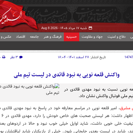
شنبه ۱۷ مرداد ۱۴۰۵ -
Aug 8 2026
ی
دفاع و امنیت
جهاد و مقاومت
حسینیه
فرهنگ و هنر
جامعه
اقتصاد
عکس و ف
1474
تاریخ انتشار:
۲۸ اسفند ۱۴۰۱ - ۱۸:۰۴
۳ نظر
چ
واکنش قلعه نویی به نبود قائدی در لیست تیم ملی
عه نویی نسبت به نبود مهدی قائدی در
م ملی فوتبال واکنش نشان داد.
ش مشرق
، امیر قلعه نویی در مراسم معارفه خود در پاسخ به نبود مهدی قائدی 
فیت خلی خوبی داشت، شاید اوایل خیلی خوب نبود و حالا در اردوهای بع
ند، شاید در لیست بعدی جابجایی شود.. خیلی از بازیکنان شاید لیاقتشان بود