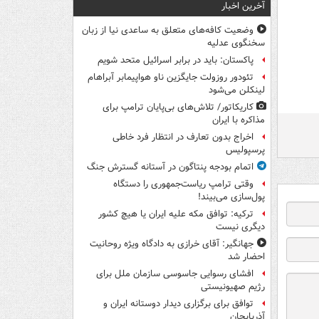
آخرین اخبار
وضعیت کافه‌های متعلق به ساعدی نیا از زبان
سخنگوی عدلیه
پاکستان: باید در برابر اسرائیل متحد شویم
تئودور روزولت جایگزین ناو هواپیمابر آبراهام
لینکلن می‌شود
کاریکاتور/ تلاش‌های بی‌پایان ترامپ برای
مذاکره با ایران
اخراج بدون تعارف در انتظار فرد خاطی
پرسپولیس
اتمام بودجه پنتاگون در آستانه گسترش جنگ
وقتی ترامپ ریاست‌جمهوری را دستگاه
پول‌سازی می‌بیند!
ترکیه: توافق مکه علیه ایران یا هیچ کشور
دیگری نیست
جهانگیر: آقای خرازی به دادگاه ویژه روحانیت
احضار شد
افشای رسوایی جاسوسی سازمان ملل برای
رژیم صهیونیستی
توافق برای برگزاری دیدار دوستانه ایران و
آذربایجان