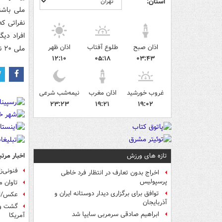
استان:
ملی باشن
نفراتی ک
اذان صبح
طلوع آفتاب
اذان ظهر
ملی ۲۰ نفر را دعوت کنیم و انتخاب آن ها بر اساس اولویت های تاکتیکی است.
۱۲:۱۰
۰۵:۱۸
۰۳:۴۳
غروب خورشید
اذان مغرب
نیمه‌شب شرعی
۲۳:۲۳
۱۹:۲۱
۱۹:۰۲
اخبار مرتب
تازه های ورزش
فنونی‌ز
اخراج بدون تعارف در انتظار فرد خاطی
پرسپولیس
تاوان م
توافق برای برگزاری دیدار دوستانه ایران و
عکس/اول
آذربایجان
گشت و گ
ابراهیم صادقی سرمربی سایپا شد
آمریکا