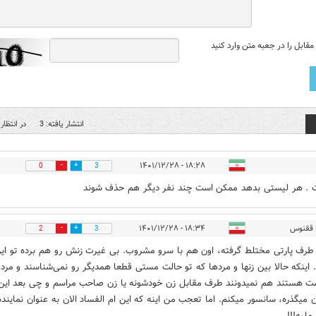
قابل را در جعبه متن وارد کنید
انتشار یافته: 3
در انتظار 
۱۸:۲۸ - ۱۴۰۱/۱۲/۲۸
0
3
 . هر لیستی بدهد ممکن است چند نفر دیگر هم حذف شوند
ققنوس
۱۸:۳۴ - ۱۴۰۱/۱۲/۲۸
2
3
رف پارتی مختلط گرفته، اون هم با سرو مشروب. بی غیرت زنش رو هم برده تو ای
 اینکه حالا بین زنها و مردها که تو حالت مستی قطعا همدیگر رو نمی‌شناسند و مرد
 هستند هم نمیدونند طرف مقابل زن خودشونه یا زن صاحب مراسم و چی بعد این
 میگذره، سانسور میکنم. اما تعجب من اینه که این ام الفساد الان به عنوان نماینده 
ملیه!!!