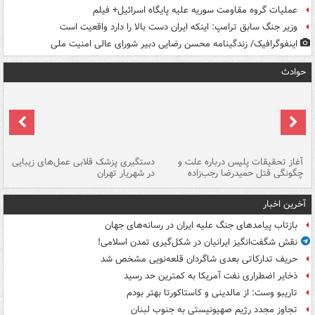
عملیات گروه مقاومت سوریه علیه پایگاه اسرائیل+ فیلم
وزیر جنگ سابق ترامپ: اینکه ایران دست بالا را دارد واقعیت است
اینفوگرافیک/ زندگینامه محسن رضایی دبیر شورای عالی امنیت‌ ملی
حوادث
آغاز تحقیقات پلیس درباره علت و
دستگیری پزشک قلابی عمل‌های زیبایی
هش
چگونگی قتل حمیدرضا رجب‌زاده
در شهریار تهران
ها
آخرین اخبار
بازتاب پیامدهای جنگ علیه ایران در رسانه‌های جهان
نقش شگفت‌انگیز ایرانیان در شکل‌گیری تمدن اسلامی!
حریف تدارکاتی بعدی شاگردان قلعه‌نویی مشخص شد
ذخایر اضطراری نفت آمریکا به کمترین حد رسید
تاریبو وست: از مالدینی و کاستاکورتا بهتر بودم
تجاوز مجدد رژیم صهیونیستی به جنوب لبنان