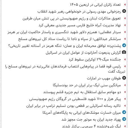
تعداد زائران ایرانی در اربعین ۱۴۰۵
رجزخوانی مهدی رسولی در خونخواهی رهبر شهید انقلاب
تعویق مذاکرات لبنان و رژیم صهیونیستی در پی تنش میان طرفین
نهاد مدیریت آبراه خلیج فارس مسیر جدیدی معرفی کرد
سردار عظمایی؛ همرزم دلاور شهید تنگسیری و پاسدار حاکمیت ایران بر هرمز
سرلشکر عبداللهی؛ از سپاه و ناجا تا ریاست ستاد کل نیروهای مسلح
پشت‌پرده توافق محرمانه ایران و عمان؛ تنگه هرمز در آستانه تغییر تاریخی؟
گزارش یدیعوت آحارانوت از عوامل ایران در اسرائیل
جنگنده میگ-۲۹ اوکراین سقوط کرد
رئیس قوه قضا در پیام‌هایی انتصاب‌ فرماندهان عالی‌رتبه در نیروهای مسلح را
تبریک گفت
طوفان مهیب در امارات
میانگین سنی لیگ برتر ایران در حد بوندسلیگا
دو مهاجم سابق استقلال به تیم جزیره قشم پیوستند
پیکر هزار و ۷۰۰ شهید فلسطینی در گروگان رژیم صهیونیستی
تاکید رسانه اسرائیلی بر قطعی بودن تسلیم ترامپ در برابر ایران
میزان خسارت موشک‌های ایرانی به پایگاه‌های آمریکا
پهپاد جدید ایران به موتور جت مجهز شد
لیگ شروع‌نشده ۴ سرمربی برکنار شدند