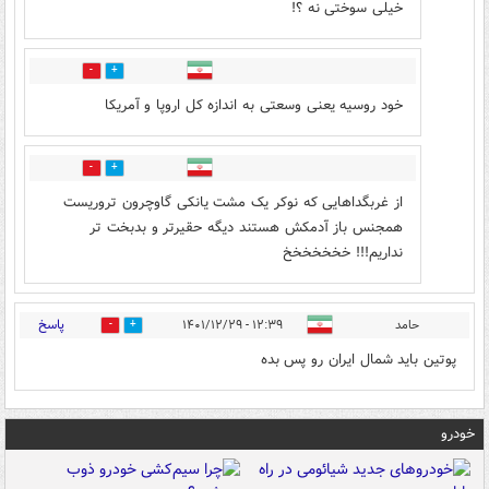
خیلی سوختی نه ؟!
1
9
خود روسیه یعنی وسعتی به اندازه کل اروپا و آمریکا
3
1
از غربگداهایی که نوکر یک مشت یانکی گاوچرون تروريست
همجنس باز آدمکش هستند دیگه حقیرتر و بدبخت تر
نداریم!!! خخخخخخخ
پاسخ
حامد
۱۲:۳۹ - ۱۴۰۱/۱۲/۲۹
0
0
پوتین باید شمال ایران رو پس بده
خودرو