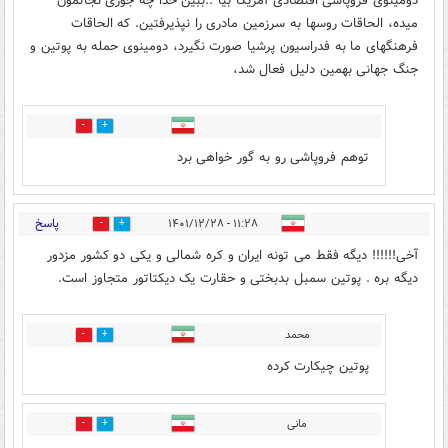
دومینوی فروپاشی اقتصادی آمریکا بیا ..ببین خدا چه جوری نجاتمون
میده، الحاقات روسها به سرزمین مادری را نپذیرفتین. که الحاقات
فرهنگهای ما به فدراسيون پرشیا صورت نگیرد، دومینوی حمله به پوتین و
جنگ جهانی بهمین دلیل فعال شد،
0
0
توهم فروپاشی رو به گور خواهی برد
پاسخ
۱۱:۲۸ - ۱۴۰۱/۱۲/۲۸
18
4
آخی!!!!!! دیگه فقط می تونه ایران و کره شمالی و یکی دو کشور مزدور
دیگه بره . پوتین سمبل بدبختی و حقارت یک دیکتاتور متجاوز است.
محمد
2
6
پوتین چیکارت کرده
مانی
3
7