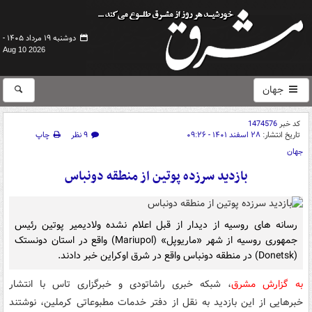
دوشنبه ۱۹ مرداد ۱۴۰۵ -
Aug 10 2026
جهان
کد خبر
1474576
تاریخ انتشار:
۲۸ اسفند ۱۴۰۱ - ۰۹:۲۶
۹ نظر
چاپ
جهان
بازدید سرزده پوتین از منطقه دونباس
رسانه های روسیه از دیدار از قبل اعلام نشده ولادیمیر پوتین رئیس
جمهوری روسیه از شهر «ماریوپل» (Mariupol) واقع در استان دونستک
(Donetsk) در منطقه دونباس واقع در شرق اوکراین خبر دادند.
به گزارش مشرق
، شبکه خبری راشاتودی و خبرگزاری تاس با انتشار
خبرهایی از این بازدید به نقل از دفتر خدمات مطبوعاتی کرملین، نوشتند