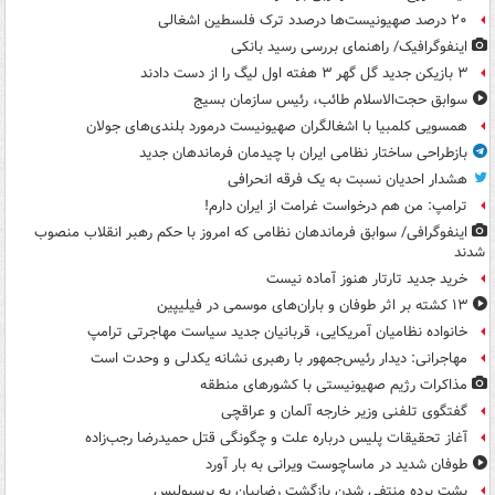
۲۰ درصد صهیونیست‌ها درصدد ترک فلسطین اشغالی
اینفوگرافیک/ راهنمای بررسی رسید بانکی
۳ بازیکن جدید گل گهر ۳ هفته اول لیگ را از دست دادند
سوابق حجت‌الاسلام طائب، رئیس سازمان بسیج
همسویی کلمبیا با اشغالگران صهیونیست درمورد بلندی‌های جولان
بازطراحی ساختار نظامی ایران با چیدمان فرماندهان جدید
هشدار احدیان نسبت به یک فرقه انحرافی
ترامپ: من هم درخواست غرامت از ایران دارم!
اینفوگرافی/ سوابق فرماندهان نظامی که امروز با حکم رهبر انقلاب منصوب
شدند
خرید جدید تارتار هنوز آماده نیست
۱۳ کشته بر اثر طوفان و باران‌های موسمی در فیلیپین
خانواده نظامیان آمریکایی، قربانیان جدید سیاست مهاجرتی ترامپ
مهاجرانی: دیدار رئیس‌جمهور با رهبری نشانه یکدلی و وحدت است
مذاکرات رژیم صهیونیستی با کشورهای منطقه
گفتگوی تلفنی وزیر خارجه آلمان و عراقچی
آغاز تحقیقات پلیس درباره علت و چگونگی قتل حمیدرضا رجب‌زاده
طوفان شدید در ماساچوست ویرانی به بار آورد
پشت پرده منتفی شدن بازگشت رضاییان به پرسپولیس