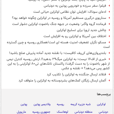
فیلم/ سفر سرزده و خودرویی پوتین به دونباس
ادعای سوناک: افزایش توان نظامی اوکراین حیاتی است
سناریوی درگیری مستقیم آمریکا و روسیه در اوکراین چگونه خواهد بود؟
فرمانده گروه واگنر: وضعیت در جبهه جنگ باخموت اوکراین دشوار است
چالش جدید اروپا برای تسلیح اوکراین
اختلاف بین آمریکا و اوکراین رو به افزایش است
مسکو نگران تضعیف امنیت هسته ای است/همکاری روسیه و چین گسترده
است
بلندپروازی‌های کی‌یف کافیست؛ با نقشه جدید آماده پذیرش صلح باشید!
خبری از اف۱۶ نیست؛ به اوکراین میگ۲۹ بدهید!/ ارتش روسیه کنترل نیمی
از شهر باخموت را به دست گرفت/ پاکستان تانک‌های تی۸۰ اوکراینی را به این
کشور پس می‌دهد؟ + نقشه و عکس
فنلاند ارسال جنگنده به اوکراین را تکذیب کرد
آلمان ارسال رایگان کمک‌های بشردوستانه به اوکراین را متوقف کرد
برچسب‌ها
اوکراین
شبه جزیره کریمه
روسیه
ولادیمیر پوتین
پوتین
دونباس
منطقه دونباس
لوهانسک
جمهوری روسیه
ماریوپل