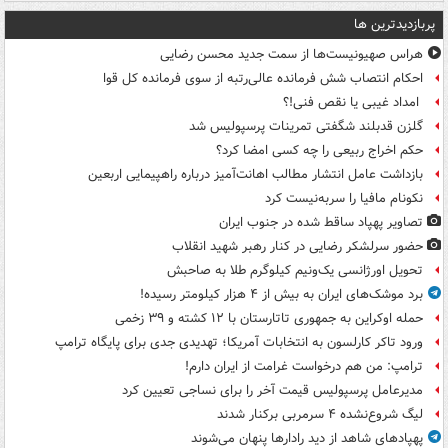
پربازدیدترین ها
هراس صهیونیست‌ها از سمت جدید محسن رضایی
احکام انتصاب شش فرمانده عالی‌رتبه از سوی فرمانده کل قوا
امداد غیبی یا نقص فنی!؟
گلزن قدبلند شگفتی تمرینات پرسپولیس شد
حکم اخراج ربیعی را چه کسی امضا کرد؟
بازداشت عامل انتشار مطالب اهانت‌آمیز درباره راهپیمایی اربعین
نکونام مافیا را سربه‌نیست کرد
تصاویر پهپاد ساقط شده در جنوب ایران
حضور سرلشکر رضایی در کنار رهبر شهید انقلاب
تحویل اورژانسی یک‌ونیم کیلوگرم طلا به صاحبش
برد موشک‌های ایران به بیش از ۴ هزار کیلومتر رسیده!
حمله اوکراین به جمهوری تاتارستان با ۱۲ کشته و ۳۹ زخمی
ورود تاکر کارلسون به انتخابات آمریکا؛ تهدیدی جدی برای پایگاه ترامپ
ترامپ: من هم درخواست غرامت از ایران دارم!
مدیرعامل پرسپولیس قیمت آخر را برای نساجی تعیین کرد
لیگ شروع‌نشده ۴ سرمربی برکنار شدند
پهپادهای شاهد از دید رادارها پنهان می‌شوند