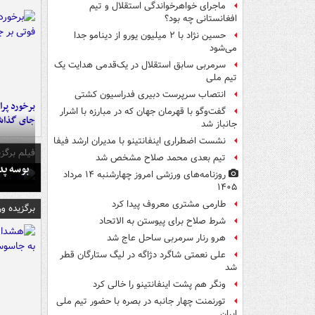
ماجرای خواهرخواندگی استقلال و تیم
افغانستانی چه بود؟
حسین نژاد با ۲ میلیون یورو از دینامو جدا
می‌شود
سرمربی سابق استقلال در یک‌قدمی هدایت یک
تیم ملی
انتصاب سرپرست دبیری فدراسیون کشتی
گفت‌وگو با قهرمان جهان که در مبارزه با اشرار
جای گذا
جانباز شد
نشست اضطراری اینفانتینو با مدیران ارشد فیفا
فیلم برگزی
تیم بعدی محمد صلاح مشخص شد
بوسه‌ پ
روزنامه‌های ورزشی امروز چهارشنبه ۱۴ مرداد
۱۴۰۵
طارمی مشتری معروف پیدا کرد
برگزیده و
شرط صلاح برای پیوستن به الاتحاد
هرو رنار سرمربی ساحل عاج شد
علی نعمتی شاگرد دژاگه در لیگ ستارگان قطر
شد
ونگر هم پشت اینفانتینو را خالی کرد
تورنمنت چهار جانبه در بصره با حضور تیم ملی
ایران