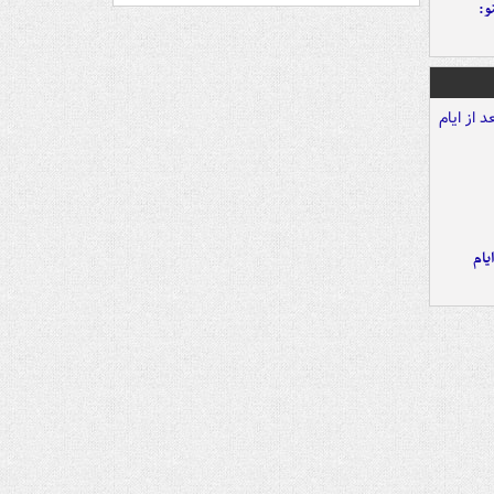
و:
یام