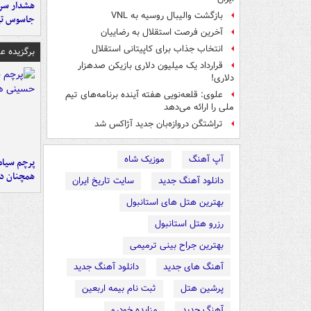
هشدار سرم
بازگشت والیبال روسیه به VNL
جاسوس تی
آخرین فرصت استقلال به رضاییان
انتخاب جذاب برای کاپیتانی استقلال
برگزیده 
قرارداد یک میلیون دلاری بازیکن صدهزار
دلاری!
علوی: قلعه‌نویی هفته آینده برنامه‌های تیم
ملی را ارائه می‌دهد
تراِشتگن دروازه‌بان جدید آژاکس شد
آپ آهنگ
موزیک شاه
پرچم سیاه
همچنان در
دانلود آهنگ جدید
سایت تاریخ ایران
بهترین هتل های استانبول
رزرو هتل استانبول
بهترین جراح بینی ترمیمی
آهنگ های جدید
دانلود آهنگ جدید
پرشین هتل
ثبت نام بیمه اربعین
آهنگ جدید
مزایده خودرو