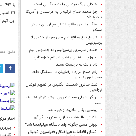
با 
اشکال بزرگ فوتبال ما نتیجه‌گرایی است
چرا محمد صلاح ترکیه را به عربستان و آمریکا
۳۱ امت
ترجیح داد
این تیم 
جنگ مدعیان طلای کشتی جهان این بار در
مسکو
شروع تلخ مدافع تیم ملی پس از جدایی از
پرسپولیس
هشدار سرمربی پرسپولیس به جاسوس تیم
منبع: مهر
پیروزی استقلال مقابل همنام خوزستانی
دانا وایت به بن‌بست رسید
رقم فسخ قرارداد رضاییان با استقلال فقط
۱۰۰میلیون تومان!
ثبت سالروز شکست انگلیس در تقویم فوتبال
آرژانتین
برزگر: همای سعادت روی دوش تارتار نشسته
است
رونمایی رئال مادرید از دیومانده
واکنش عالیشاه بعد از پیوستن به گل‌گهر
اخبار مرتب
لیونل مسی چگونه وارد باشگاه میلیاردها شد؟
پیروزی 
افشای اقدامات غیراخلاقی فدراسیون فوتبال
گلزنی ب