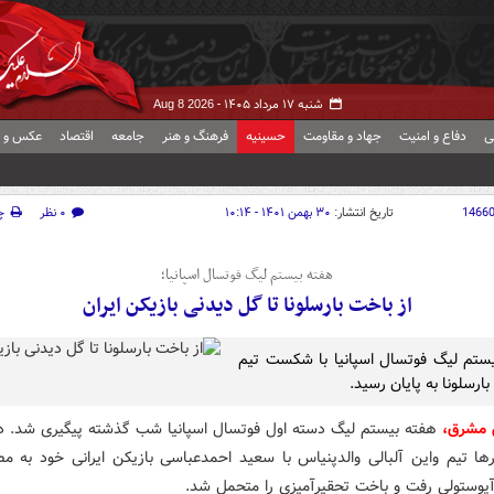
شنبه ۱۷ مرداد ۱۴۰۵ -
Aug 8 2026
ی
دفاع و امنیت
جهاد و مقاومت
حسینیه
فرهنگ و هنر
جامعه
اقتصاد
عکس و ف
1466
تاریخ انتشار:
۳۰ بهمن ۱۴۰۱ - ۱۰:۱۴
۰ نظر
چ
هفته بیستم لیگ فوتسال اسپانیا؛
از باخت بارسلونا تا گل دیدنی بازیکن ایران
ستم لیگ فوتسال اسپانیا با شکست تیم
 بارسلونا به پایان رسید.
 مشرق،
هفته بیستم لیگ دسته اول فوتسال اسپانیا شب گذشته پیگیری شد. در
رها تیم واین آلبالی والدپنیاس با سعید احمدعباسی بازیکن ایرانی خود به مص
پوستولی رفت و باخت تحقیرآمیزی را متحمل شد.