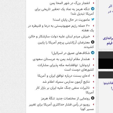
انفجار بزرگ در شهر المخا یمن
تنگه هرمز به نماد یک تحقیر تاریخی برای
آمریکا تبدیل شد!
ماموریت در حال پایان است!
۲۰ حمله رژیم صهیونیستی به درعا و قنیطره در
یک هفته
خیزش مردم لبنان علیه دولت سازشکار و خائن
یراندازی
معترضان آرژانتینی پرچم آمریکا را پایین
فیلم
کشیدند
شکاف‌های عمیق در اسرائیل!
هشدار مقام ارشد یمن به عربستان سعودی
اردوغان: توافقنامه مکه پذیرای مشارکت
کشورهای دوست است
ادعای بسنت درباره توافق ایران و آمریکا
نتایج آزمون مدارس سمپاد اعلام شد
تاثیرات منفی جنگ علیه ایران بر بازار کار
آمریکا
رونمایی از مختصات جدید تنگۀ هرمز
روبیو در رأس فشار حداکثری آمریکا برای تغییر
مسیر کوبا