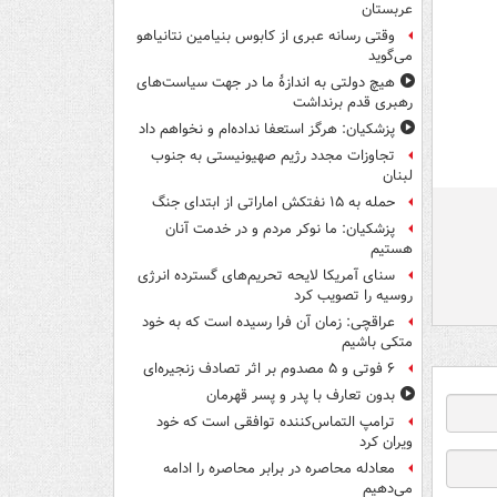
عربستان
وقتی رسانه عبری از کابوس بنیامین نتانیاهو
می‌گوید
هیچ دولتی به اندازۀ ما در جهت سیاست‌های
رهبری قدم برنداشت
پزشکیان: هرگز استعفا نداده‌ام و نخواهم داد
تجاوزات مجدد رژیم صهیونیستی به جنوب
لبنان
حمله به ۱۵ نفتکش‌ اماراتی از ابتدای جنگ
پزشکیان: ما نوکر مردم و در خدمت آنان
هستیم
سنای آمریکا لایحه تحریم‌های گسترده انرژی
روسیه را تصویب کرد
عراقچی: زمان آن فرا رسیده است که به خود
متکی باشیم
۶ فوتی و ۵ مصدوم بر اثر تصادف زنجیره‌ای
بدون تعارف با پدر و پسر قهرمان
ترامپ التماس‌کننده توافقی است که خود
ویران کرد
معادله محاصره در برابر محاصره را ادامه
می‌دهیم