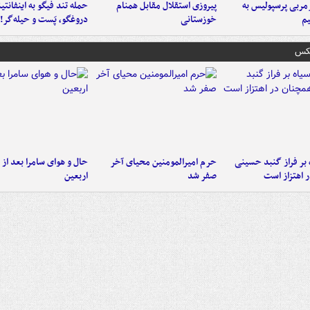
ربی پرسپولیس به
پیروزی استقلال مقابل همنام
حمله تند فیگو به اینفانتین
م
خوزستانی
دروغگو، پَست‌ و حیله‌گر!
عکس
 بر فراز گنبد حسینی
حرم امیرالمومنین محیای آخر
حال و هوای سامرا بعد از ا
 اهتزاز است
صفر شد
اربعین