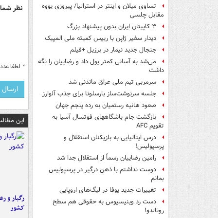
تساوی میلان و اینتر در استرالیا/ پیروزی یووه
نظر شما 
مقابل چلسی
۳ کاپیتان ایران بدون پیشنهاد بزرگ
دیدار سفیر ژاپن با رییس کمیته ملی المپیک
جنجال جدید نیمار در برزیل +فیلم
می‌شد به آسانی کمتر پول داد و رضاییان را نگه
*
لطفا عدد م
داشت
سرمربی تیم ملی عراق ماندنی شد
جلسه سرنوشت‌ساز بارسلونا برای جذب آلوارز
صعود هانیه رستمیان به رده پنجم جهان
بازگشت جام باشگاههای فوتسال آسیا به
این مطالب
تقویم AFC
درس ایتالیایی‌ به بازیکنان استقلال و
پرسپولیس!
رامین رضاییان رسماً از استقلال جدا شد
دوست نداشتم با ذهن درگیر در پرسپولیس
بمانم
تغییرات جدید یوفا در لیگ‌های اروپایی
رگبار و رع
دست رد وینیسیوس به حقوقی هم سطح
کشور
رونالدو!