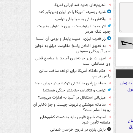
تحریم‌های جدید ضد ایرانی آمریکا
شاید روسیه، آمریکا را در ایران زمین‌گیر کند!
واکنش بقائی به خیالبافی ترامپ
اثر جدید کارتونیست سوری با عنوان مدیریت
جدید تنگه هرمز
راز قدرت ایران، امنیت پایدار و بومی آن است!
به تعویق افتادن پاسخ مقاومت عراق به تجاوز
اخیر آمریکایی سعودی
اظهارات وزیر خزانه‌داری آمریکا با مواضع قبلی
وی متناقض است
حکم دادگاه آمریکا برای توقف ساخت سالن
رقص ترامپ
حمله پهپادی به کشتی ترکیه‌ای در دریای سیاه
ترامپ و نتانیاهو جنایتکار جنگی هستند!
میزبانی استقلال در آسیا به امارات می‌رسد؟
سامانه موشکی پاتریوت چیست و چرا ذخایر آن
رو به اتمام است؟
امنیت خلیج فارس باید به دست کشورهای
مان
منطقه تأمین شود
وق
بارش باران در فاروج خراسان شمالی