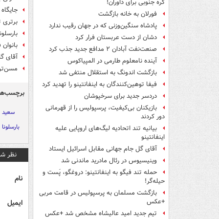
کره جنوبی برای داوران!
جایگاه فو
فورلان به خانه بازگشت
برتری ت
پادشاه سنگین‌وزنی که در جهان رقیب ندارد
بارسلون
دشان از دست عربستان فرار کرد
بانوان 
صنعت‌نفت آبادان ۲ مدافع جدید جذب کرد
آقای گ
آینده نامعلوم طارمی در المپیاکوس
مسن‌تر
بازگشت اندونگ به استقلال منتفی شد
فیفا توهین‌کنندگان به اینفانتینو را تهدید کرد
برچسب‌ها
دردسر جدید برای سرخپوشان
بازیکنان بی‌کیفیت، پرسپولیس را از قهرمانی
سعید ا
دور کردند
بارسلونا
بیانیه تند اتحادیه لیگ‌های اروپایی علیه
اینفانتینو
آقای گل جام جهانی مقابل اسرائیل ایستاد
نظر شم
وینیسیوس در رئال مادرید ماندنی شد
حمله تند فیگو به اینفانتینو: دروغگو، پَست‌ و
نام
حیله‌گر!
بازگشت مسلمان به پرسپولیس در قامت مربی
+عکس
ایمیل
تیم جدید امید عالیشاه مشخص شد +عکس