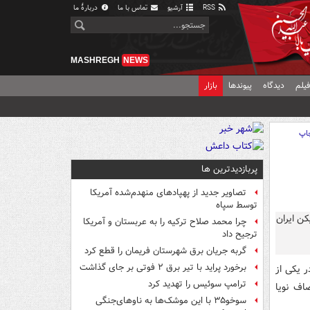
RSS
آرشیو
تماس با ما
دربارهٔ ما
MASHREGH
NEWS
یلم
دیدگاه
پیوندها
بازار
اپ
پربازدیدترین ها
تصاویر جدید از پهپادهای منهدم‌شده آمریکا
توسط سپاه
چرا محمد صلاح ترکیه را به عربستان و آمریکا
ترجیح داد
گربه جریان برق شهرستان فریمان را قطع کرد
برخورد پراید با تیر برق ۲ فوتی بر جای گذاشت
 یکی از
ترامپ سوئیس را تهدید کرد
اف نویا
سوخو۳۵ با این موشک‌ها به ناوهای‌جنگی