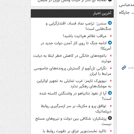
صحنه ای نادر از حیات وحش ایران در سبلان
حمدعباسی
 جایگاه
آخرین اخبار
سندرز: ترامپ نماد فساد، اقتدارگرایی و
جنگ‌طلبی است!
مراقب علائم هپاتیت باشید!
ادامه جنگ تا روی کار آمدن دولت جدید در
آمریکا!
باغچه‌های خانگی در کاهش خطر ابتلا به دیابت
موثرند
نگرانی تل‌آویو از گسترش پرونده‌های جاسوسی
مرتبط با ایران
نیویورک تایمز: غرب تمایلی به تجهیز اوکراین
به موشک‌های رهگیر ندارد
آیا از نفوذ نتانیاهو در واشنگتن کاسته شده
است؟
توافق پرو و مکزیک بر سر ازسرگیری روابط
دیپلماتیک
پزشکیان: شکافی بین دولت و نیروهای مسلح
نیست
تاکید نخست‌وزیر عراق بر تقویت روابط با