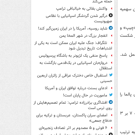
حمله می‌کند
 دست رفتن سهمیه
واکنش بقائی به خیالبافی ترامپ
درگیر شدن گردشگر اسپانیایی با نظامی
صهیونیست
ک ضربه «چیپ» و
شاید روسیه، آمریکا را در ایران زمین‌گیر کند!
ع از شکست
انفجار بزرگ در شهر المخا یمن
تلگراف: جنگ علیه ایران ممکن است به یکی از
اشتباهات تاریخ تبدیل شود
حمل شد.
پاسخ منفی یک لژیونر به باشگاه پرسپولیس
دروازه‌بان اسپانیایی در یک‌قدمی بازگشت به
استقلال
استقبال خاص دخترک عراقی از زائران اربعین
حسینی
ادعای بسنت درباره توافق ایران و آمریکا
جای پالما را
ماموریت در حال پایان است!
افشاگری برادرزاده ترامپ: تمام تصمیم‌هایش از
روی ترس است
پیش از این تیم پالما با گلزنی حسین طیبی کاپیتان تیم ملی ایران برابر لوانته با نتیجه ۷ بر ۳
امضای سران پاکستان، عربستان و ترکیه برای
«دفاع جمعی»
۶ فوتی و ۵ مصدوم بر اثر تصادف زنجیره‌ای
ا هم به ترتیب