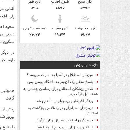
اذان صبح
طلوع آفتاب
اذان ظهر
۱۲:۱۰
۰۵:۱۷
۰۳:۴۲
پلی آف بر
غروب خورشید
اذان مغرب
نیمه‌شب شرعی
۲۳:۲۲
۱۹:۲۳
۱۹:۰۳
سنگین ت
در دیگر 
بارسا در این بازی خ
تازه های ورزش
میزبانی استقلال در آسیا به امارات می‌رسد؟
پاسخ منفی یک لژیونر به باشگاه پرسپولیس
تلاش پزشکان استقلال برای رساندن چشمی به
هفته اول لیگ برتر
گرفت.
وینگر آفریقایی پرسپولیس ماندنی شد
دروازه‌بان اسپانیایی در یک‌قدمی بازگشت به
استقلال
پیروز شده
خرید گران استقلال سر از یونان درآورد
استانبول میزبان سوپرجام اسپانیا شد