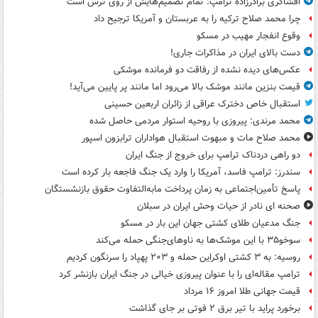
افشاگری برادرزاده ترامپ: تمام تصمیم‌هایش از روی ترس است
چرا محمد صلاح ترکیه را به عربستان و آمریکا ترجیح داد
وقوع انفجار مهیب در مسکو
دست بالای ایران در مذاکرات جاری!
عکس‌های دیده نشده از رفاقت دو فرمانده‌ موشکی
قیمت بنزین مانند موشک بالا می‌رود اما مانند پر پایین می‌آید!
استقبال خاص دخترک عراقی از زائران اربعین حسینی
محمد مرندی: پیروزی با روحیه استوار مردمی حاصل شده
محمد صلاح مات و مبهوت استقبال هواداران ترابزون اسپور
دو راهی دردناک ترامپ برای خروج از جنگ ایران
سندرز: ترامپ فاسد، آمریکا را وارد یک جنگ فاجعه بار کرده است
پاسخ تأمین‌اجتماعی به زمان پرداخت مابه‌التفاوت حقوق بازنشستگان
صحنه ای نادر از حیات وحش ایران در سبلان
جنگ مدعیان طلای کشتی جهان این بار در مسکو
سوخو۳۵ با این موشک‌ها به ناوهای‌جنگی حمله می‌کند
روسیه: به ۳ کشتی اوکراین حمله و ۲۰۳ پهپاد را سرنگون کردیم
ترامپ مقاله‌ای را با عنوان پیروزی خیالی در جنگ ایران بازنشر کرد
قیمت جهانی طلا امروز ۱۶ مرداد
برخورد پراید با تیر برق ۲ فوتی بر جای گذاشت