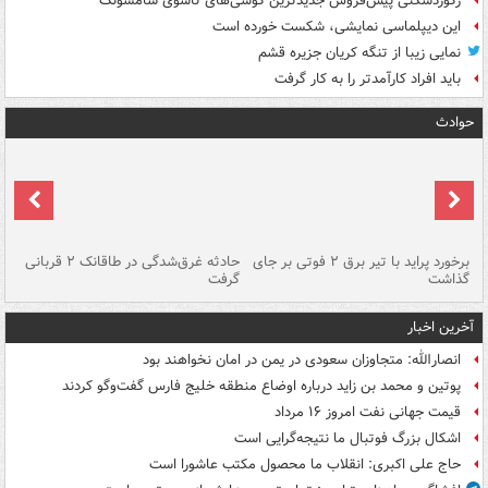
رکوردشکنی پیش‌فروش جدیدترین گوشی‌های تاشوی سامسونگ
این دیپلماسی نمایشی، شکست خورده است
نمایی زیبا از تنگه کریان جزیره قشم
باید افراد کارآمدتر را به کار گرفت
حوادث
برخورد پراید با تیر برق ۲ فوتی بر جای
حادثه غرق‌شدگی در طاقانک ۲ قربانی
پد
گذاشت
گرفت
جس
آخرین اخبار
انصارالله: متجاوزان سعودی در یمن در امان نخواهند بود
پوتین و محمد بن زاید درباره اوضاع منطقه خلیج فارس گفت‌وگو کردند
قیمت جهانی نفت امروز ۱۶ مرداد
اشکال بزرگ فوتبال ما نتیجه‌گرایی است
حاج علی اکبری: انقلاب ما محصول مکتب عاشورا است