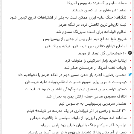
حمله سایبری گسترده به بورس آمریکا
صنعا: نیروهای ما در کمین‌ هستند
تلگراف: جنگ علیه ایران ممکن است به یکی از اشتباهات تاریخ تبدیل شود
ثبت تاریخی‌ترین کاهش تردد در تنگه هرمز
تنظیم قولنامه برای اسناد سبزرنگ ممنوع شد
شروع تلخ مدافع تیم ملی پس از جدایی از پرسپولیس
امضای توافق دفاعی بین عربستان، ترکیه و پاکستان
۱۰ خوشحالی گل زودتر از موعد
ایتالیا خرید رادار اسرائیلی را متوقف کرد
واردات نفت آمریکا از عربستان صفر شد
محسن رضایی: اجازه باز شدن مسیر دوم در تنگه هرمز را نخواهیم داد
درخواست عامری برای تعویق عملیات انتقام‌جویانه علیه عربستان
دستور ترامپ برای تحقیق درباره چگونگی افشای کمبود تسلیحات
ائتلاف سعودی مدعی حمله ارتش یمن به نجران شد
هشدار سرمربی پرسپولیس به جاسوس تیم
۲۲ کشته و زخمی بر اثر تیراندازی در یک مدرسه در تایلند+ فیلم
سامانه ضد موشکی لیزری؛ از بلوف سیاسی تا واقعیت میدانی
ترامپ: فکر می‌کنم جنگ با ایران خیلی زود پایان می‌یابد
نیمی از آمریکایی‌ها از تشدید هرج‌ومرج در غرب آسیا می‌ترسند