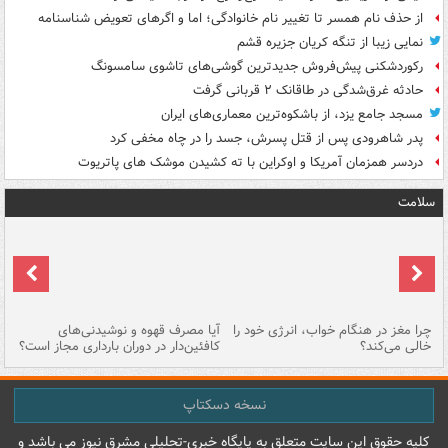
از حذف نام همسر تا تغییر نام خانوادگی؛ اما و اگرهای تعویض شناسنامه
نمایی زیبا از تنگه کریان جزیره قشم
رکوردشکنی پیش‌فروش جدیدترین گوشی‌های تاشوی سامسونگ
حادثه غرق‌شدگی در طاقانک ۲ قربانی گرفت
مسجد جامع یزد، از باشکوه‌ترین معماری‌های ایران
پدر شاهرودی پس از قتل پسرش، جسد را در چاه مخفی کرد
دردسر همزمان آمریکا و اوکراین با ته کشیدن موشک های پاتریوت
سلامت
ت
چرا مغز در هنگام خواب، انرژی خود را
آیا مصرف قهوه و نوشیدنی‌های
چر
خالی می‌کند؟
کافئین‌دار در دوران بارداری مجاز است؟
می
نسخه دسکتاپ
کليه حقوق اين سايت متعلق به پایگاه خبري-تحليلي مشرق نيوز می باشد و