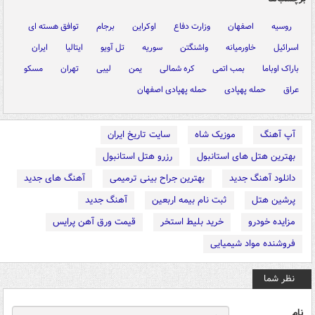
روسیه
اصفهان
وزارت دفاع
اوکراین
برجام
توافق هسته ای
اسرائیل
خاورمیانه
واشنگتن
سوریه
تل آویو
ایتالیا
ایران
باراک اوباما
بمب اتمی
کره شمالی
یمن
لیبی
تهران
مسکو
عراق
حمله پهپادی
حمله پهپادی اصفهان
آپ آهنگ
موزیک شاه
سایت تاریخ ایران
بهترین هتل های استانبول
رزرو هتل استانبول
دانلود آهنگ جدید
بهترین جراح بینی ترمیمی
آهنگ های جدید
پرشین هتل
ثبت نام بیمه اربعین
آهنگ جدید
مزایده خودرو
خرید بلیط استخر
قیمت ورق آهن پرایس
فروشنده مواد شیمیایی
نظر شما
نام