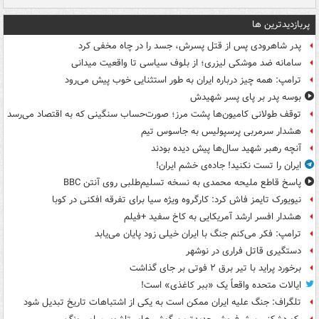
پربازدیدترین ها
پدر شاهرودی پس از قتل پسرش، جسد را در چاه مخفی کرد
سامانه ضد موشکی لیزری؛ از بلوف سیاسی تا واقعیت میدانی
ترامپ: همه چیز درباره ایران به طور استثنایی خوب پیش می‌رود
بوسه‌ پدر بر پای پسر شهیدش
توقف طولانی کامیون‌ها پشت مرز؛ صورت‌حساب سنگینی که به اقتصاد می‌رسد
هشدار سرمربی پرسپولیس به جاسوس تیم
آنچه رهبر شهید سال‌ها پیش دیده بودند
ایران را تست نکنید! جاده‌ی خشم ایران!
پاسخ قاطع ملیحه محمدی به نسخه تسلیم‌طلبی روی آنتن BBC
نیویورک تایمز فاش کرد: کارگروه ویژه سیا برای تفرقه افکنی در کوبا
هشدار افسر ارشد آمریکایی به کاخ سفید +فیلم
ترامپ: فکر می‌کنم جنگ با ایران خیلی زود پایان می‌یابد
دستگیری قاتل فراری در نوشهر
برخورد پراید با تیر برق ۲ فوتی بر جای گذاشت
ایالات متحده واقعاً یک «ببر کاغذی» است!
تلگراف: جنگ علیه ایران ممکن است به یکی از اشتباهات تاریخ تبدیل شود