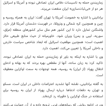
زمان‌بندی حمله به تاسیسات دفاعی ایران تصادفی نبوده و آمریکا و اسرائیل
هر دو از «بی‌ثبات‌سازی» ایران منفعت می‌برند.
برادانینی با اشاره به خصومت آمریکا با تهران گفت: ایران به همراه روسیه و
چین و همچنین کره شمالی و ونزوئلا، در فهرست دشمنان آمریکا قرار دارد.
واشنگتن تمایل دارد تا این کشور هم مثل سایر کشورهای منطقه (عراق،
سوریه، لیبی و یمن) ویران شود. خاورمیانه از حیث منابع طبیعی حائز
اهمیت است؛ همچنین موقعیت اسرائیل که ابعاد شاخص سیاست خارجی
و داخلی آمریکا را تعیین می‌کند، اهمیت دارد.
وی با اشاره به اینکه به باور او زمان‌بندی حمله به ایران تصادفی نبوده،
تاکید کرد: به زبان ساده، آنها از مقطعی بهره بردند که به بهانه و ادعای
انتقال پهپاد (از ایران) به روسیه، همه توجهات به سمت اوکراین معطوف
است.
به گفته برادانینی، نقشه آنها تشدید اعتراضات داخلی در ایران است. مسکو
و تهران به دفعات ادعاها درباره ارسال پهپاد از ایران به روسیه برای
استفاده در جنگ اوکراین را «قویا» رد کرده‌اند.
وی در ادامه روایتی که رسانه‌های غربی ترویج داده و از آن حمایت می‌کنند