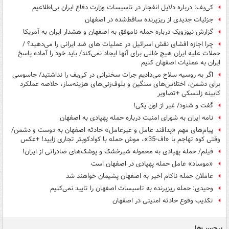
کی‌یف: درباره دلایل انفجار در تاسیسات وزارت دفاع ایران بی‌اطلاعیم
جزئیات جدیدی از ریزپرنده ساقط‌شده در اصفهان
گزارش نیوزویک درباره حمله ناموفق به اصفهان و هشدار ایران به آمریکا
چرا اجازه افشای نقش ‌اسرائیل در عملیات های ضد ایرانی را می‌دهید؟ /
حملات علیه ایران هیچ خللی برای آنها ایجاد نمی‌کند/ باید خود را آماده پاسخ
ایران به عملیات اصفهان کنیم
اگر به روسیه سلاح می‌دادیم جرات سخنرانی در کی‌یف را نداشتید/ جاسوسی
برای دشمن، اختلاس‌های سنگین و بلوف‌زنی‌های هزینه‌ساز، خلاصه عملکرد
کابینه زلنسکی +تصاویر
گفت و شنود/ غیر از اون یکی!
نامه‌ ایران به شورای امنیت درباره حمله پهپادی به اصفهان
پیام‌های مهم «پدافند عامل و غیرعامل» حادثه اصفهان به دوست و دشمن/
وقتی کوه تهاجم با «اف-35»، موش حمله با کوادکوپتر تجاری زایید! +عکس
فیلم/ حمله پهپادی به محموله شیرخشک و پوشک‌های صادراتی از ایران!
«موساد» عامل حمله پهپادی در اصفهان است
عاملان حمله ناکام اخیر به اصفهان پشیمان خواهند شد
وحیدی: حمله ریزپرنده به تاسیسات اصفهان را تایید نمی‌کنیم
تکذیب وقوع حادثه امنیتی در اصفهان
برچسب‌ها