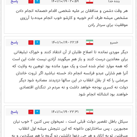
پاسخ
بنده خدا
۲۰:۵۹ - ۱۴۰۱/۱۰/۱۹
0
0
هر وقت دشمن و منافقان بر علیه شخصی اقدام خصمانه انجام دادن
مشخص میشه طرف آدم خوبیه و کارشو خوب انجام میده،با آرزوی
موفقیت برای سردار رادن
پاسخ
خسرو
۲۲:۱۴ - ۱۴۰۱/۱۰/۱۹
0
0
دیگر موردی نمانده تا اصلاح طلبان از آن انتقاد کنند و خوراک تبلیغاتی
برای معاندین درست کنند و باز هم میگویند آزادی نیست علت این است
که همه موارد تمام شده است و یک مورد مانده بود توهین به ولایت که
آنرا هم شارلی عبدو فرانسه انجام داد خسته نباشید اگر ثروت خاندان
مرعشی را که از بقل انقلاب در این سالها دزدیدند مصادره شود دیگر
دولت نه کسری بودجه خواهد داشت و نه مردم در تنگنای اقتصادی
خواهند بود انشالله انجام شود
پاسخ
۲۲:۳۱ - ۱۴۰۱/۱۰/۱۹
0
0
سیکل باطل تقصیر دولت قبلی است ، نمیخوان بس کنین ؟ خوب نیان
مجبورین ، پس ساختارتون داغونه که این نتیجش میشه اول انقلاب
میرفتین تو یه اتاق و هر چی دعوا داشتین دو گروه با هم میکردین و یه