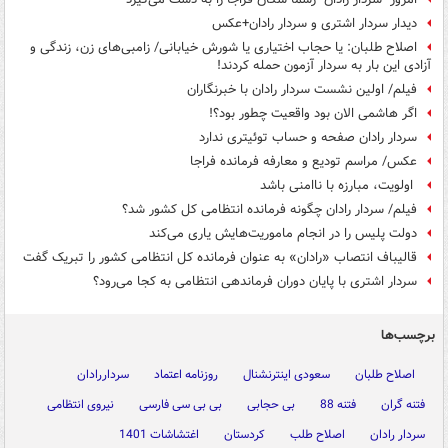
دیدار سردار اشتری و سردار رادان+عکس
اصلاح طلبان: یا حجاب اختیاری یا شورش خیابانی/ زامبی‌های زن، زندگی و
آزادی این بار به سردار آزمون حمله کردند!
فیلم/ اولین نشست سردار رادان با خبرنگاران
اگر هاشمی الان بود واقعیت چطور بود؟!
سردار رادان صفحه و حساب توئیتری ندارد
عکس/ مراسم تودیع و معارفه فرمانده فراجا
اولویت، مبارزه با ناامنی باشد
فیلم/ سردار رادان چگونه فرمانده انتظامی کل کشور شد؟
دولت پلیس را در انجام ماموریت‌هایش یاری می‌کند
قالیباف انتصاب «رادان» به عنوان فرمانده کل انتظامی کشور را تبریک گفت
سردار اشتری با پایان دوران فرماندهی انتظامی به کجا می‌رود؟
برچسب‌ها
اصلاح طلبان
سعودی اینترنشنال
روزنامه اعتماد
سرداررادان
فتنه گران
فتنه 88
بی حجابی
بی بی سی فارسی
نیروی انتظامی
سردار رادان
اصلاح طلب
کردستان
اغتشاشات 1401