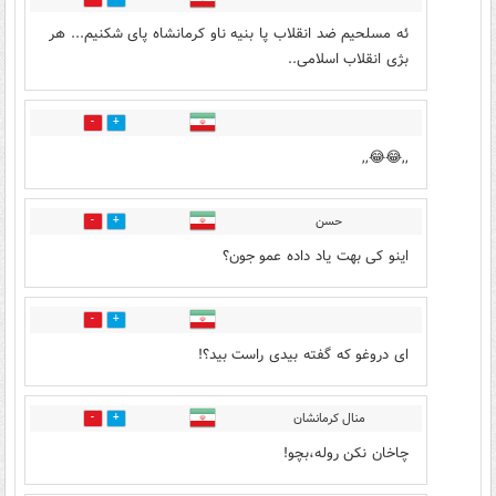
ئه مسلحیم ضد انقلاب پا بنیه ناو کرمانشاه پای شکنیم... هر
بژی انقلاب اسلامی..
0
0
,,😂😂,,
حسن
0
0
اینو کی بهت یاد داده عمو جون؟
0
0
ای دروغو که گفته بیدی راست بید؟!
منال کرمانشان
0
0
چاخان نکن روله،بچو!