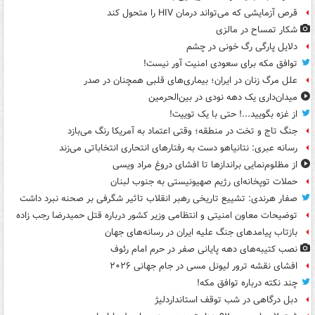
قرص آزمایشی که می‌تواند درمان HIV را متحول کند
شکار تمساح در مالزی
دلایل پارگی رگ خونی در چشم
توافق مکه برای سعودی امنیت آور نیست!
علل مرگ زنان در ایران؛ بیماری‌های قلبی همچنان در صدر
میدان‌داری یک دهه نودی در بین‌الحرمین
از غزه بگویید...! حتی با یک توییت!
جنگ تاج و تخت در منطقه؛ وقتی اعتماد به آمریکا رنگ می‌بازد
رسانه عبری: نتانیاهو دست به رفتارهای انتحاری انتخاباتی می‌زند
از مظلوم‌نمایی براندازها تا افشای دروغ مراد ویسی
حملات توپخانه‌ای رژیم صهیونیستی به جنوب لبنان
صفار هرندی: تشییع تاریخی رهبر انقلاب تاثیر شگرفی بر صحنه نبرد داشت
توضیحات معاون امنیتی و انتظامی وزیر کشور درباره قتل حمیدرضا رجب زاده
بازتاب پیامدهای جنگ علیه ایران در رسانه‌های جهان
نصب کتیبه‌های دهه پایانی صفر در حرم امام رئوف
افشای نقشه ترور لیونل مسی در جام جهانی ۲۰۲۶
چند نکته درباره توافق مکه!
دبل درگاهی در شب توقف استانداردلیژ