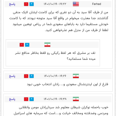
پاسخ
۱۹:۲۲ - ۱۴۰۱/۱۰/۱۹
Farhad
1
23
من از طرف آقا سید به آن دو نفری که برای کامنت ایشان لایک منفی
گذاشتند جدا معذرت میخوام در واقع آقا سید متوجه نبودند که با کامنت
خودش مستقیما دارد به باباهای سعودی شما در ریاض توهین میشود
لطفا از طرف من از منزل هم عذرخواهی کنید.
0
0
تف بر مشرق که هر لفظ رکیکی رو قفط بخاطر منافع نشر
میده شما مسلمانید؟
پاسخ
۱۹:۲۶ - ۱۴۰۱/۱۰/۱۹
7
1
فارغ از اون اینترنشنال سعودی و..‌. رادان انتخاب خوبی نبود
پاسخ
۱۹:۳۸ - ۱۴۰۱/۱۰/۱۹
0
8
خوب باحمله نوکران شیطان معلوم شد سرداررادان مومن وانقلابی
ومردمی وضدفتنه ومخالف خیانت و....است که سرمایه های اسراعیل