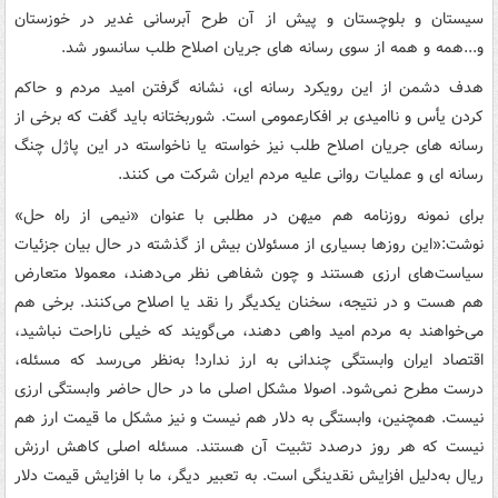
سیستان و بلوچستان و پیش از آن طرح آبرسانی غدیر در خوزستان
و...همه و همه از سوی رسانه های جریان اصلاح طلب سانسور شد.
هدف دشمن از این رویکرد رسانه ای، نشانه گرفتن امید مردم و حاکم
کردن یأس و ناامیدی بر افکارعمومی است. شوربختانه باید گفت که برخی از
رسانه های جریان اصلاح طلب نیز خواسته یا ناخواسته در این پاژل چنگ
رسانه ای و عملیات روانی علیه مردم ایران شرکت می کنند.
برای نمونه روزنامه هم میهن در مطلبی با عنوان «نیمی از راه حل»
نوشت:«این روزها بسیاری از مسئولان بیش از گذشته در حال بیان جزئیات
سیاست‌های ارزی هستند و چون شفاهی نظر می‌دهند، معمولا متعارض
هم هست و در نتیجه، سخنان یکدیگر را نقد یا اصلاح می‌کنند. برخی هم
می‌خواهند به مردم امید واهی دهند، می‌گویند که خیلی ناراحت نباشید،
اقتصاد ایران وابستگی چندانی به ارز ندارد! به‌نظر می‌رسد که مسئله،
درست مطرح نمی‌شود. اصولا مشکل اصلی ما در حال حاضر وابستگی ارزی
نیست. همچنین، وابستگی به دلار هم نیست و نیز مشکل ما قیمت ارز هم
نیست که هر روز درصدد تثبیت آن هستند. مسئله اصلی کاهش ارزش
ریال به‌دلیل افزایش نقدینگی است. به تعبیر دیگر، ما با افزایش قیمت دلار