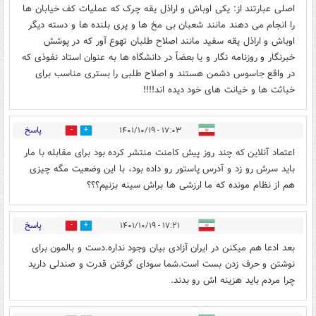
اصلی عبارتند از: یکی اوباش و اراذل یقه چرک که عملیات کف خیابان ها
را انجام می دهند مانند شعبان بی مخ ها و پری بلنده ها و دسته دیگر
اوباش و اراذل یقه سفید مانند اصلاح طلبان تهوع آور که در پوشش
خبرنگار و روزنامه نگار و یا بعضاً در دانشگاه ها به عنوان استاد نفوذی که
در واقع جاسوس دشمن هستند و اصلاح طلبی را بستری مناسب برای
خباثت ها و خیانت های خود دیده اند!!!!
پاسخ
۱۷:۰۳ - ۱۴۰۱/۱۰/۱۹
1
1
اعتماد آنلاین که چند روز پیش کامنت منتشر کرده بود برای مقابله با مار
باید سرش رو زد و آدرس پاستور رو داده بود، با این وضعیت مگه چیزی
هم از نظام مونده که ما ارزشی ها براش سینه بزنیم؟؟؟
پاسخ
۱۷:۲۱ - ۱۴۰۱/۱۰/۱۹
0
8
بعد ادعا هم میکنن در ایران آزادی بیان وجود نداره.دست و بالمون برای
نوشتن و حرف زدن بست است.شما سودای گرفتن قدرت و صندلی دارید
چرا مردم باید هزینه اش رو بدند.