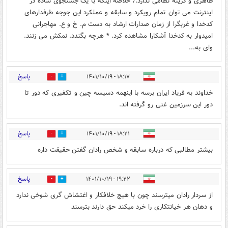
ظاهری و گزینه نظامی ندارد./ خلاصه اینکه با یک جستجوی ساده در
اینترنت می توان تمام رویکرد و سابقه و عملکرد این جوجه طرفدارهای
کدخدا و غربگرا از زمان صدارات ارشاد به دست م. خ و ع. مهاجرانی
امیدوار به کدخدا آشکارا مشاهده کرد. * هرچه بگندد. نمکش می زنند.
وای به...
پاسخ
۱۸:۱۷ - ۱۴۰۱/۱۰/۱۹
0
25
خداوند به فریاد ایران برسه با اینهمه دسیسه چین و تکفیری که دور تا
دور این سرزمین غنی رو گرفته اند.
پاسخ
۱۸:۲۱ - ۱۴۰۱/۱۰/۱۹
5
1
بیشتر مطالبی که درباره سابقه و شخص رادان گفتن حقیقت داره
پاسخ
۱۹:۲۲ - ۱۴۰۱/۱۰/۱۹
0
19
از سردار رادان میترسند چون با هیچ خلافکار و اغتشاش گری شوخی ندارد
و دهان هر خیانتکاری را خرد میکند حق دارند بترسند