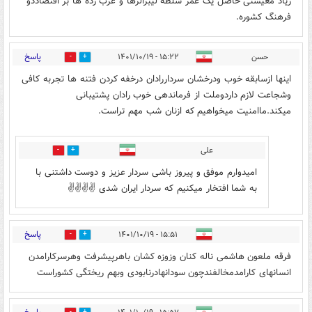
زیاد معیشتی حاصل یک عمر سلطه لیبرالرها و غرب زده ها بر اقتصاددو
فرهنگ کشوره.
پاسخ
حسن
۱۵:۲۲ - ۱۴۰۱/۱۰/۱۹
1
25
اینها ازسابقه خوب ودرخشان سرداررادان درخفه کردن فتنه ها تجربه کافی
وشجاعت لازم داردوملت از فرماندهی خوب رادان پشتیبانی
میکند.ماامنیت میخواهیم که ازنان شب مهم تراست.
علی
0
0
امیدوارم موفق و پیروز باشی سردار عزیز و دوست داشتنی با
به شما افتخار میکنیم که سردار ایران شدی ✌️✌️✌️✌️
پاسخ
۱۵:۵۱ - ۱۴۰۱/۱۰/۱۹
0
31
فرقه ملعون هاشمی ناله کنان وزوزه کشان باهرپیشرفت وهرسرکارامدن
انسانهای کارامدمخالفندچون سودانهادرنابودی وبهم ریختگی کشوراست