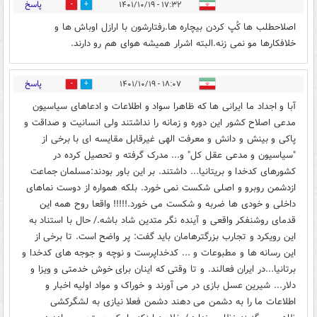
پاسخ
۱۷:۳۲ - ۱۴۰۱/۱۰/۱۹
0
10
اصلاحطلب ها کُپ کردن بیچاره ها.رفتارشون با ارازل اوباش ها و
خلافکارها مو نمی زنه.البته اشرار همیشه هوای هم رو دارند.
پاسخ
۱۸:۰۷ - ۱۴۰۱/۱۰/۱۹
1
4
آبا و اجداد ما ایرانی ها که ظاهرا سواد و اطلاعات و ادعاهای سیاسیون
مدعی اصلاح کشور این دوره و زمانه را نداشتند ولی انسانیت و صداقت و
پاکی و بینش و دانش و معرفت الهی غیرقابل مقایسه ای با برخی از
"سیاسیون و مدعی عقل کل" و... مدرک گرفته و تحصیل کرده در
کشورهای کدخدا و بریتانیا... داشتند. بر این باور بودند:مسلمان جماعت
ازدشمن روبرو و اصلی شکست نمی خورد. بلکه همواره از دوست نماهای
داخلی و خودی ها ضربه و شکست می خورد.!!!!! واقعا روح همه این
قدمای روشنفکر واقعی و آینده نگر متدین شاد باشه./ حال با استناد به
این رویکرد و تجارب بزرگترهامان باید گفت: پر واضح است. تا برخی از
این رسانه ها و مطبوعات و ... کدخداپرست و نوچه و جوجه های کدخدا و
برتانیا...در ایران فعالند. و تا وقتی که اینان برای خوش خدمتی و ویزا و
دلار... شیرین عسل بازی در می آورند و خوراک و مواد اولیه اخبار و
اطلاعات ما را به دشمن می دهند دشمن فعلا نیازی به لشگرکشی