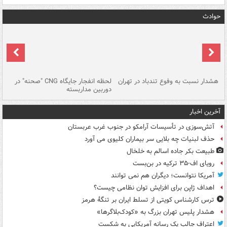
حوادث
ای
هشدار نسبت به وفوع تندباد در تهران
لحظه انفجار جایگاه CNG "صحنه" در
دس
دوربین مداربسته
ات
آخرین اخبار
آتش‌سوزی در تأسیسات آرامکو در جنوب غرب عربستان
حذف لبنیات چه بلایی سر بیماران کلیوی می آورد
طبیعت بکر جاده اسالم به خلخال
رویای اف-۳۵ ترکیه در بن‌بست
آمریکا نتوانست؛ دیگران هم نمی توانند
اهداف ژاپن برای افزایش توان نظامی چیست؟
ترس کارشناس کویتی از تسلط ایران بر تنگۀ هرمز
هشدار پلیس تهران بزرگ به «کودک‌بلاگرها»
اعتراف جالب یک رسانه آمریکایی به شکست