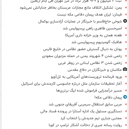
ثبت ۲ میلیون و ۹۲۰ هزار تردد در مرز مهران طی ایام اربعین
یمن: تشکیل ائتلاف مانع مجازات عربستان بخاطر جنایاتش نمی‌شود
فیدان: ایران هدف پیمان دفاعی مکه نیست
شوخی حاج‌قاسم با خبرنگار در عملیات آزادسازی بوکمال
امیرحسین طاهری راهی پرسپولیس شد
طعنه همتی به وزیر خزانه داری آمریکا
هافبک آلومینیوم پرسپولیسی شد
یونان به دنبال گسترش حضور نظامی در خلیج فارس
زخمی شدن ۴ شهروند یمنی در حمله مزدوران سعودی
زخمی شدن ۳ نظامی لبنانی در زوطر غربی
عکاسان و خبرنگاران در دفاع مقدس
ورود فرمانده تروریست‌های آمریکایی به تل‌آویو
آغاز تحقیقات سازمان ملل درباره جاسوسی کارمندش برای اسرائیل
مسیر درآمدزایی فراموش شده لیگ برتری‌ها
پیمان دفاعی مکه!
مربی سابق استقلال سرمربی آفریقای جنوبی شد
دستگیری مسئول یک اداره آستارا در پرونده فساد مالی
مجتبی جباری تیم جدیدش را انتخاب کرد
روایت رسانه عبری از دخالت آشکار ترامپ در کوبا