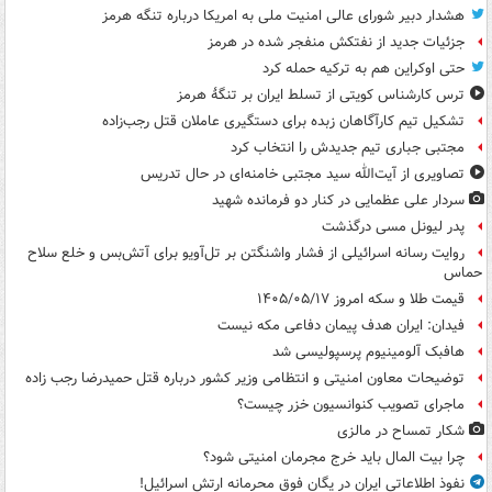
هشدار دبیر شورای عالی امنیت ملی به امریکا درباره تنگه هرمز
جزئیات جدید از نفتکش منفجر شده در هرمز
حتی اوکراین هم به ترکیه حمله کرد
ترس کارشناس کویتی از تسلط ایران بر تنگۀ هرمز
تشکیل تیم کارآگاهان زبده برای دستگیری عاملان قتل رجب‌زاده
مجتبی جباری تیم جدیدش را انتخاب کرد
تصاویری از آیت‌الله سید مجتبی خامنه‌ای در حال تدریس
سردار علی عظمایی در کنار دو فرمانده شهید
پدر لیونل مسی درگذشت
روایت رسانه اسرائیلی از فشار واشنگتن بر تل‌آویو برای آتش‌بس و خلع سلاح
حماس
قیمت طلا و سکه امروز ۱۴۰۵/۰۵/۱۷
فیدان: ایران هدف پیمان دفاعی مکه نیست
هافبک آلومینیوم پرسپولیسی شد
توضیحات معاون امنیتی و انتظامی وزیر کشور درباره قتل حمیدرضا رجب زاده
ماجرای تصویب کنوانسیون خزر چیست؟
شکار تمساح در مالزی
چرا بیت المال باید خرج مجرمان امنیتی شود؟
نفوذ اطلاعاتی ایران در یگان فوق محرمانه ارتش اسرائیل!