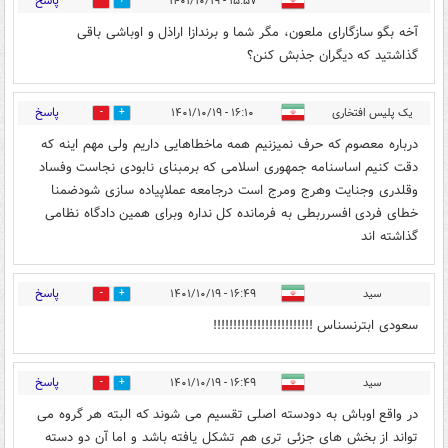
پاسخ
۱۵:۵۷ - ۱۴۰۱/۱۰/۱۹
0
19
آخه بگو سازگارای ملعون، مگر شما و برندازا اراذل و اوباشی باقی
گذاشتید که دیگران جذبش کنن؟
پاسخ
یک پلیس افتخاری
۱۶:۱۰ - ۱۴۰۱/۱۰/۱۹
0
10
درباره معصوم که حرف نمیزنیم همه ماخطاهایی داریم ولی مهم اینه که
دقت کنیم اساسنامه جمهوری اسلامی که برمبنای نابودی نجاست وفساد
وقلدری وجنایت وهرج ومرج است درجامعه عملاپیاده سازی شودضمنا
خطای فردی افسرربطی به فرمانده کل نداره وبرای همین دادگاه نظامی
گذاشته اند
پاسخ
سید
۱۶:۴۹ - ۱۴۰۱/۱۰/۱۹
2
33
سعودی ابترنسناس !!!!!!!!!!!!!!!!!!!!!!!!!
پاسخ
سید
۱۶:۴۹ - ۱۴۰۱/۱۰/۱۹
1
26
در واقع اوباش به دودسته اصلی تقسیم می شوند که البته هر گروه می
تواند از بخش های جزئی تری هم تشکل یافته باشد و اما آن دو دسته