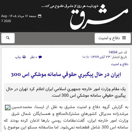
جمعه ۱۶ مرداد ۱۴۰۵ -
Aug
7 2026
دفاع و امنیت
کد خبر
14534
تاریخ انتشار:
۲۳ آبان ۱۳۸۹ - ۱۰:۱۱
۰ نظر
چاپ
دفاع و امنیت
ايران در حال پيگيري حقوقي سامانه موشکي اس 300
يک مقام وزارت امور خارجه جمهوري اسلامي ايران اعلام کرد تهران در حال
پيگيري حقوقي سامانه موشکي اس 300 است.
به گزارش گروه دفاع و امنيت مشرق به نقل از ايسنا، محمدحسين
مرشد‌زاده مديرکل کشورهاي مشترک‌المنافع و همسايگان شمال شرق
وزارت امور خارجه ايران، گفت:‌مقامات روسي بارها اذعان کرده‌ بودند که
سامانه اس 300 شامل قطعنامه نمي‌شود. اما متاسفانه مسکو اين موضوع را