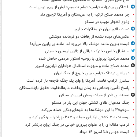
افشاگری برادرزاده ترامپ: تمام تصمیم‌هایش از روی ترس است
چرا محمد صلاح ترکیه را به عربستان و آمریکا ترجیح داد
وقوع انفجار مهیب در مسکو
دست بالای ایران در مذاکرات جاری!
عکس‌های دیده نشده از رفاقت دو فرمانده‌ موشکی
قیمت بنزین مانند موشک بالا می‌رود اما مانند پر پایین می‌آید!
استقبال خاص دخترک عراقی از زائران اربعین حسینی
محمد مرندی: پیروزی با روحیه استوار مردمی حاصل شده
محمد صلاح مات و مبهوت استقبال هواداران ترابزون اسپور
دو راهی دردناک ترامپ برای خروج از جنگ ایران
سندرز: ترامپ فاسد، آمریکا را وارد یک جنگ فاجعه بار کرده است
پاسخ تأمین‌اجتماعی به زمان پرداخت مابه‌التفاوت حقوق بازنشستگان
صحنه ای نادر از حیات وحش ایران در سبلان
جنگ مدعیان طلای کشتی جهان این بار در مسکو
سوخو۳۵ با این موشک‌ها به ناوهای‌جنگی حمله می‌کند
روسیه: به ۳ کشتی اوکراین حمله و ۲۰۳ پهپاد را سرنگون کردیم
ترامپ مقاله‌ای را با عنوان پیروزی خیالی در جنگ ایران بازنشر کرد
قیمت جهانی طلا امروز ۱۶ مرداد