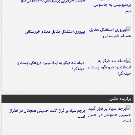
هشدار سرمربی پرسپولیس به جاسوس تیم
پیروزی استقلال مقابل همنام خوزستانی
حمله تند فیگو به اینفانتینو: دروغگو، پَست‌ و
حیله‌گر!
برگزیده عکس
پرچم سیاه بر فراز گنبد حسینی همچنان در اهتزاز
است