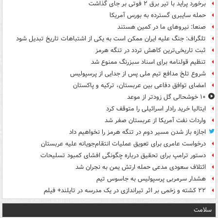
برخورد پراید با تیر برق ۲ فوتی بر جای گذاشت
حمله سایبری گسترده به بورس آمریکا
صنعا: نیروهای ما در کمین‌ هستند
تلگراف: جنگ علیه ایران ممکن است به یکی از اشتباهات تاریخ تبدیل شود
ثبت تاریخی‌ترین کاهش تردد در تنگه هرمز
تنظیم قولنامه برای اسناد سبزرنگ ممنوع شد
شروع تلخ مدافع تیم ملی پس از جدایی از پرسپولیس
امضای توافق دفاعی بین عربستان، ترکیه و پاکستان
۱۰ خوشحالی گل زودتر از موعد
ایتالیا خرید رادار اسرائیلی را متوقف کرد
واردات نفت آمریکا از عربستان صفر شد
اجازه باز شدن مسیر دوم در تنگه هرمز را نخواهیم داد
درخواست عامری برای تعویق عملیات انتقام‌جویانه علیه عربستان
دستور ترامپ برای تحقیق درباره چگونگی افشای کمبود تسلیحات
ائتلاف سعودی مدعی حمله ارتش یمن به نجران شد
هشدار سرمربی پرسپولیس به جاسوس تیم
۲۲ کشته و زخمی بر اثر تیراندازی در یک مدرسه در تایلند+ فیلم
سلامت