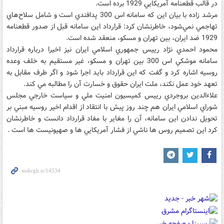
در قالب قطعنامه آمريکايي 1929 برده است.
مرشد زاده با بيان اين که سامانه اس 300 پدافندي است و شامل سلاح‌هاي
تهاجمي نمي‌شود، خاطرنشان کرد: قرارداد اين سامانه قبل از صدور قطعنامه
1929 ضد ايران، بين تهران و مسکو، منعقد شده است.
محمود احمدي نژاد رييس جمهوري اسلامي ايران نيز اخيرا درباره قرارداد
سامانه موشکي اس 300 بين تهران و مسکو، غير مستقيم به خلف وعده
روسيه اشاره کرد و گفت که اين قرارداد بايد اجرا شود و اگر طرف مقابل به
تعهد خود عمل نکند، ملت ايران حقوق و خسارت آن را مطالبه مي کند.
علاءالدين بروجردي رييس کميسيون امنيت ملي و سياست خارجي مجلس
شوراي اسلامي ايران هم چند روز پيش با انتقاد از اقدام اخير روسيه مبني بر
تحويل ندادن اين سامانه، آن را مغاير با مفاد قرارداد دانست و خاطرنشان
کرد اين تصميم روس ها ناشي از فشار آمريکايي ها و صهيونيست ها است .