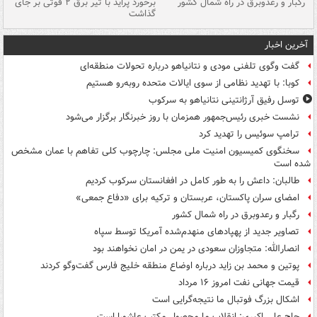
رگبار و رعدوبرق در راه شمال کشور
برخورد پراید با تیر برق ۲ فوتی بر جای
گذاشت
گر
آخرین اخبار
گفت وگوی تلفنی مودی و نتانیاهو درباره تحولات منطقه‌ای
کوبا: با تهدید نظامی از سوی ایالات متحده روبه‌رو هستیم
توسل رفیق آرژانتینی نتانیاهو به سرکوب
نشست خبری رئیس‌جمهور همزمان با روز خبرنگار برگزار می‌شود
ترامپ سوئیس را تهدید کرد
سخنگوی کمیسیون امنیت ملی مجلس: چارچوب کلی تفاهم با عمان مشخص
شده است
طالبان: داعش را به طور کامل در افغانستان سرکوب کردیم
امضای سران پاکستان، عربستان و ترکیه برای «دفاع جمعی»
رگبار و رعدوبرق در راه شمال کشور
تصاویر جدید از پهپادهای منهدم‌شده آمریکا توسط سپاه
انصارالله: متجاوزان سعودی در یمن در امان نخواهند بود
پوتین و محمد بن زاید درباره اوضاع منطقه خلیج فارس گفت‌وگو کردند
قیمت جهانی نفت امروز ۱۶ مرداد
اشکال بزرگ فوتبال ما نتیجه‌گرایی است
حاج علی اکبری: انقلاب ما محصول مکتب عاشورا است