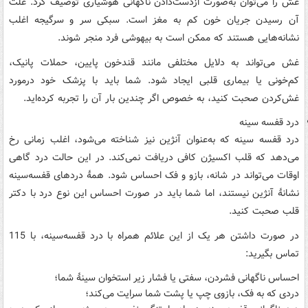
غش را می‌توان به‌صورت ازدست‌دادن ناگهانی هوشیاری توصیف کرد. علت
آن رسیدن جریان خون کم به مغز است. سبکی سر و سرگیجه اغلب
نشانه‌هایی هستند که ممکن است به بیهوشی فرد منجر شوند.
غش می‌تواند به دلایل مختلفی مانند قندخون پایین، حملات پانیک،
کم‌خونی یا بیماری قلبی ایجاد شود. شما باید با پزشک خود درمورد
غش‌کردن صحبت کنید، به خصوص اگر چندین بار آن را تجربه کرده‌اید.
درد قفسه سینه
درد قفسه سینه که به‌عنوان آنژین نیز شناخته می‌شود، اغلب زمانی رخ
می‌دهد که قلب اکسیژن کافی دریافت نمی‌کند. در این حالت درد گاهی
اوقات می‌تواند در شانه، بازو و فک احساس شود. همۀ دردهای قفسه‌سینه
نشانۀ آنژین نیستند، اما شما باید در صورت احساس این نوع درد با دکتر
قلب صحبت کنید.
در صورت داشتن هر یک از این علائم همراه با درد قفسه‌سینه، با 115
تماس بگیرید:
احساس ناگهانی فشردن، سفتی یا فشار زیر استخوان سینۀ شما؛
دردی که به فک، بازوی چپ یا پشت شما سرایت می‌کند؛