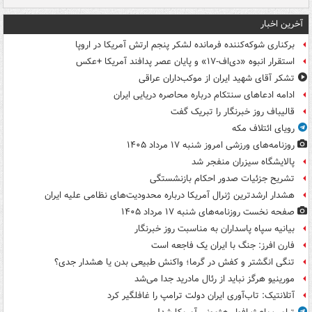
آخرین اخبار
برکناری شوکه‌کننده فرمانده لشکر پنجم ارتش آمریکا در اروپا
استقرار انبوه «دی‌اف‑۱۷» و پایان عصر پدافند آمریکا +عکس
تشکر آقای شهید ایران از موکب‌داران عراقی
ادامه ادعاهای سنتکام درباره محاصره دریایی ایران
قالیباف روز خبرنگار را تبریک گفت
رویای ائتلاف مکه
روزنامه‌های ورزشی امروز ‌شنبه ۱۷ مرداد ۱۴۰۵
پالایشگاه سیزران منفجر شد
تشریح جزئیات صدور احکام بازنشستگی
هشدار ارشدترین ژنرال آمریکا درباره محدودیت‌های نظامی علیه ایران
صفحه نخست روزنامه‌های شنبه ۱۷ مرداد ۱۴۰۵
بیانیه سپاه پاسداران به مناسبت روز خبرنگار
فارن افرز: جنگ با ایران یک فاجعه است
تنگی انگشتر و کفش در گرما؛ واکنش طبیعی بدن یا هشدار جدی؟
مورینیو هرگز نباید از رئال مادرید جدا می‌شد
آتلانتیک: تاب‌آوری ایران دولت ترامپ را غافلگیر کرد