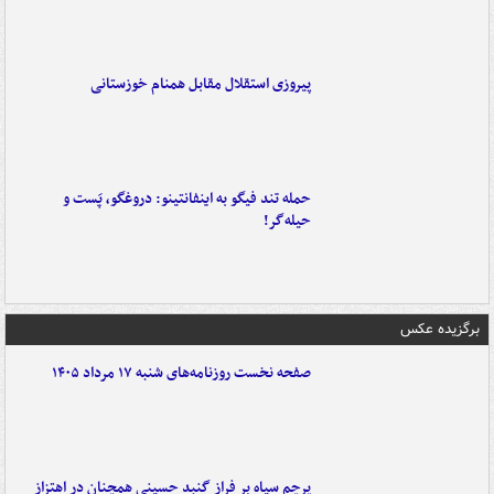
پیروزی استقلال مقابل همنام خوزستانی
حمله تند فیگو به اینفانتینو: دروغگو، پَست‌ و
حیله‌گر!
برگزیده عکس
صفحه نخست روزنامه‌های شنبه ۱۷ مرداد ۱۴۰۵
پرچم سیاه بر فراز گنبد حسینی همچنان در اهتزاز