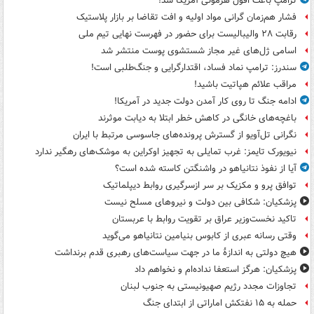
ترامپ باعث افول هژمونی آمریکا شد!
فشار هم‌زمان گرانی مواد اولیه و افت تقاضا بر بازار پلاستیک
رقابت ۲۸ والیبالیست برای حضور در فهرست نهایی تیم ملی
اسامی ژل‌های غیر مجاز شستشوی پوست منتشر شد
سندرز: ترامپ نماد فساد، اقتدارگرایی و جنگ‌طلبی است!
مراقب علائم هپاتیت باشید!
ادامه جنگ تا روی کار آمدن دولت جدید در آمریکا!
باغچه‌های خانگی در کاهش خطر ابتلا به دیابت موثرند
نگرانی تل‌آویو از گسترش پرونده‌های جاسوسی مرتبط با ایران
نیویورک تایمز: غرب تمایلی به تجهیز اوکراین به موشک‌های رهگیر ندارد
آیا از نفوذ نتانیاهو در واشنگتن کاسته شده است؟
توافق پرو و مکزیک بر سر ازسرگیری روابط دیپلماتیک
پزشکیان: شکافی بین دولت و نیروهای مسلح نیست
تاکید نخست‌وزیر عراق بر تقویت روابط با عربستان
وقتی رسانه عبری از کابوس بنیامین نتانیاهو می‌گوید
هیچ دولتی به اندازۀ ما در جهت سیاست‌های رهبری قدم برنداشت
پزشکیان: هرگز استعفا نداده‌ام و نخواهم داد
تجاوزات مجدد رژیم صهیونیستی به جنوب لبنان
حمله به ۱۵ نفتکش‌ اماراتی از ابتدای جنگ