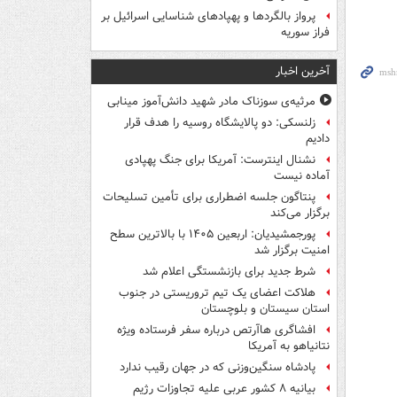
پرواز بالگردها و پهپادهای شناسایی اسرائیل بر
فراز سوریه
آخرین اخبار
مرثیه‌ی سوزناک مادر شهید دانش‌آموز مینابی
زلنسکی: دو پالایشگاه روسیه را هدف قرار
دادیم
نشنال اینترست: آمریکا برای جنگ پهپادی
آماده نیست
پنتاگون جلسه اضطراری برای تأمین تسلیحات
برگزار می‌کند
پورجمشیدیان: اربعین ۱۴۰۵ با بالاترین سطح
امنیت برگزار شد
شرط جدید برای بازنشستگی اعلام شد
هلاکت اعضای یک تیم تروریستی در جنوب
استان سیستان و بلوچستان
افشاگری هاآرتص درباره سفر فرستاده ویژه
نتانیاهو به آمریکا
پادشاه سنگین‌وزنی که در جهان رقیب ندارد
بیانیه ۸ کشور عربی علیه تجاوزات رژیم