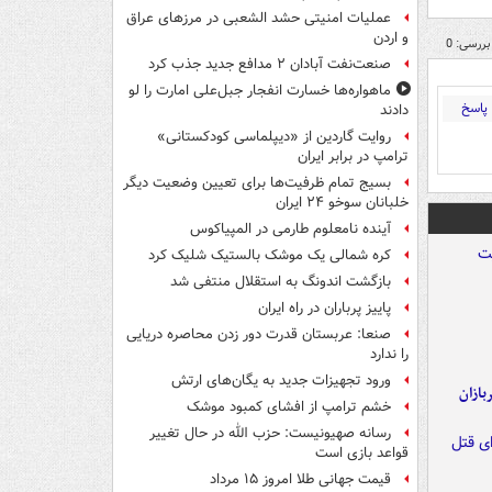
عملیات امنیتی حشد الشعبی در مرزهای عراق
و اردن
بررسی: 0
صنعت‌نفت آبادان ۲ مدافع جدید جذب کرد
ماهواره‌ها خسارت انفجار جبل‌علی امارت را لو
پاسخ
دادند
روایت گاردین از «دیپلماسی کودکستانی»
ترامپ در برابر ایران
بسیج تمام ظرفیت‌ها برای تعیین وضعیت دیگر
خلبانان سوخو ۲۴ ایران
آینده نامعلوم طارمی در المپیاکوس
کره شمالی یک موشک بالستیک شلیک کرد
بازگشت اندونگ به استقلال منتفی شد
پاییز پرباران در راه ایران
صنعا: عربستان قدرت دور زدن محاصره دریایی
را ندارد
ورود تجهیزات جدید به یگان‌های ارتش
ازان
خشم ترامپ از افشای کمبود موشک
رسانه صهیونیست: حزب الله در حال تغییر
قواعد بازی است
قیمت جهانی طلا امروز ۱۵ مرداد