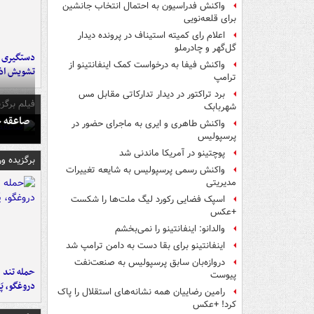
واکنش فدراسیون به احتمال انتخاب جانشین
برای قلعه‌نویی
اعلام رای کمیته استیناف در پرونده دیدار
گل‌گهر و چادرملو
واکنش فیفا به درخواست کمک اینفانتینو از
تشویش اذ
ترامپ
برد تراکتور در دیدار تدارکاتی مقابل مس
فیلم برگزی
شهربابک
صاعقه ج
واکنش طاهری و ایری به ماجرای حضور در
پرسپولیس
پوچتینو در آمریکا ماندنی شد
برگزیده و
واکنش رسمی پرسپولیس به شایعه تغییرات
مدیریتی
اسپک فضایی رکورد لیگ ملت‌ها را شکست
+عکس
والدانو: اینفانتینو را نمی‌بخشم
اینفانتینو برای بقا دست به دامن ترامپ شد
دروازه‌بان سابق پرسپولیس به صنعت‌نفت
حمله تند ف
پیوست
دروغگو، پَ
رامین رضاییان همه نشانه‌های استقلال را پاک
کرد! +عکس