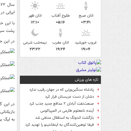
ایرانی در
اذان صبح
طلوع آفتاب
اذان ظهر
۱۲:۱۰
۰۵:۱۶
۰۳:۴۱
با این ح
پشت سر ن
در این جدول
غروب خورشید
اذان مغرب
نیمه‌شب شرعی
۲۳:۲۲
۱۹:۲۴
۱۹:۰۴
تازه های ورزش
پادشاه سنگین‌وزنی که در جهان رقیب ندارد
دشان از دست عربستان فرار کرد
صنعت‌نفت آبادان ۲ مدافع جدید جذب کرد
آینده نامعلوم طارمی در المپیاکوس
بازیکنانی
بازگشت اندونگ به استقلال منتفی شد
به لیگ برت
فیفا توهین‌کنندگان به اینفانتینو را تهدید کرد