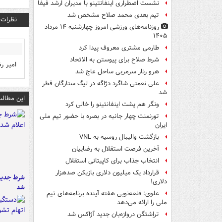
نشست اضطراری اینفانتینو با مدیران ارشد فیفا
تیم بعدی محمد صلاح مشخص شد
نظرات
روزنامه‌های ورزشی امروز چهارشنبه ۱۴ مرداد
۱۴۰۵
طارمی مشتری معروف پیدا کرد
شرط صلاح برای پیوستن به الاتحاد
امیر ر
هرو رنار سرمربی ساحل عاج شد
علی نعمتی شاگرد دژاگه در لیگ ستارگان قطر
شد
این مطالب
ونگر هم پشت اینفانتینو را خالی کرد
تورنمنت چهار جانبه در بصره با حضور تیم ملی
ایران
بازگشت والیبال روسیه به VNL
آخرین فرصت استقلال به رضاییان
انتخاب جذاب برای کاپیتانی استقلال
قرارداد یک میلیون دلاری بازیکن صدهزار
شرط جدید 
دلاری!
شد
علوی: قلعه‌نویی هفته آینده برنامه‌های تیم
ملی را ارائه می‌دهد
تراِشتگن دروازه‌بان جدید آژاکس شد