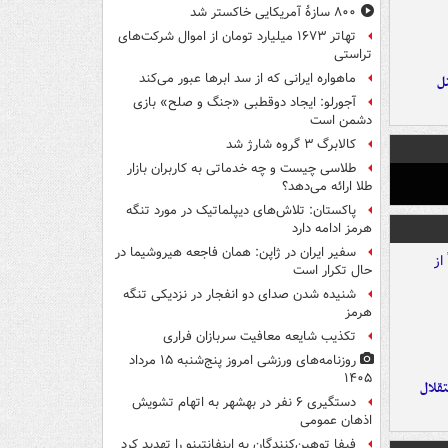
۸۰۰ سازۀ آمریکایی خاکستر شد
تهاتر ۱۶۷۳ میلیارد تومان از اموال شرکت‌های
تراستی
ماهواره ایرانی که از سد ابرها عبور می‌کند
ل
آجورلو: ایجاد دوقطبی «جنگ و صلح‌» بازی
دشمن است
کالابرگ ۳ گروه شارژ شد
طلاسی چیست و چه خدماتی به کاربران بازار
طلا ارائه می‌دهد؟
پاکستان: تلاش‌های دیپلماتیک در مورد تنگه
هرمز ادامه دارد
سفیر ایران در ژاپن: همان فاجعه هیروشیما در
حال تکرار است
شنیده شدن صدای دو انفجار در نزدیکی تنگه
هرمز
تکذیب شایعه معافیت سربازان فراری
روزنامه‌های ورزشی امروز پنج‌شنبه ۱۵ مرداد
۱۴۰۵
تقلال
دستگیری ۶ نفر در بهشهر به اتهام تشویش
اذهان عمومی
فیفا توهین‌کنندگان به اینفانتینو را تهدید کرد