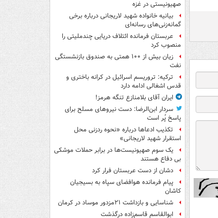
صهیونیستی در غزه
بیانیه خانواده شهید لاریجانی درباره برخی
گمانه‌زنی‌های رسانه‌ای
عربستان فرمانده ائتلاف دریایی چندملیتی را
منصوب کرد
زیان بیش از ۱۰۰ همتی به صندوق‌ بازنشستگی
نفت
ترکیه: تروریسم اسرائیل در کرانه باختری و
قدس اشغالی ادامه دارد
ایران آقای بلامنازع تنگه هرمز!
سردار ابن‌الرضا: دست نیروهای مسلح برای
پاسخ پُر است
تکذیب ادعاها درباره «نحوه ردزنی محل
استقرار شهید لاریجانی»
یک‌ سوم صهیونیست‌ها در برابر حملات موشکی
بی دفاع هستند
دشان از دست عربستان فرار کرد
پیام فرمانده هوافضای سپاه به بسیجیان
کاشان
شناسایی و بازداشت ۲۱مزدور موساد در کرمان
ابوالقاسم قاسم‌زاده درگذشت