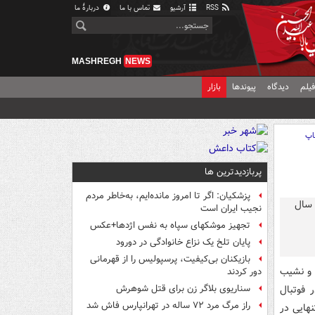
RSS
آرشیو
تماس با ما
دربارهٔ ما
MASHREGH
NEWS
یلم
دیدگاه
پیوندها
بازار
اپ
پربازدیدترین ها
پزشکیان: اگر تا امروز مانده‌ایم، به‌خاطر مردم
نجیب ایران است
تجهیز موشکهای سپاه به نفس اژدها+عکس
پایان تلخ یک نزاع خانوادگی در دورود
بازیکنان بی‌کیفیت، پرسپولیس را از قهرمانی
 و نشیب
دور کردند
 فوتبال
سناریوی بلاگر زن برای قتل شوهرش
راز مرگ مرد ۷۲ ساله در تهرانپارس فاش شد
قم زد. او به تنهایی در