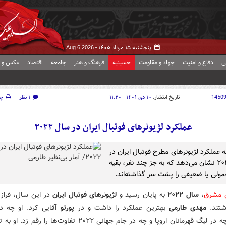
پنجشنبه ۱۵ مرداد ۱۴۰۵ -
Aug 6 2026
ی
دفاع و امنیت
جهاد و مقاومت
حسینیه
فرهنگ و هنر
جامعه
اقتصاد
عکس و ف
1450
تاریخ انتشار:
۱۰ دی ۱۴۰۱ - ۱۱:۲۰
۱ نظر
چ
عملکرد لژیونرهای فوتبال ایران در سال ۲۰۲۲
 عملکرد لژیونرهای مطرح فوتبال ایران در
سال ۲۰۲۲ نشان می‌دهد که به جز چند نفر، بقیه
ولی یا ضعیفی را پشت سر گذاشته‌اند.
ش مشرق
،
سال ۲۰۲۲
به پایان رسید و
لژیونرهای فوتبال ایران
در این سال، فراز
شتند.
مهدی طارمی
بهترین عملکرد را داشت و در
پورتو
آقایی کرد. او چه در
پرتغال، چه در لیگ قهرمانان اروپا و چه در جام جهانی ۲۰۲۲ تفاوت‌ها را ر