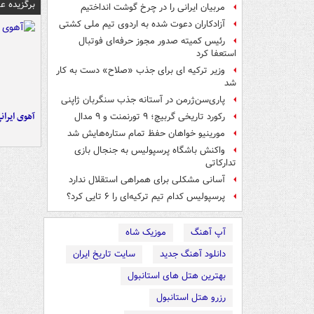
برگزیده 
مربیان ایرانی را در چرخ گوشت انداختیم
آزادکاران دعوت شده به اردوی تیم ملی کشتی
رئیس کمیته صدور مجوز حرفه‌ای فوتبال
استعفا کرد
وزیر ترکیه ای برای جذب «صلاح» دست به کار
شد
پاری‌سن‌ژرمن در آستانه جذب سنگربان ژاپنی
آهوی ایران
رکورد تاریخی گربیچ؛ ۹ تورنمنت و ۹ مدال
مورینیو خواهان حفظ تمام ستاره‌هایش شد
واکنش باشگاه پرسپولیس به جنجال بازی
تدارکاتی
آسانی مشکلی برای همراهی استقلال ندارد
پرسپولیس کدام تیم ترکیه‌ای را ۶ تایی کرد؟
آپ آهنگ
موزیک شاه
دانلود آهنگ جدید
سایت تاریخ ایران
بهترین هتل های استانبول
رزرو هتل استانبول