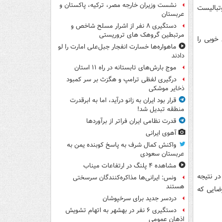
نشست وزیران خارجه مصر، ترکیه، پاکستان و
فوتبالیست
عربستان
دستگیری ۸ نفر از اشرار مسلح شاخص و
مرتبطین گروهک های تروریستی
خوبی را
ماهواره‌ها خسارت انفجار جبل‌علی امارت را لو
دادند
موج بارش‌های تابستانه در راه ۱۱ استان
درگیری لفظی ترامپ و هگزث بر سر کمبود
ذخایر موشکی
قرار بود ایران به زانو درآید، اما به ابرقدرت
منطقه تبدیل شد!
قدرت نظامی ایران فراتر از برآوردها
آهوی ایرانی
واکنش کمال شرف به پاسخ کوبنده یمن به
عربستان سعودی
مشاهده ۴ پلنگ در ارتفاعات میناب
ال ۲۰۲۲ لژیونر بوده‌اند. در نتیجه
ونس: ایرانی‌ها مذاکره‌کنندگان سرسختی
هستند
رضایی که
دردسر جدید برای سرخپوشان
دستگیری ۶ نفر در بهشهر به اتهام تشویش
اذهان عمومی