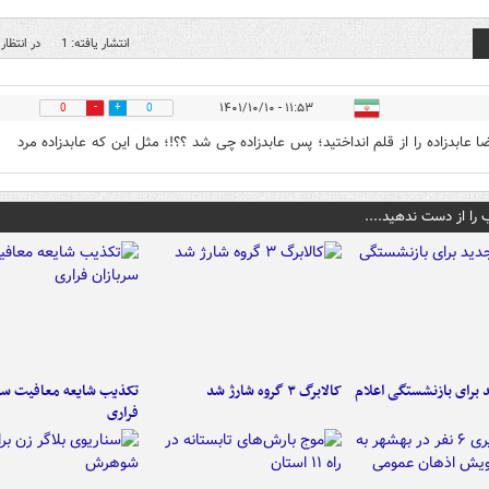
انتشار یافته: 1
در انتظار 
۱۱:۵۳ - ۱۴۰۱/۱۰/۱۰
0
0
ضا عابدزاده را از قلم انداختید؛ پس عابدزاده چی شد ؟؟!؛ مثل این که عابدزاده مرد
 را از دست ندهید....
برای بازنشستگی اعلام
کالابرگ ۳ گروه شارژ شد
تکذیب شایعه معافیت سرب
فراری