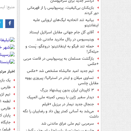
دردسر جدید برای سرخپوشان
منبع: ایس
بازیکنان بی‌کیفیت، پرسپولیس را از قهرمانی
دور کردند
بیانیه تند اتحادیه لیگ‌های اروپایی علیه
اینفانتینو
آقای گل جام جهانی مقابل اسرائیل ایستاد
وینیسیوس در رئال مادرید ماندنی شد
حمله تند فیگو به اینفانتینو: دروغگو، پَست‌ و
حیله‌گر!
بازگشت مسلمان به پرسپولیس در قامت مربی
+عکس
تیم جدید امید عالیشاه مشخص شد +عکس
اخبار مرتب
تساوی میلان و اینتر در استرالیا/ پیروزی یووه
یک بازی
مقابل چلسی
طارمی 
۳ کاپیتان ایران بدون پیشنهاد بزرگ
تیم لژی
دیدار سفیر ژاپن با رییس کمیته ملی المپیک
لطمه ۱۱ میلیارد تومانی یک صرافی به استقلال
جنجال جدید نیمار در برزیل +فیلم
طارمی 
می‌شد به آسانی کمتر پول داد و رضاییان را نگه
پایان ک
داشت
جایگاه 
سرمربی تیم ملی عراق ماندنی شد
فیلم/ م
جلسه سرنوشت‌ساز بارسلونا برای جذب آلوارز