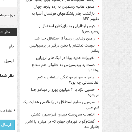
صعود هانیه رستمیان به رده پنجم جهان
بازگشت جام باشگاههای فوتسال آسیا به
برچسب‌ها
تقویم AFC
درس ایتالیایی‌ به بازیکنان استقلال و
پرسپولیس!
نظر شم
رامین رضاییان رسماً از استقلال جدا شد
دوست نداشتم با ذهن درگیر در پرسپولیس
نام
بمانم
تغییرات جدید یوفا در لیگ‌های اروپایی
ایمیل
دست رد وینیسیوس به حقوقی هم سطح
رونالدو!
نظر شما 
ماجرای خواهرخواندگی استقلال و تیم
افغانستانی چه بود؟
حسین نژاد با ۲ میلیون یورو از دینامو جدا
می‌شود
سرمربی سابق استقلال در یک‌قدمی هدایت یک
تیم ملی
*
لطفا عدد م
انتصاب سرپرست دبیری فدراسیون کشتی
گفت‌وگو با قهرمان جهان که در مبارزه با اشرار
جانباز شد