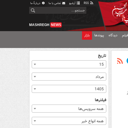
RSS
آرشیو
تماس با ما
دربارهٔ ما
MASHREGH
NEWS
یلم
دیدگاه
پیوندها
بازار
تاریخ
15
مرداد
1405
فیلترها
همه سرویس‌ها
همه انواع خبر