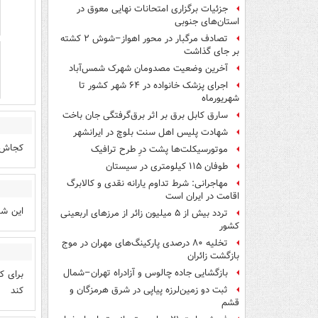
جزئیات برگزاری امتحانات نهایی معوق در
استان‌های جنوبی
تصادف مرگبار در محور اهواز–شوش ۲ کشته
بر جای گذاشت
آخرین وضعیت مصدومان شهرک شمس‌آباد
اجرای پزشک خانواده در ۶۴ شهر کشور تا
شهریورماه
سارق کابل برق بر اثر برق‌گرفتگی جان باخت
شهادت پلیس اهل سنت بلوچ در ایرانشهر
کجاش 
موتورسیکلت‌ها پشت درِ طرح ترافیک
طوفان ۱۱۵ کیلومتری در سیستان
مهاجرانی: شرط تداوم یارانه نقدی و کالابرگ
اقامت در ایران است
این شا
تردد بیش از ۵ میلیون زائر از مرزهای اربعینی
کشور
تخلیه ۸۰ درصدی پارکینگ‌های مهران در موج
بازگشت زائران
بازگشایی جاده چالوس و آزادراه تهران–شمال
برای ک
کند
ثبت دو زمین‌لرزه پیاپی در شرق هرمزگان و
قشم