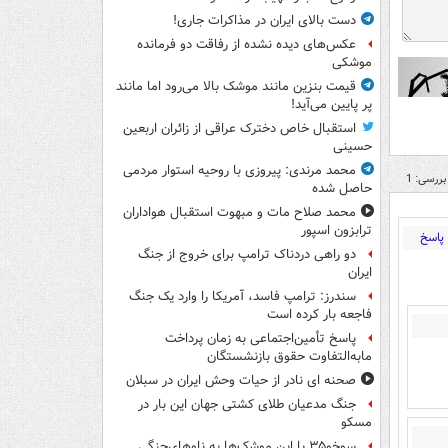
دست بالای ایران در مذاکرات جاری!
عکس‌های دیده نشده از رفاقت دو فرمانده‌
موشکی
قیمت بنزین مانند موشک بالا می‌رود اما مانند
پر پایین می‌آید!
استقبال خاص دخترک عراقی از زائران اربعین
حسینی
محمد مرندی: پیروزی با روحیه استوار مردمی
بررسی: 1
حاصل شده
محمد صلاح مات و مبهوت استقبال هواداران
ترابزون اسپور
پاسخ
دو راهی دردناک ترامپ برای خروج از جنگ
ایران
سندرز: ترامپ فاسد، آمریکا را وارد یک جنگ
فاجعه بار کرده است
پاسخ تأمین‌اجتماعی به زمان پرداخت
مابه‌التفاوت حقوق بازنشستگان
صحنه ای نادر از حیات وحش ایران در سبلان
جنگ مدعیان طلای کشتی جهان این بار در
مسکو
سوخو۳۵ با این موشک‌ها به ناوهای‌جنگی