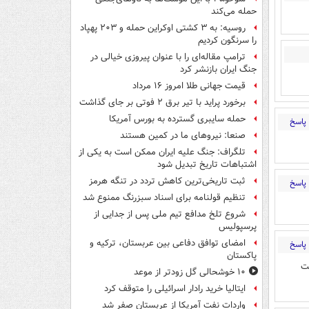
حمله می‌کند
روسیه: به ۳ کشتی اوکراین حمله و ۲۰۳ پهپاد
را سرنگون کردیم
ترامپ مقاله‌ای را با عنوان پیروزی خیالی در
جنگ ایران بازنشر کرد
قیمت جهانی طلا امروز ۱۶ مرداد
برخورد پراید با تیر برق ۲ فوتی بر جای گذاشت
حمله سایبری گسترده به بورس آمریکا
پاسخ
صنعا: نیروهای ما در کمین‌ هستند
تلگراف: جنگ علیه ایران ممکن است به یکی از
اشتباهات تاریخ تبدیل شود
ثبت تاریخی‌ترین کاهش تردد در تنگه هرمز
پاسخ
تنظیم قولنامه برای اسناد سبزرنگ ممنوع شد
شروع تلخ مدافع تیم ملی پس از جدایی از
پرسپولیس
امضای توافق دفاعی بین عربستان، ترکیه و
پاسخ
پاکستان
ت
۱۰ خوشحالی گل زودتر از موعد
ایتالیا خرید رادار اسرائیلی را متوقف کرد
واردات نفت آمریکا از عربستان صفر شد