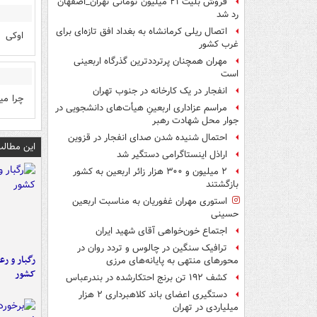
فروش بلیت ۲۱ میلیون تومانی تهران_اصفهان
رد شد
اتصال ریلی کرمانشاه به بغداد افق تازه‌ای برای
اوکی
غرب کشور
مهران همچنان پرترددترین گذرگاه اربعینی
است
انفجار در یک کارخانه در جنوب تهران
چرا میگ
مراسم عزاداری اربعینِ هیأت‌های دانشجویی در
جوار محل شهادت رهبر
احتمال شنیده شدن صدای انفجار در قزوین
این مطالب
اراذل اینستاگرامی دستگیر شد
۲ میلیون و ۳۰۰ هزار زائر اربعین به کشور
بازگشتند
استوری مهران غفوریان به مناسبت اربعین
حسینی
اجتماع خون‌خواهی آقای شهید ایران
ترافیک سنگین در چالوس و تردد روان در
رگبار و رع
محورهای منتهی به پایانه‌های مرزی
کشور
کشف ۱۹۲ تن برنج احتکارشده در بندرعباس
دستگیری اعضای باند کلاهبرداری ۲ هزار
میلیاردی در تهران