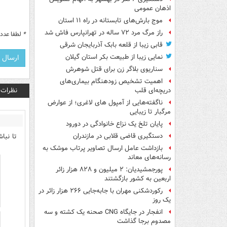
اذهان عمومی
موج بارش‌های تابستانه در راه ۱۱ استان
راز مرگ مرد ۷۲ ساله در تهرانپارس فاش شد
*
لطفا عدد م
قابی زیبا از قلعه بابک آذربایجان شرقی
نمایی زیبا از طبیعت بکر استان گیلان
سناریوی بلاگر زن برای قتل شوهرش
اهمیت تشخیص زودهنگام بیماری‌های
نظرات
دریچه‌ای قلب
ناگفته‌هایی از آمپول های لاغری؛ از عوارض
مرگبار تا زیبایی
پایان تلخ یک نزاع خانوادگی در دورود
تا نباش
دستگیری قاضی قلابی در مازندران
بازداشت عامل ارسال تصاویر پرتاب موشک به
رسانه‌های معاند
پورجمشیدیان: ۲ میلیون و ۸۲۸ هزار زائر
اربعین به کشور بازگشتند
رکوردشکنی مهران با جابه‌جایی ۲۶۶ هزار زائر در
یک روز
انفجار در جایگاه CNG صحنه یک کشته و سه
مصدوم برجا گذاشت