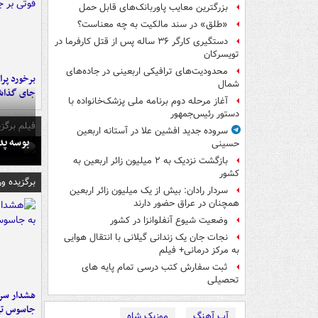
بزرگترین معایب پاوربانک‌های قابل حمل
«طلق» در سند مالکیت به چه معناست؟
دستگیری کارگر ۳۶ ساله پس از قتل کارفرما در
تویسرکان
محدودیت‌های ترافیکی اربعینی در جاده‌های
شمال‌
جای گذا
آغاز مرحله دوم برنامه ملی پزشک‌خانواده با
دستور رئیس‌جمهور
فیلم برگزی
سروده جدید افشین علا در آستانه اربعین
بوسه‌ پ
حسینی
بازگشت نزدیک به ۲ میلیون زائر اربعین به
کشور
برگزیده و
سردار رادان: بیش از یک میلیون زائر اربعین
همچنان در عراق حضور دارند
وضعیت شیوع آنفلوانزا در کشور
نجات جان یک زندانی گیلانی با انتقال هوایی
به مرکز درمانی+ فیلم
ثبت سفارش کتب درسی تمام پایه های
تحصیلی
هشدار سرم
جاسوس تی
آپ آهنگ
موزیک شاه