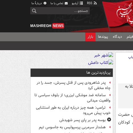
RSS
آرشیو
تماس با ما
دربارهٔ ما
MASHREGH
NEWS
یلم
دیدگاه
پیوندها
بازار
اپ
پربازدیدترین ها
پدر شاهرودی پس از قتل پسرش، جسد را در
چاه مخفی کرد
سامانه ضد موشکی لیزری؛ از بلوف سیاسی تا
واقعیت میدانی
ترامپ: همه چیز درباره ایران به طور استثنایی
خوب پیش می‌رود
 درمانی حضرت
بوسه‌ پدر بر پای پسر شهیدش
 کودکان
هشدار سرمربی پرسپولیس به جاسوس تیم