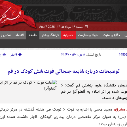
جمعه ۱۶ مرداد ۱۴۰۵ -
Aug 7 2026
ی
دفاع و امنیت
جهاد و مقاومت
حسینیه
فرهنگ و هنر
جامعه
اقتصاد
عکس و ف
1450
تاریخ انتشار:
۸ دی ۱۴۰۱ - ۲۱:۴۷
۹ نظر
چ
توضیحات درباره شایعه جنجالی فوت شش کودک در قم
معاون درمان دانشگاه علوم پزشکی قم گفت: ۶
ت شده بر اثر ابتلاء به آنفلوآنزا در قم
مینه‌ای داشتند.
ش مشرق،
مجید محبی با اشاره به فوت ۶ کودک طی هفته گذشته در مرکز
س) به عنوان مرکز تخصصی درمان بیماری کودکان اظهار داشت: عمده این
ری زمینه‌ای بودند.