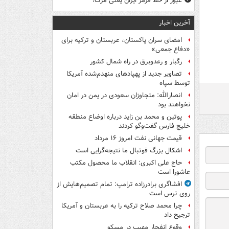
عبور از خط قرمز ایران یعنی مرگ!
آخرین اخبار
امضای سران پاکستان، عربستان و ترکیه برای
«دفاع جمعی»
رگبار و رعدوبرق در راه شمال کشور
تصاویر جدید از پهپادهای منهدم‌شده آمریکا
توسط سپاه
انصارالله: متجاوزان سعودی در یمن در امان
نخواهند بود
پوتین و محمد بن زاید درباره اوضاع منطقه
خلیج فارس گفت‌وگو کردند
قیمت جهانی نفت امروز ۱۶ مرداد
اشکال بزرگ فوتبال ما نتیجه‌گرایی است
حاج علی اکبری: انقلاب ما محصول مکتب
عاشورا است
افشاگری برادرزاده ترامپ: تمام تصمیم‌هایش از
روی ترس است
چرا محمد صلاح ترکیه را به عربستان و آمریکا
ترجیح داد
وقوع انفجار مهیب در مسکو