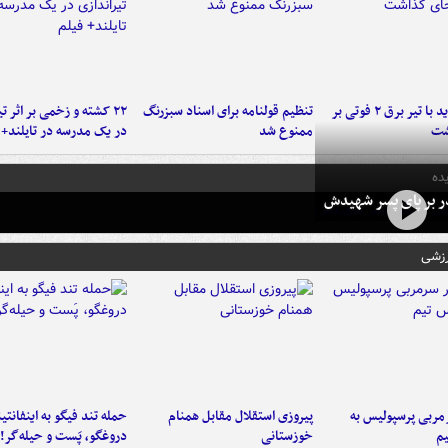
برخورد پراید با تیر برق ۲ فوتی بر
تنظیم قولنامه برای اسناد سبزرنگ
۲۲ کشته و زخمی بر اثر ت
شت
ممنوع شد
در یک مدرسه در تایلند+ 
ده
در بر پای پسر شهیدش
رزشی
ربی پرسپولیس به
پیروزی استقلال مقابل همنام
حمله تند فیگو به اینفانتین
م
خوزستانی
دروغگو، پَست‌ و حیله‌گر!