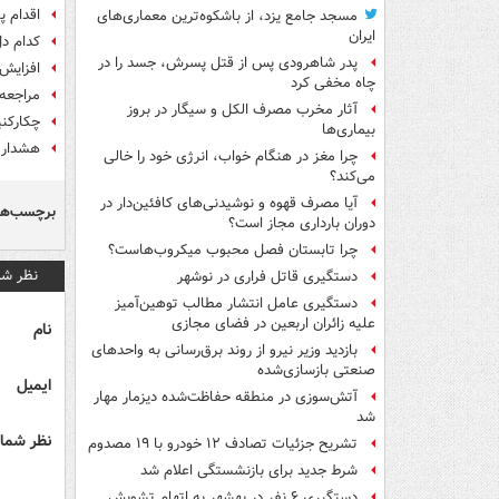
اقدام پ
مسجد جامع یزد، از باشکوه‌ترین معماری‌های
ایران
کدام د
پدر شاهرودی پس از قتل پسرش، جسد را در
افزایش ۴۰درصدی ابتلا به آنفلوانزا در
چاه مخفی کرد
مراجعه ۲۵ دانش آموز با علائم مشکوک به مسمومیت در مراکز در
آثار مخرب مصرف الکل و سیگار در بروز
چکارکنی
بیماری‌ها
هشدار افزا
چرا مغز در هنگام خواب، انرژی خود را خالی
می‌کند؟
آیا مصرف قهوه و نوشیدنی‌های کافئین‌دار در
برچسب‌ها
دوران بارداری مجاز است؟
چرا تابستان فصل محبوب میکروب‌هاست؟
نظر شم
دستگیری قاتل فراری در نوشهر
دستگیری عامل انتشار مطالب توهین‌آمیز
علیه زائران اربعین در فضای مجازی
نام
بازدید وزیر نیرو از روند برق‌رسانی به واحدهای
صنعتی بازسازی‌شده
ایمیل
آتش‌سوزی در منطقه حفاظت‌شده دیزمار مهار
شد
نظر شما 
تشریح جزئیات تصادف ۱۲ خودرو با ۱۹ مصدوم
شرط جدید برای بازنشستگی اعلام شد
دستگیری ۶ نفر در بهشهر به اتهام تشویش