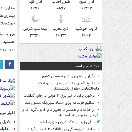
اذان صبح
طلوع آفتاب
اذان ظهر
۱۲:۱۰
۰۵:۱۷
۰۳:۴۲
بیماری‌
خوشبختان
غروب خورشید
اذان مغرب
نیمه‌شب شرعی
وی با بی
۲۳:۲۲
۱۹:۲۳
۱۹:۰۳
هستیم از
ضروری خو
تازه های جامعه
رگبار و رعدوبرق در راه شمال کشور
پاسخ تأمین‌اجتماعی به زمان پرداخت
مابه‌التفاوت حقوق بازنشستگان
برخورد پراید با تیر برق ۲ فوتی بر جای گذاشت
تنظیم قولنامه برای اسناد سبزرنگ ممنوع شد
از حذف نام همسر تا تغییر نام خانوادگی؛ اما و
اخبار مرتب
اگرهای تعویض شناسنامه
دلایل 
نمایی زیبا از تنگه کریان جزیره قشم
آنفلوان
حادثه غرق‌شدگی در طاقانک ۲ قربانی گرفت