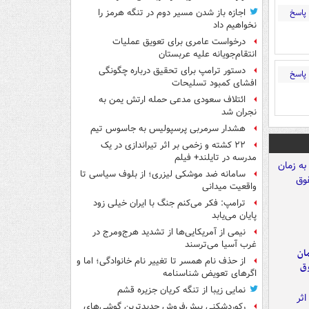
پاسخ
اجازه باز شدن مسیر دوم در تنگه هرمز را
نخواهیم داد
درخواست عامری برای تعویق عملیات
انتقام‌جویانه علیه عربستان
دستور ترامپ برای تحقیق درباره چگونگی
پاسخ
افشای کمبود تسلیحات
ائتلاف سعودی مدعی حمله ارتش یمن به
نجران شد
هشدار سرمربی پرسپولیس به جاسوس تیم
۲۲ کشته و زخمی بر اثر تیراندازی در یک
مدرسه در تایلند+ فیلم
سامانه ضد موشکی لیزری؛ از بلوف سیاسی تا
واقعیت میدانی
ترامپ: فکر می‌کنم جنگ با ایران خیلی زود
پایان می‌یابد
نیمی از آمریکایی‌ها از تشدید هرج‌ومرج در
غرب آسیا می‌ترسند
مان
از حذف نام همسر تا تغییر نام خانوادگی؛ اما و
وق
اگرهای تعویض شناسنامه
نمایی زیبا از تنگه کریان جزیره قشم
رکوردشکنی پیش‌فروش جدیدترین گوشی‌های