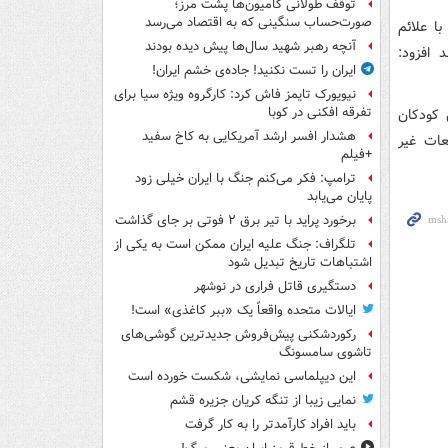
توقف طولانی کامیون‌ها پشت مرز؛
صورت‌حساب سنگینی که به اقتصاد می‌رسد
ر هفته گذشته ۳ هزار کودک با علائم
آنچه رهبر شهید سال‌ها پیش دیده بودند
افزود:
ایران را تست نکنید! جاده‌ی خشم ایران!
نیویورک تایمز فاش کرد: کارگروه ویژه سیا برای
تفرقه افکنی در کوبا
 کودکان
هشدار افسر ارشد آمریکایی به کاخ سفید
عات غیر
+فیلم
ترامپ: فکر می‌کنم جنگ با ایران خیلی زود
پایان می‌یابد
برخورد پراید با تیر برق ۲ فوتی بر جای گذاشت
تلگراف: جنگ علیه ایران ممکن است به یکی از
اشتباهات تاریخ تبدیل شود
دستگیری قاتل فراری در نوشهر
ایالات متحده واقعاً یک «ببر کاغذی» است!
رکوردشکنی پیش‌فروش جدیدترین گوشی‌های
تاشوی سامسونگ
این دیپلماسی نمایشی، شکست خورده است
نمایی زیبا از تنگه کریان جزیره قشم
باید افراد کارآمدتر را به کار گرفت