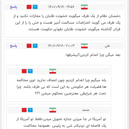
پاسخ
۱۹:۵۷ - ۱۴۰۱/۰۹/۱۸
10
32
دشمنان نظام از یک طرف میگویند خشونت طلبان را مجازات نکنید و از
یک طرف می گویند اعتراضات مسالمت آمیز هست و حتی پا را از این
فراتر گذاشته میگویند خشونت طلبان نفوذی حکومت هستند.
پاسخ
علی
۲۰:۰۳ - ۱۴۰۱/۰۹/۱۸
25
89
بعد میگن چرا اعدام کردین؟بیشرفها.
77
36
بله میگیم چرا اعدام کردیم چون انصاف ندارید توی محاکمه
ها.فضیلت هر حکومتی به این است که بی طرف باشه. چرا
تحت هر شرایطی معترضین محکوم میشن ؟؟؟
محمد
9
44
تو آمریکا در جا میزنن جنازه تحویل میدن،فقط تو آمریکا از
یک فاصله ای نزدیکتر شی به پلیس ،همونجا محاکمت