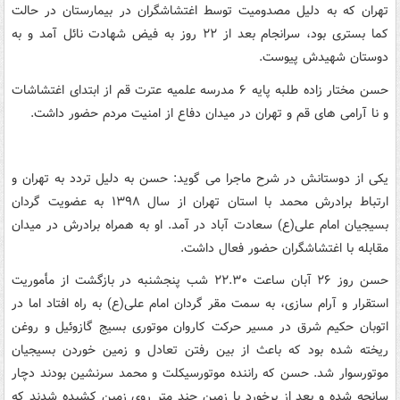
تهران که به دلیل مصدومیت توسط اغتشاشگران در بیمارستان در حالت
کما بستری بود، سرانجام بعد از ۲۲ روز به فیض شهادت نائل آمد و به
دوستان شهیدش پیوست.
حسن مختار زاده طلبه پایه ۶ مدرسه علمیه عترت قم از ابتدای اغتشاشات
و نا آرامی های قم و تهران در میدان دفاع از امنیت مردم حضور داشت.
یکی از دوستانش در شرح ماجرا می گوید: حسن به دلیل تردد به تهران و
ارتباط برادرش محمد با استان تهران از سال ۱۳۹۸ به عضویت گردان
بسیجیان امام علی(ع) سعادت آباد در آمد. او به همراه برادرش در میدان
مقابله با اغتشاشگران حضور فعال داشت.
حسن روز ۲۶ آبان ساعت ۲۲.۳۰ شب پنجشنبه در بازگشت از مأموریت
استقرار و آرام سازی، به سمت مقر گردان امام علی(ع) به راه افتاد اما در
اتوبان حکیم شرق در مسیر حرکت کاروان موتوری بسیج گازوئیل و روغن
ریخته شده بود که باعث از بین رفتن تعادل و زمین خوردن بسیجیان
موتورسوار شد. حسن که راننده موتورسیکلت و محمد سرنشین بودند دچار
سانحه شده و بعد از برخورد با زمین چند متر روی زمین کشیده شدند که