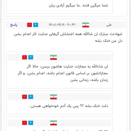
شما میگین فتنه .ما میگیم آزادی بیان
پاسخ
علی
۲۰:۳۱ - ۱۴۰۱/۰۹/۱۸
20
45
شهادتت مبارک ان شاالله همه اغتشاش گرهای جنایت کار اعدام بشن
دل من خنک بشه
12
20
ان شاءالله به مجازات جنایت هاشون برسن، حالا اگر
مجازاتشون بر اساس قانون اعدام باشه، اعدام بشن، و اگر
زندان باشه، زندانی بشن
24
3
دلت خنک بشه ؟؟ پس یک آدم خودخواهی هستی .‌
0
0