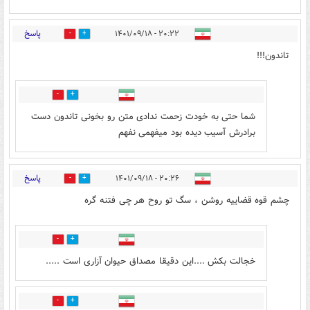
پاسخ
۲۰:۲۲ - ۱۴۰۱/۰۹/۱۸
13
8
تاندون!!!
9
34
شما حتی به خودت زحمت ندادی متن رو بخونی تاندون دست
برادرش آسیب دیده بود میفهمی نفهم
پاسخ
۲۰:۲۶ - ۱۴۰۱/۰۹/۱۸
18
42
چشم قوه قضاییه روشن ، سگ تو روح هر چی فتنه گره
2
7
خجالت بکش ....این دقیقا مصداق حیوان آزاری است .....
0
0