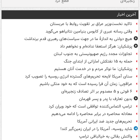
زنجیره‌ای
قطع کرد
آخرین اخبار
تاکید نخست‌وزیر عراق بر تقویت روابط با عربستان
وقتی رسانه عبری از کابوس بنیامین نتانیاهو می‌گوید
هیچ دولتی به اندازۀ ما در جهت سیاست‌های رهبری قدم برنداشت
پزشکیان: هرگز استعفا نداده‌ام و نخواهم داد
تجاوزات مجدد رژیم صهیونیستی به جنوب لبنان
حمله به ۱۵ نفتکش‌ اماراتی از ابتدای جنگ
پزشکیان: ما نوکر مردم و در خدمت آنان هستیم
سنای آمریکا لایحه تحریم‌های گسترده انرژی روسیه را تصویب کرد
عراقچی: زمان آن فرا رسیده است که به خود متکی باشیم
۶ فوتی و ۵ مصدوم بر اثر تصادف زنجیره‌ای
بدون تعارف با پدر و پسر قهرمان
ترامپ التماس‌کننده توافقی است که خود ویران کرد
معادله محاصره در برابر محاصره را ادامه می‌دهیم
تحریم‌های جدید ضد ایرانی آمریکا
شاید روسیه، آمریکا را در ایران زمین‌گیر کند!
واکنش بقائی به خیالبافی ترامپ