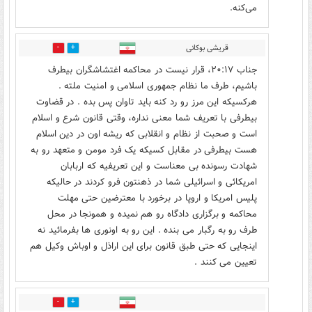
می‌کنه.
قریشی بوکانی
19
61
جناب ۲۰:۱۷، قرار نیست در محاکمه اغتشاشگران بیطرف
باشیم، طرف ما نظام جمهوری اسلامی و امنیت ملته .
هرکسیکه این مرز رو رد کنه باید تاوان پس بده . در قضاوت
بیطرفی با تعریف شما معنی نداره، وقتی قانون شرع و اسلام
است و صحبت از نظام و انقلابی که ریشه اون در دین اسلام
هست بیطرفی در مقابل کسیکه یک فرد مومن و متعهد رو به
شهادت رسونده بی معناست و این تعریفیه که اربابان
امریکائی و اسرائیلی شما در ذهنتون فرو کردند در حالیکه
پلیس امریکا و اروپا در برخورد با معترضین حتی مهلت
محاکمه و برگزاری دادگاه رو هم نمیده و همونجا در محل
طرف رو به رگبار می بنده . این رو به اونوری ها بفرمائید نه
اینجایی که حتی طبق قانون برای این اراذل و اوباش وکیل هم
تعیین می کنند .
8
79