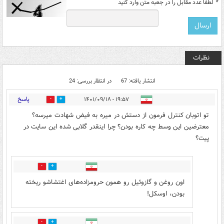
*
لطفا عدد مقابل را در جعبه متن وارد کنید
نظرات
انتشار یافته: 67
در انتظار بررسی: 24
پاسخ
۱۹:۵۷ - ۱۴۰۱/۰۹/۱۸
1195
1463
تو اتوبان کنترل فرمون از دستش در میره به فیض شهادت میرسه؟
معترضین این وسط چه کاره بودن؟ چرا اینقدر گلابی شده این سایت در
پیت؟
28
111
اون روغن و گازوئیل رو همون حرومزاده‌های اغتشاشو ریخته
بودن، اوسکل!
8
37