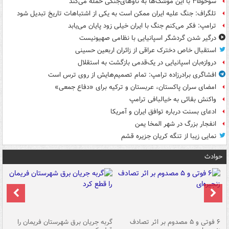
سوخو۳۵ با این موشک‌ها به ناوهای‌جنگی حمله می‌کند
تلگراف: جنگ علیه ایران ممکن است به یکی از اشتباهات تاریخ تبدیل شود
ترامپ: فکر می‌کنم جنگ با ایران خیلی زود پایان می‌یابد
درگیر شدن گردشگر اسپانیایی با نظامی صهیونیست
استقبال خاص دخترک عراقی از زائران اربعین حسینی
دروازه‌بان اسپانیایی در یک‌قدمی بازگشت به استقلال
افشاگری برادرزاده ترامپ: تمام تصمیم‌هایش از روی ترس است
امضای سران پاکستان، عربستان و ترکیه برای «دفاع جمعی»
واکنش بقائی به خیالبافی ترامپ
ادعای بسنت درباره توافق ایران و آمریکا
انفجار بزرگ در شهر المخا یمن
نمایی زیبا از تنگه کریان جزیره قشم
حوادث
۶ فوتی و ۵ مصدوم بر اثر تصادف
گربه جریان برق شهرستان فریمان را
رگ