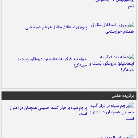
پیروزی استقلال مقابل همنام خوزستانی
حمله تند فیگو به اینفانتینو: دروغگو، پَست‌ و
حیله‌گر!
برگزیده عکس
پرچم سیاه بر فراز گنبد حسینی همچنان در اهتزاز
است