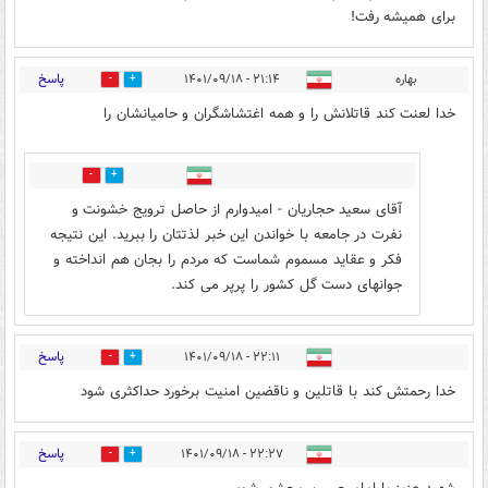
برای همیشه رفت!
پاسخ
بهاره
۲۱:۱۴ - ۱۴۰۱/۰۹/۱۸
9
41
خدا لعنت کند قاتلانش را و همه اغتشاشگران و حامیانشان را
0
0
آقای سعید حجاریان - امیدوارم از حاصل ترویج خشونت و
نفرت در جامعه با خواندن این خبر لذتتان را ببرید. این نتیجه
فکر و عقاید مسموم شماست که مردم را بجان هم انداخته و
جوانهای دست گل کشور را پرپر می کند.
پاسخ
۲۲:۱۱ - ۱۴۰۱/۰۹/۱۸
5
23
خدا رحمتش کند با قاتلین و ناقضین امنیت برخورد حداکثری شود
پاسخ
۲۲:۲۷ - ۱۴۰۱/۰۹/۱۸
8
37