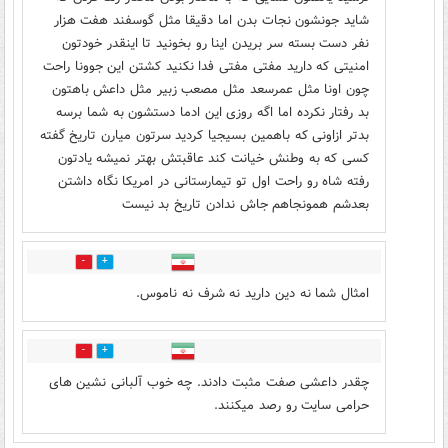
شاید جونشون نجات بدن اما دقیقا مثل گوسفند هفت هزار
نفر دست بسته سر بریدن اینا رو بخونید تا اینقدر خودتون
امنیتی که دارید مفتی مفتی فدا نکنید کشتن این جوونا راحت
چون اونا مثل عمرسعد مثل مصعب زبیر مثل داعش باهتون
بد رفتار نکرده اما اگه روزی این ادما دستشون به شما برسه
بدتر ازاونی که باهمین بسیجیا کردید سرتون میارن تاریخ گفته
کسی که به وطنش خیانت کند عاقبتش بهتر نمیشه یادتون
رفته شاه رو راحت اول تو تیمارستانی در امریکا نگاه داشتن
بعدشم همونجاهم جاش ندادن تاریخ بد نیست
0
1
امثال شما نه دین دارید نه شرف نه ناموس.
0
0
چقدر داعشی صفت مثبت دادند. چه خوب آلبانی نشین های
حرامی سایت رو رصد میکنند.