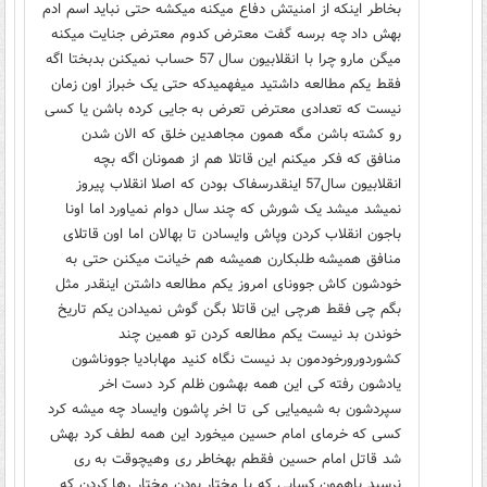
بخاطر اینکه از امنیتش دفاع میکنه میکشه حتی نباید اسم ادم
بهش داد چه برسه گفت معترض کدوم معترض جنایت میکنه
میگن مارو چرا با انقلابیون سال 57 حساب نمیکنن بدبختا اگه
فقط یکم مطالعه داشتید میفهمیدکه حتی یک خبراز اون زمان
نیست که تعدادی معترض تعرض به جایی کرده باشن یا کسی
رو کشته باشن مگه همون مجاهدین خلق که الان شدن
منافق که فکر میکنم این قاتلا هم از همونان اگه بچه
انقلابیون سال57 اینقدرسفاک بودن که اصلا انقلاب پیروز
نمیشد میشد یک شورش که چند سال دوام نمیاورد اما اونا
باجون انقلاب کردن وپاش وایسادن تا بهالان اما اون قاتلای
منافق همیشه طلبکارن همیشه هم خیانت میکنن حتی به
خودشون کاش جوونای امروز یکم مطالعه داشتن اینقدر مثل
بگم چی فقط هرچی این قاتلا بگن گوش نمیدادن یکم تاریخ
خوندن بد نیست یکم مطالعه کردن تو همین چند
کشوردورورخودمون بد نیست نگاه کنید مهابادیا جووناشون
یادشون رفته کی این همه بهشون ظلم کرد دست اخر
سپردشون به شیمیایی کی تا اخر پاشون وایساد چه میشه کرد
کسی که خرمای امام حسین میخورد این همه لطف کرد بهش
شد قاتل امام حسین فقطم بهخاطر ری وهیچوقت به ری
نرسید یاهمون کسایی که با مختار بودن مختار رها کردن که