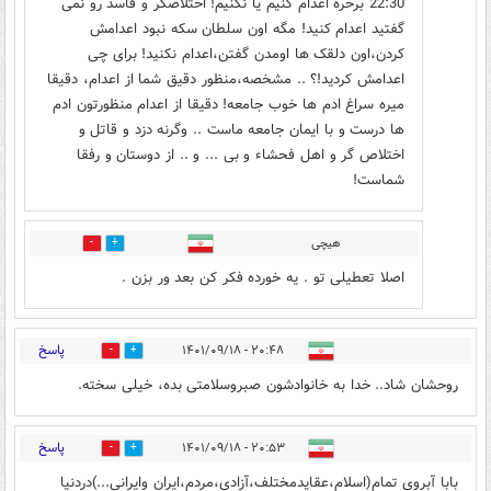
22:30 برخره اعدام کنیم یا نکنیم! اختلاصگر و فاسد رو نمی
گفتید اعدام کنید! مگه اون سلطان سکه نبود اعدامش
کردن،اون دلقک ها اومدن گفتن،اعدام نکنید! برای چی
اعدامش کردید!؟ .. مشخصه،منظور دقیق شما از اعدام، دقیقا
میره سراغ ادم ها خوب جامعه! دقیقا از اعدام منظورتون ادم
ها درست و با ایمان جامعه ماست .. وگرنه دزد و قاتل و
اختلاص گر و اهل فحشاء و بی ... و .. از دوستان و رفقا
شماست!
هیچی
0
0
اصلا تعطیلی تو . یه خورده فکر کن بعد ور بزن .
پاسخ
۲۰:۴۸ - ۱۴۰۱/۰۹/۱۸
10
30
روحشان شاد.. خدا به خانوادشون صبروسلامتی بده، خیلی سخته.
پاسخ
۲۰:۵۳ - ۱۴۰۱/۰۹/۱۸
23
14
بابا آبروی تمام(اسلام،عقایدمختلف،آزادی،مردم،ایران وایرانی...)دردنیا