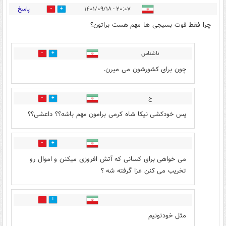
پاسخ
۲۰:۰۷ - ۱۴۰۱/۰۹/۱۸
71
25
چرا فقط فوت بسیجی ها مهم هست براتون؟
ناشناس
16
85
چون برای کشورشون می میرن.
ح
19
71
پس خودکشی نیکا شاه کرمی برامون مهم باشه؟؟ داعشی؟؟
8
44
می خواهی برای کسانی که آتش افروزی میکنن و اموال رو
تخریب می کنن عزا گرفته شه ؟
4
5
مثل خودتونیم