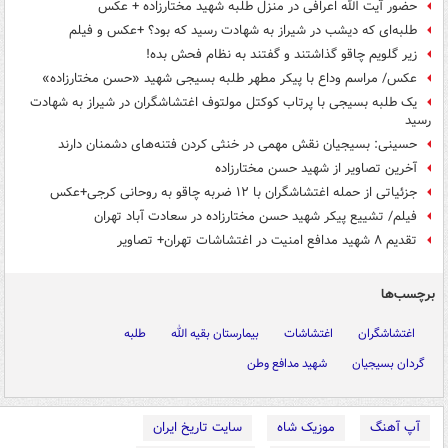
حضور آیت الله اعرافی در منزل طلبه شهید مختارزاده + عکس
طلبه‌ای که دیشب در شیراز به شهادت رسید که بود؟ +عکس و فیلم
زیر گلویم چاقو گذاشتند و گفتند به نظام فحش بده!
عکس/ مراسم وداع با پیکر مطهر طلبه بسیجی شهید «حسن مختارزاده»
یک طلبه بسیجی با پرتاب کوکتل مولتوف اغتشاشگران در شیراز به شهادت
رسید
حسینی: بسیجیان نقش مهمی در خنثی کردن فتنه‌های دشمنان دارند
آخرین تصاویر از شهید حسن مختارزاده
جزئیاتی از حمله اغتشاشگران با ۱۲ ضربه چاقو به روحانی کرجی+عکس
فیلم/ تشییع پیکر شهید حسن مختارزاده در سعادت آباد تهران
تقدیم ۸ شهید مدافع امنیت در اغتشاشات تهران+ تصاویر
برچسب‌ها
اغتشاشگران
اغتشاشات
بیمارستان بقیه الله
طلبه
گردان بسیجیان
شهید مدافع وطن
آپ آهنگ
موزیک شاه
سایت تاریخ ایران