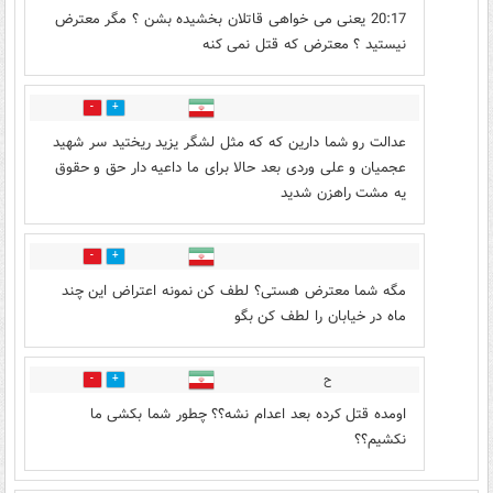
20:17 یعنی می خواهی قاتلان بخشیده بشن ؟ مگر معترض
نیستید ؟ معترض که قتل نمی کنه
12
62
عدالت رو شما دارین که که مثل لشگر یزید ریختید سر شهید
عجمیان و علی وردی بعد حالا برای ما داعیه دار حق و حقوق
یه مشت راهزن شدید
11
28
مگه شما معترض هستی؟ لطف کن نمونه اعتراض این چند
ماه در خیابان را لطف کن بگو
ح
0
0
اومده قتل کرده بعد اعدام نشه؟؟ چطور شما بکشی ما
نکشیم؟؟