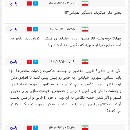
پاسخ
۱۶:۰۷ - ۱۴۰۱/۰۹/۱۴
0
3
یعنی فکر میکردند دستگیر نمیشن؟!!!!
پاسخ
۱۸:۵۸ - ۱۴۰۱/۰۹/۱۴
0
6
چهارتا بچه واسه 80 میلیون دارن اختیارداری میکنن، کجای دنیا اینجوریه،
آخه کجای دنیا اینجوریه که بگیرن بعد آزاد کنن!
پاسخ
۱۷:۱۶ - ۱۴۰۱/۰۹/۱۶
0
1
الان خالی شدی؟ آفرین. تقصیر تو نیست، حاکمیت و دولت مقصرند! آنها
باید استانی، شهری، خیابانی، یه جایی رو پیش بینی کنند تا افرادی مثل
تو با قتل صبر، سنگسار مردم، تجاوز به حریم ناموس مردم، ایجاد ترس
و وحشت، آتش زدن امول عمومی و خصوصی، فرصت سازی برای تحریم
کشور و اگر شدن حمله نظامی به آن و.... ، خود را خالی و آرامش بدست
آورند. دیکتاتوری ترین کارها را می کنند و بعدش درخواست مرگ دیکتاتور
می کنند؟!
پاسخ
۱۶:۴۸ - ۱۴۰۱/۰۹/۱۷
0
2