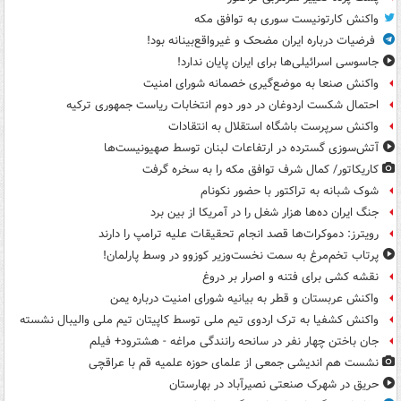
واکنش کارتونیست سوری به توافق مکه
فرضیات درباره ایران مضحک و غیرواقع‌بینانه بود!
جاسوسی اسرائیلی‌ها برای ایران پایان ندارد!
واکنش صنعا به موضع‌گیری خصمانه شورای امنیت
احتمال شکست اردوغان در دور دوم انتخابات ریاست جمهوری ترکیه
واکنش سرپرست باشگاه استقلال به انتقادات
آتش‌سوزی گسترده در ارتفاعات لبنان توسط صهیونیست‌ها
کاریکاتور/ کمال شرف توافق مکه را به سخره گرفت
شوک شبانه به تراکتور با حضور نکونام
جنگ ایران ده‌ها هزار شغل را در آمریکا از بین برد
رویترز: دموکرات‌ها قصد انجام تحقیقات علیه ترامپ را دارند
پرتاب تخم‌مرغ به سمت نخست‌وزیر کوزوو در وسط پارلمان!
نقشه کشی برای فتنه و اصرار بر دروغ
واکنش عربستان و قطر به بیانیه شورای امنیت درباره یمن
واکنش کشفیا به ترک اردوی تیم ملی توسط کاپیتان تیم ملی والیبال نشسته
جان باختن چهار نفر در سانحه رانندگی مراغه - هشترود+ فیلم
نشست هم اندیشی جمعی از علمای حوزه علمیه قم با عراقچی
حریق در شهرک صنعتی نصیرآباد در بهارستان