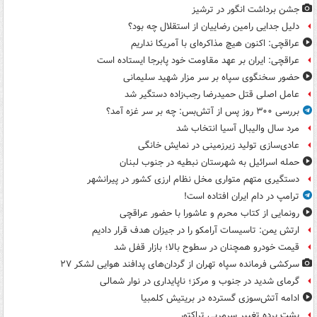
جشن برداشت انگور در ترشیز
دلیل جدایی رامین رضاییان از استقلال چه بود؟
عراقچی: اکنون هیچ مذاکره‌ای با آمریکا نداریم
عراقچی: ایران بر عهد مقاومت خود پابرجا ایستاده است
حضور سخنگوی سپاه بر سر مزار شهید سلیمانی
عامل اصلی قتل حمیدرضا رجب‌زاده دستگیر شد
بررسی ۳۰۰ روز پس از آتش‌بس: چه بر سر غزه آمد؟
مرد سال والیبال آسیا انتخاب شد
عادی‌سازی تولید زیرزمینی در نمایش خانگی
حمله اسرائیل به شهرستان نبطیه در جنوب لبنان
دستگیری متهم متواری مخل نظام ارزی کشور در پیرانشهر
ترامپ در دام ایران افتاده است!
رونمایی از کتاب محرم و عاشورا با حضور عراقچی
ارتش یمن: تاسیسات آرامکو را در جیزان هدف قرار دادیم
قیمت خودرو همچنان در سطوح بالا؛ بازار قفل شد
سرکشی فرمانده سپاه تهران از گردان‌های پدافند هوایی لشکر ۲۷
گرمای شدید در جنوب و مرکز؛ ناپایداری در نوار شمالی
ادامه آتش‌سوزی گسترده در بریتیش کلمبیا
پشت پرده تغییر سرمربی تراکتور