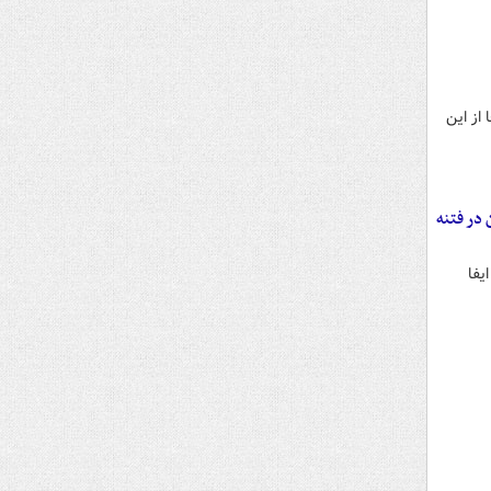
 از این
 در فتنه
تعهد ارزی ایفا