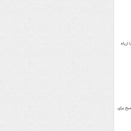
اربا»
بح برای