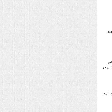
فته
فر
ال در