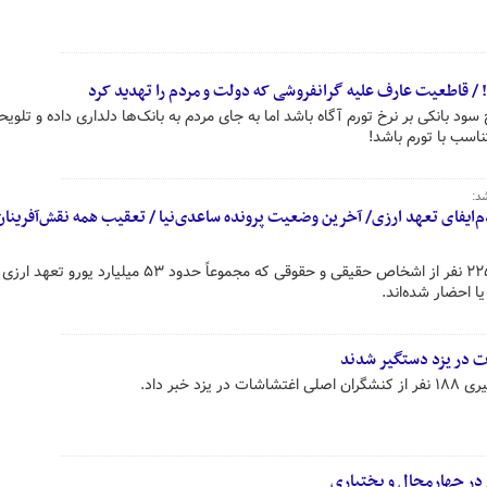
 قاطعیت عارف علیه گرانفروشی که دولت و مردم را تهدید کرد
خ سود بانکی بر نرخ تورم آگاه باشد اما به جای مردم به بانک‌ها دلداری داده و تلویحا
ناسب با تورم باشد!
د:
‌دلیل عدم‌ایفای تعهد ارزی/ آخرین وضعیت پرونده ساعدی‌نیا / تعقیب همه نقش‌آفرینان
سخنگوی قوه قضاییه گفت: تاکنون ۲۲۵ نفر از اشخاص حقیقی و حقوقی که مجموعاً حدود ۵۳ میلیارد یورو 
ا احضار شده‌اند.
 خبر داد.
در چهارمحال و بختیاری