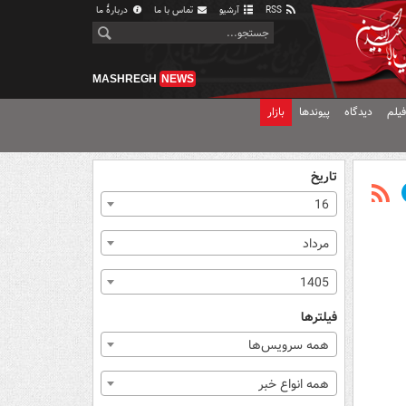
RSS
آرشیو
تماس با ما
دربارهٔ ما
MASHREGH
NEWS
یلم
دیدگاه
پیوندها
بازار
تاریخ
16
مرداد
1405
فیلترها
همه سرویس‌ها
همه انواع خبر