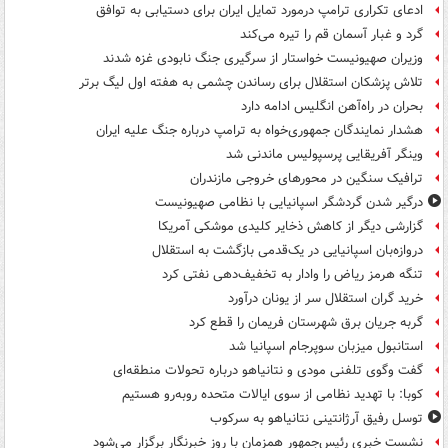
ادعای تکراری ترامپ درمورد تمایل ایران برای دستیابی به توافق
گرد و غبار آسمان قم را تیره می‌کند
وزیران صهیونیست خواستار از سرگیری جنگ نابودی غزه شدند
تلاش پزشکان استقلال برای رساندن چشمی به هفته اول لیگ برتر
بحران در راه‌آهن انگلیس ادامه دارد
هشدار نمایندگان جمهوری‌خواه به ترامپ درباره جنگ علیه ایران
وینگر آفریقایی پرسپولیس ماندنی شد
ترافیک سنگین در محورهای خروجی مازندران
درگیر شدن گردشگر اسپانیایی با نظامی صهیونیست
گزارشی دیگر از کاهش ذخایر کلیدی موشکی آمریکا
دروازه‌بان اسپانیایی در یک‌قدمی بازگشت به استقلال
تنگه هرمز ریاض را وادار به تخفیف‌دهی نفتی کرد
خرید گران استقلال سر از یونان درآورد
گربه جریان برق شهرستان فریمان را قطع کرد
استانبول میزبان سوپرجام اسپانیا شد
گفت وگوی تلفنی مودی و نتانیاهو درباره تحولات منطقه‌ای
کوبا: با تهدید نظامی از سوی ایالات متحده روبه‌رو هستیم
توسل رفیق آرژانتینی نتانیاهو به سرکوب
نشست خبری رئیس‌جمهور همزمان با روز خبرنگار برگزار می‌شود