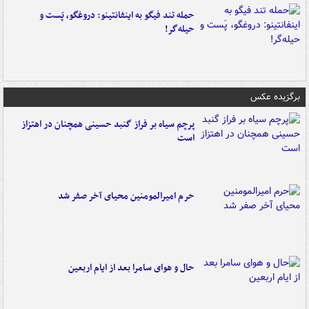
حمله تند فیگو به اینفانتینو: دروغگو، پَست‌ و
حیله‌گر!
برگزیده عکس
پرچم سیاه بر فراز گنبد حسینی همچنان در اهتزاز
است
حرم امیرالمومنین محیای آخر صفر شد
حال و هوای سامرا بعد از ایام اربعین