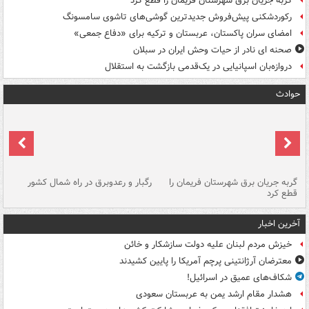
گربه جریان برق شهرستان فریمان را قطع کرد
رکوردشکنی پیش‌فروش جدیدترین گوشی‌های تاشوی سامسونگ
امضای سران پاکستان، عربستان و ترکیه برای «دفاع جمعی»
صحنه ای نادر از حیات وحش ایران در سبلان
دروازه‌بان اسپانیایی در یک‌قدمی بازگشت به استقلال
حوادث
گربه جریان برق شهرستان فریمان را
رگبار و رعدوبرق در راه شمال کشور
قطع کرد
گذ
آخرین اخبار
خیزش مردم لبنان علیه دولت سازشکار و خائن
معترضان آرژانتینی پرچم آمریکا را پایین کشیدند
شکاف‌های عمیق در اسرائیل!
هشدار مقام ارشد یمن به عربستان سعودی