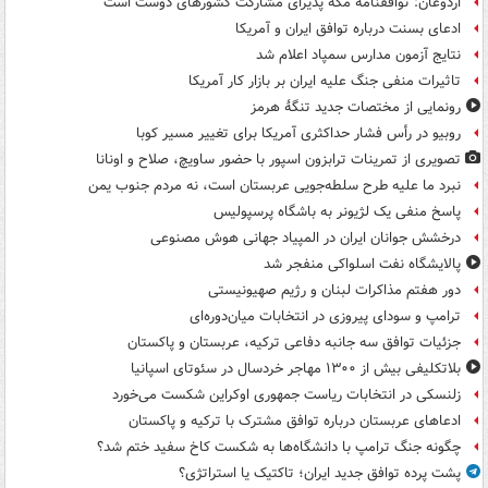
اردوغان: توافقنامه مکه پذیرای مشارکت کشورهای دوست است
ادعای بسنت درباره توافق ایران و آمریکا
نتایج آزمون مدارس سمپاد اعلام شد
تاثیرات منفی جنگ علیه ایران بر بازار کار آمریکا
رونمایی از مختصات جدید تنگۀ هرمز
روبیو در رأس فشار حداکثری آمریکا برای تغییر مسیر کوبا
تصویری از تمرینات ترابزون اسپور با حضور ساویچ، صلاح و اونانا
نبرد ما علیه طرح سلطه‌جویی عربستان است، نه مردم جنوب یمن
پاسخ منفی یک لژیونر به باشگاه پرسپولیس
درخشش جوانان ایران در المپیاد جهانی هوش مصنوعی
پالایشگاه نفت اسلواکی منفجر شد
دور هفتم مذاکرات لبنان و رژیم صهیونیستی
ترامپ و سودای پیروزی در انتخابات میان‌دوره‌ای
جزئیات توافق سه جانبه دفاعی ترکیه، عربستان و پاکستان
بلاتکلیفی بیش از ۱۳۰۰ مهاجر خردسال در سئوتای اسپانیا
زلنسکی در انتخابات ریاست جمهوری اوکراین شکست می‌خورد
ادعاهای عربستان درباره توافق مشترک با ترکیه و پاکستان
چگونه جنگ ترامپ با دانشگاه‌ها به شکست کاخ سفید ختم شد؟
پشت پرده توافق جدید ایران؛ تاکتیک یا استراتژی؟