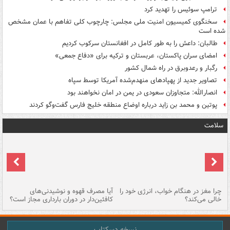
ترامپ سوئیس را تهدید کرد
سخنگوی کمیسیون امنیت ملی مجلس: چارچوب کلی تفاهم با عمان مشخص
شده است
طالبان: داعش را به طور کامل در افغانستان سرکوب کردیم
امضای سران پاکستان، عربستان و ترکیه برای «دفاع جمعی»
رگبار و رعدوبرق در راه شمال کشور
تصاویر جدید از پهپادهای منهدم‌شده آمریکا توسط سپاه
انصارالله: متجاوزان سعودی در یمن در امان نخواهند بود
پوتین و محمد بن زاید درباره اوضاع منطقه خلیج فارس گفت‌وگو کردند
سلامت
ت
چرا مغز در هنگام خواب، انرژی خود را
آیا مصرف قهوه و نوشیدنی‌های
چر
خالی می‌کند؟
کافئین‌دار در دوران بارداری مجاز است؟
می
نسخه دسکتاپ