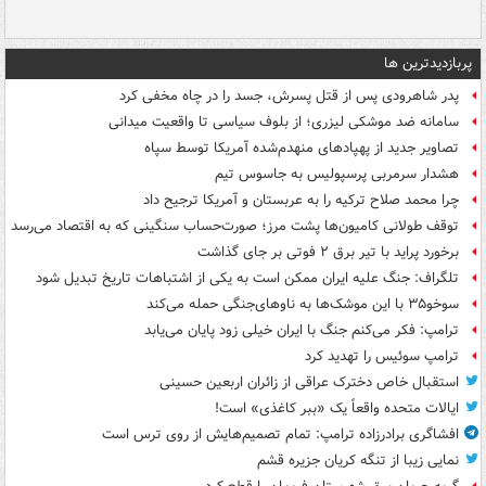
پربازدیدترین ها
پدر شاهرودی پس از قتل پسرش، جسد را در چاه مخفی کرد
سامانه ضد موشکی لیزری؛ از بلوف سیاسی تا واقعیت میدانی
تصاویر جدید از پهپادهای منهدم‌شده آمریکا توسط سپاه
هشدار سرمربی پرسپولیس به جاسوس تیم
چرا محمد صلاح ترکیه را به عربستان و آمریکا ترجیح داد
توقف طولانی کامیون‌ها پشت مرز؛ صورت‌حساب سنگینی که به اقتصاد می‌رسد
برخورد پراید با تیر برق ۲ فوتی بر جای گذاشت
تلگراف: جنگ علیه ایران ممکن است به یکی از اشتباهات تاریخ تبدیل شود
سوخو۳۵ با این موشک‌ها به ناوهای‌جنگی حمله می‌کند
ترامپ: فکر می‌کنم جنگ با ایران خیلی زود پایان می‌یابد
ترامپ سوئیس را تهدید کرد
استقبال خاص دخترک عراقی از زائران اربعین حسینی
ایالات متحده واقعاً یک «ببر کاغذی» است!
افشاگری برادرزاده ترامپ: تمام تصمیم‌هایش از روی ترس است
نمایی زیبا از تنگه کریان جزیره قشم