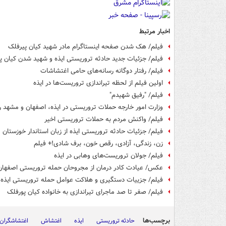
اخبار مرتبط
فیلم/ هک شدن صفحه اینستاگرام مادر شهید کیان پیرفلک
فیلم/ جزئیات جدید حادثه تروریستی ایذه و شهید شدن کیان پ
فیلم/ رفتار دوگانه رسانه‌های حامی اغتشاشات
اولین فیلم از لحظه تیراندازی تروریست‌ها در ایذه
فیلم/ "رفیق شهیدم"
وزارت امور خارجه حملات تروریستی در ایذه، اصفهان و مشهد ر
فیلم/ واکنش مردم به حملات تروریستی اخیر
فیلم/ جزئیات حادثه تروریستی ایذه از زبان استاندار خوزستان
زن، زندگی، آزادی، رقص خون، برف شادی!+ فیلم
فیلم/ جولان تروریست‌های وهابی در ایذه
عکس/ عیادت کادر درمان از مجروحان حمله تروریستی اصفهان
فیلم/ جزییات دستگیری و هلاکت عوامل حمله تروریستی ایذه
فیلم/ صفر تا صد ماجرای تیراندازی به خانواده کیان پورفلک
برچسب‌ها
حادثه تروریستی
ایذه
اغتشاش
اغتشاشگران