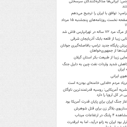
نس: ایرانی‌ها مذاکره‌کنندگان سرسختی
ند
رامپ: توافق با ایران را ترجیح می‌دهم
صفحه نخست روزنامه‌های پنجشنبه ۱۵ مرداد
۱
 مرگ مرد ۷۲ ساله در تهرانپارس فاش شد
ابی زیبا از قلعه بابک آذربایجان شرقی
یزش پایگاه جدید ترامپ بافاصله‌گیری جوانان
لیت‌ها از جمهوری‌خواهان
مایی زیبا از طبیعت بکر استان گیلان
اهش شدید واردات نفت چین به دلیل جنگ
 ایران
هوی ایرانی
ریاد مردم «فدایی خامنه‌ای بودن» است
شریه آمریکایی: روسیه قدرتمندترین ناوگان
ی در کل اروپا را دارد
غاز جنگ ایران برای پایان قدرت آمریکا بود
ناریوی بلاگر زن برای قتل شوهرش
هده ۴ پلنگ در ارتفاعات میناب
رار بود ایران به زانو درآید، اما به ابرقدرت