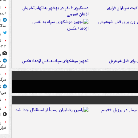
منطق
ا
فیت سربازان فراری
دستگیری ۶ نفر در بهشهر به اتهام تشویش
دریچ
اذهان عمومی
ا
مذاک
ب
ق
۲۰۲۳ ر
ب
ن برای قتل شوهرش
تجهیز موشکهای سپاه به نفس اژدها+عکس
ج
تنگه
ن
مرگب
ک
می‌ت
ت
پ
ا
پ
فراز