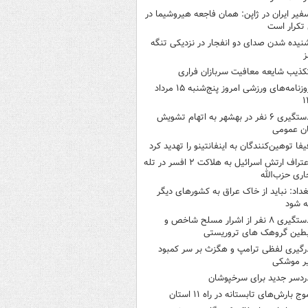
فیر ایران در ژاپن: همان فاجعه هیروشیما در
تکرار است
نیده شدن صدای دو انفجار در نزدیکی تنگه
ز
کذیب شایعه معافیت سربازان فراری
روزنامه‌های ورزشی امروز پنج‌شنبه ۱۵ مرداد
۱
دستگیری ۶ نفر در بهشهر به اتهام تشویش
ن عمومی
یفا توهین‌کنندگان به اینفانتینو را تهدید کرد
اعتراف ارتش اسرائیل به هلاکت ۲ افسر در تله
اری حزب‌الله
غداد: نباید از خاک عراق به کشورهای دیگر
ه شود
دستگیری ۸ نفر از اشرار مسلح شاخص و
بطین گروهک های تروریستی
رگیری لفظی ترامپ و هگزث بر سر کمبود
ر موشکی
ردسر جدید برای سرخپوشان
وج بارش‌های تابستانه در راه ۱۱ استان