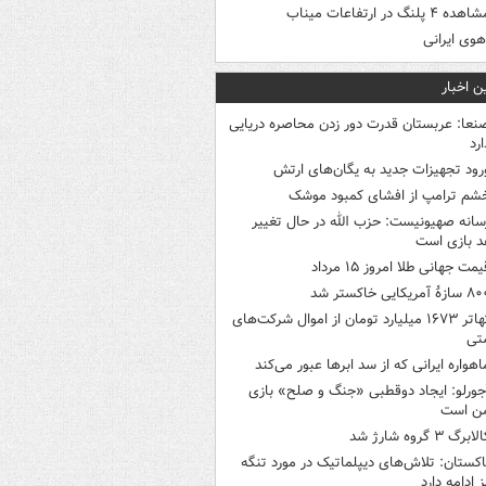
هده ۴ پلنگ در ارتفاعات میناب
هوی ایرانی
ن اخبار
نعا: عربستان قدرت دور زدن محاصره دریایی
ارد
رود تجهیزات جدید به یگان‌های ارتش
شم ترامپ از افشای کمبود موشک
سانه صهیونیست: حزب الله در حال تغییر
د بازی است
یمت جهانی طلا امروز ۱۵ مرداد
ازۀ آمریکایی خاکستر شد
تهاتر ۱۶۷۳ میلیارد تومان از اموال شرکت‌های
تی
اهواره ایرانی که از سد ابرها عبور می‌کند
جورلو: ایجاد دوقطبی «جنگ و صلح‌» بازی
ن است
لابرگ ۳ گروه شارژ شد
اکستان: تلاش‌های دیپلماتیک در مورد تنگه
 ادامه دارد