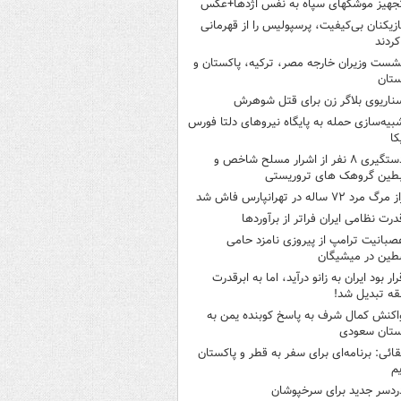
جهیز موشکهای سپاه به نفس اژدها+عکس
ازیکنان بی‌کیفیت، پرسپولیس را از قهرمانی
کردند
شست وزیران خارجه مصر، ترکیه، پاکستان و
ستان
ناریوی بلاگر زن برای قتل شوهرش
بیه‌سازی حمله به پایگاه نیروهای دلتا فورس
کا
دستگیری ۸ نفر از اشرار مسلح شاخص و
بطین گروهک های تروریستی
 مرگ مرد ۷۲ ساله در تهرانپارس فاش شد
درت نظامی ایران فراتر از برآوردها
صبانیت ترامپ از پیروزی نامزد حامی
طین در میشیگان
رار بود ایران به زانو درآید، اما به ابرقدرت
ه تبدیل شد!
اکنش کمال شرف به پاسخ کوبنده یمن به
ستان سعودی
قائی: برنامه‌ای برای سفر به قطر و پاکستان
یم
ردسر جدید برای سرخپوشان