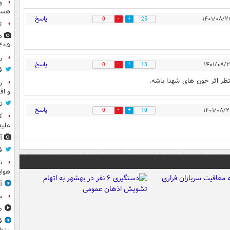
و
هست
پاسخ
0
25
ت
۴۰۵
راز
پاسخ
0
13
ق
تظر اثر خون های شهدا باشه.
ر
و اق
ن
پاسخ
0
10
ک
علیه
آ
ف
ن
هوای
آ
س
مشا
ق