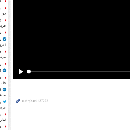
ت
ب
دور 
ن
عرب
س
ش
آمری
مرت
راز
ق
Play
ع
فلس
ق
منطق
و
عرب
ب
ندار
د