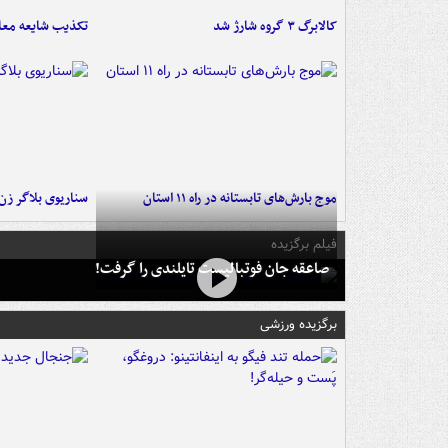
کالابرگ ۳ گروه شارژ شد
تکذیب شایعه معا
موج بارش‌های تابستانه در راه ۱۱ استان
سناریوی بلاگر ز
فیلم برگزیده
صاعقه جان فوتبالیست تایلندی را گرفت!
برگزیده ورزشی