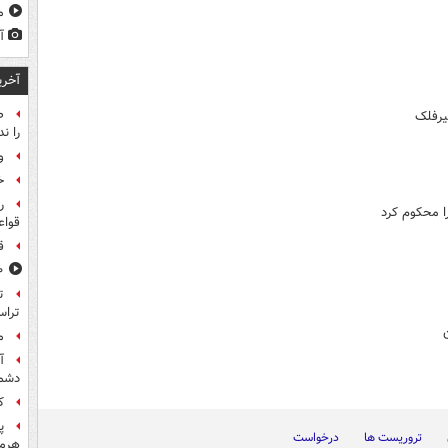
مشا
آ
آخری
ص
یرفلک
را ند
و
خ
ر
ا محکوم کرد
قواع
ق
۸۰۰ س
تراس
م
آ
دشم
کا
پ
تروریست ها
درخواست
هرمز