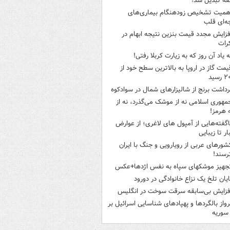
ه تبدیل شد!
همیت تشخیص زودهنگام بیماری‌های
ه‌ای قلب
فزایش مجدد قیمت بنزین نتیجه ابهام در
رات
ه یاد آن روز که به زیارت کربلا رفتی!
یمت گاز در اروپا به بالاترین سطح خود از
سید
رداشت برنج از شالیزارهای شمال در سوادکوه
مهوری اسلامی نه از موشک می‌گذرد، نه از
 هرمز!
اگفته‌هایی از آمپول های لاغری؛ از عوارض
ار تا زیبایی
شورهای عربی از رویارویی و جنگ با ایران
رسند!
جهیز موشکهای سپاه به نفس اژدها+عکس
ایان تلخ یک نزاع خانوادگی در دورود
فزایش بی‌سابقه سرقت سوخت در انگلیس
رواز بالگردها و پهپادهای شناسایی اسرائیل بر
 سوریه