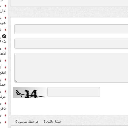
س
حال 
ش
هرم
ت
۴۰۵
اذها
ف
انفج
ب
حمل
مرت
د
ذخای
د
انتشار یافته: 3
در انتظار بررسی: 0
م