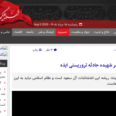
پنجشنبه ۱۵ مرداد ۱۴۰۵ -
Aug 6 2026
ی
دفاع و امنیت
جهاد و مقاومت
حسینیه
فرهنگ و هنر
جامعه
اقتصاد
عکس و ف
۳ نظر
چاپ
پربا
شهیده حادثه تروریستی ایذه
پ
نجیب
ه: ریشه این اغتشاشات آل سعود است و نظام اسلامی نباید به این
آ
هاست.
ت
شد
ت
است
پ