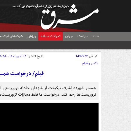
خانه
سیاست
جهان
تحولات منطقه
ورزش
شبکه‌های اجتماع
کد خبر
1437272
تاریخ انتشار:
۲۸ آبان ۱۴۰۱ - ۰۸:۵۴
عکس و فیلم
فیلم/ درخواست همسر 
همسر شهیده اشرف نیکبخت از شهدای حادثه تروریستی ایذ
تروریست‌ها رحم کند. درخواست ما فقط مجازات تروریست‌