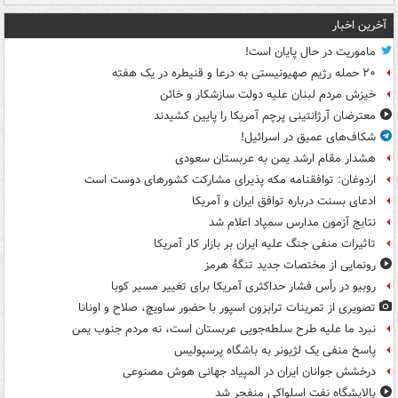
آخرین اخبار
ماموریت در حال پایان است!
۲۰ حمله رژیم صهیونیستی به درعا و قنیطره در یک هفته
خیزش مردم لبنان علیه دولت سازشکار و خائن
معترضان آرژانتینی پرچم آمریکا را پایین کشیدند
شکاف‌های عمیق در اسرائیل!
هشدار مقام ارشد یمن به عربستان سعودی
اردوغان: توافقنامه مکه پذیرای مشارکت کشورهای دوست است
ادعای بسنت درباره توافق ایران و آمریکا
نتایج آزمون مدارس سمپاد اعلام شد
تاثیرات منفی جنگ علیه ایران بر بازار کار آمریکا
رونمایی از مختصات جدید تنگۀ هرمز
روبیو در رأس فشار حداکثری آمریکا برای تغییر مسیر کوبا
تصویری از تمرینات ترابزون اسپور با حضور ساویچ، صلاح و اونانا
نبرد ما علیه طرح سلطه‌جویی عربستان است، نه مردم جنوب یمن
پاسخ منفی یک لژیونر به باشگاه پرسپولیس
درخشش جوانان ایران در المپیاد جهانی هوش مصنوعی
پالایشگاه نفت اسلواکی منفجر شد