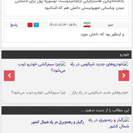
بادفنادادوگرن هاسترالیایی ازکجامیدونست توسوریه پول برای ادمکشی
میدن وبامبانی صهیونیستی داعش هم که اشنانبود
پاسخ
عمو
۱۵:۴۰ - ۱۴۰۱/۰۸/۱۳
0
0
و اینطور بود که داعش مورد.
خودرو
خودروهای جدید شیائومی در راه بازار
چرا سیم‌کشی خودرو ذوب می‌شود؟
شو
این مطالب را از دست ندهید....
رگبار و رعدوبرق در راه شمال کشور