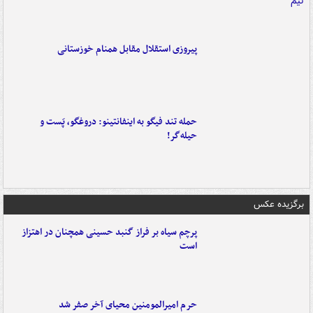
پیروزی استقلال مقابل همنام خوزستانی
حمله تند فیگو به اینفانتینو: دروغگو، پَست‌ و
حیله‌گر!
برگزیده عکس
پرچم سیاه بر فراز گنبد حسینی همچنان در اهتزاز
است
حرم امیرالمومنین محیای آخر صفر شد