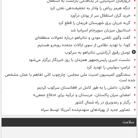
دروازه‌بان اسپانیایی در یک‌قدمی بازگشت به استقلال
تنگه هرمز ریاض را وادار به تخفیف‌دهی نفتی کرد
خرید گران استقلال سر از یونان درآورد
گربه جریان برق شهرستان فریمان را قطع کرد
استانبول میزبان سوپرجام اسپانیا شد
گفت وگوی تلفنی مودی و نتانیاهو درباره تحولات منطقه‌ای
کوبا: با تهدید نظامی از سوی ایالات متحده روبه‌رو هستیم
توسل رفیق آرژانتینی نتانیاهو به سرکوب
نشست خبری رئیس‌جمهور همزمان با روز خبرنگار برگزار می‌شود
ترامپ سوئیس را تهدید کرد
سخنگوی کمیسیون امنیت ملی مجلس: چارچوب کلی تفاهم با عمان مشخص
شده است
طالبان: داعش را به طور کامل در افغانستان سرکوب کردیم
امضای سران پاکستان، عربستان و ترکیه برای «دفاع جمعی»
رگبار و رعدوبرق در راه شمال کشور
تصاویر جدید از پهپادهای منهدم‌شده آمریکا توسط سپاه
سلامت
ت