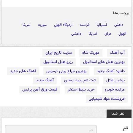
برچسب‌ها
داعش
استرالیا
فرانسه
اردوگاه الهول
سوریه
امریکا
الهول
عراق
آمریکا
داعشی
آپ آهنگ
موزیک شاه
سایت تاریخ ایران
بهترین هتل های استانبول
رزرو هتل استانبول
دانلود آهنگ جدید
بهترین جراح بینی ترمیمی
آهنگ های جدید
پرشین هتل
ثبت نام بیمه اربعین
آهنگ جدید
مزایده خودرو
خرید بلیط استخر
قیمت ورق آهن پرایس
فروشنده مواد شیمیایی
نظر شما
نام