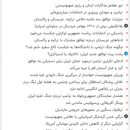
دور هفتم مذاکرات لبنان و رژیم صهیونیستی
ترامپ و سودای پیروزی در انتخابات میان‌دوره‌ای
جزئیات توافق سه جانبه دفاعی ترکیه، عربستان و پاکستان
بلاتکلیفی بیش از ۱۳۰۰ مهاجر خردسال در سئوتای اسپانیا
زلنسکی در انتخابات ریاست جمهوری اوکراین شکست می‌خورد
ادعاهای عربستان درباره توافق مشترک با ترکیه و پاکستان
چگونه جنگ ترامپ با دانشگاه‌ها به شکست کاخ سفید ختم شد؟
پشت پرده توافق جدید ایران؛ تاکتیک یا استراتژی؟
ادعای تکراری ترامپ درمورد تمایل ایران برای دستیابی به توافق
گرد و غبار آسمان قم را تیره می‌کند
وزیران صهیونیست خواستار از سرگیری جنگ نابودی غزه شدند
تلاش پزشکان استقلال برای رساندن چشمی به هفته اول لیگ برتر
بحران در راه‌آهن انگلیس ادامه دارد
هشدار نمایندگان جمهوری‌خواه به ترامپ درباره جنگ علیه ایران
وینگر آفریقایی پرسپولیس ماندنی شد
ترافیک سنگین در محورهای خروجی مازندران
درگیر شدن گردشگر اسپانیایی با نظامی صهیونیست
گزارشی دیگر از کاهش ذخایر کلیدی موشکی آمریکا