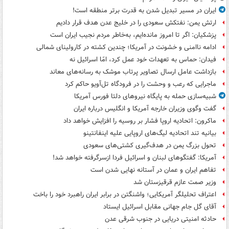
ایران در مسیر تبدیل شدن به قدرت برتر منطقه است!
ارتش یمن: نفتکش سعودی را در خلیج عدن هدف قرار دادیم
پزشکیان: اگر تا امروز مانده‌ایم، به‌خاطر مردم نجیب ایران است
ادامه ناامنی و خشونت در آمریکا؛ چندین کشته در کارولینای شمالی
فیدان: حماس به تعهدات خود عمل کرد، امّا اسرائیل نه
بازداشت عامل ارسال تصاویر پرتاب موشک به رسانه‌های معاند
ماجرایی که رعب و وحشت را در فرودگاه تل‌آویو حاکم کرد
شبیه‌سازی حمله به پایگاه نیروهای دلتا فورس آمریکا
گفت وگوی وزیران خارجه آمریکا و انگلیس درباره ایران
ماکرون: اتحادیه اروپا فشار بر روسیه را افزایش خواهد داد
بیانیه تند اتحادیه لیگ‌های اروپایی علیه اینفانتینو
تحول بزرگ یمن در هدف‌گیری کشتی‌های سعودی
آمریکا: گفتگوهای لبنان و اسرائیل فردا ازسرگرفته خواهد شد!
تفاهم ایران و عمان در آستانه نهایی شدن است
وزیر صمت عازم قرقیزستان شد
اعتراف تحلیلگر آمریکایی؛ واشنگتن در برابر ایران راهبرد خود را باخت
آقای گل جام جهانی مقابل اسرائیل ایستاد
حادثه امنیتی دریایی در جنوب شرقی عدن