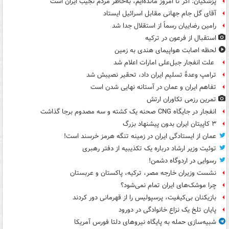
پزشکیان: اگر تا امروز مانده‌ایم، به‌خاطر مردم نجیب ایران است
آقای گل جام جهانی مقابل اسرائیل ایستاد
رامین رضاییان رسماً از استقلال جدا شد
استقبال از فرعون در ترکیه
لحظه اصابت هواپیمای هندی به زمین
علت انفجار جبل‌علی امارات اعلام شد
ترامپ وعدۀ تسلیم ایران داد، تحقیر نصیبش شد
تفاهم ایران و عمان در آستانه نهایی شدن است
تمرین رزمی تکاوران ارتش
انفجار در جایگاه CNG صحنه یک کشته و سه مصدوم برجا گذاشت
۳ کاپیتان ایران بدون پیشنهاد بزرگ
عمان از ایستادگی ایران در زمینه تنگه هرمز خرسند است!
توئیت وزیر ارشاد درباره یک تکذیبیه از دفتر رهبری
رسوایی در اردوگاه دشمن!
نشست وزیران خارجه مصر، ترکیه، پاکستان و عربستان
چرا موشک‌های ایران تمام نمی‌شود؟
بازیکنان بی‌کیفیت، پرسپولیس را از قهرمانی دور کردند
پایان تلخ یک نزاع خانوادگی در دورود
شبیه‌سازی حمله به پایگاه نیروهای دلتا فورس آمریکا