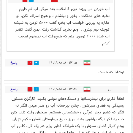
اب خوردن می ریزند توی فاضلاب. بعد میگن اب کم داریم .
نخبه های مملکت . بخور و بیاشام ، و هیچ اسراف نکن. تو
مغازه یه پیرزنی خواست اب بخره گفت ۵۰۰۰ تومن یه شیشه
کوچک نیم لیتری . اونم نخرید گذاشت رفت .بمن گفت انقدر
اب شده ۴۰۰۰ تومن. منم که هیچوقت اب نمیخرم تعجب
کردم
پاسخ
۱۳:۰۵ - ۱۴۰۱/۰۸/۰۸
0
1
نوشابا که هست
پاسخ
علی
۱۳:۵۶ - ۱۴۰۱/۰۸/۰۸
0
5
لطفاً فکری برای بیمارستانها و دستگاه‌های دولتی بکنید. کارگران مسئول
رسیدگی به فضای سبزشون، چنان بیرحمانه آب رو هدر میدن انگار نه
انگار که کشور دچار کم‌آبی و خشکسالی هستیم! میخوان وقت تلف کنن
خب یه فکر دیگه براشون بشه امروز صبح بیمارستان لقمان حکیم تهران
بودم کارگر فضای سبزش با یک شیلنگ قطور برای هر یک گل، کلـــی آب
هدر میداد اونم درحالیکه خیلی جاها هنوز خیس و انگار همین دیروز