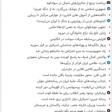
برداشت برنج از شالیزارهای شمال در سوادکوه
جمهوری اسلامی نه از موشک می‌گذرد، نه از تنگه هرمز!
ناگفته‌هایی از آمپول های لاغری؛ از عوارض مرگبار تا زیبایی
کشورهای عربی از رویارویی و جنگ با ایران می‌ترسند!
تجهیز موشکهای سپاه به نفس اژدها+عکس
پایان تلخ یک نزاع خانوادگی در دورود
افزایش بی‌سابقه سرقت سوخت در انگلیس
پرواز بالگردها و پهپادهای شناسایی اسرائیل بر فراز سوریه
یک صهیونیست به جرم اعتراض به نتانیاهو زندانی شد
واکنش کمال شرف به پاسخ کوبنده یمن به عربستان سعودی
قدرت نظامی ایران فراتر از برآوردها
دستگیری قاضی قلابی در مازندران
فارن افرز: محور مقاومت پابرجا باقی مانده است
بازتاب پیامدهای جنگ علیه ایران در رسانه‌های جهان
بازیکنان بی‌کیفیت، پرسپولیس را از قهرمانی دور کردند
پزشکیان: وجود رهبر انقلاب برای ما نقطه قوت است
رسانه عبری: اسرائیل دچار ناترازی برق شده است
نشست وزیران خارجه مصر، ترکیه، پاکستان و عربستان
پزشکیان: ایران را همه مردم نگه داشتند