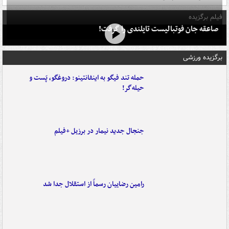
فیلم برگزیده
صاعقه جان فوتبالیست تایلندی را گرفت!
برگزیده ورزشی
حمله تند فیگو به اینفانتینو: دروغگو، پَست‌ و
حیله‌گر!
جنجال جدید نیمار در برزیل +فیلم
رامین رضاییان رسماً از استقلال جدا شد