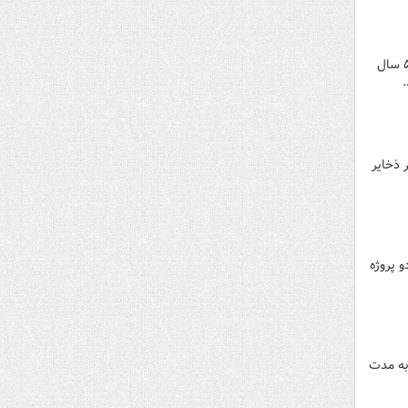
مقایسه ورودی مخازن سدهای کشور نشانگر این است که در سال آبی جاری تاکنون، ورودی مخازن نسبت به متوسط ۵ سال
 اسفند ۱۴۰۳ با کاهش چشمگیر ذخایر
دو پروژه
به مدت