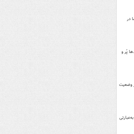
 در
صد ظرفیت مخازن سدها پُر و
ز وضعیت
است. به‌عبارتی