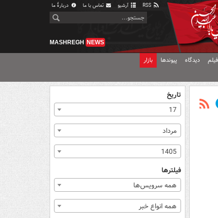
RSS
آرشیو
تماس با ما
دربارهٔ ما
MASHREGH
NEWS
یلم
دیدگاه
پیوندها
بازار
تاریخ
17
مرداد
1405
فیلترها
همه سرویس‌ها
همه انواع خبر