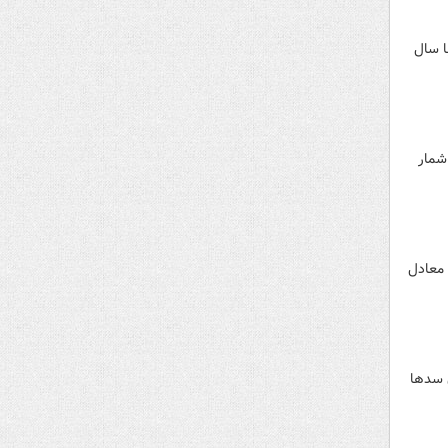
ر مقایسه با سال
به شمار
ددی معادل
 ۴۳ درصد ظرفیت مخازن سدها