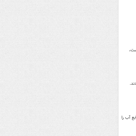
یست،
ند.
ع آب را