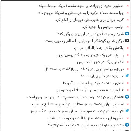
تصاویر جدید از پهپادهای منهدم‌شده آمریکا توسط سپاه
چرا محمد صلاح ترکیه را به عربستان و آمریکا ترجیح داد
گربه جریان برق شهرستان فریمان را قطع کرد
ترامپ سوئیس را تهدید کرد
شاید روسیه، آمریکا را در ایران زمین‌گیر کند!
درگیر شدن گردشگر اسپانیایی با نظامی صهیونیست
واکنش بقائی به خیالبافی ترامپ
پاسخ منفی یک لژیونر به باشگاه پرسپولیس
انفجار بزرگ در شهر المخا یمن
دروازه‌بان اسپانیایی در یک‌قدمی بازگشت به استقلال
ماموریت در حال پایان است!
ادعای بسنت درباره توافق ایران و آمریکا
۶ فوتی و ۵ مصدوم بر اثر تصادف زنجیره‌ای
افشاگری برادرزاده ترامپ: تمام تصمیم‌هایش از روی ترس است
امضای سران پاکستان، عربستان و ترکیه برای «دفاع جمعی»
اثر جدید کارتونیست سوری با عنوان مدیریت جدید تنگه هرمز
عکس‌های دیده نشده از رفاقت دو فرمانده‌ موشکی
پشت پرده توافق جدید ایران؛ تاکتیک یا استراتژی؟