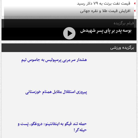
قیمت نفت برنت به ۷۹ دلار رسید
افزایش قیمت طلا و نقره جهانی
فیلم برگزیده
بوسه‌ پدر بر پای پسر شهیدش
برگزیده ورزشی
هشدار سرمربی پرسپولیس به جاسوس تیم
پیروزی استقلال مقابل همنام خوزستانی
حمله تند فیگو به اینفانتینو: دروغگو، پَست‌ و
حیله‌گر!