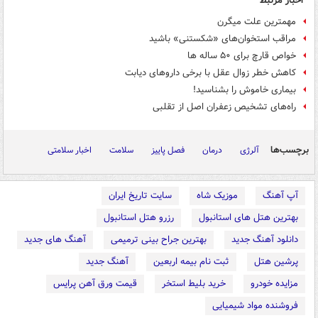
اخبار مرتبط
مهمترین علت میگرن
مراقب استخوان‌های «شکستنی» باشید
خواص قارچ برای ۵۰ ساله ها
کاهش خطر زوال عقل با برخی داروهای دیابت
بیماری خاموش را بشناسید!
راه‌های تشخیص زعفران اصل از تقلبی
برچسب‌ها
آلرژی
درمان
فصل پاییز
سلامت
اخبار سلامتی
آپ آهنگ
موزیک شاه
سایت تاریخ ایران
بهترین هتل های استانبول
رزرو هتل استانبول
دانلود آهنگ جدید
بهترین جراح بینی ترمیمی
آهنگ های جدید
پرشین هتل
ثبت نام بیمه اربعین
آهنگ جدید
مزایده خودرو
خرید بلیط استخر
قیمت ورق آهن پرایس
فروشنده مواد شیمیایی