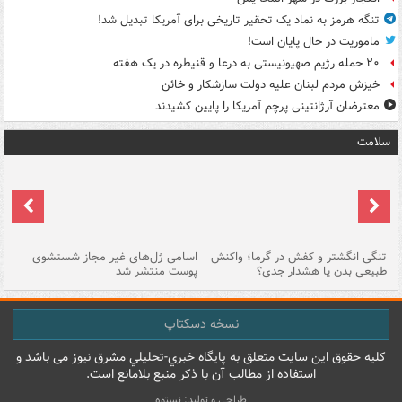
تنگه هرمز به نماد یک تحقیر تاریخی برای آمریکا تبدیل شد!
ماموریت در حال پایان است!
۲۰ حمله رژیم صهیونیستی به درعا و قنیطره در یک هفته
خیزش مردم لبنان علیه دولت سازشکار و خائن
معترضان آرژانتینی پرچم آمریکا را پایین کشیدند
سلامت
تنگی انگشتر و کفش در گرما؛ واکنش
اسامی ژل‌های غیر مجاز شستشوی
مر
طبیعی بدن یا هشدار جدی؟
پوست منتشر شد
نسخه دسکتاپ
کليه حقوق اين سايت متعلق به پایگاه خبري-تحليلي مشرق نيوز می باشد و
استفاده از مطالب آن با ذکر منبع بلامانع است.
طراحی و تولید: نستوه