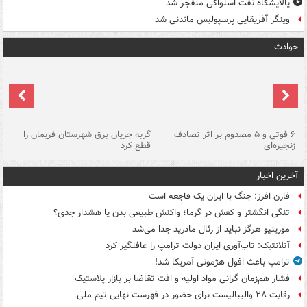
پالایشگاه نفت اسلواکی منفجر شد
وینگر آفریقایی پرسپولیس ماندنی شد
حوادث
۶ فوتی و ۵ مصدوم بر اثر تصادف
گربه جریان برق شهرستان فریمان را
رگ
زنجیره‌ای
قطع کرد
آخرین اخبار
فارن افرز: جنگ با ایران یک فاجعه است
تنگی انگشتر و کفش در گرما؛ واکنش طبیعی بدن یا هشدار جدی؟
مورینیو هرگز نباید از رئال مادرید جدا می‌شد
آتلانتیک: تاب‌آوری ایران دولت ترامپ را غافلگیر کرد
ترامپ باعث افول هژمونی آمریکا شد!
فشار هم‌زمان گرانی مواد اولیه و افت تقاضا بر بازار پلاستیک
رقابت ۲۸ والیبالیست برای حضور در فهرست نهایی تیم ملی