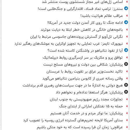
اسامی ژل‌های غیر مجاز شستشوی پوست منتشر شد
سندرز: ترامپ نماد فساد، اقتدارگرایی و جنگ‌طلبی است!
مراقب علائم هپاتیت باشید!
ادامه جنگ تا روی کار آمدن دولت جدید در آمریکا!
باغچه‌های خانگی در کاهش خطر ابتلا به دیابت موثرند
نگرانی تل‌آویو از گسترش پرونده‌های جاسوسی مرتبط با ایران
نیویورک تایمز: غرب تمایلی به تجهیز اوکراین به موشک‌های رهگیر ندارد
آیا از نفوذ نتانیاهو در واشنگتن کاسته شده است؟
توافق پرو و مکزیک بر سر ازسرگیری روابط دیپلماتیک
پزشکیان: شکافی بین دولت و نیروهای مسلح نیست
تاکید نخست‌وزیر عراق بر تقویت روابط با عربستان
وقتی رسانه عبری از کابوس بنیامین نتانیاهو می‌گوید
هیچ دولتی به اندازۀ ما در جهت سیاست‌های رهبری قدم برنداشت
پزشکیان: هرگز استعفا نداده‌ام و نخواهم داد
تجاوزات مجدد رژیم صهیونیستی به جنوب لبنان
حمله به ۱۵ نفتکش‌ اماراتی از ابتدای جنگ
پزشکیان: ما نوکر مردم و در خدمت آنان هستیم
سنای آمریکا لایحه تحریم‌های گسترده انرژی روسیه را تصویب کرد
عراقچی: زمان آن فرا رسیده است که به خود متکی باشیم