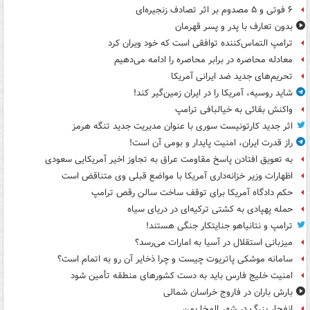
۶ فوتی و ۵ مصدوم بر اثر تصادف زنجیره‌ای
بدون تعارف با پدر و پسر قهرمان
ترامپ التماس‌کننده توافقی است که خود ویران کرد
معادله محاصره در برابر محاصره را ادامه می‌دهیم
تحریم‌های جدید ضد ایرانی آمریکا
شاید روسیه، آمریکا را در ایران زمین‌گیر کند!
واکنش بقائی به خیالبافی ترامپ
اثر جدید کارتونیست سوری با عنوان مدیریت جدید تنگه هرمز
راز قدرت ایران، امنیت پایدار و بومی آن است!
به تعویق افتادن پاسخ مقاومت عراق به تجاوز اخیر آمریکایی سعودی
اظهارات وزیر خزانه‌داری آمریکا با مواضع قبلی وی متناقض است
حکم دادگاه آمریکا برای توقف ساخت سالن رقص ترامپ
حمله پهپادی به کشتی ترکیه‌ای در دریای سیاه
ترامپ و نتانیاهو جنایتکار جنگی هستند!
میزبانی استقلال در آسیا به امارات می‌رسد؟
سامانه موشکی پاتریوت چیست و چرا ذخایر آن رو به اتمام است؟
امنیت خلیج فارس باید به دست کشورهای منطقه تأمین شود
بارش باران در فاروج خراسان شمالی
انفجار بزرگ در شهر المخا یمن