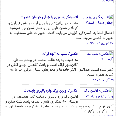
افسردگی پاییزی را چطور درمان کنیم؟
متخصص روانپزشکی با بیان اینکه با شروع پاییز و
کوتاه‌تر شدن طول روز و کمتر شدن نور خورشید
احتمال ابتلا به افسردگی افزایش می‌یابد، گفت: تغییرات خلق مستقیما به
تغییرات فصلی مرتبط است.
۳۰ شهریور ۰۲ - ۰۴:۳۰
عکس/ شب مه آلود اراک
مه غلیظ، پدیده غالب امشب در بیشتر مناطق
کلان‌شهر اراک است و باعث کاهش دیدی افقی در
شهر شده است. هم‌اکنون اکثر جاده‌ها و محورهای استان مرکزی نیز با مه
شدید همراه است.
۲۹ آذر ۰۱ - ۲۲:۰۳
عکس/ اولین برگ واره پائیزی پایتخت
اولین برگ واره پاییزی پایتخت گذر هجدهم در
بوستان ۵۰ هکتاری قائم با هدف پاسداشت سنن و
آئین اقوام ایرانی و همچنین شناساندن جاذبه‌های گردشگری به علاقمندان به
تهران گردی، برگزار شد.