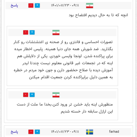
پاسخ
۰۹:۱۱ - ۱۴۰۱/۰۷/۲۳
11
20
انچه که تا به حال دیدیم افتضاح بود
8
12
تصورات احساسی و فانتزی رو از صحنه ی اغتشتشات رو کنار
بگذارید. ضد شورش همه جای دنیا همینه. پلیس اخطار میده
برای پراکنده شدن. اونجا وایسی خوردی. یکی از دلایلش هم
اینه که در تجمعات غیر قانونی معلوم نیست چندتا لیدر
آموزش دیده با صلاح حخضور دارن و جون خود مردم در خطره
به همین دلیل برایراکنده کردن جمعیت اقدام میکنن
1
0
منظورش اینه باید خشن تر ورود کنن.بخدا ما ملت از دست
این ارازل سابقه دار خسته شدیم
پاسخ
۰۹:۱۱ - ۱۴۰۱/۰۷/۲۳
farhad
12
26