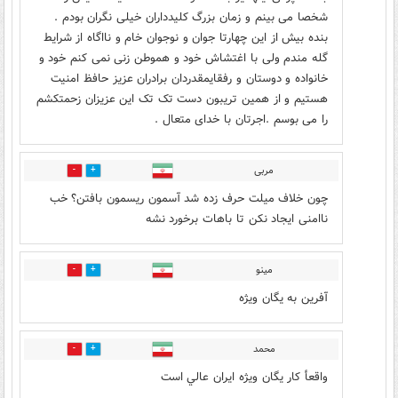
شخصا می بینم و زمان بزرگ کلیدداران خیلی نگران بودم .
بنده بیش از این چهارتا جوان و نوجوان خام و نااگاه از شرایط
گله مندم ولی با اغتشاش خود و هموطن زنی نمی کنم خود و
خانواده و دوستان و رفقایمقدردان برادران عزیز حافظ امنیت
هستیم و از همین تریبون دست تک تک این عزیزان زحمتکشم
را می بوسم .اجرتان با خدای متعال .
مربی
7
15
چون خلاف میلت حرف زده شد آسمون ریسمون بافتن؟ خب
ناامنی ایجاد نکن تا باهات برخورد نشه
مینو
8
9
آفرین به یگان ویژه
محمد
3
9
واقعأ كار يگان ويژه ايران عالي است