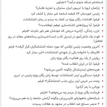
استخدام شبکه منوتو درآمد؟ +تصاویر
پارلمان اروپا یا تریبون ایران ستیزان و تجزیه طلبان؟
پلیس خوزستان ۸۶ قبضه اسلحه غیر مجاز را کشف کرد
فیلم/ اقدامات یگان ویژه در کمک به مردم در زمان اغتشاشات
فیلم/ آیا پروژه‌های کشته‌سازی توهم توطئه‌ست؟
«زن، زندگی، آزادی» دروغی که خودشان هم باور نکردند +فیلم
فوت یک دانش‌آموز در اردبیل کذب است/خبرسازی رسانه‌های معاند در روز
تعطیل!
آخرین وضعیت پلیس ایلامی که مورد حمله اغتشاشگران قرار گرفت+ فیلم
قالیباف با خانواده یکی از شهدای اغتشاشات اخیر دیدار کرد
روایتی از یک روز فعالیت یگان ویژه زنان
فیلم/ آیا در ایران انقلاب شده؟
هزینه‌های اینترنشنال چگونه تأمین می‌شود؟
فیلم/ دستگیری لیدر اغتشاشات توسط زنان یگان ویژه پلیس در تبریز
وعده سر خرمن لیدر برای جذب اغتشاشگر!+ فیلم
ویرانی با رمز آزادی!
فرمانده یگان ویژه از مردم چه می‌خواهد؟ +فیلم
شبکه‌های ماهواره‌ای فارسی‌زبان چگونه آرامش جامعه را به هم می‌ریزند؟
۲ عنصر مسلح ضد انقلاب در مشهد به هلاکت رسیدند