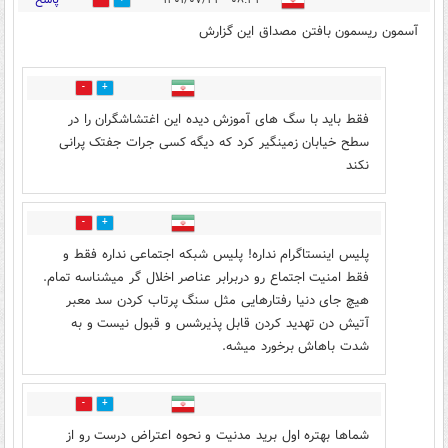
۰۸:۳۲ - ۱۴۰۱/۰۷/۲۳
76
49
آسمون ريسمون بافتن مصداق اين گزارش
44
42
فقط باید با سگ های آموزش دیده این اغتشاشگران را در
سطح خیابان زمینگیر کرد که دیگه کسی جرات جفتک پرانی
نکند
21
30
پلیس اینستاگرام نداره! پلیس شبکه اجتماعی نداره فقط و
فقط امنیت اجتماع رو دربرابر عناصر اخلال گر میشناسه تمام.
هیچ جای دنیا رفتارهایی مثل سنگ پرتاب کردن سد معبر
آتیش دن تهدید کردن قابل پذیرشس و قبول نیست و به
شدت باهاش برخورد میشه.
22
35
شماها بهتره اول برید مدنیت و نحوه اعتراض درست رو از