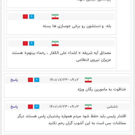
0
0
بله. و دستشون رو برخی جوسازی ها بسته
0
6
مصداق آیه شریفه « اشداء علی الکفار ، رحماء بینهم» هستند
عزیزان نیروی انتظامی
پاسخ
۰۹:۰۲ - ۱۴۰۱/۰۷/۲۳
21
27
خداقوت به مامورین یگان ویژه
پاسخ
ناشناس
۰۹:۰۳ - ۱۴۰۱/۰۷/۲۳
23
22
اقتدار پلیس باید حفظ شود مردم همواره پشتیبان پلس هستند دیگر
مماشات بس است به این آشوب گران رحم نکنید