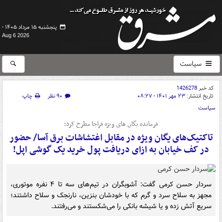
پنجشنبه ۱۵ مرداد ۱۴۰۵ -
Aug 6 2026
سیاست
کد خبر
1426278
تاریخ انتشار:
۲۳ مهر ۱۴۰۱ - ۰۸:۲۷
۹۰ نظر
چاپ
سیاست
فرمانده یگان های ویژه فراجا مطرح کرد:
تاکتیک‌های یگان ویژه در مقابل اغتشاشات برق آسا/ حضور
در کف خیابان به ازای دریافت پول خرید یک گوشی اپل!
سردار حسن کرمی گفت: آشوبگران در تیم‌های سه تا ۴ نفره موتوری،
مجهز به سلاح سرد و گرم که با خودشان بنزین، نارنجک و سلاح داشتند؛
سریع آتش زده و یا شیشه بانکی را می‌شکستند و می‌رفتند.