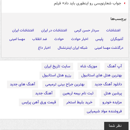
جواب شعارنویسی رو اینطوری باید داد+ فیلم
برچسب‌ها
اغتشاشات
سردار حسن کرمی
اغتشاشات در ایران
اغتشاشات ایران
آشوبگران
پلیس
اخبار حوادث
حوادث
ضد انقلاب
مهسا امینی
درگذشت مهسا امینی
شبکه ایران اینترنشنال
اخبار داغ
آپ آهنگ
موزیک شاه
سایت تاریخ ایران
بهترین هتل های استانبول
رزرو هتل استانبول
دانلود آهنگ جدید
بهترین جراح بینی ترمیمی
آهنگ های جدید
پرشین هتل
ثبت نام بیمه اربعین
آهنگ جدید
مزایده خودرو
خرید بلیط استخر
قیمت ورق آهن پرایس
فروشنده مواد شیمیایی
نظر شما