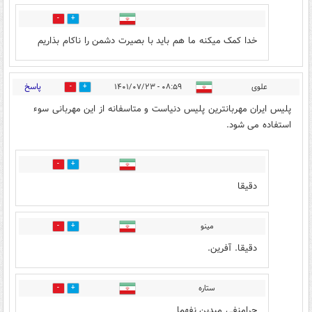
0
0
خدا کمک میکنه ما هم باید با بصیرت دشمن را ناکام بذاریم
پاسخ
علوی
۰۸:۵۹ - ۱۴۰۱/۰۷/۲۳
45
41
پلیس ایران مهربانترین پلیس دنیاست و متاسفانه از این مهربانی سوء
استفاده می شود.
9
10
دقیقا
مینو
6
9
دقیقا. آفرین.
ستاره
9
6
چرامنفی میدین نفهما