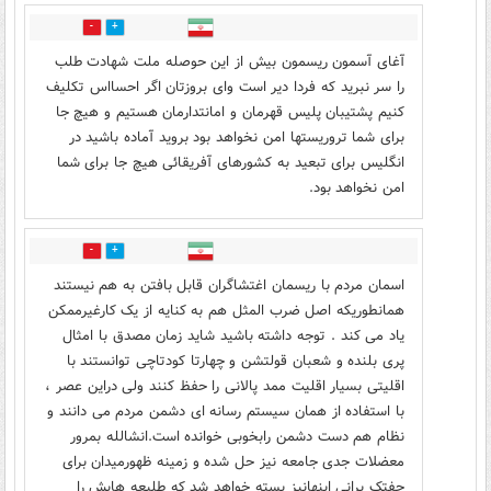
5
16
آغای آسمون ریسمون بیش از این حوصله ملت شهادت طلب
را سر نبرید که فردا دیر است وای بروزتان اگر احسااس تکلیف
کنیم پشتیبان پلیس قهرمان و امانتدارمان هستیم و هیچ جا
برای شما تروریستها امن نخواهد بود بروید آماده باشید در
انگلیس برای تبعید به کشورهای آفریقائی هیچ جا برای شما
امن نخواهد بود.
5
9
اسمان مردم با ریسمان اغتشاگران قابل بافتن به هم نیستند
همانطوریکه اصل ضرب المثل هم به کنایه از یک کارغیرممکن
یاد می کند . توجه داشته باشید شاید زمان مصدق با امثال
پری بلنده و شعبان قولتشن و چهارتا کودتاچی توانستند با
اقلیتی بسیار اقلیت ممد پالانی را حفظ کنند ولی دراین عصر ،
با استفاده از همان سیستم رسانه ای دشمن مردم می دانند و
نظام هم دست دشمن رابخوبی خوانده است.انشالله بمرور
معضلات جدی جامعه نیز حل شده و زمینه ظهورمیدان برای
جفتک پرانی اینهانیز بسته خواهد شد که طلیعه هایش را