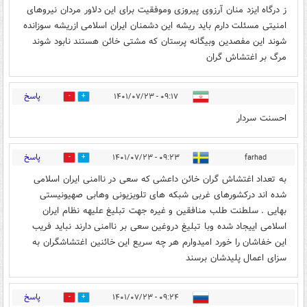
ز درگاه ایزد منان آرزوی پیروزی وموفقیت برای این دلاور مردان نیروهای
امنیتی مسئلت دارم باید ریشه این دشمنان ایران اسلامی ازریشه سوزانده
شوند این مفصدین وبیگانه پرستان که مشتی خائن هستند نابود شوند
مرگ بر اغتشاش گران
پاسخ
۰۹:۱۷ - ۱۴۰۱/۰۷/۲۳
16
21
احسنت سردار
پاسخ
۰۹:۲۳ - ۱۴۰۱/۰۷/۲۳
farhad
8
15
به تعداد اغتشاش گران خائن داعشی که سعی در ناامنی ایران اسلامی
شده اند درکشورهای غربی شبکه های تلویزیونی وهابی صهیونیستی
بهایی . سلطنت طلب منافقین و غیره جهت تبلیغ علیهه نظام ایران
اسلامی اییجاد شده وبا تبلیغ دروغین سعی بر ناامنی دارند نباید فریب
این خفاشان را خورد امیدوارم هر چه سریع این خائنین اغتشاشگران به
سزای اعمال پلیدشان برسند
پاسخ
۰۹:۲۴ - ۱۴۰۱/۰۷/۲۳
6
2