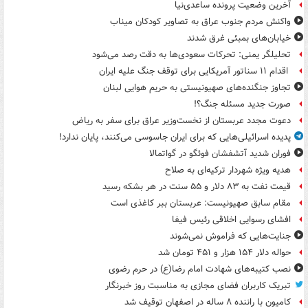
آخرین وضعیت پرونده ساعدی‌نیا
واکنش مردم جنوب عراق به تصاویر کودکان میناب
خیابان‌های بمبئی غرق شدند
تحلیلگر یمنی: تحرکات سعودی‌ها به دقت رصد می‌شود
اقدام ۱۱ سناتور آمریکایی برای توقف جنگ علیه ایران
تجاوز جنگنده‌های صهیونیستی به حریم هوایی لبنان
صورت جدید مسئله جنگ؟!
دعوت مجدد عربستان از نخست‌وزیر عراق برای سفر به ریاض
پدیده اسرائیلی‌هایی که برای ایران جاسوسی می‌کنند، پایان ندارد!
فوران شدید آتشفشان فوئگو در گواتمالا
هدیه ویژه شهردار ترکیه‌ای به صلاح
قیمت نفت به ۸۳ دلار و ۵۵ سنت در هر بشکه رسید
مقام سابق صهیونیست: عربستان ببر کاغذی است
افشای رسوایی اخلاقی رئیس فیفا
جنایت‌هایی که فراموش نمی‌شوند
حواله دلار ۱۵۴ هزار و ۴۵۱ تومان شد
نصب کتیبه‌های شهادت امام رضا(ع) در حرم رضوی
تبریک کاربران فضای مجازی به مناسبت روز خبرنگار
کامیون با راننده ۸ ساله در اصفهان توقیف شد