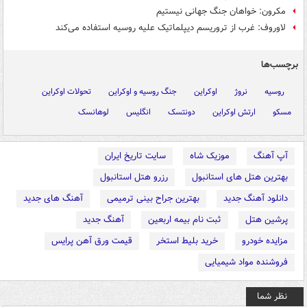
مکرون: خواهان جنگ جهانی نیستیم
لاوروف: غرب از تروریسم دیپلماتیک علیه روسیه استفاده می‌کند
برچسب‌ها
روسیه
نروژ
اوکراین
جنگ روسیه و اوکراین
تحولات اوکراین
مسکو
ارتش اوکراین
دونتسک
انگلیس
لوهانسک
آپ آهنگ
موزیک شاه
سایت تاریخ ایران
بهترین هتل های استانبول
رزرو هتل استانبول
دانلود آهنگ جدید
بهترین جراح بینی ترمیمی
آهنگ های جدید
پرشین هتل
ثبت نام بیمه اربعین
آهنگ جدید
مزایده خودرو
خرید بلیط استخر
قیمت ورق آهن پرایس
فروشنده مواد شیمیایی
نظر شما