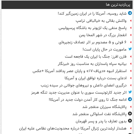
پربازدیدترین ها
شاید روسیه، آمریکا را در ایران زمین‌گیر کند!
واکنش بقائی به خیالبافی ترامپ
پاسخ منفی یک لژیونر به باشگاه پرسپولیس
انفجار بزرگ در شهر المخا یمن
۶ فوتی و ۵ مصدوم بر اثر تصادف زنجیره‌ای
ماموریت در حال پایان است!
فارن افرز: جنگ با ایران یک فاجعه است
بیانیه سپاه پاسداران به مناسبت روز خبرنگار
استقرار انبوه «دی‌اف‑۱۷» و پایان عصر پدافند آمریکا +عکس
ادعای بسنت درباره توافق ایران و آمریکا
درگیری اعضای داعش و نیروهای جولانی در سیده زینب
اثر جدید کارتونیست سوری با عنوان مدیریت جدید تنگه هرمز
ادامه جنگ تا روی کار آمدن دولت جدید در آمریکا!
پالایشگاه سیزران منفجر شد
پالایشگاه نفت اسلواکی منفجر شد
بدون تعارف با پدر و پسر قهرمان
هشدار ارشدترین ژنرال آمریکا درباره محدودیت‌های نظامی علیه ایران