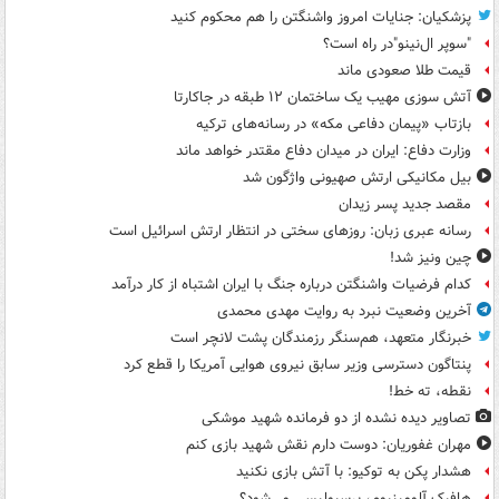
پزشکیان: جنایات امروز واشنگتن را هم محکوم کنید
"سوپر ال‌نینو"در راه است؟
قیمت طلا صعودی ماند
آتش سوزی مهیب یک ساختمان ۱۲ طبقه در جاکارتا
بازتاب «پیمان دفاعی مکه» در رسانه‌های ترکیه
وزارت دفاع: ایران در میدان دفاع مقتدر خواهد ماند
بیل مکانیکی ارتش صهیونی واژگون شد
مقصد جدید پسر زیدان
رسانه عبری زبان: روزهای سختی در انتظار ارتش اسرائیل است
چین ونیز شد!
کدام فرضیات واشنگتن درباره جنگ با ایران اشتباه از کار درآمد
آخرین وضعیت نبرد به روایت مهدی محمدی
خبرنگار متعهد، هم‌سنگر رزمندگان پشت لانچر است
پنتاگون دسترسی وزیر سابق نیروی هوایی آمریکا را قطع کرد
نقطه، ته خط!
تصاویر دیده‌ نشده از دو فرمانده شهید موشکی
مهران غفوریان: دوست دارم نقش شهید بازی کنم
هشدار پکن به توکیو: با آتش بازی نکنید
هافبک آلومینیوم، پرسپولیسی می‌شود؟