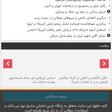
رگبار باران و رعدوبرق در ارتفاعات تهران و البرز
جریان زندگی در غزه زیر جنگ و بمباران
درگیری اعضای داعش و نیروهای جولانی در سیده زینب
برکناری شوکه‌کننده فرمانده لشکر پنجم ارتش آمریکا در اروپا
استقرار انبوه «دی‌اف‑۱۷» و پایان عصر پدافند آمریکا +عکس
تشکر آقای شهید ایران از موکب‌داران عراقی
سلامت
تنگی انگشتر و کفش در گرما؛ واکنش
اسامی ژل‌های غیر مجاز شستشوی
مر
طبیعی بدن یا هشدار جدی؟
پوست منتشر شد
نسخه دسکتاپ
کليه حقوق اين سايت متعلق به پایگاه خبري-تحليلي مشرق نيوز می باشد و
استفاده از مطالب آن با ذکر منبع بلامانع است.