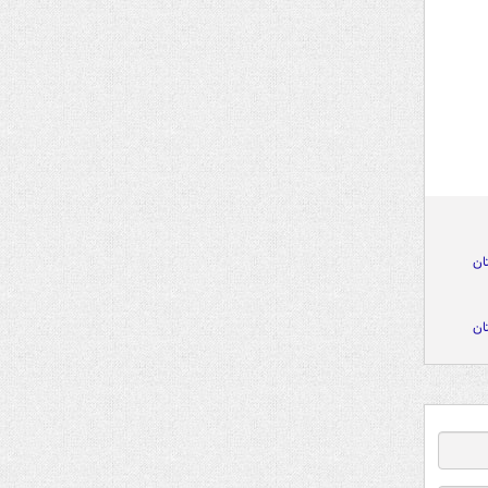
ان
ان