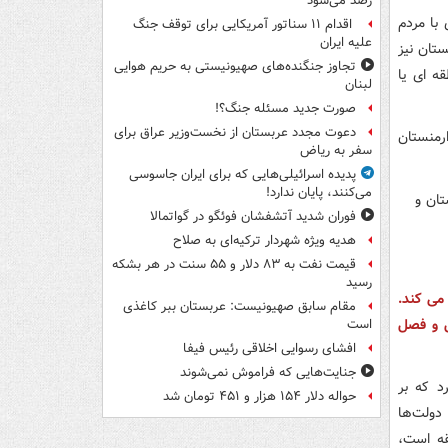
رصد می‌شود
با مردم
اقدام ۱۱ سناتور آمریکایی برای توقف جنگ
علیه ایران
تان نیز
تجاوز جنگنده‌های صهیونیستی به حریم هوایی
قه ای یا
لبنان
صورت جدید مسئله جنگ؟!
دعوت مجدد عربستان از نخست‌وزیر عراق برای
رمنستان
سفر به ریاض
پدیده اسرائیلی‌هایی که برای ایران جاسوسی
می‌کنند، پایان ندارد!
فوران شدید آتشفشان فوئگو در گواتمالا
هدیه ویژه شهردار ترکیه‌ای به صلاح
قیمت نفت به ۸۳ دلار و ۵۵ سنت در هر بشکه
رسید
می کند.
مقام سابق صهیونیست: عربستان ببر کاغذی
ل و فصل
است
افشای رسوایی اخلاقی رئیس فیفا
جنایت‌هایی که فراموش نمی‌شوند
د که بر
حواله دلار ۱۵۴ هزار و ۴۵۱ تومان شد
دولت‌ها
قه است،