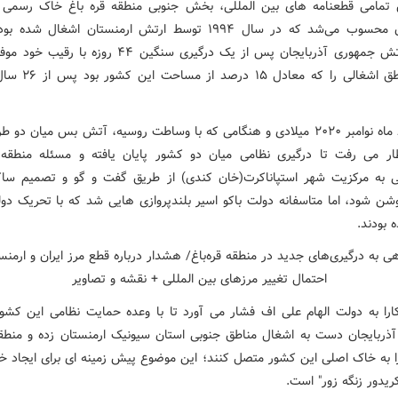
تمامی قطعنامه های بین المللی، بخش جنوبی منطقه قره باغ خاک رسمی
آذربایجان محسوب می‌شد که در سال ۱۹۹۴ توسط ارتش ارمنستان اشغال ش
ترتیب ارتش جمهوری آذربایجان پس از یک درگیری سنگین ۴۴ روزه ب
کلیه مناطق اشغالی را که معا
در اواسط ماه نوامبر ۲۰۲۰ میلادی و هنگامی که با وساطت روسیه، آتش بس میان دو 
ار می رفت تا درگیری نظامی میان دو کشور پایان یافته و مسئله منطقه 
 به مرکزیت شهر استپاناکرت(خان کندی) از طریق گفت و گو و تصمیم ساک
شن شود، اما متاسفانه دولت باکو اسیر بلندپروازی هایی شد که با تحریک دول
 بودند.
کارا به دولت الهام علی اف فشار می آورد تا با وعده حمایت نظامی این کشو
ذربایجان دست به اشغال مناطق جنوبی استان سیونیک ارمنستان زده و منطق
ا به خاک اصلی این کشور متصل کنند؛ این موضوع پیش زمینه ای برای ایجاد خ
ریدور زنگه زور" است.