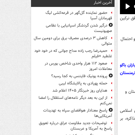
آخرین اخبار
Pla
حضور نماینده گل‌گهر در قرعه‌کشی لیگ
ق نرکین
قهرمانان آسیا
درگیر شدن گردشگر اسپانیایی با نظامی
صهیونیست
کاهش ۳ درصدی مصرف برق برای دومین سال
متوالی
حمیدرضا رجب زاده مداح جوانی که در خود خود
غلطید +فیلم
صعود ۱۱۲ هزار واحدی شاخص بورس در
ربازان باکو
معاملات امروز
ارمنستان
پرونده یونیک فایننس به کجا رسید؟
حمله پهپادی به پالایشگاه لیبی
هدایای روز خبرنگار ۱۴۰۵ اعلام شد
از این به بعد دیگر نامه‌های استقلال را امضا
نمی‌کنم
مهوری اسلامی
پاسخ معنادار هوافضای سپاه به تهدیدات
آمریکایی‌ها
کره، بر
توضیحات جدید مقاومت عراق درباره تعویق
پاسخ به آمریکا و عربستان