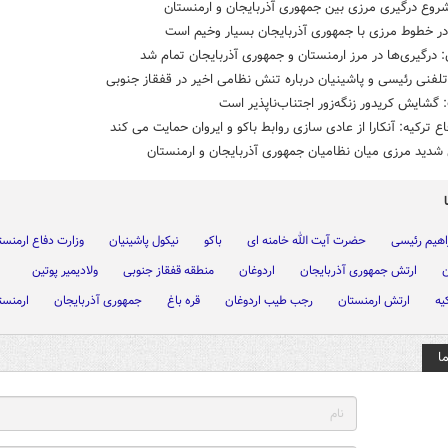
روع درگیری مرزی بین جمهوری آذربایجان و ارمنستان
در خطوط مرزی با جمهوری آذربایجان بسیار وخیم است
: درگیری‌ها در مرز ارمنستان و جمهوری آذربایجان تمام شد
فنی رئیسی و پاشینیان درباره تنش نظامی اخیر در قفقاز جنوبی
 گشایش کریدور زنگه‌زور اجتناب‌ناپذیر است
اع ترکیه: آنکارا از عادی سازی روابط باکو و ایروان حمایت می کند
شدید مرزی میان نظامیان جمهوری آذربایجان و ارمنستان
اهیم رئیسی
حضرت آیت الله خامنه ای
باکو
نیکول پاشینیان
وزارت دفاع ارمنست
ن
ارتش جمهوری آذربایجان
اردوغان
منطقه قفقاز جنوبی
ولادیمیر پوتین
یه
ارتش ارمنستان
رجب طیب اردوغان
قره باغ
جمهوری آذربایجان
ارمنست
ا