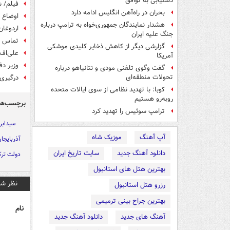
دستیابی به توافق
فیلم/ ش
بحران در راه‌آهن انگلیس ادامه دارد
اوضاع 
هشدار نمایندگان جمهوری‌خواه به ترامپ درباره
اردوغان
جنگ علیه ایران
تماس تل
گزارشی دیگر از کاهش ذخایر کلیدی موشکی
علی‌اف:
آمریکا
وزیر دف
گفت وگوی تلفنی مودی و نتانیاهو درباره
تحولات منطقه‌ای
درگیری 
کوبا: با تهدید نظامی از سوی ایالات متحده
روبه‌رو هستیم
برچسب‌ها
ترامپ سوئیس را تهدید کرد
سیدابر
آپ آهنگ
موزیک شاه
آذربایجا
دانلود آهنگ جدید
سایت تاریخ ایران
دولت ترک
بهترین هتل های استانبول
نظر شم
رزرو هتل استانبول
بهترین جراح بینی ترمیمی
نام
آهنگ های جدید
دانلود آهنگ جدید