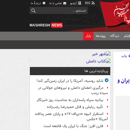
RSS
آرشیو
تماس با ما
دربارهٔ ما
MASHREGH
NEWS
یلم
دیدگاه
پیوندها
بازار
چاپ
پربازدیدترین ها
ران و
شاید روسیه، آمریکا را در ایران زمین‌گیر کند!
درگیری اعضای داعش و نیروهای جولانی در
سیده زینب
بیانیه سپاه پاسداران به مناسبت روز خبرنگار
تأیید ربایش و قتل حمیدرضا رجب‌زاده
استقرار انبوه «دی‌اف‑۱۷» و پایان عصر پدافند
آمریکا +عکس
فارن افرز: جنگ با ایران یک فاجعه است