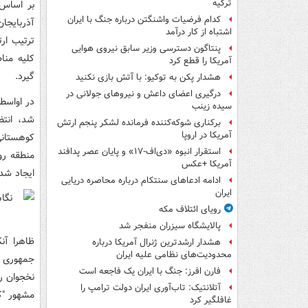
ترکیه
بر اساس 
کدام فرضیات واشنگتن درباره جنگ با ایران
اشتباه از کار درآمد
پنتاگون دسترسی وزیر سابق نیروی هوایی
آمریکا را قطع کرد
گیرد.
هشدار پکن به توکیو: با آتش بازی نکنید
درگیری اعضای داعش و نیروهای جولانی در
سیده زینب
شد، انتظ
برکناری شوکه‌کننده فرمانده لشکر پنجم ارتش
آمریکا در اروپا
کوهستانی
استقرار انبوه «دی‌اف‑۱۷» و پایان عصر پدافند
منطقه رو
آمریکا +عکس
ایجاد شده
ادامه ادعاهای سنتکام درباره محاصره دریایی
ایران
رویای ائتلاف مکه
پالایشگاه سیزران منفجر شد
ظاهرا آن
هشدار ارشدترین ژنرال آمریکا درباره
محدودیت‌های نظامی علیه ایران
جمهوری آ
فارن افرز: جنگ با ایران یک فاجعه است
نخجوان ر
آتلانتیک: تاب‌آوری ایران دولت ترامپ را
مشهور "ک
غافلگیر کرد