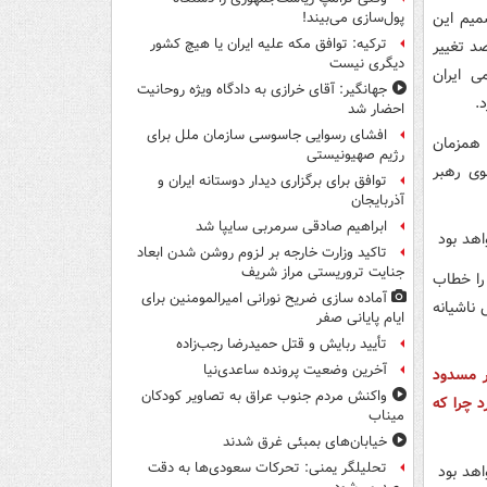
میم این
پول‌سازی می‌بیند!
ترکیه: توافق مکه علیه ایران یا هیچ کشور
صد تغییر
دیگری نیست
ی ایران
جهانگیر: آقای خرازی به دادگاه ویژه روحانیت
.
احضار شد
افشای رسوایی جاسوسی سازمان ملل برای
 همزمان
رژیم صهیونیستی
وی رهبر
توافق برای برگزاری دیدار دوستانه ایران و
آذربایجان
ابراهیم صادقی سرمربی سایپا شد
تاکید وزارت خارجه بر لزوم روشن شدن ابعاد
جنایت تروریستی مراز شریف
را خطاب
آماده سازی ضریح نورانی امیرالمومنین برای
ناشیانه
ایام پایانی صفر
تأیید ربایش و قتل حمیدرضا رجب‌زاده
آخرین وضعیت پرونده ساعدی‌نیا
بر مسدود
واکنش مردم جنوب عراق به تصاویر کودکان
 چرا که
میناب
خیابان‌های بمبئی غرق شدند
تحلیلگر یمنی: تحرکات سعودی‌ها به دقت