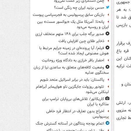
چمن دستگردی زیر کشت نمی‌رود
 جمهوری
حدس بزنید ایران چه رنگی است؟
ده بود؛ به هر
بازیکن سابق پرسپولیس به فجرسپاسی پیوست
ا رقیب خود موفق شد تا
پانه‌تا: آمریکا مثل یک «بوکسور مست» بین
دل ۱۵ درصد از مساحت این کشور بود پس از ۲۶ سال بازپس
ایران و روسیه می‌دود
صدور برگه جلب برای ۱۴۸ متهم متخلف ارزی
ذخایر طلای چین افزایش یافت
طرف برقرار
فیلم/ آیا پرونده‌ای در زمینه جرایم مرتبط با
قره باغ
هوش مصنوعی ایجاد شده است؟
نان این
احضار باقر خرازی به دادگاه ویژه روحانیت
ت ترکیه
وضعیت کافه‌های متعلق به ساعدی نیا از زبان
سخنگوی عدلیه
پاکستان: باید در برابر اسرائیل متحد شویم
تئودور روزولت جایگزین ناو هواپیمابر آبراهام
لینکلن می‌شود
کاریکاتور/ تلاش‌های بی‌پایان ترامپ برای
ر، ارتش
مذاکره با ایران
ه منزوی
اخراج بدون تعارف در انتظار فرد خاطی
پرسپولیس
ط تجاری
اتمام بودجه پنتاگون در آستانه گسترش جنگ
وقتی ترامپ ریاست‌جمهوری را دستگاه