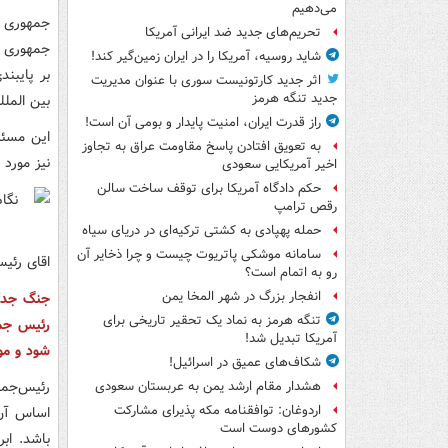
می‌دهیم
جمهوری ا
تحریم‌های جدید ضد ایرانی آمریکا
جمهوری آ
شاید روسیه، آمریکا را در ایران زمین‌گیر کند!
بر پایبند
اثر جدید کارتونیست سوری با عنوان مدیریت
جدید تنگه هرمز
بین المل
راز قدرت ایران، امنیت پایدار و بومی آن است!
این مسئل
به تعویق افتادن پاسخ مقاومت عراق به تجاوز
نیز مورد 
اخیر آمریکایی سعودی
حکم دادگاه آمریکا برای توقف ساخت سالن
رقص ترامپ
حمله پهپادی به کشتی ترکیه‌ای در دریای سیاه
سامانه موشکی پاتریوت چیست و چرا ذخایر آن
اقای رئی
رو به اتمام است؟
انفجار بزرگ در شهر المخا یمن
جنگ جدید
تنگه هرمز به نماد یک تحقیر تاریخی برای
رئیس جمه
آمریکا تبدیل شد!
شود و مو
شکاف‌های عمیق در اسرائیل!
رئیس‌جمه
هشدار مقام ارشد یمن به عربستان سعودی
اردوغان: توافقنامه مکه پذیرای مشارکت
اساس آن 
کشورهای دوست است
باشد. اب