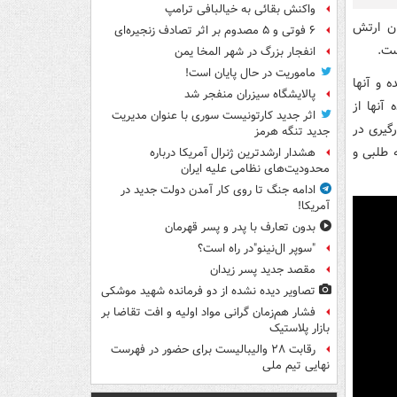
واکنش بقائی به خیالبافی ترامپ
ن ارتش
۶ فوتی و ۵ مصدوم بر اثر تصادف زنجیره‌ای
ست.
انفجار بزرگ در شهر المخا یمن
ماموریت در حال پایان است!
 و آنها
پالایشگاه سیزران منفجر شد
آنها از
اثر جدید کارتونیست سوری با عنوان مدیریت
گیری در
جدید تنگه هرمز
 طلبی و
هشدار ارشدترین ژنرال آمریکا درباره
محدودیت‌های نظامی علیه ایران
ادامه جنگ تا روی کار آمدن دولت جدید در
آمریکا!
بدون تعارف با پدر و پسر قهرمان
"سوپر ال‌نینو"در راه است؟
مقصد جدید پسر زیدان
تصاویر دیده‌ نشده از دو فرمانده شهید موشکی
فشار هم‌زمان گرانی مواد اولیه و افت تقاضا بر
بازار پلاستیک
رقابت ۲۸ والیبالیست برای حضور در فهرست
نهایی تیم ملی