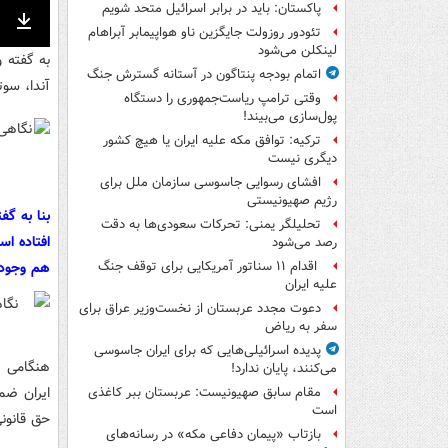
پاکستان: باید در برابر اسرائیل متحد شویم
تئودور روزولت جایگزین ناو هواپیمابر آبراهام
nter
Download
لینکلن می‌شود
به گفته 
ullscreen
اتمام بودجه پنتاگون در آستانه گسترش جنگ
آندا، سو
وقتی ترامپ ریاست‌جمهوری را دستگاه
پول‌سازی می‌بیند!
ترکیه: توافق مکه علیه ایران یا هیچ کشور
دیگری نیست
افشای رسوایی جاسوسی سازمان ملل برای
رژیم صهیونیستی
تحلیلگر یمنی: تحرکات سعودی‌ها به دقت
افتاده اس
رصد می‌شود
هم وجود 
اقدام ۱۱ سناتور آمریکایی برای توقف جنگ
علیه ایران
دعوت مجدد عربستان از نخست‌وزیر عراق برای
سفر به ریاض
پدیده اسرائیلی‌هایی که برای ایران جاسوسی
می‌کنند، پایان ندارد!
ایران ضم
مقام سابق صهیونیست: عربستان ببر کاغذی
است
حق قانون
بازتاب «پیمان دفاعی مکه» در رسانه‌های