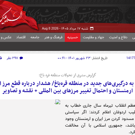
شنبه ۱۷ مرداد ۱۴۰۵ -
Aug 8 2026
ی
دفاع و امنیت
جهاد و مقاومت
حسینیه
فرهنگ و هنر
جامعه
اقتصاد
عکس و ف
1417
تاریخ انتشار:
۲۳ شهریور ۱۴۰۱ - ۰۰:۴۱
۲۹۷ نظر
گزارش مشرق از تحولات منطقه قره باغ؛
به درگیری‌های جدید در منطقه قره‌باغ/ هشدار درباره قطع مرز ای
ارمنستان و احتمال تغییر مرزهای بین المللی + نقشه و تصاویر
ظم انقلاب تیرماه سال جاری خطاب به
ب اردوغان اعلام کردند: اگر سیاستی
 مسدود کردن مرز ایران و ارمنستان وجود
باشد، جمهوری اسلامی با آن مخالفت
رد.