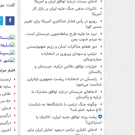
ادعای بسنت درباره توافق ایران و آمریکا
گفت: موض
تاثیرات منفی جنگ علیه ایران بر بازار کار
آمریکا
روبیو در رأس فشار حداکثری آمریکا برای تغییر
مسیر کوبا
نبرد ما علیه طرح سلطه‌جویی عربستان است،
نه مردم جنوب یمن
دور هفتم مذاکرات لبنان و رژیم صهیونیستی
ترامپ و سودای پیروزی در انتخابات
میان‌دوره‌ای
جزئیات توافق دفاعی ترکیه، عربستان و
اخبار مرتب
پاکستان
زلنسکی در انتخابات ریاست جمهوری اوکراین
ارمنستا
شکست می‌خورد
سایه ها 
ادعاهای عربستان درباره توافق مشترک با
تلاش رو
ترکیه و پاکستان
۵۰ سرباز جمهوی آذربایجان در جریان تنش اخیر مرزی کشته شدند
چگونه جنگ ترامپ با دانشگاه‌ها به شکست
ادعای ع
کاخ سفید ختم شد؟
درگیری
پشت پرده توافق جدید ایران؛ تاکتیک یا
استراتژی؟
درگیری 
ادعای تکراری ترامپ درمورد تمایل ایران برای
آخرین ت