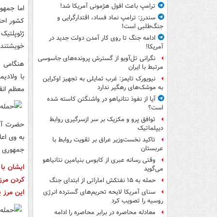
ترامپ باعث افول هژمونی آمریکا شد!
اما جمهو
سندرز: ترامپ نماد فساد، اقتدارگرایی و
کشور احتر
جنگ‌طلبی است!
ژئوپلتیک
ادامه جنگ تا روی کار آمدن دولت جدید در
خویشتندا
آمریکا!
نگرانی تل‌آویو از گسترش پرونده‌های جاسوسی
هنگامی ک
مرتبط با ایران
با ولادی
نیویورک تایمز: غرب تمایلی به تجهیز اوکراین
به موشک‌های رهگیر ندارد
معظم انق
آیا از نفوذ نتانیاهو در واشنگتن کاسته شده
است؟
توافق پرو و مکزیک بر سر ازسرگیری روابط
حضرت آیت
دیپلماتیک
به وی اع
تاکید نخست‌وزیر عراق بر تقویت روابط با
عربستان
جمهوری آذ
وقتی رسانه عبری از کابوس بنیامین نتانیاهو
ایشان با 
می‌گوید
کردن مرز
حمله به ۱۵ نفتکش‌ اماراتی از ابتدای جنگ
این مرز ی
سنای آمریکا لایحه تحریم‌های گسترده انرژی
روسیه را تصویب کرد
معادله محاصره در برابر محاصره را ادامه