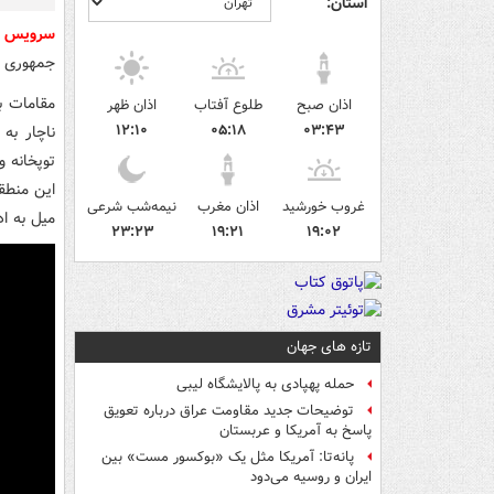
استان:
سرویس ج
جمهوری آ
مقامات ب
اذان صبح
طلوع آفتاب
اذان ظهر
۱۲:۱۰
۰۵:۱۸
۰۳:۴۳
ناچار به
توپخانه 
این منطق
غروب خورشید
اذان مغرب
نیمه‌شب شرعی
میل به ا
۲۳:۲۳
۱۹:۲۱
۱۹:۰۲
تازه های جهان
حمله پهپادی به پالایشگاه لیبی
توضیحات جدید مقاومت عراق درباره تعویق
پاسخ به آمریکا و عربستان
پانه‌تا: آمریکا مثل یک «بوکسور مست» بین
ایران و روسیه می‌دود