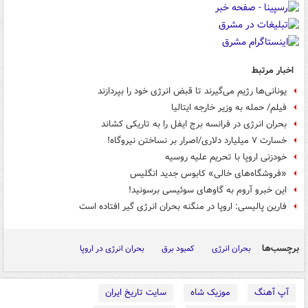
اخبار مرتبط
یونانی‌ها رژیم می‌گیرند تا قبض انرژی خود را بپردازند
فیلم/ حمله به وزیر خارجه ایتالیا
بحران انرژی در فرانسه برج ایفل را به تاریکی کشاند
خسارت ۷ میلیارد دلاری/اصرار بر نساختن نیروگاه!
خودزنی اروپا با تحریم علیه روسیه
«فروشگاه‌های خالی» کابوس جدید انگلیس
این خبرو آروم به گاوهای سوئیسی برسونید!
فارین پالیسی: اروپا در منگنه بحران انرژی گیر افتاده است
برچسب‌ها
بحران انرژی
کمبود برق
بحران انرژی در اروپا
آپ آهنگ
موزیک شاه
سایت تاریخ ایران