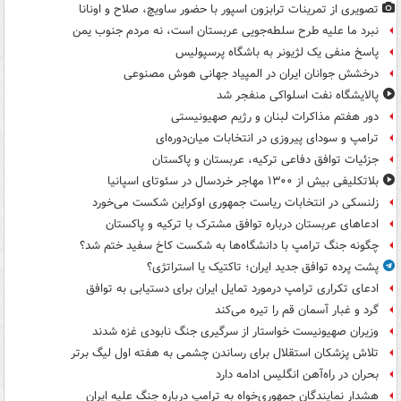
تصویری از تمرینات ترابزون اسپور با حضور ساویچ، صلاح و اونانا
نبرد ما علیه طرح سلطه‌جویی عربستان است، نه مردم جنوب یمن
پاسخ منفی یک لژیونر به باشگاه پرسپولیس
درخشش جوانان ایران در المپیاد جهانی هوش مصنوعی
پالایشگاه نفت اسلواکی منفجر شد
دور هفتم مذاکرات لبنان و رژیم صهیونیستی
ترامپ و سودای پیروزی در انتخابات میان‌دوره‌ای
جزئیات توافق دفاعی ترکیه، عربستان و پاکستان
بلاتکلیفی بیش از ۱۳۰۰ مهاجر خردسال در سئوتای اسپانیا
زلنسکی در انتخابات ریاست جمهوری اوکراین شکست می‌خورد
ادعاهای عربستان درباره توافق مشترک با ترکیه و پاکستان
چگونه جنگ ترامپ با دانشگاه‌ها به شکست کاخ سفید ختم شد؟
پشت پرده توافق جدید ایران؛ تاکتیک یا استراتژی؟
ادعای تکراری ترامپ درمورد تمایل ایران برای دستیابی به توافق
گرد و غبار آسمان قم را تیره می‌کند
وزیران صهیونیست خواستار از سرگیری جنگ نابودی غزه شدند
تلاش پزشکان استقلال برای رساندن چشمی به هفته اول لیگ برتر
بحران در راه‌آهن انگلیس ادامه دارد
هشدار نمایندگان جمهوری‌خواه به ترامپ درباره جنگ علیه ایران