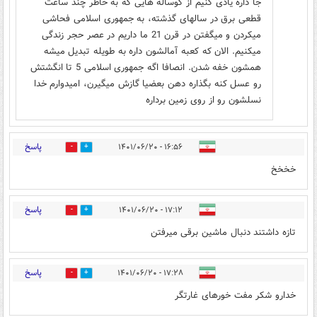
جا داره یادی کنیم از گوساله هایی که به خاطر چند ساعت
قطعی برق در سالهای گذشته، به جمهوری اسلامی فحاشی
میکردن و میگفتن در قرن 21 ما داریم در عصر حجر زندگی
میکنیم. الان که کعبه آمالشون داره به طویله تبدیل میشه
همشون خفه شدن. انصافا اگه جمهوری اسلامی 5 تا انگشتش
رو عسل کنه بگذاره دهن بعضیا گازش میگیرن، امیدوارم خدا
نسلشون رو از روی زمین برداره
پاسخ
۱۶:۵۶ - ۱۴۰۱/۰۶/۲۰
0
4
خخخخ
پاسخ
۱۷:۱۲ - ۱۴۰۱/۰۶/۲۰
1
9
تازه داشتند دنبال ماشین برقی میرفتن
پاسخ
۱۷:۲۸ - ۱۴۰۱/۰۶/۲۰
1
6
خدارو شکر مفت خورهای غارتگر