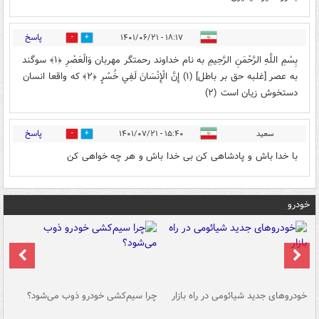
پاسخ
۱۸:۱۷ - ۱۴۰۱/۰۶/۲۱
0
1
بِسْمِ اللَّهِ الرَّحْمَنِ الرَّحِيمِ به نام خداوند رحمتگر مهربان وَالْعَصْرِ ﴿۱﴾ سوگند
به عصر [غلبه حق بر باطل] (۱) إِنَّ الْإِنْسَانَ لَفِي خُسْرٍ ﴿۲﴾ كه واقعا انسان
دستخوش زيان است (۲)
پاسخ
سعید
۱۵:۴۰ - ۱۴۰۱/۰۷/۲۱
0
0
با خدا باش و پادشاهی کن بی خدا باش و هر چه خواهی کن
خودرو
خودروهای جدید شیائومی در راه بازار
چرا سیم‌کشی خودرو ذوب می‌شود؟
شو