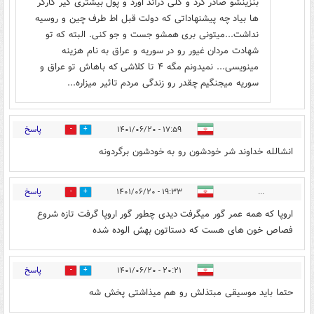
بنزینشو صادر کرد و کلی درآند اورد و پول بیشتری گیر کارگر
ها بیاد چه پیشنهاداتی که دولت قبل اط طرف چین و روسیه
نداشت...میتونی بری همشو جست و جو کنی. البته که تو
شهادت مردان غیور رو در سوریه و عراق به نام هزینه
مینویسی... نمیدونم مگه ۴ تا کلاشی که باهاش تو عراق و
سوریه میجنگیم چقدر رو زندگی مردم تاثیر میزاره...
پاسخ
۱۷:۵۹ - ۱۴۰۱/۰۶/۲۰
1
7
انشالله خداوند شر خودشون رو به خودشون برگردونه
پاسخ
۱۹:۳۳ - ۱۴۰۱/۰۶/۲۰
...
0
5
اروپا که همه عمر گور میگرفت دیدی چطور گور اروپا گرفت تازه شروع
فصاص خون های هست که دستاتون بهش الوده شده
پاسخ
۲۰:۲۱ - ۱۴۰۱/۰۶/۲۰
0
0
حتما باید موسیقی مبتذلش رو هم میذاشتی پخش شه