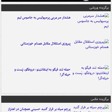
برگزیده ورزشی
هشدار سرمربی پرسپولیس به جاسوس تیم
پیروزی استقلال مقابل همنام خوزستانی
حمله تند فیگو به اینفانتینو: دروغگو، پَست‌ و
حیله‌گر!
برگزیده عکس
پرچم سیاه بر فراز گنبد حسینی همچنان در اهتزاز