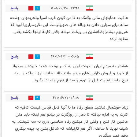
پاسخ
۲۲:۴۱ - ۱۴۰۱/۰۶/۲۰
0
4
عاقبت حمایتهای مالی وکمک به ناامن کردن غرب اسیا وتحریمهای چندده
ساله برای سواری دادن به زباله های صهیونیست این بلاروسراروپا اورد که
هرروزم بیشتراوضاعشون بی ریخت میشه وقتی کاربه اینجا بکشه یعنی
سقوط ازاده
پاسخ
۰۶:۰۵ - ۱۴۰۱/۰۶/۲۱
0
0
هشدار به مردم ایران : دولت ایران به کسر بودجه شدید خورده و میخواد
از خرید و فروش دارایی های مردم مانند طلا - خانه - ارز - ملک و... به
نرخ مابه التفاوت قبل از تورم و بعد از تورم مالیات بگیره.
پاسخ
۰۸:۱۸ - ۱۴۰۱/۰۶/۲۱
2
0
زیاد خوشحال نباشید سطح رفاه ما با آنها قابل قیاس نیست کافیه که
کارت به یه اداره بیافته تا دمار از روزگارت در بیادو هم اینکه باید مثل
ماشین کار کنن و وقتی کار میکنن رفاه مناسبی دارن نه سه شیفت...یه
شیف نهایتا 8 ساعته. اگر هم کارنباشه که شاغل بشن یه بیمه بیکاری
بخور نمیر میگیرن