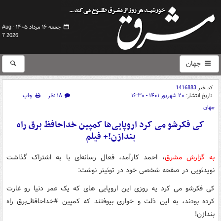
جمعه ۱۶ مرداد ۱۴۰۵ -
Aug
7 2026
جهان
کد خبر
1416883
تاریخ انتشار:
۲۰ شهریور ۱۴۰۱ - ۱۶:۳۰
۱۸ نظر
چاپ
جهان
کی فکرشو می کرد اروپایی‌ها کمپین خداحافظ برق راه
بندازن!+ فیلم
به گزارش مشرق
، احمد کارآمد، فعال رسانه‌ای با به اشتراک گذاشت
نویدئویی در صفحه شخصی خود در توئیتر نوشت:
کی فکرشو می کرد یه روزی این اروپایی های که یک عمر دنیا رو غارت
کرده بودند، به این ذلت و خواری بیوفتند که کمپین #خداحافظ_برق راه
بندازن!