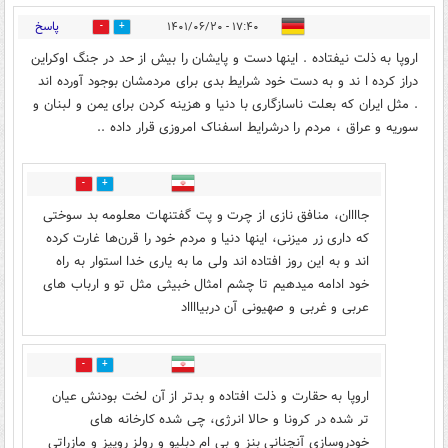
پاسخ
۱۷:۴۰ - ۱۴۰۱/۰۶/۲۰
16
1
اروپا به ذلت نیفتاده . اینها دست و پایشان را بیش از حد در جنگ اوکراین
دراز کرده ا ند و به دست خود شرایط بدی برای مردمشان بوجود آورده اند
. مثل ایران که بعلت ناسازگاری با دنیا و هزینه کردن برای یمن و لبنان و
سوریه و عراق ، مردم را درشرایط اسفناک امروزی قرار داده ..
1
7
جاااان، منافق نازی از چرت و پت گفتنهات معلومه بد سوختی
که داری زر میزنی، اینها دنیا و مردم خود را قرن‌ها غارت کرده
اند و به این روز افتاده اند ولی ما به یاری خدا استوار به راه
خود ادامه میدهیم تا چشم امثال خبیثی مثل تو و ارباب های
عربی و غربی و صهیونی آن دربیااااد
1
3
اروپا به حقارت و ذلت افتاده و بدتر از آن لخت بودنش عیان
تر شده در کرونا و حالا انرژی، چی شده کارخانه های
خودروسازی آنچنانی بنز و بی ام دبلیو و رولز روییز و مازراتی