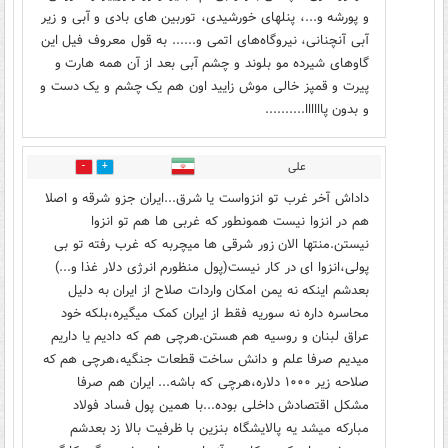
و پورشه و...، پنلهای خورشیدی، توربین های بادی و آبی و زیر
آبی آنچنانی، نیروگاه‌های اتمی و...... به قول معروف فیل این
گاوهای شیرده مو بلوند و چشم آبی بعد از آن همه هارت و
پیرت و قمپز خالی موش زایید اون هم یک چشم و یک دست و
و بدون پاااااا..........
علی
1
2
داداش آخر غرب تو انزواست یا شرق...ایران جزو شرقه و اصلا
هم در انزوا نیست همونطور که غربی ها هم تو انزوا
نیستن.منتها الان زور شرقی ها میچربه که غرب رفته تو بی
پولی،انزوا ای در کار نیست(پول منظورم انرژی دلار غذا و...)
بعدشم اینکه نه یمن امکان واردات صلاح از ایران به دلیل
محاسره داره نه سوریه فقط از ایران کمک میگیره،بلکه خود
عراق لبنان و روسیه هم هستن.هرچی هم که دادیم یا داریم
میدیم صرفا علم و دانش ساخت قطعات جنگیه،هرچی هم که
صلاحه زیر ۱۰۰۰ دلاره،هرچی که باشه... ایران هم صرفا
مشکل اقتصادش داخلی بوده...با همین پول فساد فولاد
مبارکه میشد یه پالایشگاه بنزین با ظرفیت بالا زد بعدشم