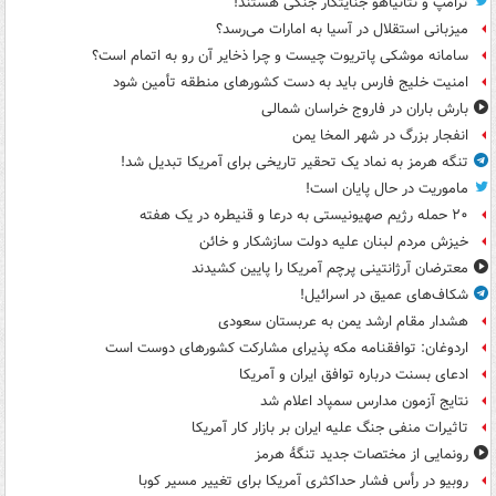
ترامپ و نتانیاهو جنایتکار جنگی هستند!
میزبانی استقلال در آسیا به امارات می‌رسد؟
سامانه موشکی پاتریوت چیست و چرا ذخایر آن رو به اتمام است؟
امنیت خلیج فارس باید به دست کشورهای منطقه تأمین شود
بارش باران در فاروج خراسان شمالی
انفجار بزرگ در شهر المخا یمن
تنگه هرمز به نماد یک تحقیر تاریخی برای آمریکا تبدیل شد!
ماموریت در حال پایان است!
۲۰ حمله رژیم صهیونیستی به درعا و قنیطره در یک هفته
خیزش مردم لبنان علیه دولت سازشکار و خائن
معترضان آرژانتینی پرچم آمریکا را پایین کشیدند
شکاف‌های عمیق در اسرائیل!
هشدار مقام ارشد یمن به عربستان سعودی
اردوغان: توافقنامه مکه پذیرای مشارکت کشورهای دوست است
ادعای بسنت درباره توافق ایران و آمریکا
نتایج آزمون مدارس سمپاد اعلام شد
تاثیرات منفی جنگ علیه ایران بر بازار کار آمریکا
رونمایی از مختصات جدید تنگۀ هرمز
روبیو در رأس فشار حداکثری آمریکا برای تغییر مسیر کوبا