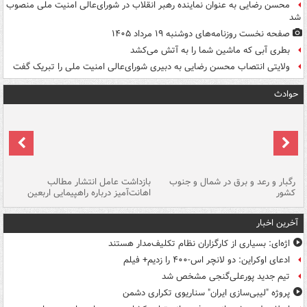
محسن رضایی به عنوان نماینده رهبر انقلاب در شورای‌عالی امنیت ملی منصوب
شد
صفحه نخست روزنامه‌های دوشنبه ۱۹ مرداد ۱۴۰۵
بطری آبی که ماشین شما را به آتش می‌کشد
ولایتی انتصاب محسن رضایی به دبیری شورای‌عالی امنیت ملی را تبریک گفت
حوادث
رگبار و رعد و برق در شمال و جنوب
بازداشت عامل انتشار مطالب
کشور
اهانت‌آمیز درباره راهپیمایی اربعین
گر
آخرین اخبار
اژه‌ای: بسیاری از کارگزاران نظام تکلیف‌مدار هستند
ادعای اوکراین: دو لانچر اس-۴۰۰ را زدیم+ فیلم
تیم جدید پورعلی‌گنجی مشخص شد
پروژه "لیبی‌سازی ایران" سناریوی تکراری دشمن