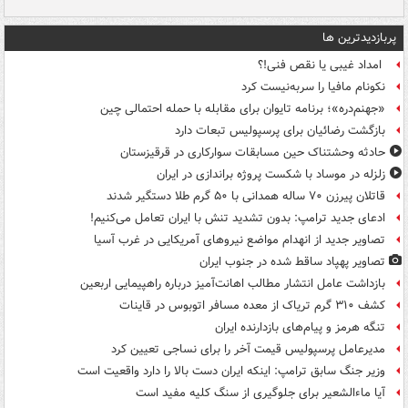
پربازدیدترین ها
امداد غیبی یا نقص فنی!؟
نکونام مافیا را سربه‌نیست کرد
«جهنم‌دره»؛ برنامه تایوان برای مقابله با حمله احتمالی چین
بازگشت رضائیان برای پرسپولیس تبعات دارد
حادثه وحشتناک حین مسابقات سوارکاری در قرقیزستان
زلزله در موساد با شکست پروژه براندازی در ایران
قاتلان پیرزن ۷۰ ساله همدانی با ۵۰ گرم طلا دستگیر شدند
ادعای جدید ترامپ: بدون تشدید تنش با ایران تعامل می‌کنیم!
تصاویر جدید از انهدام مواضع نیروهای آمریکایی در غرب آسیا
تصاویر پهپاد ساقط شده در جنوب ایران
بازداشت عامل انتشار مطالب اهانت‌آمیز درباره راهپیمایی اربعین
کشف ۳۱۰ گرم تریاک از معده مسافر اتوبوس در قاینات
تنگه هرمز و پیام‌های بازدارنده ایران
مدیرعامل پرسپولیس قیمت آخر را برای نساجی تعیین کرد
وزیر جنگ سابق ترامپ: اینکه ایران دست بالا را دارد واقعیت است
آیا ماءالشعیر برای جلوگیری از سنگ کلیه مفید است