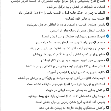
اصلاح طرح پشتیبانی و رفع موانع تولید کشاورزی در جلسه امروز مجلس
انتخابات شوراها در فصل پاییز برگزار می‌شود
اقدامات چین در جنگ علیه ایران، قیمت نفت را ۳۰ دلار کاهش داد
جلسه شورای عالی قوه قضاییه
رئیس عدلیه: رضایت و اعتماد مردم با لفاظی حاصل نمی‌شود
شکایت لیونل مسی از رسانه‌های آرژانتینی
آمریکا متحدی دروغگو، حیله‌گر و بی ارزش است!
دستور اژه‌ای برای تدوین معیارهای جدید عفو زندانیان
مردم در روزهای آینده آثار تشدید نظارت بر بازار را می‌بینند
قطع برق در کمپ کشتی آزادی هنگام تمرین ملی‌پوشان
حضور پر مهر شهید سپهبد موسوی در کنار نوه‌اش
اعلام اسامی ۲۳ بازیکن تیم جوانان برای انتخابی جام ملت‌ها
کنایه بقایی به تقابل ایران با ترامپ و آمریک
توضیحات اتاق بازرگانی درباره کارت‌های بازرگانی و ارزهای برنگشته
استانداری تهران: طرح طرد اتباع غیرمجاز متوقف نشده است
واکنش بقایی به بستن مدرسه ایرانی در کویت
روستاییان دهک‌های ۶ تا ۱۰ از امسال باید حق بیمه بپردازند
پلیس فتا: ادعای فریز شدن رمزارز ایرانیان جعلی است
واکنش سخنگوی وزارت خارجه به پیمان دفاعی مکه