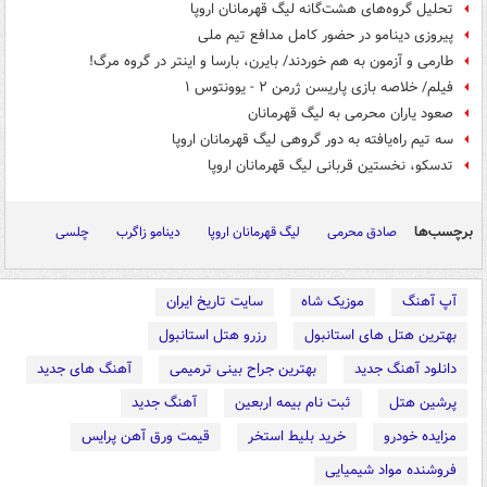
تحلیل گروه‌های هشت‌گانه لیگ قهرمانان اروپا
پیروزی دینامو در حضور کامل مدافع تیم ملی
طارمی و آزمون به هم خوردند/ بایرن، بارسا و اینتر در گروه مرگ!
فیلم/ خلاصه بازی پاریسن ژرمن ۲ - یوونتوس ۱
صعود یاران محرمی به لیگ قهرمانان
سه تیم راه‌یافته به دور گروهی لیگ قهرمانان اروپا
تدسکو، نخستین قربانی لیگ قهرمانان اروپا
برچسب‌ها
صادق محرمی
لیگ قهرمانان اروپا
دینامو زاگرب
چلسی
آپ آهنگ
موزیک شاه
سایت تاریخ ایران
بهترین هتل های استانبول
رزرو هتل استانبول
دانلود آهنگ جدید
بهترین جراح بینی ترمیمی
آهنگ های جدید
پرشین هتل
ثبت نام بیمه اربعین
آهنگ جدید
مزایده خودرو
خرید بلیط استخر
قیمت ورق آهن پرایس
فروشنده مواد شیمیایی