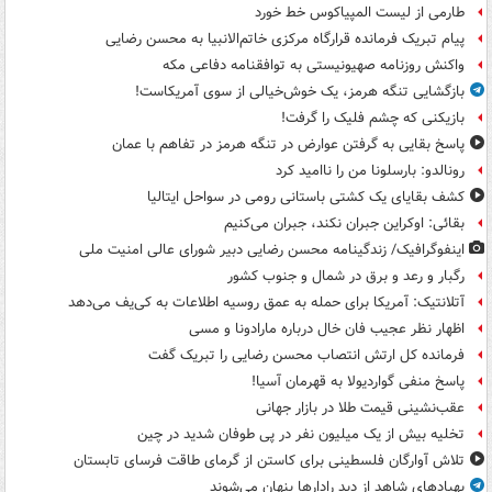
طارمی از لیست المپیاکوس خط خورد
پیام تبریک فرمانده قرارگاه مرکزی خاتم‌الانبیا به محسن رضایی
واکنش روزنامه صهیونیستی به توافقنامه دفاعی مکه
بازگشایی تنگه هرمز، یک خوش‌خیالی از سوی آمریکاست!
بازیکنی که چشم فلیک را گرفت!
پاسخ بقایی به گرفتن عوارض در تنگه هرمز در تفاهم با عمان
رونالدو: بارسلونا من را ناامید کرد
کشف بقایای یک کشتی باستانی رومی در سواحل ایتالیا
بقائی: اوکراین جبران نکند، جبران می‌کنیم
اینفوگرافیک/ زندگینامه محسن رضایی دبیر شورای عالی امنیت‌ ملی
رگبار و رعد و برق در شمال و جنوب کشور
آتلانتیک: آمریکا برای حمله به عمق روسیه اطلاعات به کی‌یف می‌دهد
اظهار نظر عجیب فان خال درباره مارادونا و مسی
فرمانده کل ارتش انتصاب محسن رضایی را تبریک گفت
پاسخ منفی گواردیولا به قهرمان آسیا!
عقب‌نشینی قیمت طلا در بازار جهانی
تخلیه بیش از یک میلیون نفر در پی طوفان شدید در چین
تلاش آوارگان فلسطینی برای کاستن از گرمای طاقت فرسای تابستان
پهپادهای شاهد از دید رادارها پنهان می‌شوند