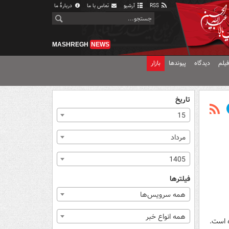
RSS
آرشیو
تماس با ما
دربارهٔ ما
MASHREGH
NEWS
یلم
دیدگاه
پیوندها
بازار
تاریخ
15
مرداد
1405
فیلترها
همه سرویس‌ها
همه انواع خبر
ه است.