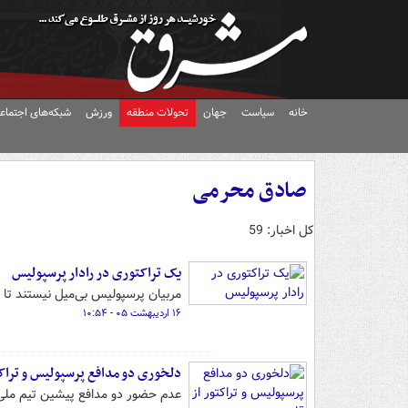
خانه
سیاست
جهان
تحولات منطقه
ورزش
شبکه‌های اجتماع
صادق محرمی
کل اخبار: 59
یک تراکتوری در رادار پرسپولیس
مربیان پرسپولیس بی‌میل نیستند تا ب
۱۶ اردیبهشت ۰۵ - ۱۰:۵۴
دلخوری دو مدافع پرسپولیس و تراکتو
عدم حضور دو مدافع پیشین تیم ملی ف