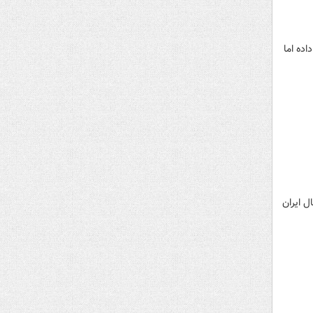
اده اما
ل ایران