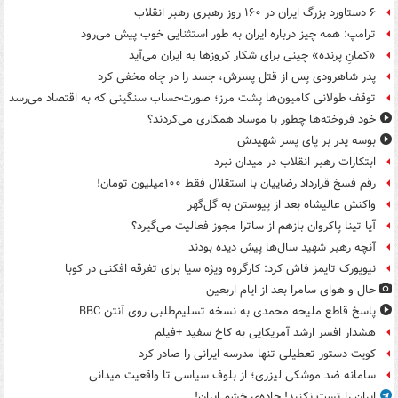
۶ دستاورد بزرگ ایران در ۱۶۰ روز رهبری رهبر انقلاب
ترامپ: همه چیز درباره ایران به طور استثنایی خوب پیش می‌رود
«کمانِ پرنده» چینی برای شکار کروزها به ایران می‌آید
پدر شاهرودی پس از قتل پسرش، جسد را در چاه مخفی کرد
توقف طولانی کامیون‌ها پشت مرز؛ صورت‌حساب سنگینی که به اقتصاد می‌رسد
خود فروخته‌ها چطور با موساد همکاری می‌کردند؟
بوسه‌ پدر بر پای پسر شهیدش
ابتکارات رهبر انقلاب در میدان نبرد
رقم فسخ قرارداد رضاییان با استقلال فقط ۱۰۰میلیون تومان!
واکنش عالیشاه بعد از پیوستن به گل‌گهر
آیا تینا پاکروان بازهم از ساترا مجوز فعالیت می‌گیرد؟
آنچه رهبر شهید سال‌ها پیش دیده بودند
نیویورک تایمز فاش کرد: کارگروه ویژه سیا برای تفرقه افکنی در کوبا
حال و هوای سامرا بعد از ایام اربعین
پاسخ قاطع ملیحه محمدی به نسخه تسلیم‌طلبی روی آنتن BBC
هشدار افسر ارشد آمریکایی به کاخ سفید +فیلم
کویت دستور تعطیلی تنها مدرسه ایرانی را صادر کرد
سامانه ضد موشکی لیزری؛ از بلوف سیاسی تا واقعیت میدانی
ایران را تست نکنید! جاده‌ی خشم ایران!