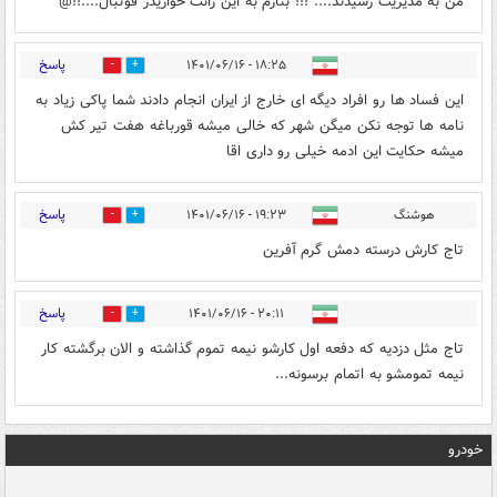
من به مدیریت رسیدند.... !!! بنازم به این رانت خواریدر فوتبال....!!@
پاسخ
۱۸:۲۵ - ۱۴۰۱/۰۶/۱۶
0
0
این فساد ها رو افراد دیگه ای خارج از ایران انجام دادند شما پاکی زیاد به
نامه ها توجه نکن میگن شهر که خالی میشه قورباغه هفت تیر کش
میشه حکایت این ادمه خیلی رو داری اقا
پاسخ
هوشنگ
۱۹:۲۳ - ۱۴۰۱/۰۶/۱۶
0
0
تاج کارش درسته دمش گرم آفرین
پاسخ
۲۰:۱۱ - ۱۴۰۱/۰۶/۱۶
0
0
تاج مثل دزدیه که دفعه اول کارشو نیمه تموم گذاشته و الان برگشته کار
نیمه تمومشو به اتمام برسونه...
خودرو