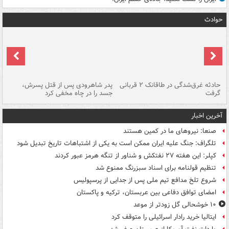
حوادث
شته
حادثه غرق‌شدگی در طاقانک ۲ قربانی
پدر شاهرودی پس از قتل پسرش،
دس
گرفت
جسد را در چاه مخفی کرد
آخرین اخبار
صنعا: نیروهای ما در کمین‌ هستند
تلگراف: جنگ علیه ایران ممکن است به یکی از اشتباهات تاریخ تبدیل شود
کپلر: این هفته ۲۷ نفتکش و شناور از تنگه هرمز عبور کردند
تنظیم قولنامه برای اسناد سبزرنگ ممنوع شد
شروع تلخ مدافع تیم ملی پس از جدایی از پرسپولیس
امضای توافق دفاعی بین عربستان، ترکیه و پاکستان
۱۰ خوشحالی گل زودتر از موعد
ایتالیا خرید رادار اسرائیلی را متوقف کرد