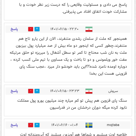
پاسخ می دادی و مسئولیت وقایعی را که درست زیر نظر خودت و با
مشارکت خودت اتفاق افتاد می پذیرفتی.
پاسخ
۲۲:۲۰ - ۱۴۰۱/۰۶/۱۵
1
5
همینجور که ملت از سلمان رشدی متنفرند، الان از این یارو تاج هم
متنفرند،چطور کسی که اینجور دو ماه بیش از صد میلیارد پول بیزبون
ملت به نان شب محتاج تا کمر تو سطل آشغال را میریزه تو حلق مرتیکه
مفت خور ویلمونس و دو تا باخت و یک مساوی با تیم ملی کسب کرده ،
دوباره اومده نامزد شده؟؟این باید خودشو دار میزد ،عجب سنگ پای
قزوینی هست این بخدا
پاسخ
سروش
۲۳:۲۳ - ۱۴۰۱/۰۶/۱۵
0
2
سنگ پای قزوین هم پیش تو کم میاره چند میلیون یورو پول مملکت
نابود کرده میگه دوران درخشان من در فدراسیون
پاسخ
۰۱:۰۴ - ۱۴۰۱/۰۶/۱۶
mojtaba
0
2
خلاصه اوت میشیم و شماها هم آویزون میشید که آبرومندانه اوت