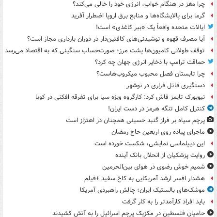
چرا مغز در هنگام خواب، انرژی خود را خالی می‌کند؟
گرما برای پالایشگاه‌ها و منابع برق اروپا اضطرار آفرید
ایالات متحده واقعاً یک «ببر کاغذی» است!
آیا مصرف قهوه و نوشیدنی‌های کافئین‌دار در دوران بارداری مجاز است؟
توقف طولانی کامیون‌ها پشت مرز؛ صورت‌حساب سنگینی که به اقتصاد می‌رسد
حماقت ترامپ با ذخایر انرژی جهان چه کرد؟
چرا تابستان فصل محبوب میکروب‌هاست؟
دستگیری قاتل فراری در نوشهر
نیویورک تایمز فاش کرد: کارگروه ویژه سیا برای تفرقه افکنی در کوبا
کنترل کامل تنگه هرمز در دست ایران!
پرچم سیاه بر فراز گنبد حسینی همچنان در اهتزاز است
ماجرای پیاده روی اربعین حاج رمضان
این دیپلماسی نمایشی، شکست خورده است
روایت پزشکیان از انحلال بانک آینده
شمیم خوش رضوی در هوای بین‌الحرمین
هشدار افسر ارشد آمریکایی به کاخ سفید +فیلم
موشک‌های بالستیک ایران؛ چالش راهبردی آمریکا
باید افراد کارآمدتر را به کار گرفت
حامیان فلسطین در مکزیک پرچم اسرائیل را به آتش کشیدند