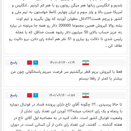
شدیم.و انگلیسی زبانها هم میگن روتون رو با هم کم کردیم ..انگلیس و
امریکا میرن بالا و ولز سوم و ایران چهارم..کاملا حواستون به تیم ملی و
کشور و پرچم هست؟؟؟دلال مطوئن آوردید که پول بگیرید و تیم اوت
بشه..والا کیروش همین مجموعا 200000 دلار رو همه جا میتونه در بیاره
,نه عزیز حساب بالای 50 میلیون دلار رشوه هست حداقل که با عجله
رئیس شدی تا دلالت رو بیاری و 51 نفر هم آماده رای دادن..برو دائیت رو
علاف کن ..
پاسخ
۰۱:۱۹ - ۱۴۰۱/۰۶/۱۶
0
1
فعلا با کیروش بریم قطر برگشتیم سر فرصت میریم پاسخگوئی چون من
بیشتر یا کمتر از رفقا نیستم
پاسخ
۰۱:۵۷ - ۱۴۰۱/۰۶/۱۶
0
3
تا حالا پرسیدی...؟!! چگونه آقای تاج دارای پرونده فساد در فوتبال دوباره
با پنجاه و یک رای انتخاب میشه؟!!! آوردن این تعداد رای، نشان از
وضعیت فوتبال کشور است. دقت کنید‌ در به مصاحبه اول آقای تاج در
هفته گذشته ... گفتند، این تعداد رای دادن از آن کسانی است، در دوران