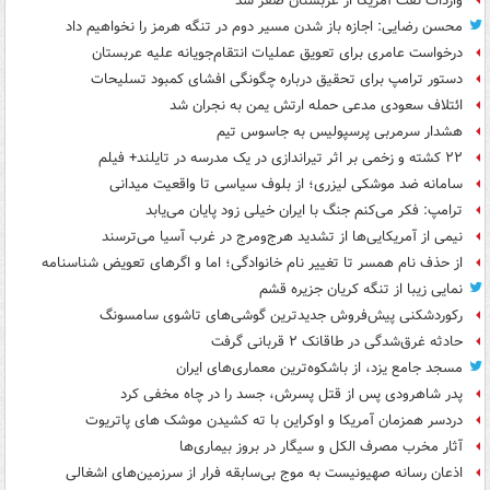
واردات نفت آمریکا از عربستان صفر شد
محسن رضایی: اجازه باز شدن مسیر دوم در تنگه هرمز را نخواهیم داد
درخواست عامری برای تعویق عملیات انتقام‌جویانه علیه عربستان
دستور ترامپ برای تحقیق درباره چگونگی افشای کمبود تسلیحات
ائتلاف سعودی مدعی حمله ارتش یمن به نجران شد
هشدار سرمربی پرسپولیس به جاسوس تیم
۲۲ کشته و زخمی بر اثر تیراندازی در یک مدرسه در تایلند+ فیلم
سامانه ضد موشکی لیزری؛ از بلوف سیاسی تا واقعیت میدانی
ترامپ: فکر می‌کنم جنگ با ایران خیلی زود پایان می‌یابد
نیمی از آمریکایی‌ها از تشدید هرج‌ومرج در غرب آسیا می‌ترسند
از حذف نام همسر تا تغییر نام خانوادگی؛ اما و اگرهای تعویض شناسنامه
نمایی زیبا از تنگه کریان جزیره قشم
رکوردشکنی پیش‌فروش جدیدترین گوشی‌های تاشوی سامسونگ
حادثه غرق‌شدگی در طاقانک ۲ قربانی گرفت
مسجد جامع یزد، از باشکوه‌ترین معماری‌های ایران
پدر شاهرودی پس از قتل پسرش، جسد را در چاه مخفی کرد
دردسر همزمان آمریکا و اوکراین با ته کشیدن موشک های پاتریوت
آثار مخرب مصرف الکل و سیگار در بروز بیماری‌ها
اذعان رسانه صهیونیست به موج بی‌سابقه فرار از سرزمین‌های اشغالی