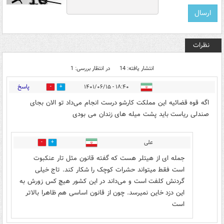
نظرات
انتشار یافته: 14
در انتظار بررسی: 1
پاسخ
۱۸:۴۰ - ۱۴۰۱/۰۶/۱۵
1
12
اگه قوه‌ قضائیه این مملکت کارشو درست انجام می‌داد تو الان بجای
صندلی ریاست باید پشت میله های زندان می بودی
علی
0
5
جمله ای از هیتلر هست که گفته قانون مثل تار عنکبوت
است فقط میتواند حشرات کوچک را شکار کند. تاج خیلی
گردنش کلفت است و می‌داند در این کشور هیچ کس زورش به
این دزد خاین نمیرسد. چون از قانون اساسی هم ظاهرا بالاتر
است