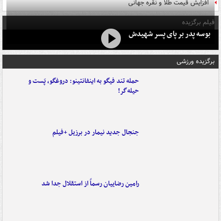
افزایش قیمت طلا و نقره جهانی
فیلم برگزیده
بوسه‌ پدر بر پای پسر شهیدش
برگزیده ورزشی
حمله تند فیگو به اینفانتینو: دروغگو، پَست‌ و
حیله‌گر!
جنجال جدید نیمار در برزیل +فیلم
رامین رضاییان رسماً از استقلال جدا شد