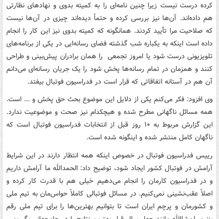
کرده درست نیست زیرا چنین نامه‌ای را به کمیته بدوی و نهادهای نظارتی
هم داده‌اند. آن‌ها نیز بررسی کرده و حتماً دیده‌اند چیزی در آن‌ها نیست
که صلاحیت مرا تأیید کردند. همانگونه که کمیته بدوی نیز این کار را انجام
داده است اینکه به یکباره شب گذشته فضای رسانه‌ایی در یکی از برنامه‌های
تلویزیونی درست شود یا امروز تجمعی را همان برادران پیش‌بینی و طراحی
کنند و همزمان در تمام رسانه‌ها پخش شود را یک جریان رسانه‌ای می‌دانم
آن هم در آستانه اتفاقاتی که قرار است در فدراسیون فوتبال بیفتد.
وی افزود: فکر می‌کنم یکی از دلایل این موضوع بحث حق پخش و ... است.
همه مسائل ناگهانی مطرح شده و هیچکدام نیز صحت و موضوعیت ندارد.
این گزارش مربوط به ۱۰ روز قبل از انتخابات فدراسیون فوتبال است که
ناگهان کامل منتشر شده و اینگونه شده است.
رییس فدراسیون فوتبال در خصوص اینکه همه انتظار دارند در این شرایط
آرامش در فوتبال کشور ایجاد شود، توضیح داد: الحمدالله ما آرامش داریم
و در فدراسیون کارمان را انجام می‌دهیم خیلی هم با قدرت کار کرده و
اصلاً عقب‌نشینی نمی‌کنیم. در مسائل فوتبالی کاملاً حواس‌مان به تیم ملی
و کشورمان و پرچم ایران است تا بتوانیم بهترین‌ها را برای تیم ملی رقم
بزنیم. ان‌شاالله مانند چهار سال قبل بهترین نتایج را در جام‌جهانی بگیریم.