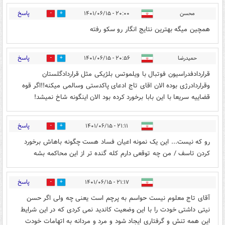
پاسخ
محسن
۲۰:۰۰ - ۱۴۰۱/۰۶/۱۵
1
5
همچین میگه بهترین نتایج انگار رو سکو رفته
پاسخ
حمیدرضا
۲۰:۵۶ - ۱۴۰۱/۰۶/۱۵
1
13
قراردادفدراسیون فوتبال با ویلموتس بلژیکی مثل قراردادگلستان
وقراردادرژی بوده الان اقای تاج ادعای پاکدستی وسالمی میکنه!!اگر قوه
قضاییه سریعا با این بابا برخورد کرده بود الان اینگونه شاخ نمیشد!
پاسخ
۲۱:۱۱ - ۱۴۰۱/۰۶/۱۵
1
9
رو که نیست... این یک نمونه اعیان فساد هست چگونه باهاش برخورد
کردن تاسف / من چه توقعی دارم کله گنده تر از این محاکمه بشه
پاسخ
۲۱:۱۷ - ۱۴۰۱/۰۶/۱۵
1
6
آقای تاج معلوم نیست حواسم به پرچم است یعنی چه ولی اگر حسن
نیتی داشتی خودت را با این وضعیت کاندید نمی کردی که در این شرایط
این همه تنش و گرفتاری ایجاد شود و مرد و مردانه به اتهامات خودت