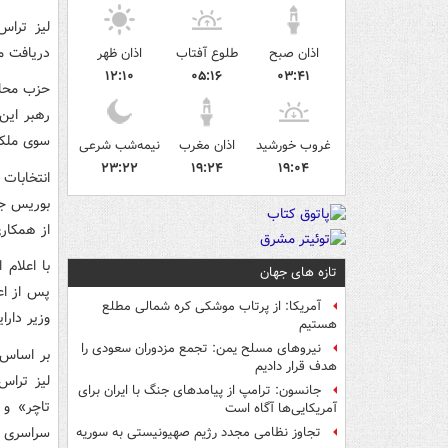
دریافت می
اذان صبح
طلوع آفتاب
اذان ظهر
۱۲:۱۰
۰۵:۱۶
۰۳:۴۱
حزب محافظ
رهبر این
سوی ملکه
غروب خورشید
اذان مغرب
نیمه‌شب شرعی
۲۳:۲۲
۱۹:۲۴
۱۹:۰۴
انتخابات
از همکاری با او، سرانجام ۱۶ 
با اعلام
تازه های جهان
آمریکا: از پرتاب موشکی کره شمالی مطلع
وزیر دارا
هستیم
نیروهای مسلح یمن: تجمع مزدوران سعودی را
هدف قرار دادیم
جانسون: ترامپ از پیامدهای جنگ با ایران برای
تاچر» و 
آمریکایی‌ها آگاه است
سراسری ۲۰۲۴، نخست‌وزیر انگلیس خواهد بود.
تجاوز نظامی مجدد رژیم صهیونیستی به سوریه