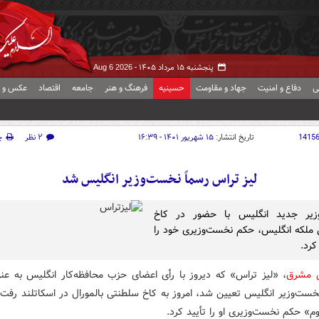
پنجشنبه ۱۵ مرداد ۱۴۰۵ -
Aug 6 2026
ی
دفاع و امنیت
جهاد و مقاومت
حسینیه
فرهنگ و هنر
جامعه
اقتصاد
عکس و ف
1415
تاریخ انتشار:
۱۵ شهریور ۱۴۰۱ - ۱۶:۳۹
۲ نظر
چ
لیز تراس رسماً نخست‌وزیر انگلیس شد
زیر جدید انگلیس با حضور در کاخ
ملکه انگلیس، حکم نخست‌وزیری خود را
کرد.
ش مشرق
، «لیز تراس» که دیروز با رأی اعضای حزب محافظه‌کار انگلیس به عنو
خست‌وزیر انگلیس تعیین شد، امروز به کاخ سلطنتی بالمورال در اسکاتلند رفت 
وم» حکم نخست‌وزیری او را تأیید کرد.