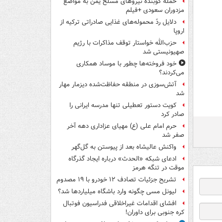
حمله کوبنده نیروهای مسلح یمن به مواضع
مزدوران سعودی +فیلم
دلایل ردّ محموله‌های غذایی صادراتی ترکیه از
اروپا
حزب‌الله خواستار توقف مذاکرات با رژیم
صهیونیستی شد
خود فروخته‌ها چطور با موساد همکاری
می‌کردند؟
آتش‌سوزی در منطقه حفاظت‌شده دیزمار مهار
شد
کویت دستور تعطیلی تنها مدرسه ایرانی را
صادر کرد
حرم امام علی (ع) مهیای عزاداری دهه آخر
صفر شد
واکنش عالیشاه بعد از پیوستن به گل‌گهر
ادعای شبکه «الحدث» درباره ایجاد گذرگاه
موقت در تنگه هرمز
تشریح جزئیات تصادف ۱۲ خودرو با ۱۹ مصدوم
لیونل مسی چگونه وارد باشگاه میلیاردها شد؟
افشای اقدامات غیراخلاقی فدراسیون فوتبال
کره جنوبی برای داوران!