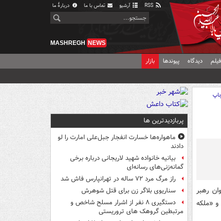
RSS
آرشیو
تماس با ما
دربارهٔ ما
MASHREGH
NEWS
یلم
دیدگاه
پیوندها
بازار
اپ
پربازدیدترین ها
ماهواره‌ها خسارت انفجار جبل‌علی امارت را لو
دادند
بیانیه خانواده شهید لاریجانی درباره برخی
گمانه‌زنی‌های رسانه‌ای
راز مرگ مرد ۷۲ ساله در تهرانپارس فاش شد
ان رهبر
سناریوی بلاگر زن برای قتل شوهرش
و «ملکه
دستگیری ۸ نفر از اشرار مسلح شاخص و
مرتبطین گروهک های تروریستی