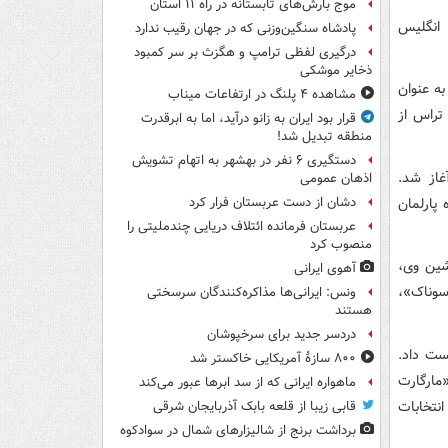
موج بارش‌های تابستانه در راه ۱۱ استان
ست که حکم نخست‌وزیری را از ملکه ۹۶ ساله انگلیس
پادشاه سنگین‌وزنی که در جهان رقیب ندارد
درگیری لفظی ترامپ و هگزث بر سر کمبود
ذخایر موشکی
به عنوان
مشاهده ۴ پلنگ در ارتفاعات میناب
تراس از
قرار بود ایران به زانو درآید، اما به ابرقدرت
منطقه تبدیل شد!
دستگیری ۶ نفر در بهشهر به اتهام تشویش
غاز شد.
اذهان عمومی
اره‌گیری ۵۰ وزیر و نماینده پارلمان
دشان از دست عربستان فرار کرد
عربستان فرمانده ائتلاف دریایی چندملیتی را
منصوب کرد
شین وی،
آهوی ایرانی
شی سوناک»،
ونس: ایرانی‌ها مذاکره‌کنندگان سرسختی
هستند
دردسر جدید برای سرخپوشان
ا ۸۱۳۲۶ رای، ریشی سوناک با ۶۰۳۹۹ را شکست داد.
۸۰۰ سازۀ آمریکایی خاکستر شد
س از انتخابات ۲۰۱۵ و پس از «مارگارت
ماهواره ایرانی که از سد ابرها عبور می‌کند
نتخابات
قابی زیبا از قلعه بابک آذربایجان شرقی
برداشت برنج از شالیزارهای شمال در سوادکوه