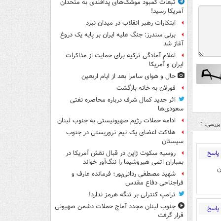
تبعات کمبود موشک‌های پدافندی به متحدان
آمریکا رسید!
ابتکارات رهبر انقلاب در میدان نبرد
برنی سندرز: جنگ علیه ایران بر پایه یک دروغ
آغاز شد
اعلام آمادگی ترکیه برای حمایت از مذاکرات
ایران و آمریکا
حال و هوای سامرا بعد از ایام اربعین
فورلان به خانه بازگشت
اثر جدید کمال شرف درباره محاصره نفتی
سعودی‌ها
ادامه حملات رژیم صهیونیستی به جنوب لبنان
بررسی: 1
هلاکت اعضای یک تیم تروریستی در جنوب
سیستان
پاسخ
روسیه سکوت ژاپن در قبال نقش آمریکا در
بمباران اتمی هیروشیما را ننگ‌آور خواند
ن
شهید مصطفی ردانی‌پور؛ فرمانده عارف و
فراجناحی دفاع مقدس
ترامپ کنترلی بر تنگه هرمز ندارد!
جنوب لبنان مجدد آماج حملات دشمن صهیونی
پاسخ
قرار گرفت