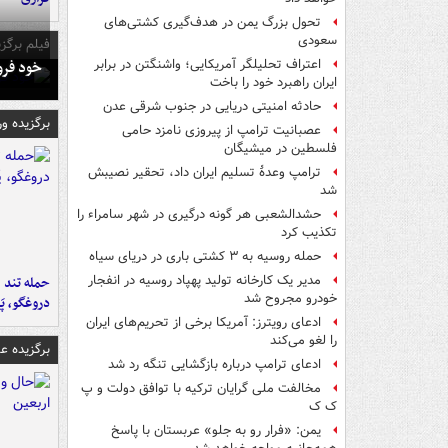
تحول بزرگ یمن در هدف‌گیری کشتی‌های
سعودی
فیلم برگزی
خود فرو
اعتراف تحلیلگر آمریکایی؛ واشنگتن در برابر
ایران راهبرد خود را باخت
حادثه امنیتی دریایی در جنوب شرقی عدن
برگزیده و
عصبانیت ترامپ از پیروزی نامزد حامی
فلسطین در میشیگان
ترامپ وعدۀ تسلیم ایران داد، تحقیر نصیبش
شد
حشدالشعبی هر گونه درگیری در شهر سامراء را
تکذیب کرد
حمله روسیه به ۳ کشتی باری در دریای سیاه
مدیر یک کارخانه تولید پهپاد روسیه در انفجار
حمله تند ف
خودرو مجروح شد
دروغگو، پَ
ادعای رویترز: آمریکا برخی از تحریم‌های ایران
را لغو می‌کند
برگزیده 
ادعای ترامپ درباره بازگشایی تنگه رد شد
مخالفت ملی گرایان ترکیه با توافق دولت و پ
ک ک
یمن: «فرار رو به جلو» عربستان با پاسخ