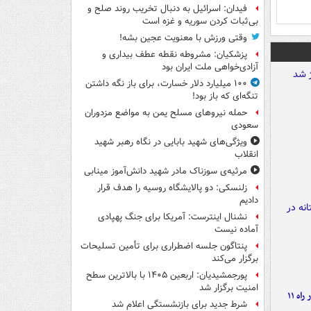
فیدان: اسرائیل به دنبال تخریب روند صلح و
بی‌ثبات کردن سوریه و غزه است
وقتی ورزش با معنویت عجین بشه!
پزشکیان: مشروطه نقطه عطف بیداری و
آزادی‌خواهی ملت ایران بود
۱۰۰ میلیارد دلار خسارت، برای باز نگه داشتن
تنگه‌ای که باز بود!
حمله نیروهای مسلح یمن به مواضع مزدوران
سعودی
ویژگی‌های شهید بابایی در نگاه رهبر شهید
انقلاب
مرثیه‌ی سوزناک مادر شهید دانش‌آموز مینابی
زلنسکی: دو پالایشگاه روسیه را هدف قرار
دادیم
نشنال اینترست: آمریکا برای جنگ پهپادی
آماده نیست
پنتاگون جلسه اضطراری برای تأمین تسلیحات
برگزار می‌کند
پورجمشیدیان: اربعین ۱۴۰۵ با بالاترین سطح
امنیت برگزار شد
موج بارش‌های تابستانه در راه ۱۱
شرط جدید برای بازنشستگی اعلام شد