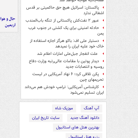
همه‌جانبه‌ مواجه خواهد شد
پاکستان: اسرائیل هیچ حق حاکمیتی بر قدس
اشغالی ندارد
حال و هوای
عبور ۲ نفت‌کش پاکستانی از تنگه باب‌المندب
اربعین
حادثه امنیتی برای یک کشتی در جنوب غرب
یمن
دستیار علی اف: باکو هرگز اجازه استفاده از
خاک خود علیه ایران را نمیدهد
علت انفجار جبل‌علی امارات اعلام شد
دیدار پوتین با مقامات عالی‌رتبه وزارت دفاع
روسیه و انتصابات جدید
پکن تلافی کرد؛ ۶ نهاد آمریکایی در لیست
تحریمهای چین
کارشناس آمریکایی: ترامپ خودش هم می‌داند
ایران تسلیم نمی‌شود
آپ آهنگ
موزیک شاه
دانلود آهنگ جدید
سایت تاریخ ایران
بهترین هتل های استانبول
رزرو هتل استانبول