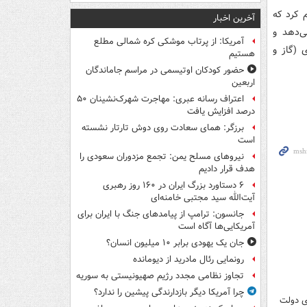
م کرد که
آخرین اخبار
ی‌دهد و
آمریکا: از پرتاب موشکی کره شمالی مطلع
 (گاز و
هستیم
حضور کودکان اوتیسمی در مراسم جاماندگان
اربعین
اعتراف رسانه عبری: مهاجرت شهرک‌نشینان ۵۰
درصد افزایش یافت
برزگر: همای سعادت روی دوش تارتار نشسته
است
نیروهای مسلح یمن: تجمع مزدوران سعودی را
هدف قرار دادیم
۶ دستاورد بزرگ ایران در ۱۶۰ روز رهبری
آیت‌الله سید مجتبی خامنه‌ای
جانسون: ترامپ از پیامدهای جنگ با ایران برای
آمریکایی‌ها آگاه است
جان یک یهودی برابر ۱۰ میلیون انسان؟
رونمایی رئال مادرید از دیومانده
تجاوز نظامی مجدد رژیم صهیونیستی به سوریه
چرا آمریکا دیگر بازدارندگی پیشین را ندارد؟
ی دولت