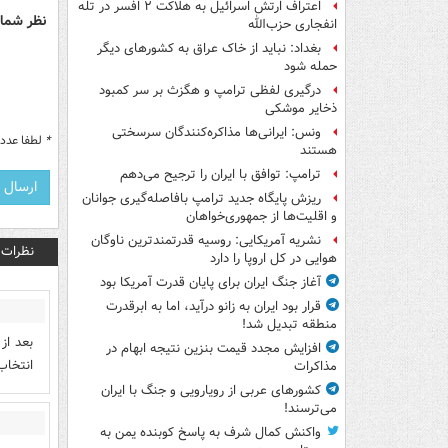
اعتراف ارتش اسرائیل به هلاکت ۲ افسر در تله
نظر شما 
انفجاری حزب‌الله
بغداد: نباید از خاک عراق به کشورهای دیگر
حمله شود
درگیری لفظی ترامپ و هگزث بر سر کمبود
ذخایر موشکی
ونس: ایرانی‌ها مذاکره‌کنندگان سرسختی
*
لطفا عدد م
هستند
ترامپ: توافق با ایران را ترجیح می‌دهم
ریزش پایگاه جدید ترامپ بافاصله‌گیری جوانان
و اقلیت‌ها از جمهوری‌خواهان
نشریه آمریکایی: روسیه قدرتمندترین ناوگان
نظرات
هوایی در کل اروپا را دارد
آغاز جنگ ایران برای پایان قدرت آمریکا بود
قرار بود ایران به زانو درآید، اما به ابرقدرت
منطقه تبدیل شد!
بعد از
افزایش مجدد قیمت بنزین نتیجه ابهام در
انتخاب 
مذاکرات
کشورهای عربی از رویارویی و جنگ با ایران
می‌ترسند!
واکنش کمال شرف به پاسخ کوبنده یمن به