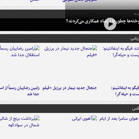
ده
خته‌ها چطور با موساد همکاری می‌کردند؟
رزشی
یگو به اینفانتینو:
جنجال جدید نیمار در برزیل +فیلم
رامین رضاییان رسماً از اس
ست‌ و حیله‌گر!
جدا شد
عکس