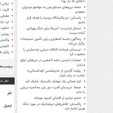
تنگه‌ای که باز بود!
تراس او
حمله نیروهای مسلح یمن به مواضع مزدوران
لاپید:
سعودی
معرفی 
زلنسکی: دو پالایشگاه روسیه را هدف قرار
لیز تر
دادیم
تداوم 
نشنال اینترست: آمریکا برای جنگ پهپادی
آماده نیست
رویترز:
پنتاگون جلسه اضطراری برای تأمین تسلیحات
واکنش 
برگزار می‌کند
کابوس ب
عربستان فرمانده ائتلاف دریایی چندملیتی را
پایان هفتاد
منصوب کرد
عملیات امنیتی حشد الشعبی در مرزهای عراق
و اردن
برچسب‌ها
روایت گاردین از «دیپلماسی کودکستانی»
ترامپ در برابر ایران
نظر شم
کره شمالی یک موشک بالستیک شلیک کرد
صنعا: عربستان قدرت دور زدن محاصره دریایی
را ندارد
نام
خشم ترامپ از افشای کمبود موشک
پاکستان: تلاش‌های دیپلماتیک در مورد تنگه
ایمیل
هرمز ادامه دارد