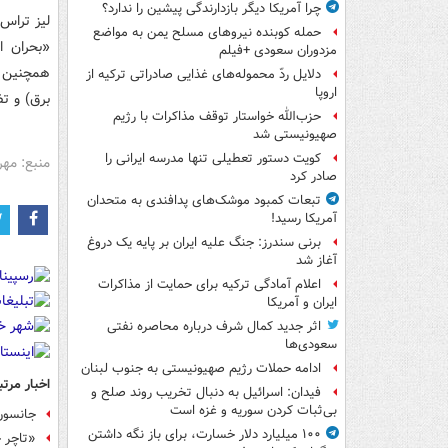
چرا آمریکا دیگر بازدارندگی پیشین را ندارد؟
حمله کوبنده نیروهای مسلح یمن به مواضع
«بحران ا
مزدوران سعودی +فیلم
همچنین «
دلایل ردّ محموله‌های غذایی صادراتی ترکیه از
اروپا
برق) و تض
حزب‌الله خواستار توقف مذاکرات با رژیم
صهیونیستی شد
کویت دستور تعطیلی تنها مدرسه ایرانی را
منبع: مهر
صادر کرد
تبعات کمبود موشک‌های پدافندی به متحدان
آمریکا رسید!
برنی سندرز: جنگ علیه ایران بر پایه یک دروغ
آغاز شد
اعلام آمادگی ترکیه برای حمایت از مذاکرات
ایران و آمریکا
اثر جدید کمال شرف درباره محاصره نفتی
سعودی‌ها
ادامه حملات رژیم صهیونیستی به جنوب لبنان
اخبار مرتب
فیدان: اسرائیل به دنبال تخریب روند صلح و
بی‌ثبات کردن سوریه و غزه است
جانسون 
۱۰۰ میلیارد دلار خسارت، برای باز نگه داشتن
«تاچر 