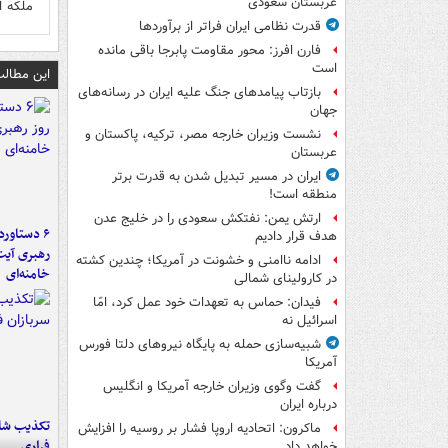
عربستان سعودی
ملکه ا
قدرت نظامی ایران فراتر از برآوردها
فارن افرز: محور مقاومت پابرجا باقی مانده
است
این مطالب
بازتاب پیامدهای جنگ علیه ایران در رسانه‌های
جهان
نشست وزیران خارجه مصر، ترکیه، پاکستان و
عربستان
ایران در مسیر تبدیل شدن به قدرت برتر
منطقه است!
ارتش یمن: نفتکش سعودی را در خلیج عدن
هدف قرار دادیم
رهبری آیت
ادامه ناامنی و خشونت در آمریکا؛ چندین کشته
خامنه‌ای
در کارولینای شمالی
فیدان: حماس به تعهدات خود عمل کرد، امّا
اسرائیل نه
شبیه‌سازی حمله به پایگاه نیروهای دلتا فورس
آمریکا
گفت وگوی وزیران خارجه آمریکا و انگلیس
درباره ایران
تکذیب شای
ماکرون: اتحادیه اروپا فشار بر روسیه را افزایش
فراری
خواهد داد