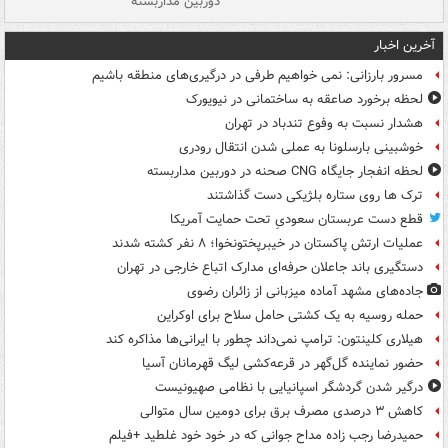
دوربین مداربسته
ات
آخرین اخبار
مسرور بارزانی: نمی خواهیم طرفی در درگیری‌های منطقه باشیم
لحظه برخورد صاعقه به ساختمانی در نیویورک
هشدار نسبت به وفوع تندباد در تهران
خوشبینی بارسلونا به عملی شدن انتقال رودری
لحظه انفجار جایگاه CNG صحنه در دوربین مداربسته
ترک ها روی ستاره بلژیکی دست گذاشتند
قطع دست عربستان سعودیِ تحت حمایت آمریکا
عملیات ارتش پاکستان در خیبرپختونخوا؛ ۸ نفر کشته شدند
دستگیری باند جاعلان حرفه‌ای مدارک اتباع خارجی در تهران
جاده‌های مشهد آماده میزبانی از زائران رضوی
حمله روسیه به یک کشتی حامل سلاح برای اوکراین
هیلاری کلینتون: ترامپ نمی‌داند چطور با ایرانی‌ها مذاکره کند
حضور نماینده گل‌گهر در قرعه‌کشی لیگ قهرمانان آسیا
درگیر شدن گردشگر اسپانیایی با نظامی صهیونیست
کاهش ۳ درصدی مصرف برق برای دومین سال متوالی
حمیدرضا رجب زاده مداح جوانی که در خود خود غلطید +فیلم