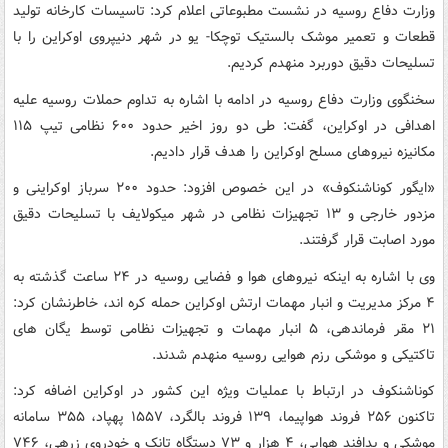
وزارت دفاع روسیه در نشست مطبوعاتی اعلام کرد: تاسیسات کارخانه تولید
قطعات و تعمیر موشک بالستیک توچکا- یو در شهر دنیپروی اوکراین را با
تسلیحات دقیق دوربرد منهدم کردیم.
سخنگوی وزارت دفاع روسیه در ادامه با اشاره به تداوم حملات روسیه علیه
اهدافی در اوکراین، گفت: طی دو روز اخیر حدود ۶۰۰ نظامی تیپ ۱۱۵
مکانیزه نیروهای مسلح اوکراین را هدف قرار دادیم.
«ایگور کوناشنکوف» در این خصوص افزود: حدود ۲۰۰ سرباز اوکراینی و
مزدور خارجی و ۱۳ تجهیزات نظامی در شهر میکولایف با تسلیحات دقیق
مورد اصابت قرار گرفتند.
وی با اشاره به اینکه نیروهای هوا و فضایی روسیه در ۲۴ ساعت گذشته به
۴ مرکز مدیریت و انبار مهمات ارتش اوکراین حمله کره اند، خاطرنشان کرد:
۲۱ مقر فرماندهی، ۵ انبار مهمات و تجهیزات نظامی توسط یگان های
تاکتیکی و موشکی رزم هوایی روسیه منهدم شدند.
کوناشنکوف در ارتباط با عملیات ویژه این کشور در اوکراین اضافه کرد:
تاکنون ۲۵۶ فروند هواپیما، ۱۳۹ فروند بالگرد، ۱۵۵۷ پهپاد، ۳۵۵ سامانه
موشکی و پدافند هوایی، ۴ هزار و ۷۳ دستگاه تانک و خودروی زرهی، ۷۴۶