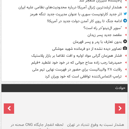
پالایشگاه سیزران منفجر شد
هشدار ارشدترین ژنرال آمریکا درباره محدودیت‌های نظامی علیه ایران
اثر جدید کارتونیست سوری با عنوان مدیریت جدید تنگه هرمز
ادامه جنگ تا روی کار آمدن دولت جدید در آمریکا!
"سوپر ال‌نینو"در راه است؟
مقصد جدید پسر زیدان
بدون تعارف با پدر و پسر قهرمان
تصاویر دیده‌ نشده از دو فرمانده شهید موشکی
فشار هم‌زمان گرانی مواد اولیه و افت تقاضا بر بازار پلاستیک
حمیدرضا رجب زاده مداح جوانی که در خود خود غلطید +فیلم
رقابت ۲۸ والیبالیست برای حضور در فهرست نهایی تیم ملی
ترامپ التماس‌کننده توافقی است که خود ویران کرد
حوادث
ای
هشدار نسبت به وفوع تندباد در تهران
لحظه انفجار جایگاه CNG صحنه در
دس