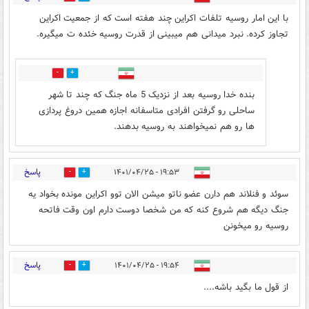
با این امار روسیه تلفات اکراین چند هفته است که از جمعیت اکراین
تجاوز کرده. نبرد میدانی هم میبینی از قدرت روسیه خئده ت میگیره.
11
2
بنده خدا روسیه بعد از نزدیک 5 ماه جنگ که چند تا شهر
ساحلی رو گرفتن افرادی متاسفانه اجازه همین دروغ پردازی
ها رو هم نمیخواهند به روسیه بدهند.
پاسخ
۱۹:۵۳ - ۱۴۰۱/۰۴/۲۵
3
3
سوئد و فنلاند هم دارن عضو ناتو میشن الان توو اکراین مونده بخواد یه
جنگ دیگه هم شروع کنه که من شخصا دوست دارم اون وقت فاتحه
روسیه رو میخونن
پاسخ
۱۹:۵۴ - ۱۴۰۱/۰۴/۲۵
1
2
از قول ما بگید باشه....