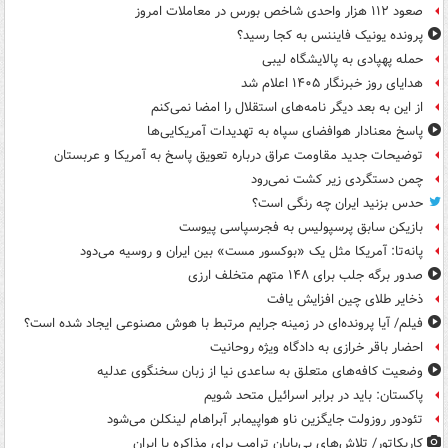
صعود ۱۱۲ هزار واحدی شاخص بورس در معاملات امروز
پرونده یونیک فایننس به کجا رسید؟
حمله پهپادی به پالایشگاه لیبی
هدایای روز خبرنگار ۱۴۰۵ اعلام شد
از این به بعد دیگر نامه‌های استقلال را امضا نمی‌کنم
پاسخ معنادار هوافضای سپاه به تهدیدات آمریکایی‌ها
توضیحات جدید مقاومت عراق درباره تعویق پاسخ به آمریکا و عربستان
چمن دستگردی زیر کشت نمی‌رود
حدس بزنید ایران چه رنگی است؟
بازیکن سابق پرسپولیس به فجرسپاسی پیوست
پانه‌تا: آمریکا مثل یک «بوکسور مست» بین ایران و روسیه می‌دود
صدور برگه جلب برای ۱۴۸ متهم متخلف ارزی
ذخایر طلای چین افزایش یافت
فیلم/ آیا پرونده‌ای در زمینه جرایم مرتبط با هوش مصنوعی ایجاد شده است؟
احضار باقر خرازی به دادگاه ویژه روحانیت
وضعیت کافه‌های متعلق به ساعدی نیا از زبان سخنگوی عدلیه
پاکستان: باید در برابر اسرائیل متحد شویم
تئودور روزولت جایگزین ناو هواپیمابر آبراهام لینکلن می‌شود
کاریکاتور/ تلاش‌های بی‌پایان ترامپ برای مذاکره با ایران