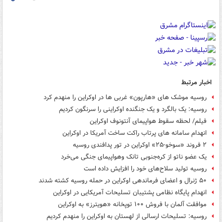
اخبار مرتبط
روسیه موشک های «هارپون» غربی ها در اوکراین را منهدم کرد
روسیه: یک بالگرد و یک جنگنده اوکراینی را سرنگون کردیم
فیلم/ لحظه سقوط هواپیمای آنتونوف اوکراین
انهدام سامانه های پرتاب راکت ساخت آمریکا در اوکراین
۲ فروند «سوخو-۲۵» اوکراین در تور پدافندی روسیه
یک عضو ناتو از کره‌جنوبی تانک وهواپیمای جنگی می‌خرد
روسیه تولید سلاح‌های خود را افزایش داده است
۵۰ ژنرال‌ و اعضای فرماندهی اوکراین در حمله روسیه کشته شدند
انهدام پایگاه نظامی پشتیبان تسلیحات آمریکایی در اوکراین
موافقت آلمان با فروش ۱۰۰ توپخانه «هویترز» به اوکراین
روسیه: تسلیحات ارسالی از لهستان به اوکراین را منهدم کردیم