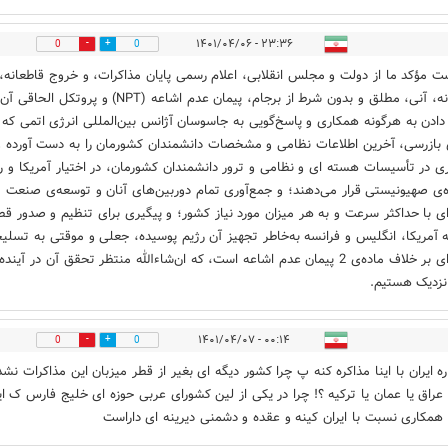
۲۳:۳۶ - ۱۴۰۱/۰۴/۰۶
0
0
ت مؤکد ما از دولت و مجلس انقلابی، اعلام رسمی پایان مذاکرات، و خروج قاطعانه،
مقتدرانه، آنی، مطلق و بدون شرط از برجام، پیمان عدم اشاعه (NPT) و پروتکل الح
دادن به هرگونه همکاری و پاسخ‌گویی به جاسوسان آژانس بین‌المللی انرژی اتمی که 
ی بازرسی، آخرین اطلاعات نظامی و مشخصات دانشمندان کشورمان را به دست آورده و
ری در تأسیسات هسته ای و نظامی و ترور دانشمندان کشورمان، در اختیار آمریکا و ر
ه‌ی صهیونیستی قرار می‌دهند؛ و جمع‌آوری تمام دوربین‌های آنان و توسعه‌ی صنعت
ی با حداکثر سرعت و به هر میزان مورد نیاز کشور؛ و پیگیری برای تنظیم و صدور قط
ه آمریکا، انگلیس و فرانسه به‌خاطر تجهیز آن رژیم پوسیده، جعلی و موقتی به تسلی
هسته‌ای بر خلاف ماده‌ی 2 پیمان عدم اشاعه است، که ان‌شاءالله منتظر تحقق آن در آینده
نزدیک هستیم.
۰۰:۱۴ - ۱۴۰۱/۰۴/۰۷
0
0
ره ایران با اینا مذاکره کنه پ چرا کشور دیگه ای بغیر از قطر میزبان این مذاکرات نشد
راق یا عمان یا ترکیه ؟! چرا در یکی از لین کشورای عربی حوزه ای خلیج فارس ک ا
همکاری نسبت با ایران کینه و عقده و دشمنی دیرینه ای داراست