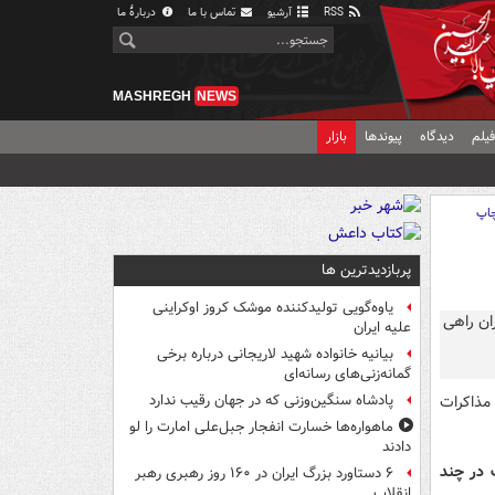
RSS
آرشیو
تماس با ما
دربارهٔ ما
MASHREGH
NEWS
یلم
دیدگاه
پیوندها
بازار
اپ
پربازدیدترین ها
یاوه‌گویی تولیدکننده موشک کروز اوکراینی
علیه ایران
بیانیه خانواده شهید لاریجانی درباره برخی
گمانه‌زنی‌های رسانه‌ای
 مذاکرات
پادشاه سنگین‌وزنی که در جهان رقیب ندارد
ماهواره‌ها خسارت انفجار جبل‌علی امارت را لو
دادند
ت در چند
۶ دستاورد بزرگ ایران در ۱۶۰ روز رهبری رهبر
انقلاب