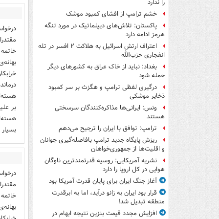
را ندارد
خشم ترامپ از افشای کمبود موشک
پاکستان: تلاش‌های دیپلماتیک در مورد تنگه
درخواس
هرمز ادامه دارد
اعتراف ارتش اسرائیل به هلاکت ۲ افسر در تله
خاتمه 
انفجاری حزب‌الله
بهانه‌
بغداد: نباید از خاک عراق به کشورهای دیگر
خرابکا
حمله شود
درماند
درگیری لفظی ترامپ و هگزث بر سر کمبود
هسته‌ا
ذخایر موشکی
بر علی
ونس: ایرانی‌ها مذاکره‌کنندگان سرسختی
هستند
ترامپ: توافق با ایران را ترجیح می‌دهم
بسیار 
ریزش پایگاه جدید ترامپ بافاصله‌گیری جوانان
و اقلیت‌ها از جمهوری‌خواهان
نشریه آمریکایی: روسیه قدرتمندترین ناوگان
هوایی در کل اروپا را دارد
درخواس
آغاز جنگ ایران برای پایان قدرت آمریکا بود
قرار بود ایران به زانو درآید، اما به ابرقدرت
خاتمه 
منطقه تبدیل شد!
بهانه‌
افزایش مجدد قیمت بنزین نتیجه ابهام در
خرابکا