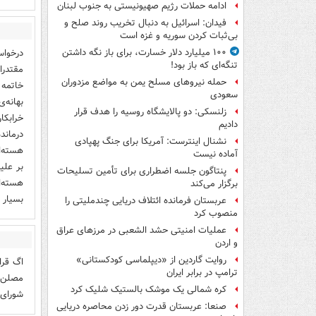
ادامه حملات رژیم صهیونیستی به جنوب لبنان
فیدان: اسرائیل به دنبال تخریب روند صلح و
بی‌ثبات کردن سوریه و غزه است
درخواس
۱۰۰ میلیارد دلار خسارت، برای باز نگه داشتن
تنگه‌ای که باز بود!
حمله نیروهای مسلح یمن به مواضع مزدوران
خاتمه 
سعودی
بهانه‌
زلنسکی: دو پالایشگاه روسیه را هدف قرار
خرابکا
دادیم
درماند
نشنال اینترست: آمریکا برای جنگ پهپادی
هسته‌ا
آماده نیست
بر علی
پنتاگون جلسه اضطراری برای تأمین تسلیحات
برگزار می‌کند
بسیار 
عربستان فرمانده ائتلاف دریایی چندملیتی را
منصوب کرد
عملیات امنیتی حشد الشعبی در مرزهای عراق
و اردن
روایت گاردین از «دیپلماسی کودکستانی»
اگ قرا
ترامپ در برابر ایران
مصلن ع
کره شمالی یک موشک بالستیک شلیک کرد
شورای 
صنعا: عربستان قدرت دور زدن محاصره دریایی