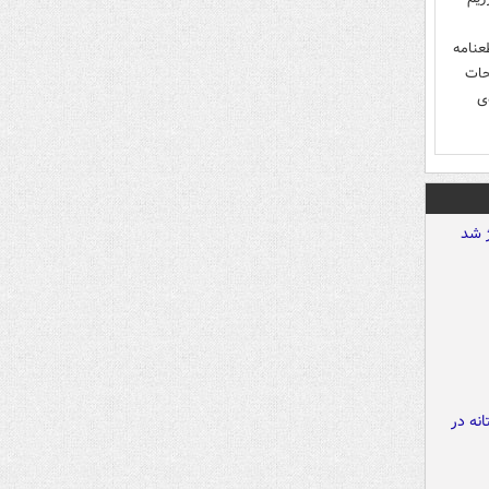
عنامه
حات
‌ی