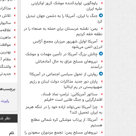
یاوه‌گویی تولیدکننده موشک کروز اوکراینی
مذاکرات
علیه ایران
تلاش دو
جنگ با ایران، آمریکا را به دشمن جهان تبدیل
کرد
سالیوان
یمن: نقشه عربستان برای حمله به صنعاء را در
علاقه‌م
نطفه خفه کردیم
ماهیت 
آمریکا اوایل شهریور میزبان مجمع آژانس
موافقت 
انرژی اتمی می‌شود
بهترین 
چالش بزرگ آمریکا در تأمین مهمات و موشک
مقام آم
نیروهای مسلح عراق به حال آماده‌باش
واشنگتن
درآمدند
جدیدتری
روایتی از تحول سیاسی اجتماعی در آمریکا!
پایان دور جدید مذاکرات دولت لبنان و رژیم
صهیونیستی در رم ایتالیا
برچسب‌ها
سناتور آمریکایی: ترامپ نماد فساد،
اقتدارگرایی و جنگ طلبی است +فیلم
رابرت 
چرا آمریکا نمی‌تواند اراده خود را در تنگه هرمز
به ایران تحمیل کند؟
نظر شم
آمریکا: از پرتاب موشکی کره شمالی مطلع
هستیم
نام
نیروهای مسلح یمن: تجمع مزدوران سعودی را