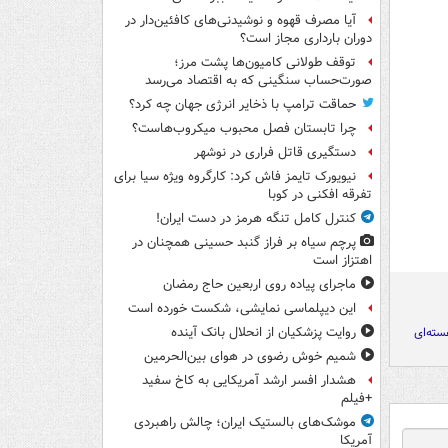
آیا مصرف قهوه و نوشیدنی‌های کافئین‌دار در
دوران بارداری مجاز است؟
توقف طولانی کامیون‌ها پشت مرز؛
صورت‌حساب سنگینی که به اقتصاد می‌رسد
حماقت ترامپ با ذخایر انرژی جهان چه کرد؟
چرا تابستان فصل محبوب میکروب‌هاست؟
دستگیری قاتل فراری در نوشهر
نیویورک تایمز فاش کرد: کارگروه ویژه سیا برای
تفرقه افکنی در کوبا
کنترل کامل تنگه هرمز در دست ایران!
پرچم سیاه بر فراز گنبد حسینی همچنان در
اهتزاز است
ماجرای پیاده روی اربعین حاج رمضان
این دیپلماسی نمایشی، شکست خورده است
سته‌ای
روایت پزشکیان از انحلال بانک آینده
شمیم خوش رضوی در هوای بین‌الحرمین
هشدار افسر ارشد آمریکایی به کاخ سفید
+فیلم
موشک‌های بالستیک ایران؛ چالش راهبردی
آمریکا