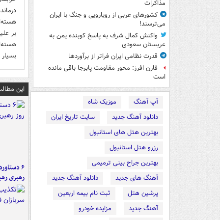
مذاکرات
درماند
کشورهای عربی از رویارویی و جنگ با ایران
هسته‌ا
می‌ترسند!
بر علی
واکنش کمال شرف به پاسخ کوبنده یمن به
عربستان سعودی
بسیار 
قدرت نظامی ایران فراتر از برآوردها
فارن افرز: محور مقاومت پابرجا باقی مانده
است
این مطالب
آپ آهنگ
موزیک شاه
دانلود آهنگ جدید
سایت تاریخ ایران
بهترین هتل های استانبول
رزرو هتل استانبول
بهترین جراح بینی ترمیمی
رهبری رهب
آهنگ های جدید
دانلود آهنگ جدید
پرشین هتل
ثبت نام بیمه اربعین
آهنگ جدید
مزایده خودرو