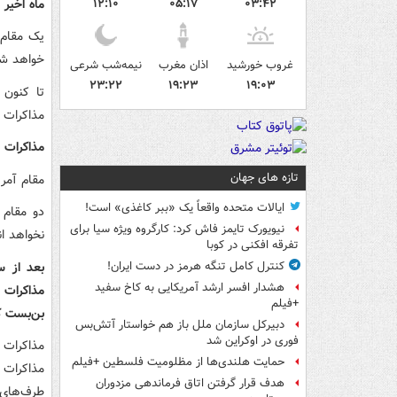
ماه اخیر 
۱۲:۱۰
۰۵:۱۷
۰۳:۴۲
یک مقام 
خواهد شد
غروب خورشید
اذان مغرب
نیمه‌شب شرعی
۲۳:۲۲
۱۹:۲۳
۱۹:۰۳
تا کنون 
مذاکرات 
مذاکرات غ
تازه های جهان
مقام آمری
ایالات متحده واقعاً یک «ببر کاغذی» است!
دو مقام 
نیویورک تایمز فاش کرد: کارگروه ویژه سیا برای
نخواهد ان
تفرقه افکنی در کوبا
بعد از س
کنترل کامل تنگه هرمز در دست ایران!
هشدار افسر ارشد آمریکایی به کاخ سفید
مذاکرات 
+فیلم
بن‌بست ک
دبیرکل سازمان ملل باز هم خواستار آتش‌بس
فوری در اوکراین شد
مذاکرات 
حمایت هلندی‌ها از مظلومیت فلسطین +فیلم
مذاکرات 
هدف قرار گرفتن اتاق‌ فرماندهی مزدوران
طرف‌های م