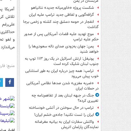
عربستان در یمن
شکست پروژه «خاورمیانه جدید» نتانیاهو
گزافه‌گویی و لفاظی جدید ترامپ علیه ایران
تلاش کرد
انفجار در حومه دمشق چند کشته و زخمی برجا
علی‌رغم 
گذاشت
حداکثری» 
موج تهدید علیه قضات آمریکایی پس از صدور
و لغو تح
حکم علیه ترامپ
یمن: جهان به‌زودی صدای ناله سعودی‌ها را
می‌اندازد
خواهد شنید
یونیفل: ارتش اسرائیل در یک روز ۱۱۳ توپ به
جنوب لبنان شلیک کرده است
منبع: فا
ترامپ: همه چیز درباره ایران به طور استثنایی
خوب پیش می‌رود
«ضربه مغزی» شدن صدها نظامی آمریکایی
در حملات ایران
جنگ در جبهه لبنان بعد از تفاهم‌نامه چه
تغییری کرده؟
ترامپ در حال سوختن در آتشی خودساخته
ایران را تست نکنید! جاده‌ی خشم ایران!
واکنش سفارت ایران به بیانیه مغرضانه
نمایندگان پارلمان اتریش
اخبار مرتب