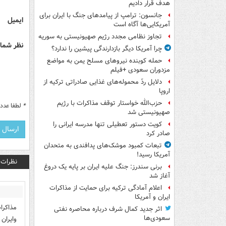
هدف قرار دادیم
جانسون: ترامپ از پیامدهای جنگ با ایران برای
ایمیل
آمریکایی‌ها آگاه است
تجاوز نظامی مجدد رژیم صهیونیستی به سوریه
نظر شما 
چرا آمریکا دیگر بازدارندگی پیشین را ندارد؟
حمله کوبنده نیروهای مسلح یمن به مواضع
مزدوران سعودی +فیلم
دلایل ردّ محموله‌های غذایی صادراتی ترکیه از
اروپا
حزب‌الله خواستار توقف مذاکرات با رژیم
*
لطفا عدد م
صهیونیستی شد
کویت دستور تعطیلی تنها مدرسه ایرانی را
صادر کرد
تبعات کمبود موشک‌های پدافندی به متحدان
آمریکا رسید!
نظرات
برنی سندرز: جنگ علیه ایران بر پایه یک دروغ
آغاز شد
اعلام آمادگی ترکیه برای حمایت از مذاکرات
ایران و آمریکا
اثر جدید کمال شرف درباره محاصره نفتی
سعودی‌ها
وایران