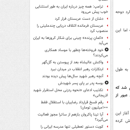
ترامپ: همه چیز درباره ایران به طور استثنایی
رد دوحه
خوب پیش می‌رود
دشان از دست عربستان فرار کرد
عربستان فرمانده ائتلاف دریایی چندملیتی را
اما این
منصوب کرد
«کمانِ پرنده» چینی برای شکار کروزها به ایران
می‌آید
خود فروخته‌ها چطور با موساد همکاری
می‌کردند؟
واکنش عالیشاه بعد از پیوستن به گل‌گهر
 به طول
ابتکارات رهبر انقلاب در میدان نبرد
آنچه رهبر شهید سال‌ها پیش دیده بودند
بوسه‌ پدر بر پای پسر شهیدش
م شد که
تکذیب ادعای «نحوه ردزنی محل استقرار شهید
عبور از
لاریجانی»
رقم فسخ قرارداد رضاییان با استقلال فقط
۱۰۰میلیون تومان!
غاز این
آیا تینا پاکروان بازهم از ساترا مجوز فعالیت
می‌گیرد؟
اش کرده
کویت دستور تعطیلی تنها مدرسه ایرانی را