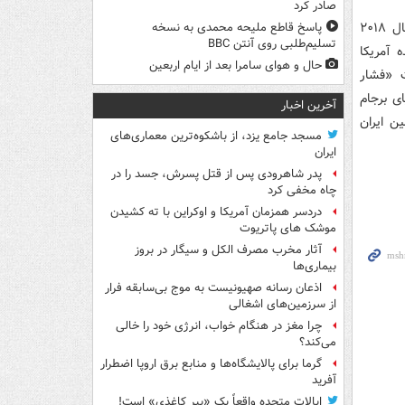
صادر کرد
آمریکا پس از خروج یکجانبه دولت «دونالد ترامپ» رئیس‌جمهور سابق از برجام در سال ۲۰۱۸
پاسخ قاطع ملیحه محمدی به نسخه
تسلیم‌طلبی روی آنتن BBC
 آمریکا
حال و هوای سامرا بعد از ایام اربعین
ت «فشار
ای برجام
آخرین اخبار
ن ایران
مسجد جامع یزد، از باشکوه‌ترین معماری‌های
ایران
پدر شاهرودی پس از قتل پسرش، جسد را در
چاه مخفی کرد
دردسر همزمان آمریکا و اوکراین با ته کشیدن
موشک های پاتریوت
آثار مخرب مصرف الکل و سیگار در بروز
بیماری‌ها
اذعان رسانه صهیونیست به موج بی‌سابقه فرار
از سرزمین‌های اشغالی
چرا مغز در هنگام خواب، انرژی خود را خالی
می‌کند؟
گرما برای پالایشگاه‌ها و منابع برق اروپا اضطرار
آفرید
ایالات متحده واقعاً یک «ببر کاغذی» است!