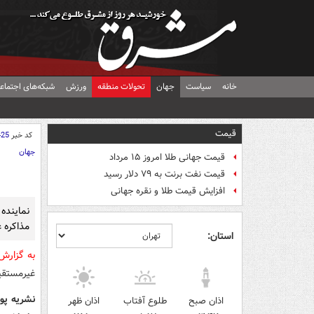
خانه
سیاست
جهان
تحولات منطقه
ورزش
شبکه‌های اجتماع
قیمت
کد خبر
425
جهان
قیمت جهانی طلا امروز ۱۵ مرداد
قیمت نفت برنت به ۷۹ دلار رسید
افزایش قیمت طلا و نقره جهانی
نماینده 
مذاکره 
استان:
به گزار
غیرمستقی
نشریه پول
اذان صبح
طلوع آفتاب
اذان ظهر