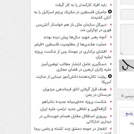
باید افراد کارآمدتر را به کار گرفت
حامیان فلسطین در مکزیک پرچم اسرائیل را به
آتش کشیدند
دبیرکل سازمان ملل باز هم خواستار آتش‌بس
فوری در اوکراین شد
آنچه رهبر شهید سال‌ها پیش دیده بودند
حمایت هلندی‌ها از مظلومیت فلسطین +فیلم
افشای برکناری در موساد پس از شکست پروژه
علیه ایران
دستگیری عامل انتشار مطالب توهین‌آمیز
علیه زائران اربعین در فضای مجازی
روایت تکان‌دهنده دانش‌آموز مینابی از جنایت
آمریکا
هدف قرار گرفتن اتاق‌ فرماندهی مزدوران
عربستان در یمن
بررسی: 0
شکست پروژه «خاورمیانه جدید» نتانیاهو
گزافه‌گویی و لفاظی جدید ترامپ علیه ایران
پاسخ
پیروزی استقلال مقابل همنام خوزستانی در
دیداری تدارکاتی
رند
انفجار در حومه دمشق چند کشته و زخمی برجا