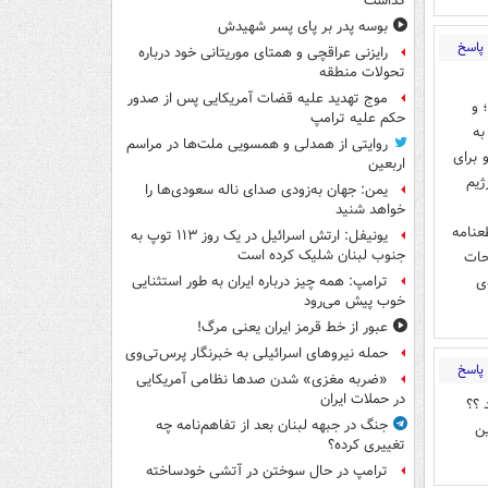
گذاشت
بوسه‌ پدر بر پای پسر شهیدش
پاسخ
رایزنی عراقچی و همتای موریتانی خود درباره
تحولات منطقه
موج تهدید علیه قضات آمریکایی پس از صدور
اقی آن؛ و
حکم علیه ترامپ
به
روایتی از همدلی و همسویی ملت‌ها در مراسم
 برای
اربعین
ژیم
یمن: جهان به‌زودی صدای ناله سعودی‌ها را
خواهد شنید
عنامه
یونیفل: ارتش اسرائیل در یک روز ۱۱۳ توپ به
جنوب لبنان شلیک کرده است
حات
‌ی
ترامپ: همه چیز درباره ایران به طور استثنایی
خوب پیش می‌رود
عبور از خط قرمز ایران یعنی مرگ!
حمله نیروهای اسرائیلی به خبرنگار پرس‌تی‌وی
پاسخ
«ضربه مغزی» شدن صدها نظامی آمریکایی
در حملات ایران
 ؟؟
جنگ در جبهه لبنان بعد از تفاهم‌نامه چه
ین
تغییری کرده؟
ترامپ در حال سوختن در آتشی خودساخته