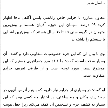
حاصل شود
.
معاون مبارزه با جرايم خاص رايانه‌يي پليس آگاهي ناجا اظهار
کرد: 95 درصد متهمان اين حوزه آقايان هستند و بيش‌ترين
متهمان در گروه سني 18 تا 35 سال هستند که بيش‌ترين آشنايي
با سيستم را داشته‌اند
.
وي با بيان اين که اين جرم خصوصيات متفاوتي دارد و کشف آن
بسيار سخت است، گفت: ما فاقد مرز جغرافيايي هستيم که اين
موضوع بسيار مورد توجه است و از طرفي تعريف جرايم
متفاوت است
.
او گفت: در بسياري از جرايم نياز داريم که ببينيم آدرس آي‌پي در
چه تاريخ، مکان و چه ساعتي، در اختيار چه کسي بوده که اين
بسيار به کشف جرم و تشخيص آن کمک مي‌کند زيرا جعل هويت