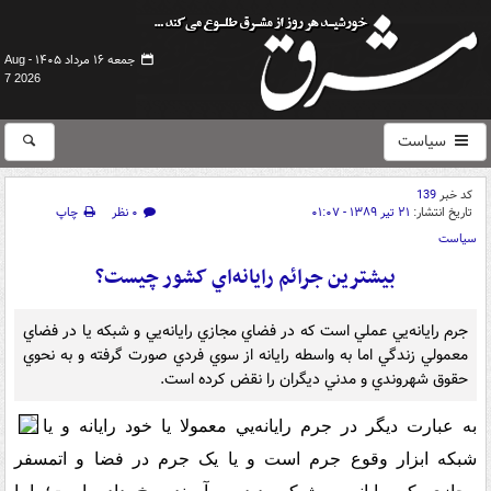
جمعه ۱۶ مرداد ۱۴۰۵ -
Aug
7 2026
سیاست
کد خبر
139
تاریخ انتشار:
۲۱ تیر ۱۳۸۹ - ۰۱:۰۷
۰ نظر
چاپ
سیاست
بيشترين جرائم رايانه‌اي کشور چيست؟
جرم رايانه‌يي عملي است که در فضاي مجازي رايانه‌يي و شبکه يا در فضاي
معمولي زندگي اما به واسطه رايانه از سوي فردي صورت گرفته و به نحوي
حقوق شهروندي و مدني ديگران را نقض کرده است.
به عبارت ديگر در جرم رايانه‌يي معمولا يا خود رايانه و يا
شبکه ابزار وقوع جرم است و يا يک جرم در فضا و اتمسفر