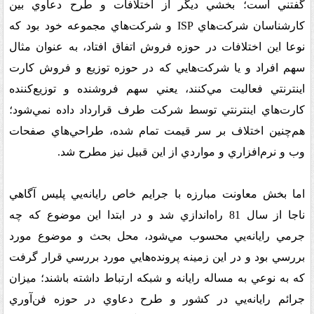
گفتني است؛ بخشي ديگر از اختلافات و طرح دعاوي بين
کارشناسان شرکت‌هاي
ISP
و شرکت‌هاي مجموعه خود بود که
نوعا اين اختلافات در حوزه فروش اتفاق افتاد، به عنوان مثال
سهم افراد و يا شرکت‌هايي که در حوزه توزيع و فروش کارت
اينترنتي فعاليت مي‌کنند، يعني سهم فروشنده و توزيع‌کننده
کارت‌هاي اينترنتي توسط شرکت طرف قرارداد داده نمي‌شود؛
هم‌چنين اختلاف بر سر قيمت تمام شده، طراحي‌هاي صفحات
وب و نرم‌افزاري و مواردي از اين قبيل نيز مطرح شد
.
اما بخش معاونت مبارزه با جرايم خاص رايانه‌يي پليس آگاهي
ناجا از سال 81 راه‌اندازي شد و در ابتدا اين موضوع که چه
جرمي رايانه‌يي محسوب مي‌شود، محل بحث و موضوع مورد
بررسي بود و در اين زمينه پرونده‌هايي مورد بررسي قرار گرفت
که به نوعي به مساله رايانه و شبکه ارتباط داشته باشند؛ ميزان
جرائم رايانه‌يي در کشور و طرح دعاوي در حوزه فن‌آوري