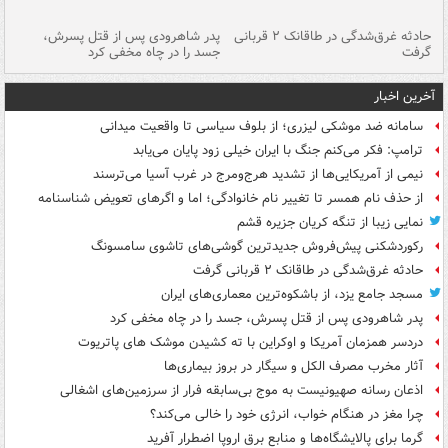
شته
حادثه غرق‌شدگی در طاقانک ۲ قربانی
پدر شاهرودی پس از قتل پسرش،
دس
گرفت
جسد را در چاه مخفی کرد
آخرین اخبار
سامانه ضد موشکی لیزری؛ از بلوف سیاسی تا واقعیت میدانی
ترامپ: فکر می‌کنم جنگ با ایران خیلی زود پایان می‌یابد
نیمی از آمریکایی‌ها از تشدید هرج‌ومرج در غرب آسیا می‌ترسند
از حذف نام همسر تا تغییر نام خانوادگی؛ اما و اگرهای تعویض شناسنامه
نمایی زیبا از تنگه کریان جزیره قشم
رکوردشکنی پیش‌فروش جدیدترین گوشی‌های تاشوی سامسونگ
حادثه غرق‌شدگی در طاقانک ۲ قربانی گرفت
مسجد جامع یزد، از باشکوه‌ترین معماری‌های ایران
پدر شاهرودی پس از قتل پسرش، جسد را در چاه مخفی کرد
دردسر همزمان آمریکا و اوکراین با ته کشیدن موشک های پاتریوت
آثار مخرب مصرف الکل و سیگار در بروز بیماری‌ها
اذعان رسانه صهیونیست به موج بی‌سابقه فرار از سرزمین‌های اشغالی
چرا مغز در هنگام خواب، انرژی خود را خالی می‌کند؟
گرما برای پالایشگاه‌ها و منابع برق اروپا اضطرار آفرید