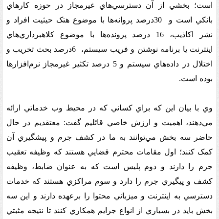
است؛ بخشي از آن دسترسي‌هاي غيرمجاز در حوزه کارهاي
بانکي است و
30
درصد پروانه‌ها با موضوع هتک حيثيت افراد و
نشر اکاذيب، 16 درصد پرونده‌ها با موضوع کلاهبرداري‌هاي
اينترنت يا برنامه ‌نوشتن و فريب سيستم،
6
درصد بحث تخريب و
اختلال در داده‌هاي سيستم و 5 درصد تکثير غيرمجاز نرم‌افزارها
بوده است
.
وي با بيان اين که براي کساني که در محيط وب خدماتي ارائه
مي‌دهند، اهميت و ارزش خاصي قائليم گفت: معتقديم در حال
حاضر سه بخش مي‌توانند به ما در کشف جرم و پيشگيري آن
کمک کنند؛ اول مقامات محترم قضايي هستند که وظيفه تعقيب
جرم را دارند و دوم پليس است که به عنوان ضابط، وظيفه
کشف و پيگيري جرم را دارد و سوم مراکزي هستند که خدمات
دسترسي به اينترنت و ميزباني محتوا را برعهده دارند و اين سه
بخش بايد در بسياري از انواع جرايم همکاري کنند تا نتيجه مثبتي