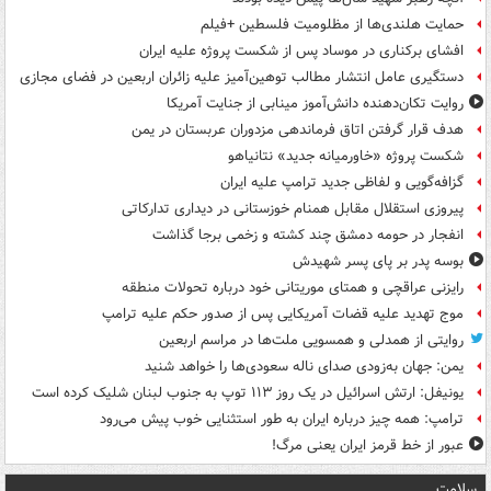
حمایت هلندی‌ها از مظلومیت فلسطین +فیلم
افشای برکناری در موساد پس از شکست پروژه علیه ایران
دستگیری عامل انتشار مطالب توهین‌آمیز علیه زائران اربعین در فضای مجازی
روایت تکان‌دهنده دانش‌آموز مینابی از جنایت آمریکا
هدف قرار گرفتن اتاق‌ فرماندهی مزدوران عربستان در یمن
شکست پروژه «خاورمیانه جدید» نتانیاهو
گزافه‌گویی و لفاظی جدید ترامپ علیه ایران
پیروزی استقلال مقابل همنام خوزستانی در دیداری تدارکاتی
انفجار در حومه دمشق چند کشته و زخمی برجا گذاشت
بوسه‌ پدر بر پای پسر شهیدش
رایزنی عراقچی و همتای موریتانی خود درباره تحولات منطقه
موج تهدید علیه قضات آمریکایی پس از صدور حکم علیه ترامپ
روایتی از همدلی و همسویی ملت‌ها در مراسم اربعین
یمن: جهان به‌زودی صدای ناله سعودی‌ها را خواهد شنید
یونیفل: ارتش اسرائیل در یک روز ۱۱۳ توپ به جنوب لبنان شلیک کرده است
ترامپ: همه چیز درباره ایران به طور استثنایی خوب پیش می‌رود
عبور از خط قرمز ایران یعنی مرگ!
سلامت