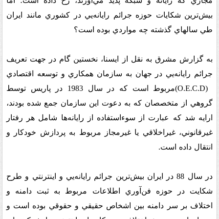
مجازي که رايانه و شبکه پديد مي‌آورند، رخ داده است؛ اما
بيش‌ترين شکايات حوزه جرائم رايانه‌يي در کشوري مانند ايران
طي سالهاي گذشته چه مواردي بوده است؟
به گزارش مشرق به نقل از ايسنا، نخستين گام در جهت تعريف
جرائم رايانه‌يي در جهان به سازمان همکاري و توسعه اقتصادي
(O.E.C.D)
مربوط است که در سال 1983 در پاريس توسط
گروهي از متخصصان که به دعوت اين سازمان جمع شده بودند،
ارايه شد ‌که عبارت از سوءاستفاده از رايانه‌ها شامل هر رفتار
غيرقانوني، غيراخلاقي يا غيرمجاز مربوط به پردازش خودکار و
انتقال داده است
.
در سال 88 در ايران بيش‌ترين جرائم رايانه‌يي و اينترنتي و طرح
شکايت در حوزه فن‌آوري اطلاعات مربوط به ثبت دامنه و
اختلاف بر سر دامنه بين اشخاص حقيقي و حقوقي بوده است و