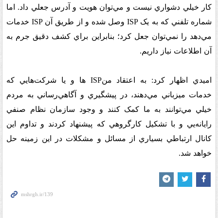
کار خيلي دشواري نيست و مي‌توان هويت و آدرس جعلي داد. اما
شماره تلفني که به يک
ISP
وصل شده و از طريق آن
ISP
خدمات
مي‌دهد را نمي‌توان جعل کرد؛ بنابراين براي کشف دقيق جرم به
آن اطلاعات نياز داريم
.
اميدي اظهار کرد: به اعتقاد من
ISP
ها و يا شرکت‌هايي که
خدمات ميزباني مي‌دهند، در پيشگيري و آگاهي‌رساني به مردم
خيلي مي‌توانند به ما کمک کنند و وجود سازمان نظام صنفي
رايانه‌يي و با تشکيل کارگروهي که پيشنهاد کردند و تداوم اين
کانال ارتباطي بسياري از مسائل و مشکلات در اين زمينه حل
خواهد شد
.