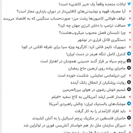
ایالات متحده واقعاً یک «ببر کاغذی» است!
آیا مصرف قهوه و نوشیدنی‌های کافئین‌دار در دوران بارداری مجاز است؟
توقف طولانی کامیون‌ها پشت مرز؛ صورت‌حساب سنگینی که به اقتصاد می‌رسد
حماقت ترامپ با ذخایر انرژی جهان چه کرد؟
چرا تابستان فصل محبوب میکروب‌هاست؟
دستگیری قاتل فراری در نوشهر
نیویورک تایمز فاش کرد: کارگروه ویژه سیا برای تفرقه افکنی در کوبا
کنترل کامل تنگه هرمز در دست ایران!
پرچم سیاه بر فراز گنبد حسینی همچنان در اهتزاز است
ماجرای پیاده روی اربعین حاج رمضان
این دیپلماسی نمایشی، شکست خورده است
روایت پزشکیان از انحلال بانک آینده
شمیم خوش رضوی در هوای بین‌الحرمین
هشدار افسر ارشد آمریکایی به کاخ سفید +فیلم
موشک‌های بالستیک ایران؛ چالش راهبردی آمریکا
باید افراد کارآمدتر را به کار گرفت
حامیان فلسطین در مکزیک پرچم اسرائیل را به آتش کشیدند
دبیرکل سازمان ملل باز هم خواستار آتش‌بس فوری در اوکراین شد
آنچه رهبر شهید سال‌ها پیش دیده بودند