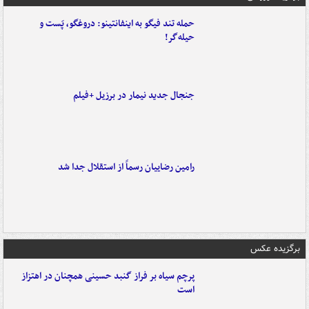
حمله تند فیگو به اینفانتینو: دروغگو، پَست‌ و
حیله‌گر!
جنجال جدید نیمار در برزیل +فیلم
رامین رضاییان رسماً از استقلال جدا شد
برگزیده عکس
پرچم سیاه بر فراز گنبد حسینی همچنان در اهتزاز
است