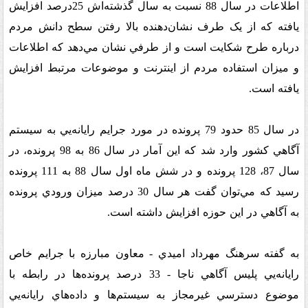
اطلاعات در سال 88 نسبت به سال گذشته‌اش 25درصد افزايش
يافته که از يک طرف نشان‌دهنده بالا رفتن سطح دانش مردم
درباره طرح شکايت است و از طرفي نشان مي‌دهد که اطلاعات
و ميزان استفاده مردم از اينترنت و موضوعات مرتبط افزايش
يافته است
.
در سال 85 حدود 79 پرونده در مورد جرايم رايانه‌يي به سيستم
آگاهي کشور وارد شد که اين آمار در سال 86 به 98 پرونده، در
سال 87، 128 پرونده و در شش ماه اول سال 88 به 111 پرونده
رسيد که مي‌توان گفت هر سال 30 درصد ميزان ورودي پرونده
به آگاهي در اين حوزه افزايش داشته است
.
به گفته سرهنگ مهرداد اميدي - معاون مبارزه با جرايم خاص
رايانه‌يي پليس آگاهي ناجا - 33 درصد پرونده‌ها در رابطه با
موضوع دسترسي غيرمجاز به سيستم‌ها و داده‌هاي رايانه‌يي