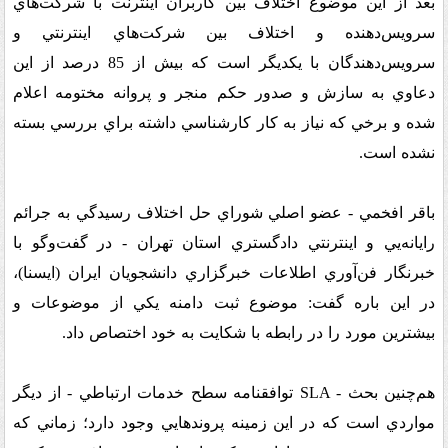
بعد از اين موضوع اختلاف بين کاربران اينترنت با شرکت‌هاي
سرويس‌دهنده و اختلاف بين شرکت‌هاي اينترنتي و
سرويس‌دهندگان با يکديگر است که بيش از 85 درصد از اين
دعاوي به سازش و صدور حکم منجر و پروانه مختومه اعلام
شده و برخي که نياز به کار کارشناسي داشته براي بررسي بسته
نشده است
.
باقر افخمي - عضو اصلي شوراي حل اختلاف رسيدگي به جرائم
رايانه‌يي و اينترنتي دادگستري استان تهران - در گفت‌وگو با
خبرنگار فن‌آوري اطلاعات خبرگزاري دانشجويان ايران (ايسنا)،
در اين باره گفت: موضوع ثبت دامنه يکي از موضوعات و
بيشترين مورد را در رابطه با شکايت به خود اختصاص داد
.
هم‌چنين بحث
SLA -
توافقنامه سطح خدمات ارتباطي - از ديگر
مواردي است که در اين زمينه پروند‌هايي وجود دارد؛ زماني که