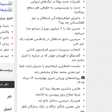
تغییرات جدید یوفا در لیگ‌های اروپایی
دست رد وینیسیوس به حقوقی هم سطح
رونالدو!
اخبار مرتب
ماجرای خواهرخواندگی استقلال و تیم
افغانستانی چه بود؟
بنزما 
حسین نژاد با ۲ میلیون یورو از دینامو جدا
واکنش ب
می‌شود
تاثیر ام
سرمربی سابق استقلال در یک‌قدمی هدایت یک
تیم ملی
زیدان گ
انتصاب سرپرست دبیری فدراسیون کشتی
خطر خا
گفت‌وگو با قهرمان جهان که در مبارزه با اشرار
تیم منت
جانباز شد
نشست اضطراری اینفانتینو با مدیران ارشد فیفا
برچسب‌ها
تیم بعدی محمد صلاح مشخص شد
روزنامه‌های ورزشی امروز چهارشنبه ۱۴ مرداد
۱۴۰۵
نظر شم
طارمی مشتری معروف پیدا کرد
شرط صلاح برای پیوستن به الاتحاد
نام
هرو رنار سرمربی ساحل عاج شد
علی نعمتی شاگرد دژاگه در لیگ ستارگان قطر
ایمیل
شد