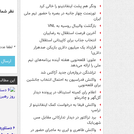
ونگر هم پشت اینفانتینو را خالی کرد
نظر شما 
تورنمنت چهار جانبه در بصره با حضور تیم ملی
ایران
بازگشت والیبال روسیه به VNL
آخرین فرصت استقلال به رضاییان
انتخاب جذاب برای کاپیتانی استقلال
*
لطفا عدد م
قرارداد یک میلیون دلاری بازیکن صدهزار
دلاری!
علوی: قلعه‌نویی هفته آینده برنامه‌های تیم
ملی را ارائه می‌دهد
تراِشتگن دروازه‌بان جدید آژاکس شد
واکنش فدراسیون به احتمال انتخاب جانشین
این مطالب
برای قلعه‌نویی
اعلام رای کمیته استیناف در پرونده دیدار
گل‌گهر و چادرملو
واکنش فیفا به درخواست کمک اینفانتینو از
ترامپ
برد تراکتور در دیدار تدارکاتی مقابل مس
شهربابک
واکنش طاهری و ایری به ماجرای حضور در