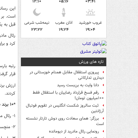
۱۲:۱۰
۰۵:۱۶
۰۳:۴۱
غروب خورشید
اذان مغرب
نیمه‌شب شرعی
قبل به یک میلیارد و 
۲۳:۲۲
۱۹:۲۴
۱۹:۰۴
رئال ماد
کرد و برا
تازه های ورزش
پیروزی استقلال مقابل همنام خوزستانی در
قرار گرف
دیداری تدارکاتی
دانا وایت به بن‌بست رسید
رقم فسخ قرارداد رضاییان با استقلال فقط
کردند.
۱۰۰میلیون تومان!
*۱۰ برند با ارزش باشگاه های فوتبال جهان در سال ۲۰۲۲ به ترتیب زیر است:
ثبت سالروز شکست انگلیس در تقویم فوتبال
آرژانتین
۱- رئال مادرید ۱.۵ میلیارد
برزگر: همای سعادت روی دوش تارتار نشسته
است
۲- منچسترسیتی ۱.۳ میلیارد
رونمایی رئال مادرید از دیومانده