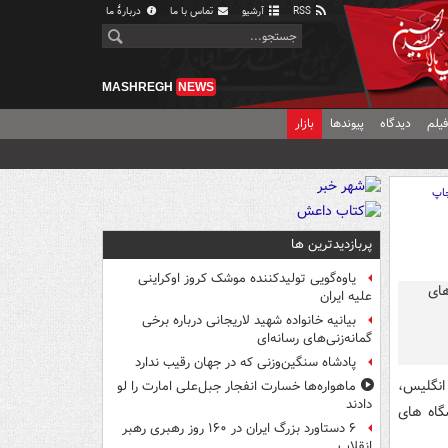
RSS
آرشیو
تماس با ما
دربارهٔ ما
MASHREGH
NEWS
یلم
دیدگاه
پیوندها
بازار
اپ
پربازدیدترین ها
یاوه‌گویی تولیدکننده موشک کروز اوکراینی
علیه ایران
بیانیه خانواده شهید لاریجانی درباره برخی
گمانه‌زنی‌های رسانه‌ای
پادشاه سنگین‌وزنی که در جهان رقیب ندارد
آخرین گزارش منتشر شده توسط سایت "Brand Finance" انگلیس،
ماهواره‌ها خسارت انفجار جبل‌علی امارت را لو
دادند
ن باشگاه های
۶ دستاورد بزرگ ایران در ۱۶۰ روز رهبری رهبر
انقلاب