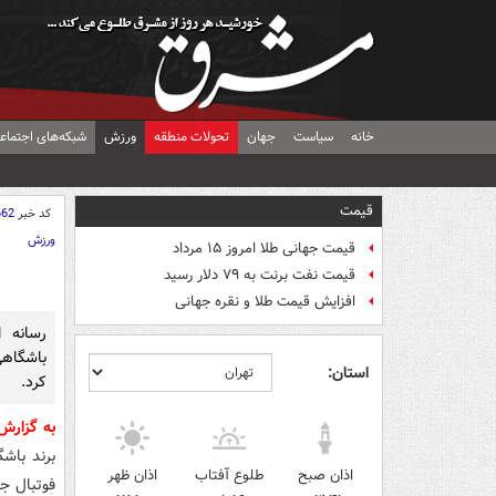
خانه
سیاست
جهان
تحولات منطقه
ورزش
شبکه‌های اجتماع
قیمت
کد خبر
662
ورزش
قیمت جهانی طلا امروز ۱۵ مرداد
قیمت نفت برنت به ۷۹ دلار رسید
افزایش قیمت طلا و نقره جهانی
استان:
کرد.
به گزارش
اذان صبح
طلوع آفتاب
اذان ظهر
فوتبال ج