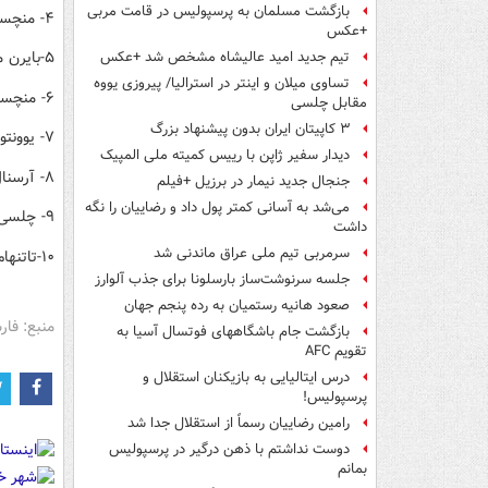
بازگشت مسلمان به پرسپولیس در قامت مربی
۴- منچستریونایتد ۹۲.۰
+عکس
۵-بایرن مونیخ ۸۸.۶
تیم جدید امید عالیشاه مشخص شد +عکس
تساوی میلان و اینتر در استرالیا/ پیروزی یووه
۶- منچسترسیتی ۸۷.۷
مقابل چلسی
۳ کاپیتان ایران بدون پیشنهاد بزرگ
۷- یوونتوس ۸۶.۱
دیدار سفیر ژاپن با رییس کمیته ملی المپیک
۸- آرسنال ۸۵.۹
جنجال جدید نیمار در برزیل +فیلم
می‌شد به آسانی کمتر پول داد و رضاییان را نگه
۹- چلسی ۸۴.۷
داشت
سرمربی تیم ملی عراق ماندنی شد
۱۰-تاتنهام ۸۳.۱
جلسه سرنوشت‌ساز بارسلونا برای جذب آلوارز
صعود هانیه رستمیان به رده پنجم جهان
منبع: فا
بازگشت جام باشگاههای فوتسال آسیا به
تقویم AFC
درس ایتالیایی‌ به بازیکنان استقلال و
پرسپولیس!
رامین رضاییان رسماً از استقلال جدا شد
دوست نداشتم با ذهن درگیر در پرسپولیس
بمانم