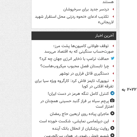
هستند
دردسر جدید برای سرخپوشان
تکذیب ادعای «نحوه ردزنی محل استقرار شهید
لاریجانی»
آخرین اخبار
توقف طولانی کامیون‌ها پشت مرز؛
صورت‌حساب سنگینی که به اقتصاد می‌رسد
حماقت ترامپ با ذخایر انرژی جهان چه کرد؟
چرا تابستان فصل محبوب میکروب‌هاست؟
دستگیری قاتل فراری در نوشهر
نیویورک تایمز فاش کرد: کارگروه ویژه سیا برای
تفرقه افکنی در کوبا
*۱۰ برند برتر(میزان ضریب نفوذ در بازارهای جهانی) باشگاه های فوتبال جهان در سال ۲۰۲۲ به
کنترل کامل تنگه هرمز در دست ایران!
پرچم سیاه بر فراز گنبد حسینی همچنان در
اهتزاز است
ماجرای پیاده روی اربعین حاج رمضان
این دیپلماسی نمایشی، شکست خورده است
روایت پزشکیان از انحلال بانک آینده
شمیم خوش رضوی در هوای بین‌الحرمین