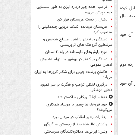
ترامپ: همه چیز درباره ایران به طور استثنایی
 و تحلیل کرده
خوب پیش می‌رود
با افزایش ۱۹ درصدی نسبت به سال
دشان از دست عربستان فرار کرد
عربستان فرمانده ائتلاف دریایی چندملیتی را
منصوب کرد
 آن خود
دستگیری ۸ نفر از اشرار مسلح شاخص و
مرتبطین گروهک های تروریستی
موج بارش‌های تابستانه در راه ۱۱ استان
دستگیری ۶ نفر در بهشهر به اتهام تشویش
برند خود در رده دوم
اذهان عمومی
«کمانِ پرنده» چینی برای شکار کروزها به ایران
می‌آید
یگاه دوم را از آن خود
درگیری لفظی ترامپ و هگزث بر سر کمبود
ذخایر موشکی
۸۰۰ سازۀ آمریکایی خاکستر شد
خود فروخته‌ها چطور با موساد همکاری
می‌کردند؟
ابتکارات رهبر انقلاب در میدان نبرد
واکنش عالیشاه بعد از پیوستن به گل‌گهر
ونس: ایرانی‌ها مذاکره‌کنندگان سرسختی