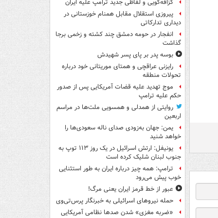
گزافه‌گویی و لفاظی جدید ترامپ علیه ایران
پیروزی استقلال مقابل همنام خوزستانی در
دیداری تدارکاتی
انفجار در حومه دمشق چند کشته و زخمی برجا
گذاشت
بوسه‌ پدر بر پای پسر شهیدش
رایزنی عراقچی و همتای موریتانی خود درباره
تحولات منطقه
موج تهدید علیه قضات آمریکایی پس از صدور
حکم علیه ترامپ
روایتی از همدلی و همسویی ملت‌ها در مراسم
اربعین
یمن: جهان به‌زودی صدای ناله سعودی‌ها را
خواهد شنید
یونیفل: ارتش اسرائیل در یک روز ۱۱۳ توپ به
جنوب لبنان شلیک کرده است
ترامپ: همه چیز درباره ایران به طور استثنایی
خوب پیش می‌رود
عبور از خط قرمز ایران یعنی مرگ!
حمله نیروهای اسرائیلی به خبرنگار پرس‌تی‌وی
«ضربه مغزی» شدن صدها نظامی آمریکایی