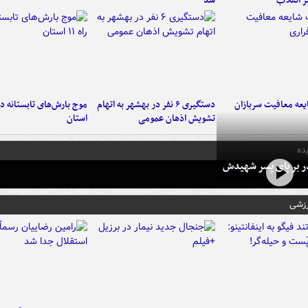
ر انقلاب
شد
عه معافیت سربازان
دستگیری ۶ نفر در بهشهر به اتهام
تشویش اذهان عمومی
استان
ده
در بر پای پسر شهیدش
رزشی