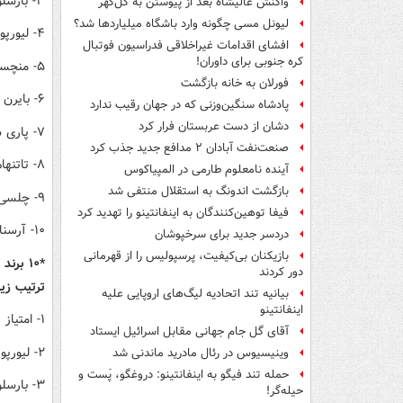
۳- بارسلونا ۱.۳ میلیارد
واکنش عالیشاه بعد از پیوستن به گل‌گهر
لیونل مسی چگونه وارد باشگاه میلیاردها شد؟
۴- لیورپول ۱.۳ میلیارد
افشای اقدامات غیراخلاقی فدراسیون فوتبال
کره جنوبی برای داوران!
۵- منچستریونایتد ۱.۳ میلیارد
فورلان به خانه بازگشت
۶- بایرن مونیخ ۱.۱ میلیارد
پادشاه سنگین‌وزنی که در جهان رقیب ندارد
دشان از دست عربستان فرار کرد
۷- پاری سن ژرمن ۱ میلیارد
صنعت‌نفت آبادان ۲ مدافع جدید جذب کرد
۸- تاتنهام ۰.۹ میلیارد
آینده نامعلوم طارمی در المپیاکوس
بازگشت اندونگ به استقلال منتفی شد
۹- چلسی ۰.۹ میلیارد
فیفا توهین‌کنندگان به اینفانتینو را تهدید کرد
۱۰- آرسنال ۰.۸ میلیارد.
دردسر جدید برای سرخپوشان
بازیکنان بی‌کیفیت، پرسپولیس را از قهرمانی
دور کردند
ترتیب زی
بیانیه تند اتحادیه لیگ‌های اروپایی علیه
اینفانتینو
۱- امتیاز رئال مادرید ۹۴.۰
آقای گل جام جهانی مقابل اسرائیل ایستاد
۲- لیورپول ۹۲.۹
وینیسیوس در رئال مادرید ماندنی شد
حمله تند فیگو به اینفانتینو: دروغگو، پَست‌ و
۳- بارسلونا ۹۲.۱
حیله‌گر!