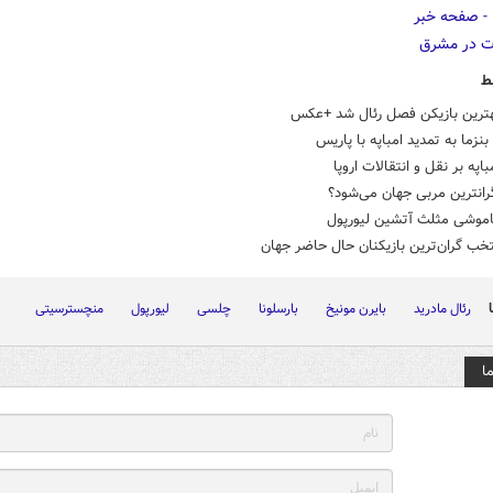
ط
بهترین بازیکن فصل رئال شد +عکس
نزما به تمدید امباپه با پاریس
باپه بر نقل و انتقالات اروپا
رانترین مربی جهان می‌شود؟
موشی مثلث آتشین لیورپول
خب گران‌ترین بازیکنان حال حاضر جهان
رئال مادرید
بایرن مونیخ
بارسلونا
چلسی
لیورپول
منچسترسیتی
ا