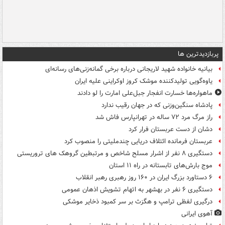
پربازدیدترین ها
بیانیه خانواده شهید لاریجانی درباره برخی گمانه‌زنی‌های رسانه‌ای
یاوه‌گویی تولیدکننده موشک کروز اوکراینی علیه ایران
ماهواره‌ها خسارت انفجار جبل‌علی امارت را لو دادند
پادشاه سنگین‌وزنی که در جهان رقیب ندارد
راز مرگ مرد ۷۲ ساله در تهرانپارس فاش شد
دشان از دست عربستان فرار کرد
عربستان فرمانده ائتلاف دریایی چندملیتی را منصوب کرد
دستگیری ۸ نفر از اشرار مسلح شاخص و مرتبطین گروهک های تروریستی
موج بارش‌های تابستانه در راه ۱۱ استان
۶ دستاورد بزرگ ایران در ۱۶۰ روز رهبری رهبر انقلاب
دستگیری ۶ نفر در بهشهر به اتهام تشویش اذهان عمومی
درگیری لفظی ترامپ و هگزث بر سر کمبود ذخایر موشکی
آهوی ایرانی