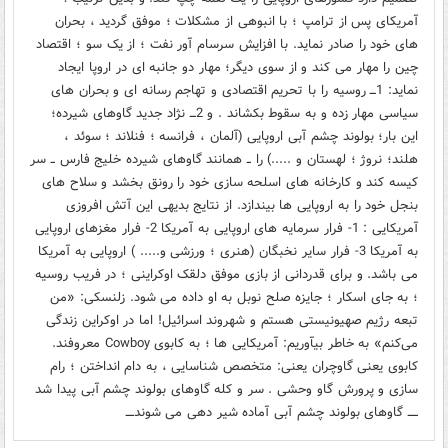
آمریکای پس از ترامپ ؛ با انبوهی از مشکلات ؛ موفق گردید ، بحران
های خود را صادر نماید. با افزایش سرسام آور نفت ؛ از یک سو ؛ اقتصاد
چین را مهار می کند و از سوی دیگر؛ مهار دو جانبه ای در اروپا ایجاد
نماید: 1ـــ روسیه را با تحریم اقتصادی و تهاجم رسانه ای و بحران های
سیاسی مهار زده و به سقوط بکشاند . و 2ـــ نژاد جدید گاوهای شیرده؛
این بار؛ بولوند چشم آبی اروپایی (آلمان ، فرانسه ؛ فنلاند ؛ سوئد ،
هلند؛ نروژ ؛ لهستان و .....) را ــ همانند گاوهای شیرده خلیج فارس ــ سر
کیسه کند و کارخانه های اسلحه سازی خود را رونق بخشد و سلاح های
بنجل خود را به اروپایی ها بیندازد. از نتایج بدیهی این آتش افروزی
آمریکایی : 1- فرار سرمایه های اروپایی به آمریکا 2- فرار مغزهای اروپایی
به آمریکا 3- فرار سایر نخبگان (هنری ؛ ورزشی و..... ) اروپایی به آمریکا
می باشد. و برای قدردانی از بازی موفق دلقک اوکراینی ؛ در فریب روسیه
؛ به جای اسکار ؛ جایزه صلح نوبل به او داده می شود. زلنسکی: «من
تبعه رژیم صهیونیستی هستم و شهروند اسرائیل! اما در اوکراین زندگی
می‌کنم» به خاطر بیآوریم: آمریکایی ها ؛ به کابوی Cowboy معروفند.
کابوی یعنی گاوچران یعنی: متخصص شناسایی ، به دام انداختن ؛ رام
سازی و پرورش گاو وحشی . سر و کله گاوهای بولوند چشم آبی پیدا شد
ـــــ گاوهای بولوند چشم آبی آماده شیر دهی می شوندــــ