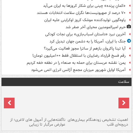
«کمانِ پرنده» چینی برای شکار کروزها به ایران می‌آید
۷۰ درصد از صهیونیست‌ها نگران سلامت انتخابات هستند
یاوه‌گویی تولیدکننده موشک کروز اوکراینی علیه ایران
حرم امیرالمومنین محیای آخر صفر شد
آخرین نبرد «داستان اسباب‌بازی» برای نجات کودکی
جنگ با ایران، آمریکا را به دشمن جهان تبدیل کرد
آیا تینا پاکروان بازهم از ساترا مجوز فعالیت می‌گیرد؟
رقم فسخ قرارداد رضاییان با استقلال فقط ۱۰۰میلیون تومان!
یمن: نقشه عربستان برای حمله به صنعاء را در نطفه خفه کردیم
آمریکا اوایل شهریور میزبان مجمع آژانس انرژی اتمی می‌شود
سلامت
اهمیت تشخیص زودهنگام بیماری‌های
ناگفته‌هایی از آمپول های لاغری؛ از
دریچه‌ای قلب
عوارض مرگبار تا زیبایی
تا