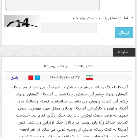
*
لطفا عدد مقابل را در جعبه متن وارد کنید
نظرات
انتشار یافته: 1
در انتظار بررسی: 0
پاسخ
۰۸:۳۲ - ۱۴۰۱/۰۲/۲۹
0
0
آمریکا با جنگ رسانه ای هر چه بیشتر بر تنورجنگ می دمد تا سر و کله
گاوهای بولوند چشم آبی بیشتری پیدا شود ـــــ آمریکا ؛ گاوهای بولوند
چشم آبی شیرده پرورش می دهد ــــــ سرانجام با توطئه ودخالت های
آشکار و نهان و کارگردانی آمریکا ؛ و بازی موفق مهره یهودی ــ رییس
جمهور به ظاهر دلقک اوکراین ــ در یک جنگ زرگری تمام عیار(سیاست
تحریک حداکثری)؛ پای روسیه در باتلاق جنگ اوکراین وارد شد. اکنون
آمریکا به کمک رسانه هایش از روسیه غولی می سازد که هر لحظه
تصمیم دارد کشورهای اروپایی را یک لقمه چپ کند. و بدین ترتیب ؛