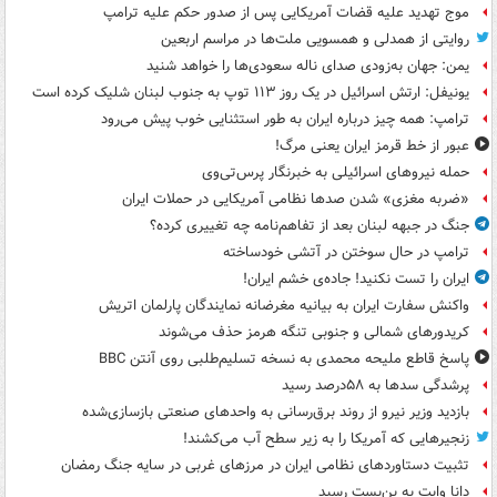
موج تهدید علیه قضات آمریکایی پس از صدور حکم علیه ترامپ
روایتی از همدلی و همسویی ملت‌ها در مراسم اربعین
یمن: جهان به‌زودی صدای ناله سعودی‌ها را خواهد شنید
یونیفل: ارتش اسرائیل در یک روز ۱۱۳ توپ به جنوب لبنان شلیک کرده است
ترامپ: همه چیز درباره ایران به طور استثنایی خوب پیش می‌رود
عبور از خط قرمز ایران یعنی مرگ!
حمله نیروهای اسرائیلی به خبرنگار پرس‌تی‌وی
«ضربه مغزی» شدن صدها نظامی آمریکایی در حملات ایران
جنگ در جبهه لبنان بعد از تفاهم‌نامه چه تغییری کرده؟
ترامپ در حال سوختن در آتشی خودساخته
ایران را تست نکنید! جاده‌ی خشم ایران!
واکنش سفارت ایران به بیانیه مغرضانه نمایندگان پارلمان اتریش
کریدورهای شمالی و جنوبی تنگه هرمز حذف می‌شوند
پاسخ قاطع ملیحه محمدی به نسخه تسلیم‌طلبی روی آنتن BBC
پرشدگی سدها به ۵۸درصد رسید
بازدید وزیر نیرو از روند برق‌رسانی به واحدهای صنعتی بازسازی‌شده
زنجیرهایی که آمریکا را به زیر سطح آب می‌کشند!
تثبیت دستاوردهای نظامی ایران در مرزهای غربی در سایه جنگ رمضان
دانا وایت به بن‌بست رسید