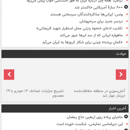
ترامپ: همه چیز درباره ایران به طور استثنایی خوب پیش می‌رود
۸۰۰ سازۀ آمریکایی خاکستر شد
ونس: ایرانی‌ها مذاکره‌کنندگان سرسختی هستند
دردسر جدید برای سرخپوشان
تکذیب ادعای «نحوه ردزنی محل استقرار شهید لاریجانی»
ماهواره ایرانی که از سد ابرها عبور می‌کند
«کمانِ پرنده» چینی برای شکار کروزها به ایران می‌آید
حوادث
تصادف مرگبار در محور اهواز–شوش ۲
آتش‌سوزی در منطقه حفاظت‌شده
تشریح جزئیات تصادف ۱۲ خودرو با ۱۹
پا
دیزمار مهار شد
مصدوم
آخرین اخبار
ماجرای پیاده روی اربعین حاج رمضان
این دیپلماسی نمایشی، شکست خورده است