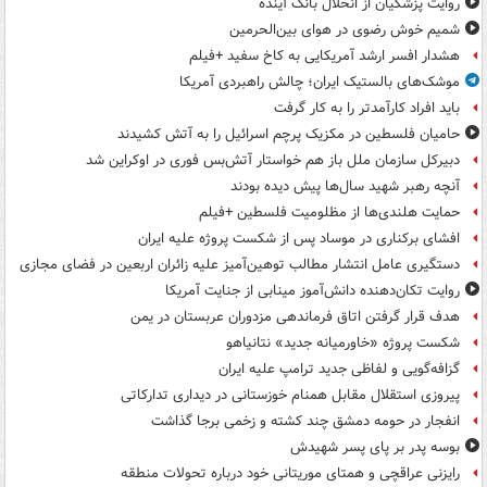
روایت پزشکیان از انحلال بانک آینده
شمیم خوش رضوی در هوای بین‌الحرمین
هشدار افسر ارشد آمریکایی به کاخ سفید +فیلم
موشک‌های بالستیک ایران؛ چالش راهبردی آمریکا
باید افراد کارآمدتر را به کار گرفت
حامیان فلسطین در مکزیک پرچم اسرائیل را به آتش کشیدند
دبیرکل سازمان ملل باز هم خواستار آتش‌بس فوری در اوکراین شد
آنچه رهبر شهید سال‌ها پیش دیده بودند
حمایت هلندی‌ها از مظلومیت فلسطین +فیلم
افشای برکناری در موساد پس از شکست پروژه علیه ایران
دستگیری عامل انتشار مطالب توهین‌آمیز علیه زائران اربعین در فضای مجازی
روایت تکان‌دهنده دانش‌آموز مینابی از جنایت آمریکا
هدف قرار گرفتن اتاق‌ فرماندهی مزدوران عربستان در یمن
شکست پروژه «خاورمیانه جدید» نتانیاهو
گزافه‌گویی و لفاظی جدید ترامپ علیه ایران
پیروزی استقلال مقابل همنام خوزستانی در دیداری تدارکاتی
انفجار در حومه دمشق چند کشته و زخمی برجا گذاشت
بوسه‌ پدر بر پای پسر شهیدش
رایزنی عراقچی و همتای موریتانی خود درباره تحولات منطقه