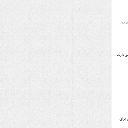
هده
‌دارند
برای