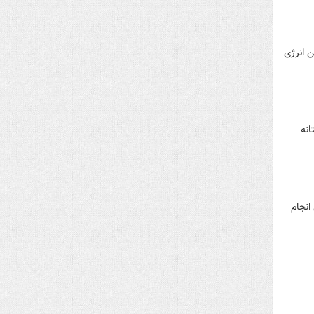
 انرژی
انه
انجام