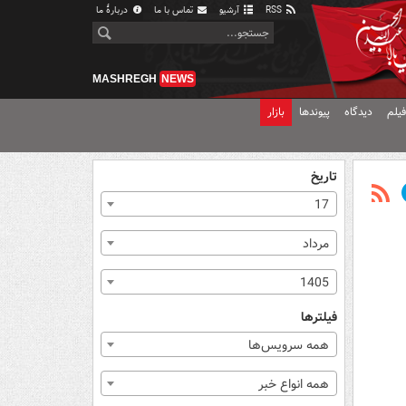
RSS
آرشیو
تماس با ما
دربارهٔ ما
MASHREGH
NEWS
یلم
دیدگاه
پیوندها
بازار
تاریخ
17
مرداد
1405
فیلترها
همه سرویس‌ها
همه انواع خبر