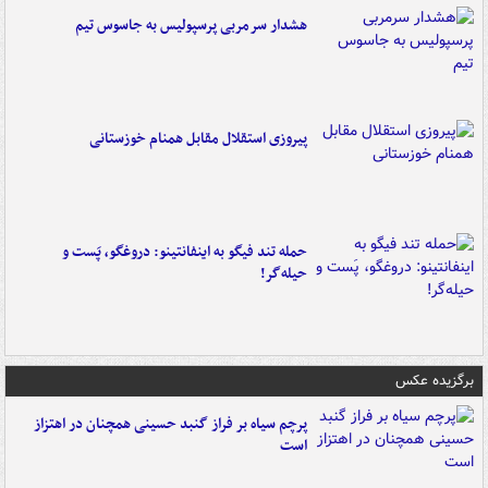
هشدار سرمربی پرسپولیس به جاسوس تیم
پیروزی استقلال مقابل همنام خوزستانی
حمله تند فیگو به اینفانتینو: دروغگو، پَست‌ و
حیله‌گر!
برگزیده عکس
پرچم سیاه بر فراز گنبد حسینی همچنان در اهتزاز
است