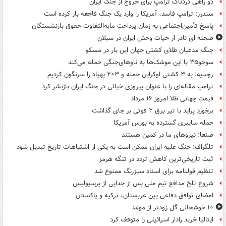
دو راهی دردناک ترامپ برای خروج از جنگ ایران
سندرز: ترامپ فاسد، آمریکا را وارد یک جنگ فاجعه بار کرده است
پاسخ تأمین‌اجتماعی به زمان پرداخت مابه‌التفاوت حقوق بازنشستگان
صحنه ای نادر از حیات وحش ایران در سبلان
جنگ مدعیان طلای کشتی جهان این بار در مسکو
سوخو۳۵ با این موشک‌ها به ناوهای‌جنگی حمله می‌کند
روسیه: به ۳ کشتی اوکراین حمله و ۲۰۳ پهپاد را سرنگون کردیم
ترامپ مقاله‌ای را با عنوان پیروزی خیالی در جنگ ایران بازنشر کرد
قیمت جهانی طلا امروز ۱۶ مرداد
برخورد پراید با تیر برق ۲ فوتی بر جای گذاشت
حمله سایبری گسترده به بورس آمریکا
صنعا: نیروهای ما در کمین‌ هستند
تلگراف: جنگ علیه ایران ممکن است به یکی از اشتباهات تاریخ تبدیل شود
ثبت تاریخی‌ترین کاهش تردد در تنگه هرمز
تنظیم قولنامه برای اسناد سبزرنگ ممنوع شد
شروع تلخ مدافع تیم ملی پس از جدایی از پرسپولیس
امضای توافق دفاعی بین عربستان، ترکیه و پاکستان
۱۰ خوشحالی گل زودتر از موعد
ایتالیا خرید رادار اسرائیلی را متوقف کرد