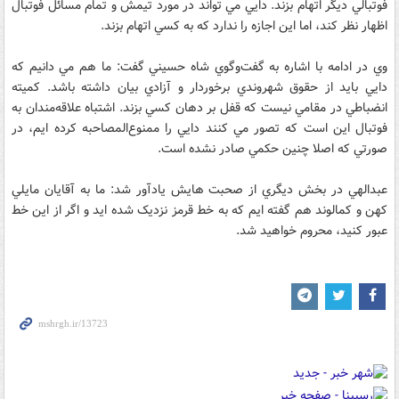
فوتبالي ديگر اتهام بزند. دايي مي تواند در مورد تيمش و تمام مسائل فوتبال
اظهار نظر کند، اما اين اجازه را ندارد که به کسي اتهام بزند.
وي در ادامه با اشاره به گفت‌وگوي شاه حسيني گفت: ما هم مي دانيم که
دايي بايد از حقوق شهروندي برخوردار و آزادي بيان داشته باشد. کميته
انضباطي در مقامي نيست که قفل بر دهان کسي بزند. اشتباه علاقه‌مندان به
فوتبال اين است که تصور مي کنند دايي را ممنوع‌المصاحبه کرده ايم، در
صورتي که اصلا چنين حکمي صادر نشده است.
عبدالهي در بخش ديگري از صحبت هايش يادآور شد: ما به آقايان مايلي
کهن و کمالوند هم گفته ايم که به خط قرمز نزديک شده ايد و اگر از اين خط
عبور کنيد، محروم خواهيد شد.