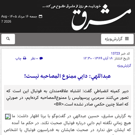
جمعه ۱۶ مرداد ۱۴۰۵ -
Aug
7 2026
گزارش‌ویژه
کد خبر
13723
تاریخ انتشار:
۱۸ آبان ۱۳۸۹ - ۱۲:۳۰
۰ نظر
چاپ
گزارش‌ویژه
عبداللهي: دايي ممنوع المصاحبه نيست!
دبير کميته انضباطي گفت: اشتباه علاقه‌مندان به فوتبال اين است که
تصور مي‌کنند سرمربي پرسپوليس را ممنوع‌المصاحبه کرده‌ايم، در صورتي
که اصلا چنين حکمي صادر نشده است.<BR>
به گزارش مشرق، حسين عبدالهي در گفت‌وگو با برنا اظهار داشت: ما
هيچ زماني نگفته ايم دايي درباره فوتبال صحبت نکند. در حکم ما آمده
که ايشان حق ندارد در صحبت هايشان به فدراسيون فوتبال يا اشخاص