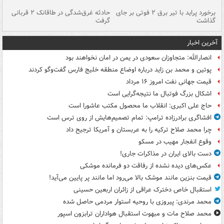
برخورد پراید با تیر برق ۲ فوتی بر جای
حادثه غرق‌شدگی در طاقانک ۲ قربانی
پد
گذاشت
گرفت
جس
آخرین اخبار
انصارالله: متجاوزان سعودی در یمن در امان نخواهند بود
پوتین و محمد بن زاید درباره اوضاع منطقه خلیج فارس گفت‌وگو کردند
قیمت جهانی نفت امروز ۱۶ مرداد
اشکال بزرگ فوتبال ما نتیجه‌گرایی است
حاج علی اکبری: انقلاب ما محصول مکتب عاشورا است
افشاگری برادرزاده ترامپ: تمام تصمیم‌هایش از روی ترس است
چرا محمد صلاح ترکیه را به عربستان و آمریکا ترجیح داد
وقوع انفجار مهیب در مسکو
دست بالای ایران در مذاکرات جاری!
عکس‌های دیده نشده از رفاقت دو فرمانده‌ موشکی
قیمت بنزین مانند موشک بالا می‌رود اما مانند پر پایین می‌آید!
استقبال خاص دخترک عراقی از زائران اربعین حسینی
محمد مرندی: پیروزی با روحیه استوار مردمی حاصل شده
محمد صلاح مات و مبهوت استقبال هواداران ترابزون اسپور