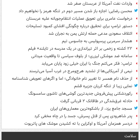
واردات نفت آمریکا از عربستان صفر شد
محسن رضایی: اجازه باز شدن مسیر دوم در تنگه هرمز را نخواهیم داد
درخواست عامری برای تعویق عملیات انتقام‌جویانه علیه عربستان
دستور ترامپ برای تحقیق درباره چگونگی افشای کمبود تسلیحات
ائتلاف سعودی مدعی حمله ارتش یمن به نجران شد
هشدار سرمربی پرسپولیس به جاسوس تیم
۲۲ کشته و زخمی بر اثر تیراندازی در یک مدرسه در تایلند+ فیلم
سامانه ضد موشکی لیزری؛ از بلوف سیاسی تا واقعیت میدانی
ترامپ: فکر می‌کنم جنگ با ایران خیلی زود پایان می‌یابد
نیمی از آمریکایی‌ها از تشدید هرج‌ومرج در غرب آسیا می‌ترسند
از حذف نام همسر تا تغییر نام خانوادگی؛ اما و اگرهای تعویض شناسنامه
نمایی زیبا از تنگه کریان جزیره قشم
رکوردشکنی پیش‌فروش جدیدترین گوشی‌های تاشوی سامسونگ
حادثه غرق‌شدگی در طاقانک ۲ قربانی گرفت
مسجد جامع یزد، از باشکوه‌ترین معماری‌های ایران
پدر شاهرودی پس از قتل پسرش، جسد را در چاه مخفی کرد
دردسر همزمان آمریکا و اوکراین با ته کشیدن موشک های پاتریوت
سلامت