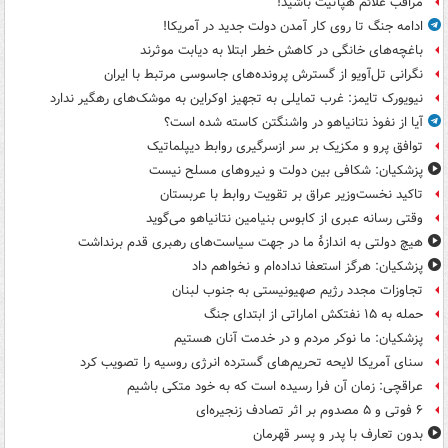
مراقب علائم هپاتیت باشید!
ادامه جنگ تا روی کار آمدن دولت جدید در آمریکا!
باغچه‌های خانگی در کاهش خطر ابتلا به دیابت موثرند
نگرانی تل‌آویو از گسترش پرونده‌های جاسوسی مرتبط با ایران
نیویورک تایمز: غرب تمایلی به تجهیز اوکراین به موشک‌های رهگیر ندارد
آیا از نفوذ نتانیاهو در واشنگتن کاسته شده است؟
توافق پرو و مکزیک بر سر ازسرگیری روابط دیپلماتیک
پزشکیان: شکافی بین دولت و نیروهای مسلح نیست
تاکید نخست‌وزیر عراق بر تقویت روابط با عربستان
وقتی رسانه عبری از کابوس بنیامین نتانیاهو می‌گوید
هیچ دولتی به اندازۀ ما در جهت سیاست‌های رهبری قدم برنداشت
پزشکیان: هرگز استعفا نداده‌ام و نخواهم داد
تجاوزات مجدد رژیم صهیونیستی به جنوب لبنان
حمله به ۱۵ نفتکش‌ اماراتی از ابتدای جنگ
پزشکیان: ما نوکر مردم و در خدمت آنان هستیم
سنای آمریکا لایحه تحریم‌های گسترده انرژی روسیه را تصویب کرد
عراقچی: زمان آن فرا رسیده است که به خود متکی باشیم
۶ فوتی و ۵ مصدوم بر اثر تصادف زنجیره‌ای
بدون تعارف با پدر و پسر قهرمان