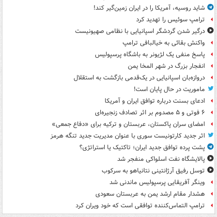
شاید روسیه، آمریکا را در ایران زمین‌گیر کند!
ترامپ سوئیس را تهدید کرد
درگیر شدن گردشگر اسپانیایی با نظامی صهیونیست
واکنش بقائی به خیالبافی ترامپ
پاسخ منفی یک لژیونر به باشگاه پرسپولیس
انفجار بزرگ در شهر المخا یمن
دروازه‌بان اسپانیایی در یک‌قدمی بازگشت به استقلال
ماموریت در حال پایان است!
ادعای بسنت درباره توافق ایران و آمریکا
۶ فوتی و ۵ مصدوم بر اثر تصادف زنجیره‌ای
امضای سران پاکستان، عربستان و ترکیه برای «دفاع جمعی»
اثر جدید کارتونیست سوری با عنوان مدیریت جدید تنگه هرمز
پشت پرده توافق جدید ایران؛ تاکتیک یا استراتژی؟
پالایشگاه نفت اسلواکی منفجر شد
توسل رفیق آرژانتینی نتانیاهو به سرکوب
وینگر آفریقایی پرسپولیس ماندنی شد
هشدار مقام ارشد یمن به عربستان سعودی
ترامپ التماس‌کننده توافقی است که خود ویران کرد