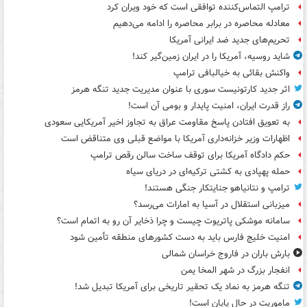
ترامپ التماس‌کننده توافقی است که خود ویران کرد
معادله محاصره در برابر محاصره را ادامه می‌دهیم
تحریم‌های جدید ضد ایرانی آمریکا
شاید روسیه، آمریکا را در ایران زمین‌گیر کند!
واکنش بقائی به خیالبافی ترامپ
اثر جدید کارتونیست سوری با عنوان مدیریت جدید تنگه هرمز
راز قدرت ایران، امنیت پایدار و بومی آن است!
به تعویق افتادن پاسخ مقاومت عراق به تجاوز اخیر آمریکایی سعودی
اظهارات وزیر خزانه‌داری آمریکا با مواضع قبلی وی متناقض است
حکم دادگاه آمریکا برای توقف ساخت سالن رقص ترامپ
حمله پهپادی به کشتی ترکیه‌ای در دریای سیاه
ترامپ و نتانیاهو جنایتکار جنگی هستند!
میزبانی استقلال در آسیا به امارات می‌رسد؟
سامانه موشکی پاتریوت چیست و چرا ذخایر آن رو به اتمام است؟
امنیت خلیج فارس باید به دست کشورهای منطقه تأمین شود
بارش باران در فاروج خراسان شمالی
انفجار بزرگ در شهر المخا یمن
تنگه هرمز به نماد یک تحقیر تاریخی برای آمریکا تبدیل شد!
ماموریت در حال پایان است!