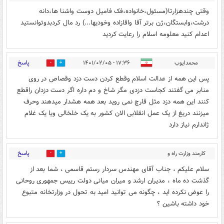
وقتی چندهزارتا(مسئول،خانواده،فک فامیل دوست واشنا ها،دانه
درشت،وابستگان،ژن برتر آقا واقازاده وخودیها...) رد مال کردبدوتوانستید
اعدام کنید معلومه اسلام را رعایت کردید
پاسخ
محمدایوب
۱۷:۳۶ - ۱۴۰۱/۰۲/۰۵
4
6
پس این همه از عدالت اسلام وقطع کردن دست دزد وقصاص در روی
منابر می گفتند کجاست دزدی مگر شاخ و دم داره اگر دست دزدان راقطع
کنند این همه دزد مثل قارچ نمی روید بعد همه هشدار میدهند وحرف
میزنند دریغ از یک عمل انقلابی الان کشور به یک خلخالی ویا یک غلام
ژاندارم نیاز دارد
پاسخ
کارمند وزارت راه و
5
4
شهرسازی
۱۸:۴۵ - ۱۴۰۱/۰۲/۰۵
سلام علیکم ، جناب آقای مهندس سردار رستم قاسمی ، شما بعد از
گذشت ده ماه ، مدیران ارشد و میران میانی دولت رییس جمهوری روحانی
را عوض نکرده اید ، چگونه می توانید امید به تحول در وزارتخانه متبوع
خود داشته باشین ؟