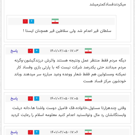
میکردندفسادکمترمیشد
0
5
سلطان قیر اعدام شد ولی سلاطین قیر همچنان ایستا !
پاسخ
۱۷:۰۳ - ۱۴۰۱/۰۲/۰۵
0
11
دیگه مردم فقط منتظر عمل ونتیجه هستند واثرش درزندگیشون-وگرنه
مردم مبدانند حتی یکدرصد شرکت نیست که با پارتی بازی وفساد کار
نمیکنه ومسئولین هم فقط شعار ووعده وعید مبارزه سر میدهند وباند
خودشون مرکز فساد هست
پاسخ
۱۷:۰۵ - ۱۴۰۱/۰۲/۰۵
5
5
وقتی چندهزارتا مسئول،خانواده،فک فامیل دوست واشنا ها،دانه درشت
وابستگانشان رد مال وتوانستید اعدام کنید معلومه اسلام را رعایت کردید
پاسخ
۱۷:۰۶ - ۱۴۰۱/۰۲/۰۵
0
4