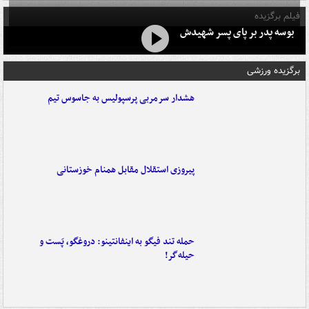
فیلم برگزیده
بوسه‌ پدر بر پای پسر شهیدش
برگزیده ورزشی
هشدار سرمربی پرسپولیس به جاسوس تیم
پیروزی استقلال مقابل همنام خوزستانی
حمله تند فیگو به اینفانتینو: دروغگو، پَست‌ و
حیله‌گر!