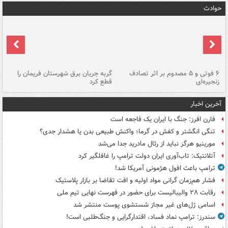
حوادث
۶ فوتی و ۵ مصدوم بر اثر تصادف
گربه جریان برق شهرستان فریمان را
رگ
زنجیره‌ای
قطع کرد
آخرین اخبار
فارن افرز: جنگ با ایران یک فاجعه است
تنگی انگشتر و کفش در گرما؛ واکنش طبیعی بدن یا هشدار جدی؟
مورینیو هرگز نباید از رئال مادرید جدا می‌شد
آتلانتیک: تاب‌آوری ایران دولت ترامپ را غافلگیر کرد
ترامپ باعث افول هژمونی آمریکا شد!
فشار هم‌زمان گرانی مواد اولیه و افت تقاضا بر بازار پلاستیک
رقابت ۲۸ والیبالیست برای حضور در فهرست نهایی تیم ملی
اسامی ژل‌های غیر مجاز شستشوی پوست منتشر شد
سندرز: ترامپ نماد فساد، اقتدارگرایی و جنگ‌طلبی است!