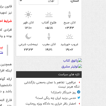
استان:
قانون برا
نیز تمهی
شرایط اح
اذان صبح
طلوع آفتاب
اذان ظهر
۱۲:۱۰
۰۵:۱۸
۰۳:۴۳
افرادی ک
بوده و و
غروب خورشید
اذان مغرب
نیمه‌شب شرعی
بیش
۲۳:۲۳
۱۹:۲۱
۱۹:۰۲
شکسته 
همچنین د
اینکه افر
تازه های سیاست
ارائه گو
عراقچی: تفاهم با عمان به‌معنی بازگشایی
دانشجویا
تنگه هرمز نیست
باشد و دا
روز خبرنگار نامبارک!
حدس بزنید ایران چه رنگی است؟
فارغ الت
احضار باقر خرازی به دادگاه ویژه روحانیت