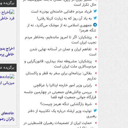
برگزیده و
حال تکرار است
فریاد مردم «فدایی خامنه‌ای بودن» است
به یاد آن روز که به زیارت کربلا رفتی!
جمهوری اسلامی نه از موشک می‌گذرد، نه از
تنگه هرمز!
پزشکیان: اگر تا امروز مانده‌ایم، به‌خاطر مردم
نجیب ایران است
اخراج بدون
تفاهم ایران و عمان در آستانه نهایی شدن
خاطی پرس
است
پزشکیان: مشروطه نماد بیداری، قانون‌گرایی و
مردم‌سالاری ملت ایران است
برگزیده 
بقائی: برنامه‌ای برای سفر به قطر و پاکستان
نداریم
رایزنی وزیر امور خارجه ایتالیا با عراقچی
بررسی چالش‌های جمعیتی در چهارمین جلسه
قرارگاه جوانی جمعیت قوه قضا
شرط بازگشایی تنگه هرمز چیست؟
توئیت وزیر ارشاد درباره یک تکذیبیه از دفتر
جاده‌های م
رهبری
زائران رض
حمایت ایران از تصمیمات رهبران فلسطینی در