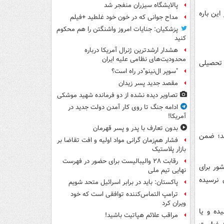
پالایشگاه سیزران منفجر شد
این باره
مداح جوانی که در خون خود غلطید +فیلم
پزشکیان: جنایات امروز واشنگتن را هم محکوم
کنید
هشدار ارشدترین ژنرال آمریکا درباره
محدودیت‌های نظامی علیه ایران
 تحصیلی
"سوپر ال‌نینو"در راه است؟
مقصد جدید پسر زیدان
تصاویر دیده‌ نشده از دو فرمانده شهید موشکی
ادامه جنگ تا روی کار آمدن دولت جدید در
آمریکا!
بدون تعارف با پدر و پسر قهرمان
ند؛ ضمن
فشار هم‌زمان گرانی مواد اولیه و افت تقاضا بر
بازار پلاستیک
رقابت ۲۸ والیبالیست برای حضور در فهرست
ور برای
نهایی تیم ملی
 نرسیده
پاکستان: باید در برابر اسرائیل متحد شویم
ترامپ التماس‌کننده توافقی است که خود
ویران کرد
ده و یا
مراقب علائم هپاتیت باشید!