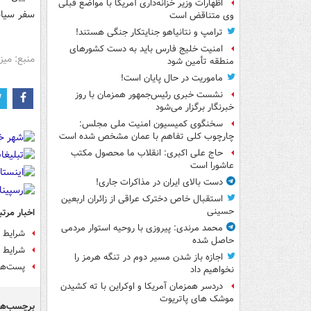
اظهارات وزیر خزانه‌داری آمریکا با مواضع قبلی
سفر سیاح
وی متناقض است
ترامپ و نتانیاهو جنایتکار جنگی هستند!
امنیت خلیج فارس باید به دست کشورهای
منبع: میز
منطقه تأمین شود
ماموریت در حال پایان است!
نشست خبری رئیس‌جمهور همزمان با روز
خبرنگار برگزار می‌شود
سخنگوی کمیسیون امنیت ملی مجلس:
چارچوب کلی تفاهم با عمان مشخص شده است
حاج علی اکبری: انقلاب ما محصول مکتب
عاشورا است
دست بالای ایران در مذاکرات جاری!
استقبال خاص دخترک عراقی از زائران اربعین
حسینی
اخبار مرتب
محمد مرندی: پیروزی با روحیه استوار مردمی
شرایط 
حاصل شده
شرایط 
اجازه باز شدن مسیر دوم در تنگه هرمز را
پست‌های
نخواهیم داد
دردسر همزمان آمریکا و اوکراین با ته کشیدن
موشک های پاتریوت
برچسب‌ها