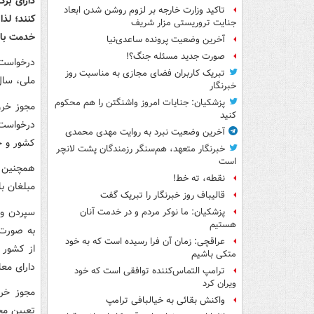
دارای برگ
تاکید وزارت خارجه بر لزوم روشن شدن ابعاد
جنایت تروریستی مزار شریف
خدمت با
آخرین وضعیت پرونده ساعدی‌نیا
صورت جدید مسئله جنگ؟!
درخواست 
تبریک کاربران فضای مجازی به مناسبت روز
ملی، سال
خبرنگار
پزشکیان: جنایات امروز واشنگتن را هم محکوم
مجوز خرو
کنید
درخواست 
آخرین وضعیت نبرد به روایت مهدی محمدی
کشور و حداکثر به مدت ۳۰ روز صا
خبرنگار متعهد، هم‌سنگر رزمندگان پشت لانچر
است
نقطه، ته خط!
مبلغان با ا
قالیباف روز خبرنگار را تبریک گفت
سپردن وث
پزشکیان: ما نوکر مردم و در خدمت آنان
هستیم
به صورت 
عراقچی: زمان آن فرا رسیده است که به خود
از کشور ر
متکی باشیم
دارای معا
ترامپ التماس‌کننده توافقی است که خود
ویران کرد
مجوز خرو
واکنش بقائی به خیالبافی ترامپ