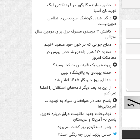
حضور نماینده گل‌گهر در قرعه‌کشی لیگ
قهرمانان آسیا
درگیر شدن گردشگر اسپانیایی با نظامی
صهیونیست
کاهش ۳ درصدی مصرف برق برای دومین سال
متوالی
مداح جوانی که در خون خود غلطید +فیلم
صعود ۱۱۲ هزار واحدی شاخص بورس در
معاملات امروز
پرونده یونیک فایننس به کجا رسید؟
حمله پهپادی به پالایشگاه لیبی
هدایای روز خبرنگار ۱۴۰۵ اعلام شد
از این به بعد دیگر نامه‌های استقلال را امضا
نمی‌کنم
پاسخ معنادار هوافضای سپاه به تهدیدات
آمریکایی‌ها
توضیحات جدید مقاومت عراق درباره تعویق
پاسخ به آمریکا و عربستان
چمن دستگردی زیر کشت نمی‌رود
حدس بزنید ایران چه رنگی است؟