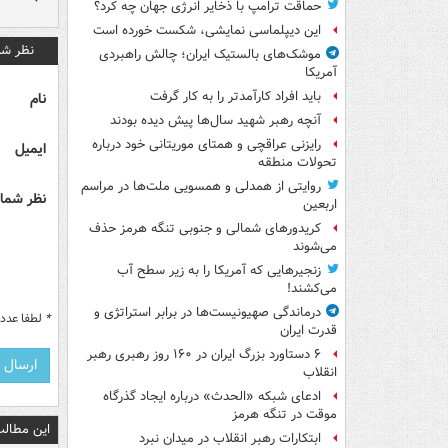
حماقت ترامپ با ذخایر انرژی جهان چه کرد؟
این دیپلماسی نمایشی، شکست خورده است
نظر شم
موشک‌های بالستیک ایران؛ چالش راهبردی
آمریکا
باید افراد کارآمدتر را به کار گرفت
نام
آنچه رهبر شهید سال‌ها پیش دیده بودند
رایزنی عراقچی و همتای موریتانی خود درباره
ایمیل
تحولات منطقه
روایتی از همدلی و همسویی ملت‌ها در مراسم
نظر شما 
اربعین
کریدورهای شمالی و جنوبی تنگه هرمز حذف
می‌شوند
زنجیرهایی که آمریکا را به زیر سطح آب
می‌کشند!
درماندگی صهیونیست‌ها در برابر استراتژی و
*
لطفا عدد م
قدرت ایران
۶ دستاورد بزرگ ایران در ۱۶۰ روز رهبری رهبر
انقلاب
ادعای شبکه «الحدث» درباره ایجاد گذرگاه
موقت در تنگه هرمز
این مطالب
ابتکارات رهبر انقلاب در میدان نبرد