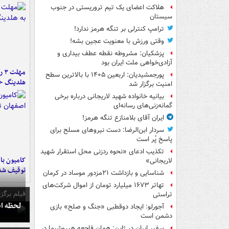
هلاکت اعضای یک تیم تروریستی در جنوب
سیستان
ترامپ کنترلی بر تنگه هرمز ندارد!
وقتی ورزش با معنویت عجین بشه!
پزشکیان: مشروطه نقطه عطف بیداری و
آزادی‌خواهی ملت ایران بود
مه
پورجمشیدیان: اربعین ۱۴۰۵ با بالاترین سطح
هلدینگ خ
امنیت برگزار شد
بیانیه خانواده شهید لاریجانی درباره برخی
گمانه‌زنی‌های رسانه‌ای
ایران آقای بلامنازع تنگه هرمز!
سردار ابن‌الرضا: دست نیروهای مسلح برای
پاسخ پُر است
تکذیب ادعای «نحوه ردزنی محل استقرار شهید
لاریجانی»
توقیف شد
شناسایی و بازداشت ۲۱مزدور موساد در کرمان
تهاتر ۱۶۷۳ میلیارد تومان از اموال شرکت‌های
فیلم برگزی
تراستی
لحظه انفجار جایگاه
آجورلو: ایجاد دوقطبی «جنگ و صلح‌» بازی
دشمن است
سفیر ایران در ژاپن: همان فاجعه هیروشیما در