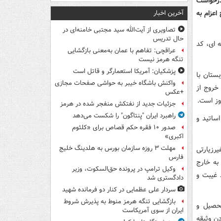
 درخواست
 تا ۴۵ روز قبل از تاریخ اعزام به
آخرین اخبار
تصاویری از آیت‌الله سید مجتبی خامنه‌ای در
حال تدریس
 ای، کد
عراقچی: تفاهم با عمان به‌معنی بازگشایی
تنگه هرمز نیست
پزشکیان: آمریکا استعمارگر و قاتل است
ستان با
واکنش باشگاه خیبر به حواشی صفحات مجازی
خروج از
+عکس
جزئیات جدید از نفتکش منفجر شده در هرمز
راهبرد ایران "پنتاگون" را شکست می‌دهد
نیون، کاروان‌های زیارتی حداکثر ۶۰ روز و اساتید و
صدور ۱۰ فقره حکم قصاص برای «کلثوم
اکبری»
مهلت ۳ روزه سازمان بورس به هلدینگ خلیج
رزیارتی
فارس
به خارج
وکیل ترامپ در پرونده حق‌السکوت، وزیر
د غیبت و
دادگستری شد
سردار علی عظمایی در کنار دو فرمانده شهید
بازگشایی تنگه هرمز منوط به پذیرش شروط
تحصیل و
ایران از سوی آمریکاست
د، نحوه سپردن وثیقه