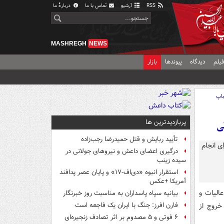
RSS
آرشیو
تماس با ما
دربارهٔ ما
MASHREGH
NEWS
یلم
دیدگاه
پیوندها
بازار
اپ
پربازدیدترین ها
ی
تأیید ربایش و قتل حمیدرضا رجب‌زاده
درگیری اعضای داعش و نیروهای جولانی در
سیده زینب
استقرار انبوه «دی‌اف‑۱۷» و پایان عصر پدافند
آمریکا +عکس
الیات و
بیانیه سپاه پاسداران به مناسبت روز خبرنگار
خروج از
فارن افرز: جنگ با ایران یک فاجعه است
۶ فوتی و ۵ مصدوم بر اثر تصادف زنجیره‌ای