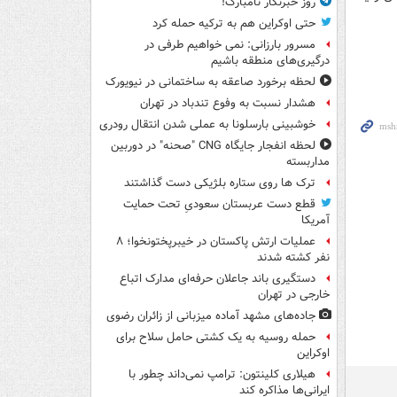
روز خبرنگار نامبارک!
حتی اوکراین هم به ترکیه حمله کرد
مسرور بارزانی: نمی خواهیم طرفی در
درگیری‌های منطقه باشیم
لحظه برخورد صاعقه به ساختمانی در نیویورک
هشدار نسبت به وفوع تندباد در تهران
خوشبینی بارسلونا به عملی شدن انتقال رودری
لحظه انفجار جایگاه CNG "صحنه" در دوربین
مداربسته
ترک ها روی ستاره بلژیکی دست گذاشتند
قطع دست عربستان سعودیِ تحت حمایت
آمریکا
عملیات ارتش پاکستان در خیبرپختونخوا؛ ۸
نفر کشته شدند
دستگیری باند جاعلان حرفه‌ای مدارک اتباع
خارجی در تهران
جاده‌های مشهد آماده میزبانی از زائران رضوی
حمله روسیه به یک کشتی حامل سلاح برای
اوکراین
هیلاری کلینتون: ترامپ نمی‌داند چطور با
ایرانی‌ها مذاکره کند