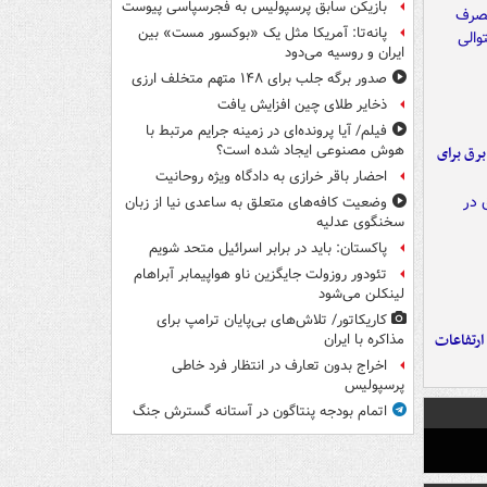
بازیکن سابق پرسپولیس به فجرسپاسی پیوست
پانه‌تا: آمریکا مثل یک «بوکسور مست» بین
ایران و روسیه می‌دود
صدور برگه جلب برای ۱۴۸ متهم متخلف ارزی
ذخایر طلای چین افزایش یافت
فیلم/ آیا پرونده‌ای در زمینه جرایم مرتبط با
هوش مصنوعی ایجاد شده است؟
 برق برای
احضار باقر خرازی به دادگاه ویژه روحانیت
وضعیت کافه‌های متعلق به ساعدی نیا از زبان
سخنگوی عدلیه
پاکستان: باید در برابر اسرائیل متحد شویم
تئودور روزولت جایگزین ناو هواپیمابر آبراهام
لینکلن می‌شود
کاریکاتور/ تلاش‌های بی‌پایان ترامپ برای
ارتفاعات
مذاکره با ایران
اخراج بدون تعارف در انتظار فرد خاطی
پرسپولیس
اتمام بودجه پنتاگون در آستانه گسترش جنگ