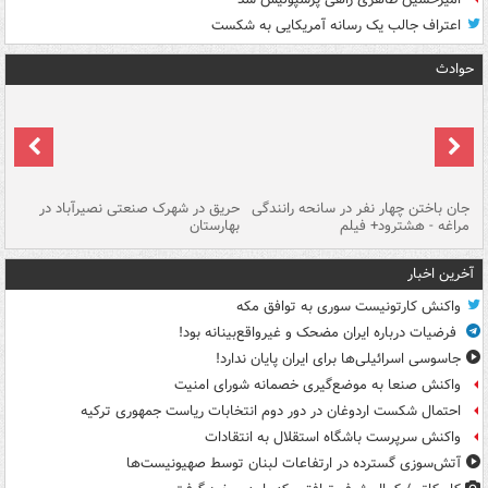
اعتراف جالب یک رسانه آمریکایی به شکست
حوادث
جان باختن چهار نفر در سانحه رانندگی
حریق در شهرک صنعتی نصیرآباد در
حر
مراغه - هشترود+ فیلم
بهارستان
فی
آخرین اخبار
واکنش کارتونیست سوری به توافق مکه
فرضیات درباره ایران مضحک و غیرواقع‌بینانه بود!
جاسوسی اسرائیلی‌ها برای ایران پایان ندارد!
واکنش صنعا به موضع‌گیری خصمانه شورای امنیت
احتمال شکست اردوغان در دور دوم انتخابات ریاست جمهوری ترکیه
واکنش سرپرست باشگاه استقلال به انتقادات
آتش‌سوزی گسترده در ارتفاعات لبنان توسط صهیونیست‌ها