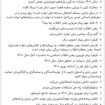
سال ۱۴۰۱ مبارک؛ به قرن پانزدهم خورشیدی خوش آمدید
سفارت ژاپن با برپایی سفره هفت سین سال نو را تبریک گفت
در سال جاری مسئله اشتغال مسئله اول دولت است/ رنج مردم را در
سفرهای استانی لمس می‌کنم/ حمایت از تولید در صدر برنامه‌های دولت است
۸ نکته مهم پیام نوروزی رهبر انقلاب چه بود؟
رهبر انقلاب فردا با مردم سخن می‌گویند
گام بزرگ مجلس برای تولید دانش‌بنیان
فیلم/ دعای ویژه تحویل سال
قدردان اعتماد رهبر معظم انقلاب به رویکردها و تلاش‌های دولت هستیم/
اعتماد رهبر معظم انقلاب سرمایه بزرگی برای دولت است
فیلم/ پیام نوروزی رهبر انقلاب اسلامی به مناسبت آغاز سال ۱۴۰۱
نقش بازار سرمایه در تحقق شعار سال ۱۴۰۱
عکس/ بازار قم در آستانه نوروز ۱۴۰۱
عزمی جزم و استوار داریم تا از تولیدکنندگان و صنعتگران و کارآفرینان حمایت
و پشتیبانی ویژه کنیم
«تولید دانش بنیان» اشتغالزایی می‌کند
اینفوگرافیک/ راه حل مشکلات معیشتی مردم
عکس/ پیام نوروزی سال ۱۴۰۱ در مسجد جامع خرمشهر
اعلام برنامه‌های وزارت جهادکشاورزی برای تولید دانش بنیان و اشتغال
عکس/ بخشایش در آستانه سال نو سفید پوش شد