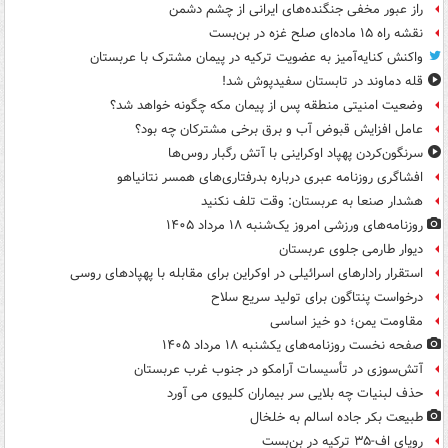
راز عبور مخفی جنگنده‌های ایرانی از چشم دشمن
نقشه راه ۱۵ ماده‌ای صلح غزه در بن‌بست
واکنش کنایه‌آمیز به عضویت ترکیه در پیمان مشترک با عربستان
قله دماوند در تابستان سفیدپوش شد!
وضعیت امنیتی منطقه پس از پیمان مکه چگونه خواهد شد؟
عامل افزایش قبوض آب و برق برخی مشترکان چه بود؟
سرنگون‌کردن پهپاد اوکراینی با آتش رگبار روس‌ها
افشاگری روزنامه عبری درباره بدرفتاری‌های همسر نتانیاهو
هشدار صنعا به عربستان: وقت تلف نکنید
روزنامه‌های ورزشی امروز یک‌شنبه ۱۸ مرداد ۱۴۰۵
دیوار طارمی جلوی عربستان
استقرار رادارهای اسرائیلی در اوکراین برای مقابله با پهپادهای روسی
درخواست پنتاگون برای تولید سریع سلاح
مقاومت یمن؛ دو خیز اساسی
صفحه نخست روزنامه‌های یکشنبه ۱۸ مرداد ۱۴۰۵
آتش‌سوزی در تأسیسات آرامکو در جنوب غرب عربستان
حذف لبنیات چه بلایی سر بیماران کلیوی می آورد
طبیعت بکر جاده اسالم به خلخال
رویای اف-۳۵ ترکیه در بن‌بست