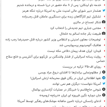
خدمه ناو لینکلن: پس از ۸ ماه حضور در دریا خسته و درمانده‌ شدیم
هشدار دبیر شورای عالی امنیت ملی به امریکا درباره تنگه هرمز
تشکیل تیم کارآگاهان زبده برای دستگیری عاملان قتل رجب‌زاده
شکار تمساح در مالزی
مجتبی جباری تیم جدیدش را انتخاب کرد
طبیعت بکر جاده اسالم به خلخال
توضیحات معاون امنیتی و انتظامی وزیر کشور درباره قتل حمیدرضا رجب زاده
هافبک آلومینیوم پرسپولیسی شد
فیدان: ایران هدف پیمان دفاعی مکه نیست
روایت رسانه اسرائیلی از فشار واشنگتن بر تل‌آویو برای آتش‌بس و خلع سلاح
حماس
رویای اف-۳۵ ترکیه در بن‌بست
از مظلوم‌نمایی براندازها تا افشای دروغ مراد ویسی
نفوذ اطلاعاتی ایران در یگان فوق محرمانه ارتش اسرائیل!
آمریکا نتوانست؛ دیگران هم نمی توانند
شوخی حاج‌قاسم با خبرنگار در عملیات آزادسازی بوکمال
جان دوباره نگین فیروزه ای ایران «دریاچه ارومیه»
ادعای زلنسکی درباره تامین ماهانه موشک‌های رهگیر توسط آمریکا
امیرحسین طاهری راهی پرسپولیس شد