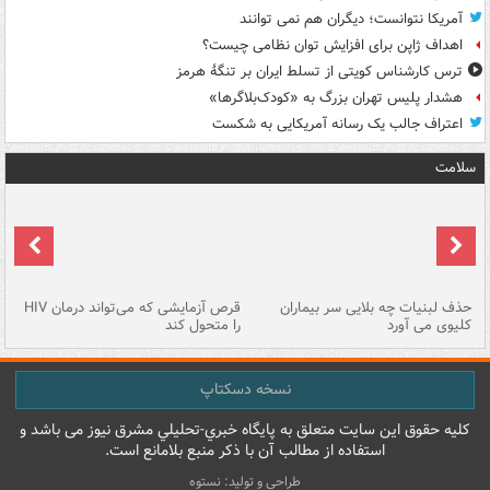
آمریکا نتوانست؛ دیگران هم نمی توانند
اهداف ژاپن برای افزایش توان نظامی چیست؟
ترس کارشناس کویتی از تسلط ایران بر تنگۀ هرمز
هشدار پلیس تهران بزرگ به «کودک‌بلاگرها»
اعتراف جالب یک رسانه آمریکایی به شکست
سلامت
حذف لبنیات چه بلایی سر بیماران
قرص آزمایشی که می‌تواند درمان HIV
عل
کلیوی می آورد
را متحول کند
قل
نسخه دسکتاپ
کليه حقوق اين سايت متعلق به پایگاه خبري-تحليلي مشرق نيوز می باشد و
استفاده از مطالب آن با ذکر منبع بلامانع است.
طراحی و تولید: نستوه