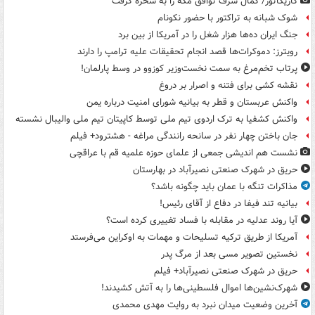
کاریکاتور/ کمال شرف توافق مکه را به سخره گرفت
شوک شبانه به تراکتور با حضور نکونام
جنگ ایران ده‌ها هزار شغل را در آمریکا از بین برد
رویترز: دموکرات‌ها قصد انجام تحقیقات علیه ترامپ را دارند
پرتاب تخم‌مرغ به سمت نخست‌وزیر کوزوو در وسط پارلمان!
نقشه کشی برای فتنه و اصرار بر دروغ
واکنش عربستان و قطر به بیانیه شورای امنیت درباره یمن
واکنش کشفیا به ترک اردوی تیم ملی توسط کاپیتان تیم ملی والیبال نشسته
جان باختن چهار نفر در سانحه رانندگی مراغه - هشترود+ فیلم
نشست هم اندیشی جمعی از علمای حوزه علمیه قم با عراقچی
حریق در شهرک صنعتی نصیرآباد در بهارستان
مذاکرات تنگه با عمان باید چگونه باشد؟
بیانیه تند فیفا در دفاع از آقای رئیس!
آیا روند عدلیه در مقابله با فساد تغییری کرده است؟
آمریکا از طریق ترکیه تسلیحات و مهمات به اوکراین می‌فرستد
نخستین تصویر مسی بعد از مرگ پدر
حریق در شهرک صنعتی نصیرآباد+ فیلم
شهرک‌نشین‌ها اموال فلسطینی‌ها را به آتش کشیدند!
آخرین وضعیت میدان نبرد به روایت مهدی محمدی