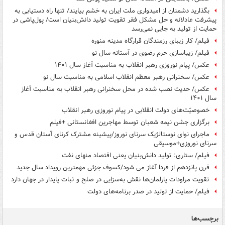
بگذارید دشمنان از امیدواری ملت ایران به خشم بیایند/ تنها راه دستیابی به
پیشرفت عادلانه و حل مشکل فقر تقویت تولید دانش‌بنیان است/ پول‌پاشی در
حمایت از تولید به جایی نمی‌رسد
فیلم/ کار زیبای رزمندگان قرارگاه مدینه منوره
فیلم/ زیباسازی حرم رضوی در آستانه سال نو
عکس/ پیام نوروزی رهبر انقلاب به مناسبت آغاز سال ۱۴۰۱
عکس/ سخنرانی رهبر معظم انقلاب اسلامی به مناسبت سال نو
عکس/ حدیث نصب شده در محل سخنرانی رهبر انقلاب به مناسبت آغاز
سال ۱۴۰۱
خصوصیّت‌های دولت انقلابی در پیام نوروزی رهبر انقلاب
برگزاری جشن نیمه شعبان توسط مهاجرین افغانستانی +فیلم
ماجرای نوای نوستالژیک سرنای نوروز/پیشینه مشترک کرنای آستان قدس و
سرنای نوروزی+موسیقی
فیلم/ ستاری: تولید دانش‌بنیان یعنی اقتصاد منهای نفت
قرن پانزدهم از فردا آغاز می شود/کسوف جزئی مهمترین رویداد سال جدید
تقویت مراودات پارلمان‌ها نقش به‌سزایی در صلح و ثبات پایدار در جهان دارد
فیلم/ حمایت از تولید در صدر برنامه‌های دولت
برچسب‌ها