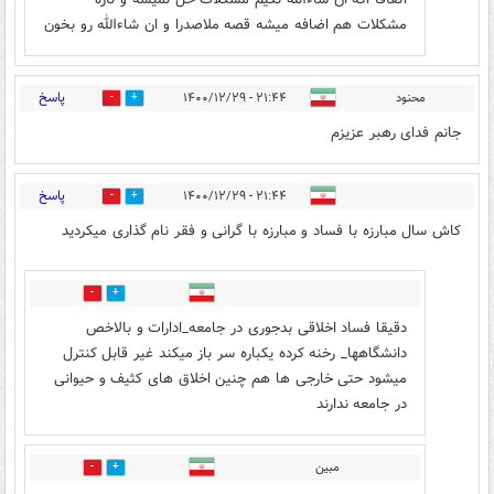
مشکلات هم اضافه میشه قصه ملاصدرا و ان شاءالله رو بخون
پاسخ
محنود
۲۱:۴۴ - ۱۴۰۰/۱۲/۲۹
22
11
جانم فدای رهبر عزیزم
پاسخ
۲۱:۴۴ - ۱۴۰۰/۱۲/۲۹
2
9
کاش سال مبارزه با فساد و مبارزه با گرانی و فقر نام گذاری میکردید
6
8
دقیقا فساد اخلاقی بدجوری در جامعه_ادارات و بالاخص
دانشگاهها_ رخنه کرده یکباره سر باز میکند غیر قابل کنترل
میشود حتی خارجی ها هم چنین اخلاق های کثیف و حیوانی
در جامعه ندارند
مبین
12
8