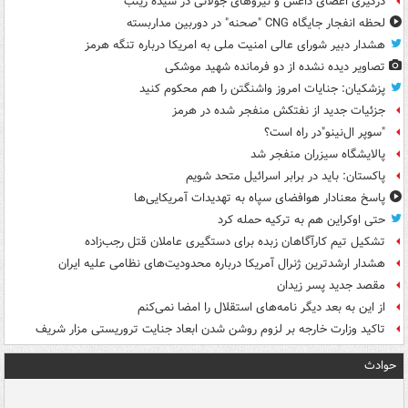
درگیری اعضای داعش و نیروهای جولانی در سیده زینب
لحظه انفجار جایگاه CNG "صحنه" در دوربین مداربسته
هشدار دبیر شورای عالی امنیت ملی به امریکا درباره تنگه هرمز
تصاویر دیده‌ نشده از دو فرمانده شهید موشکی
پزشکیان: جنایات امروز واشنگتن را هم محکوم کنید
جزئیات جدید از نفتکش منفجر شده در هرمز
"سوپر ال‌نینو"در راه است؟
پالایشگاه سیزران منفجر شد
پاکستان: باید در برابر اسرائیل متحد شویم
پاسخ معنادار هوافضای سپاه به تهدیدات آمریکایی‌ها
حتی اوکراین هم به ترکیه حمله کرد
تشکیل تیم کارآگاهان زبده برای دستگیری عاملان قتل رجب‌زاده
هشدار ارشدترین ژنرال آمریکا درباره محدودیت‌های نظامی علیه ایران
مقصد جدید پسر زیدان
از این به بعد دیگر نامه‌های استقلال را امضا نمی‌کنم
تاکید وزارت خارجه بر لزوم روشن شدن ابعاد جنایت تروریستی مزار شریف
حوادث