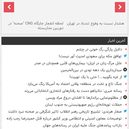
ای
هشدار نسبت به وفوع تندباد در تهران
لحظه انفجار جایگاه CNG "صحنه" در
دس
دوربین مداربسته
ات
آخرین اخبار
دلایل پارگی رگ خونی در چشم
توافق مکه برای سعودی امنیت آور نیست!
علل مرگ زنان در ایران؛ بیماری‌های قلبی همچنان در صدر
میدان‌داری یک دهه نودی در بین‌الحرمین
از غزه بگویید...! حتی با یک توییت!
جنگ تاج و تخت در منطقه؛ وقتی اعتماد به آمریکا رنگ می‌بازد
رسانه عبری: نتانیاهو دست به رفتارهای انتحاری انتخاباتی می‌زند
از مظلوم‌نمایی براندازها تا افشای دروغ مراد ویسی
حملات توپخانه‌ای رژیم صهیونیستی به جنوب لبنان
صفار هرندی: تشییع تاریخی رهبر انقلاب تاثیر شگرفی بر صحنه نبرد داشت
توضیحات معاون امنیتی و انتظامی وزیر کشور درباره قتل حمیدرضا رجب زاده
بازتاب پیامدهای جنگ علیه ایران در رسانه‌های جهان