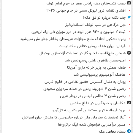
نصب کتیبه‌های دهه پایانی صفر در حرم امام رئوف
افشای نقشه ترور لیونل مسی در جام جهانی ۲۰۲۶
چند نکته درباره توافق مکه!
دبل درگاهی در شب توقف استانداردلیژ
ثبت ۲ میلیون و ۹۲۰ هزار تردد در مرز مهران طی ایام اربعین
یمن: تشکیل ائتلاف مانع مجازات عربستان بخاطر جنایاتش نمی‌شود
فیدان: ایران هدف پیمان دفاعی مکه نیست
شوخی حاج‌قاسم با خبرنگار در عملیات آزادسازی بوکمال
امیرحسین طاهری راهی پرسپولیس شد
طعنه همتی به وزیر خزانه داری آمریکا
هافبک آلومینیوم پرسپولیسی شد
یونان به دنبال گسترش حضور نظامی در خلیج فارس
زخمی شدن ۴ شهروند یمنی در حمله مزدوران سعودی
زخمی شدن ۳ نظامی لبنانی در زوطر غربی
عکاسان و خبرنگاران در دفاع مقدس
ورود فرمانده تروریست‌های آمریکایی به تل‌آویو
آغاز تحقیقات سازمان ملل درباره جاسوسی کارمندش برای اسرائیل
مسیر درآمدزایی فراموش شده لیگ برتری‌ها
پیمان دفاعی مکه!