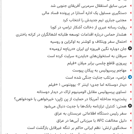
مربی سابق استقلال سرمربی آفریقای جنوبی شد
دستگیری مسئول یک اداره آستارا در پرونده فساد مالی
مجتبی جباری تیم جدیدش را انتخاب کرد
روایت رسانه عبری از دخالت آشکار ترامپ در کوبا
هشدار حماس درباره اقدامات توسعه طلبانه اشغالگران در کرانه باختری
احتمال سفر ویتکاف و کوشنر به اوکراین و روسیه
جان دوباره نگین فیروزه ای ایران «دریاچه ارومیه»
سرطان به استخوان‌های «بایدن» سرایت کرده است
پیروزی قاطع چلسی برابر میلان +فیلم
مهاجم پرسپولیس به پیکان پیوست
ترامپ، مرتکب جنایت جنگی شده است
دیدار دوستانه اما جدی؛ اینتر ۲- یوونتوس ۱ +فیلم
تساوی پرسپولیس مقابل الومینیوم اراک در دیدار دوستانه
پشت‌پرده مداخله آمریکا در حمایت از یِن ژاپن؛ خیرخواهی یا خودخواهی؟
همتی: کنترل ترازنامه بانک‌ها با جدیت دنبال می‌شود
سفر رئیس دستگاه اطلاعاتی عربستان به عراق
دلیل مخالفت AFC با میزبانی آبی‌ها در عراق
سخنگوی ارتش: نظم ایرانی حاکم بر تنگه غیرقابل بازگشت است