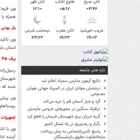
اذان صبح
طلوع آفتاب
اذان ظهر
وی فزود:
۱۲:۱۰
۰۵:۱۷
۰۳:۴۲
همراه با 
باز بودن 
غروب خورشید
اذان مغرب
نیمه‌شب شرعی
۲۳:۲۲
۱۹:۲۳
۱۹:۰۳
وی تاکید
استان باز
برف ۴۵ روستا در آذربایجان شرقی را محاصره کرد
تازه های جامعه
شهرستان‌
نتایج آزمون مدارس سمپاد اعلام شد
شده که ب
درخشش جوانان ایران در المپیاد جهانی هوش
مصنوعی
وی پیش‌ب
گرد و غبار آسمان قم را تیره می‌کند
روستاهای 
ترافیک سنگین در محورهای خروجی مازندران
گربه جریان برق شهرستان فریمان را قطع کرد
تجهیزات 
رگبار و رعدوبرق در راه شمال کشور
پاسخ تأمین‌اجتماعی به زمان پرداخت
آینده اد
مابه‌التفاوت حقوق بازنشستگان