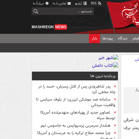
RSS
آرشیو
تماس با ما
دربارهٔ ما
MASHREGH
NEWS
یلم
دیدگاه
پیوندها
بازار
اپ
پربازدیدترین ها
پدر شاهرودی پس از قتل پسرش، جسد را در
چاه مخفی کرد
سامانه ضد موشکی لیزری؛ از بلوف سیاسی تا
واقعیت میدانی
تصاویر جدید از پهپادهای منهدم‌شده آمریکا
توسط سپاه
ان شرقی
هشدار سرمربی پرسپولیس به جاسوس تیم
 و صبح امروز, شاهد به زمین نشستن ۵۰ سانتی‌متر برف
چرا محمد صلاح ترکیه را به عربستان و آمریکا
ترجیح داد