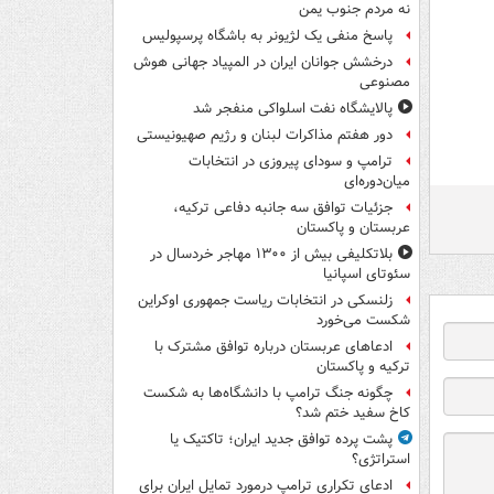
نه مردم جنوب یمن
پاسخ منفی یک لژیونر به باشگاه پرسپولیس
درخشش جوانان ایران در المپیاد جهانی هوش
مصنوعی
پالایشگاه نفت اسلواکی منفجر شد
دور هفتم مذاکرات لبنان و رژیم صهیونیستی
ترامپ و سودای پیروزی در انتخابات
میان‌دوره‌ای
جزئیات توافق سه جانبه دفاعی ترکیه،
عربستان و پاکستان
بلاتکلیفی بیش از ۱۳۰۰ مهاجر خردسال در
سئوتای اسپانیا
زلنسکی در انتخابات ریاست جمهوری اوکراین
شکست می‌خورد
ادعاهای عربستان درباره توافق مشترک با
ترکیه و پاکستان
چگونه جنگ ترامپ با دانشگاه‌ها به شکست
کاخ سفید ختم شد؟
پشت پرده توافق جدید ایران؛ تاکتیک یا
استراتژی؟
ادعای تکراری ترامپ درمورد تمایل ایران برای