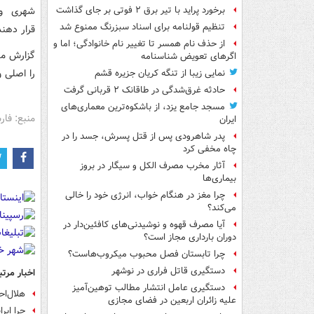
شهری و و
برخورد پراید با تیر برق ۲ فوتی بر جای گذاشت
تنظیم قولنامه برای اسناد سبزرنگ ممنوع شد
قرار دهند
از حذف نام همسر تا تغییر نام خانوادگی؛ اما و
اگرهای تعویض شناسنامه
را اصلی و فرعی و ۱۰ هزار کیلومتر روستایی یک
نمایی زیبا از تنگه کریان جزیره قشم
حادثه غرق‌شدگی در طاقانک ۲ قربانی گرفت
مسجد جامع یزد، از باشکوه‌ترین معماری‌های
منبع: فا
ایران
پدر شاهرودی پس از قتل پسرش، جسد را در
چاه مخفی کرد
آثار مخرب مصرف الکل و سیگار در بروز
بیماری‌ها
چرا مغز در هنگام خواب، انرژی خود را خالی
می‌کند؟
آیا مصرف قهوه و نوشیدنی‌های کافئین‌دار در
دوران بارداری مجاز است؟
چرا تابستان فصل محبوب میکروب‌هاست؟
دستگیری قاتل فراری در نوشهر
اخبار مرتب
دستگیری عامل انتشار مطالب توهین‌آمیز
هلال‌احمر آذربایج
علیه زائران اربعین در فضای مجازی
چرا ایرانی‌ه