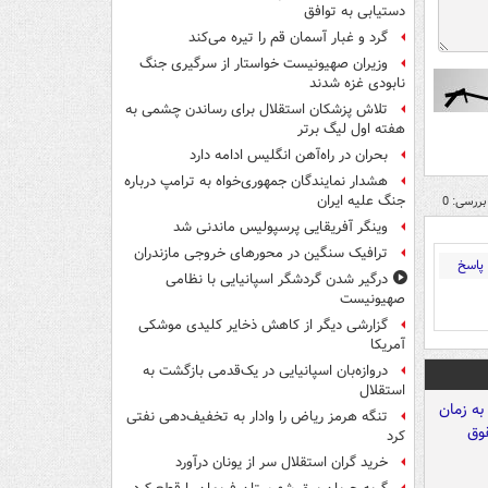
دستیابی به توافق
گرد و غبار آسمان قم را تیره می‌کند
وزیران صهیونیست خواستار از سرگیری جنگ
نابودی غزه شدند
تلاش پزشکان استقلال برای رساندن چشمی به
هفته اول لیگ برتر
بحران در راه‌آهن انگلیس ادامه دارد
هشدار نمایندگان جمهوری‌خواه به ترامپ درباره
جنگ علیه ایران
بررسی: 0
وینگر آفریقایی پرسپولیس ماندنی شد
ترافیک سنگین در محورهای خروجی مازندران
پاسخ
درگیر شدن گردشگر اسپانیایی با نظامی
صهیونیست
گزارشی دیگر از کاهش ذخایر کلیدی موشکی
آمریکا
دروازه‌بان اسپانیایی در یک‌قدمی بازگشت به
استقلال
تنگه هرمز ریاض را وادار به تخفیف‌دهی نفتی
کرد
خرید گران استقلال سر از یونان درآورد