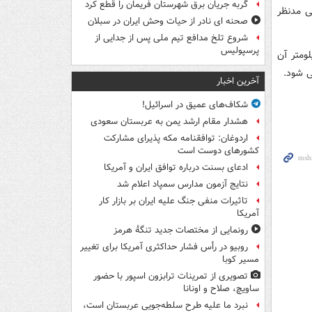
گربه جریان برق شهرستان فریمان را قطع کرد
ی مدنظر
صحنه ای نادر از حیات وحش ایران در سبلان
شروع تلخ مدافع تیم ملی پس از جدایی از
پرسپولیس
ش از ۱۴ هزار کیلومتر راه که ۴ هزار کیلومتر آن
آخرین اخبار
شکاف‌های عمیق در اسرائیل!
هشدار مقام ارشد یمن به عربستان سعودی
اردوغان: توافقنامه مکه پذیرای مشارکت
کشورهای دوست است
ادعای بسنت درباره توافق ایران و آمریکا
نتایج آزمون مدارس سمپاد اعلام شد
تاثیرات منفی جنگ علیه ایران بر بازار کار
آمریکا
رونمایی از مختصات جدید تنگۀ هرمز
روبیو در رأس فشار حداکثری آمریکا برای تغییر
مسیر کوبا
تصویری از تمرینات ترابزون اسپور با حضور
ساویچ، صلاح و اونانا
نبرد ما علیه طرح سلطه‌جویی عربستان است،