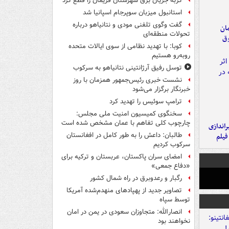
گربه جریان برق شهرستان فریمان را قطع کرد
استانبول میزبان سوپرجام اسپانیا شد
گفت وگوی تلفنی مودی و نتانیاهو درباره
مان
تحولات منطقه‌ای
وق
کوبا: با تهدید نظامی از سوی ایالات متحده
روبه‌رو هستیم
توسل رفیق آرژانتینی نتانیاهو به سرکوب
نشست خبری رئیس‌جمهور همزمان با روز
خبرنگار برگزار می‌شود
ترامپ سوئیس را تهدید کرد
سخنگوی کمیسیون امنیت ملی مجلس:
چارچوب کلی تفاهم با عمان مشخص شده است
یراندازی
طالبان: داعش را به طور کامل در افغانستان
فیلم
سرکوب کردیم
امضای سران پاکستان، عربستان و ترکیه برای
«دفاع جمعی»
رگبار و رعدوبرق در راه شمال کشور
تصاویر جدید از پهپادهای منهدم‌شده آمریکا
توسط سپاه
انصارالله: متجاوزان سعودی در یمن در امان
نخواهند بود