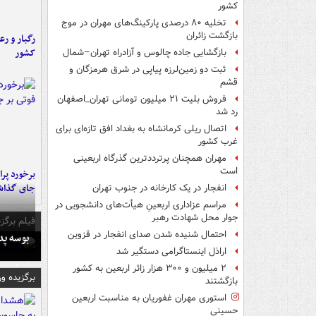
کشور
تخلیه ۸۰ درصدی پارکینگ‌های مهران در موج
بازگشت زائران
رگبار و رع
کشور
بازگشایی جاده چالوس و آزادراه تهران–شمال
ثبت دو زمین‌لرزه پیاپی در شرق هرمزگان و
قشم
فروش بلیت ۲۱ میلیون تومانی تهران_اصفهان
رد شد
اتصال ریلی کرمانشاه به بغداد افق تازه‌ای برای
غرب کشور
مهران همچنان پرترددترین گذرگاه اربعینی
است
جای گذا
انفجار در یک کارخانه در جنوب تهران
مراسم عزاداری اربعینِ هیأت‌های دانشجویی در
جوار محل شهادت رهبر
فیلم برگزی
احتمال شنیده شدن صدای انفجار در قزوین
بوسه‌ پ
اراذل اینستاگرامی دستگیر شد
۲ میلیون و ۳۰۰ هزار زائر اربعین به کشور
برگزیده و
بازگشتند
استوری مهران غفوریان به مناسبت اربعین
حسینی