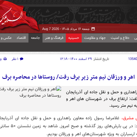
جمعه ۱۶ مرداد ۱۴۰۵ -
Aug 7 2026
ی
دفاع و امنیت
جهاد و مقاومت
حسینیه
فرهنگ و هنر
جامعه
اقتصاد
عکس و ف
1354
تاریخ انتشار:
۲۹ اسفند ۱۴۰۰ - ۱۲:۱۸
۱ نظر
چ
اهر و ورزقان نیم متر زیر برف رفت/ روستاها در محاصره برف
اهداری و حمل و نقل جاده ای آذربایجان
ت: ارتفاع برف در شهرستان های اهر و
ه نیم متر رسید.
ش مشرق،
غلامرضا رسول زاده معاون راهداری و حمل و نقل جاده ای آذربایج
اظهار کرد: در پی بارش‌های روز گذشته
ارسباران به ویژه شهرستان‌های اهر و ورزقان بودیم.