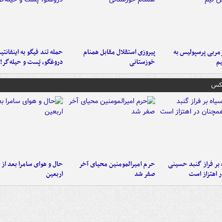
ربی پرسپولیس به
پیروزی استقلال مقابل همنام
حمله تند فیگو به اینفانتین
م
خوزستانی
دروغگو، پَست‌ و حیله‌گر!
عکس
 بر فراز گنبد حسینی
حرم امیرالمومنین محیای آخر
حال و هوای سامرا بعد از ا
 اهتزاز است
صفر شد
اربعین