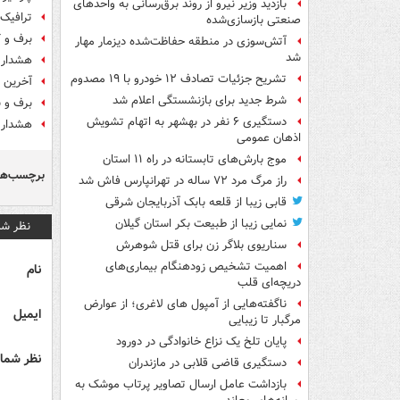
بازدید وزیر نیرو از روند برق‌رسانی به واحدهای
ترافیک 
صنعتی بازسازی‌شده
برف و ک
آتش‌سوزی در منطقه حفاظت‌شده دیزمار مهار
شد
هشدار سا
تشریح جزئیات تصادف ۱۲ خودرو با ۱۹ مصدوم
آخرین ج
شرط جدید برای بازنشستگی اعلام شد
برف و ب
دستگیری ۶ نفر در بهشهر به اتهام تشویش
هشدار ب
اذهان عمومی
موج بارش‌های تابستانه در راه ۱۱ استان
برچسب‌ها
راز مرگ مرد ۷۲ ساله در تهرانپارس فاش شد
قابی زیبا از قلعه بابک آذربایجان شرقی
نمایی زیبا از طبیعت بکر استان گیلان
نظر شم
سناریوی بلاگر زن برای قتل شوهرش
اهمیت تشخیص زودهنگام بیماری‌های
نام
دریچه‌ای قلب
ناگفته‌هایی از آمپول های لاغری؛ از عوارض
ایمیل
مرگبار تا زیبایی
پایان تلخ یک نزاع خانوادگی در دورود
نظر شما 
دستگیری قاضی قلابی در مازندران
بازداشت عامل ارسال تصاویر پرتاب موشک به