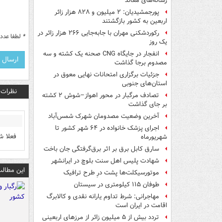
رسانه‌های معاند
پورجمشیدیان: ۲ میلیون و ۸۲۸ هزار زائر
اربعین به کشور بازگشتند
رکوردشکنی مهران با جابه‌جایی ۲۶۶ هزار زائر در
*
لطفا عدد م
یک روز
انفجار در جایگاه CNG صحنه یک کشته و سه
مصدوم برجا گذاشت
جزئیات برگزاری امتحانات نهایی معوق در
استان‌های جنوبی
نظرات
تصادف مرگبار در محور اهواز–شوش ۲ کشته
بر جای گذاشت
آخرین وضعیت مصدومان شهرک شمس‌آباد
اجرای پزشک خانواده در ۶۴ شهر کشور تا
فعلا ش
شهریورماه
سارق کابل برق بر اثر برق‌گرفتگی جان باخت
شهادت پلیس اهل سنت بلوچ در ایرانشهر
این مطالب
موتورسیکلت‌ها پشت درِ طرح ترافیک
طوفان ۱۱۵ کیلومتری در سیستان
مهاجرانی: شرط تداوم یارانه نقدی و کالابرگ
اقامت در ایران است
تردد بیش از ۵ میلیون زائر از مرزهای اربعینی