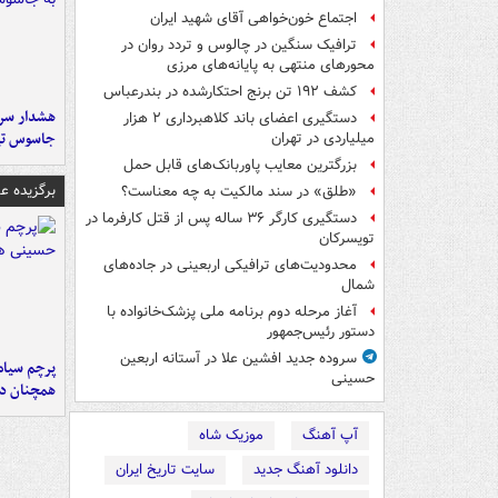
اجتماع خون‌خواهی آقای شهید ایران
ترافیک سنگین در چالوس و تردد روان در
محورهای منتهی به پایانه‌های مرزی
کشف ۱۹۲ تن برنج احتکارشده در بندرعباس
هشدار سرم
دستگیری اعضای باند کلاهبرداری ۲ هزار
جاسوس تی
میلیاردی در تهران
بزرگترین معایب پاوربانک‌های قابل حمل
برگزیده 
«طلق» در سند مالکیت به چه معناست؟
دستگیری کارگر ۳۶ ساله پس از قتل کارفرما در
تویسرکان
محدودیت‌های ترافیکی اربعینی در جاده‌های
شمال‌
آغاز مرحله دوم برنامه ملی پزشک‌خانواده با
دستور رئیس‌جمهور
سروده جدید افشین علا در آستانه اربعین
پرچم سیاه
حسینی
همچنان در
آپ آهنگ
موزیک شاه
دانلود آهنگ جدید
سایت تاریخ ایران