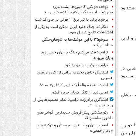
توقف طولانی کامیون‌ها پشت مرز؛
 هشترود
صورت‌حساب سنگینی که به اقتصاد می‌رسد
برخورد پراید با تیر برق ۲ فوتی بر جای گذاشت
تلگراف: جنگ علیه ایران ممکن است به یکی از
اشتباهات تاریخ تبدیل شود
 و فرعی
سوخو۳۵ با این موشک‌ها به ناوهای‌جنگی
حمله می‌کند
ترامپ: فکر می‌کنم جنگ با ایران خیلی زود
پایان می‌یابد
ترامپ سوئیس را تهدید کرد
وستاهایی در
استقبال خاص دخترک عراقی از زائران اربعین
ن مسدود
حسینی
ایالات متحده واقعاً یک «ببر کاغذی» است!
نمایی زیبا از تنگه کریان جزیره قشم
مسیرهای
افشاگری برادرزاده ترامپ: تمام تصمیم‌هایش از
روی ترس است
رکوردشکنی پیش‌فروش جدیدترین گوشی‌های
تاشوی سامسونگ
ازین سال جدید تا دو روز
امضای سران پاکستان، عربستان و ترکیه برای
«دفاع جمعی»
های بین