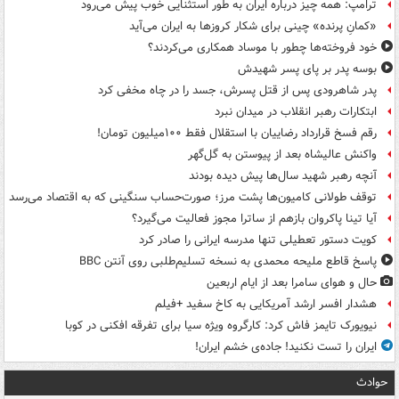
ترامپ: همه چیز درباره ایران به طور استثنایی خوب پیش می‌رود
«کمانِ پرنده» چینی برای شکار کروزها به ایران می‌آید
خود فروخته‌ها چطور با موساد همکاری می‌کردند؟
بوسه‌ پدر بر پای پسر شهیدش
پدر شاهرودی پس از قتل پسرش، جسد را در چاه مخفی کرد
ابتکارات رهبر انقلاب در میدان نبرد
رقم فسخ قرارداد رضاییان با استقلال فقط ۱۰۰میلیون تومان!
واکنش عالیشاه بعد از پیوستن به گل‌گهر
آنچه رهبر شهید سال‌ها پیش دیده بودند
توقف طولانی کامیون‌ها پشت مرز؛ صورت‌حساب سنگینی که به اقتصاد می‌رسد
آیا تینا پاکروان بازهم از ساترا مجوز فعالیت می‌گیرد؟
کویت دستور تعطیلی تنها مدرسه ایرانی را صادر کرد
پاسخ قاطع ملیحه محمدی به نسخه تسلیم‌طلبی روی آنتن BBC
حال و هوای سامرا بعد از ایام اربعین
هشدار افسر ارشد آمریکایی به کاخ سفید +فیلم
نیویورک تایمز فاش کرد: کارگروه ویژه سیا برای تفرقه افکنی در کوبا
ایران را تست نکنید! جاده‌ی خشم ایران!
حوادث