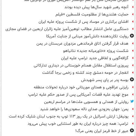
آنچه رهبر شهید سال‌ها پیش دیده بودند
حمایت هلندی‌ها از مظلومیت فلسطین +فیلم
افشای برکناری در موساد پس از شکست پروژه علیه ایران
دستگیری عامل انتشار مطالب توهین‌آمیز علیه زائران اربعین در فضای مجازی
روایت تکان‌دهنده دانش‌آموز مینابی از جنایت آمریکا
هدف قرار گرفتن اتاق‌ فرماندهی مزدوران عربستان در یمن
شکست پروژه «خاورمیانه جدید» نتانیاهو
گزافه‌گویی و لفاظی جدید ترامپ علیه ایران
پیروزی استقلال مقابل همنام خوزستانی در دیداری تدارکاتی
انفجار در حومه دمشق چند کشته و زخمی برجا گذاشت
بوسه‌ پدر بر پای پسر شهیدش
رایزنی عراقچی و همتای موریتانی خود درباره تحولات منطقه
موج تهدید علیه قضات آمریکایی پس از صدور حکم علیه ترامپ
روایتی از همدلی و همسویی ملت‌ها در مراسم اربعین
یمن: جهان به‌زودی صدای ناله سعودی‌ها را خواهد شنید
یونیفل: ارتش اسرائیل در یک روز ۱۱۳ توپ به جنوب لبنان شلیک کرده است
ترامپ: همه چیز درباره ایران به طور استثنایی خوب پیش می‌رود
عبور از خط قرمز ایران یعنی مرگ!