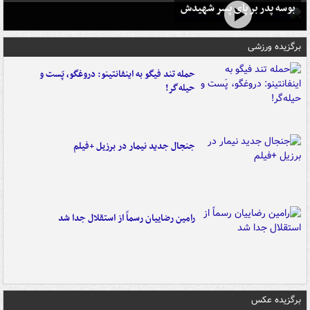
بوسه‌ پدر بر پای پسر شهیدش
برگزیده ورزشی
حمله تند فیگو به اینفانتینو: دروغگو، پَست‌ و
حیله‌گر!
جنجال جدید نیمار در برزیل +فیلم
رامین رضاییان رسماً از استقلال جدا شد
برگزیده عکس