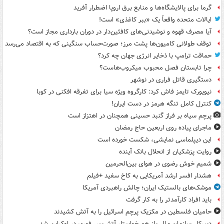
گرما برای پالایشگاه‌ها و منابع برق اروپا اضطرار آفرید
ایالات متحده واقعاً یک «ببر کاغذی» است!
آیا مصرف قهوه و نوشیدنی‌های کافئین‌دار در دوران بارداری مجاز است؟
توقف طولانی کامیون‌ها پشت مرز؛ صورت‌حساب سنگینی که به اقتصاد می‌رسد
حماقت ترامپ با ذخایر انرژی جهان چه کرد؟
چرا تابستان فصل محبوب میکروب‌هاست؟
دستگیری قاتل فراری در نوشهر
نیویورک تایمز فاش کرد: کارگروه ویژه سیا برای تفرقه افکنی در کوبا
کنترل کامل تنگه هرمز در دست ایران!
پرچم سیاه بر فراز گنبد حسینی همچنان در اهتزاز است
ماجرای پیاده روی اربعین حاج رمضان
این دیپلماسی نمایشی، شکست خورده است
روایت پزشکیان از انحلال بانک آینده
شمیم خوش رضوی در هوای بین‌الحرمین
هشدار افسر ارشد آمریکایی به کاخ سفید +فیلم
موشک‌های بالستیک ایران؛ چالش راهبردی آمریکا
باید افراد کارآمدتر را به کار گرفت
حامیان فلسطین در مکزیک پرچم اسرائیل را به آتش کشیدند
دبیرکل سازمان ملل باز هم خواستار آتش‌بس فوری در اوکراین شد