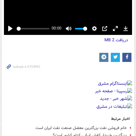
00:00
Play
Mute
Settings
PIP
Enter
Down
دریافت
2 MB
fullscreen
اخبار مرتبط
خام فروشی نفت بزرگترین معضل صنعت نفت ایران است
بزرگترین خریدار کفش ایرانی کدام کشور است؟