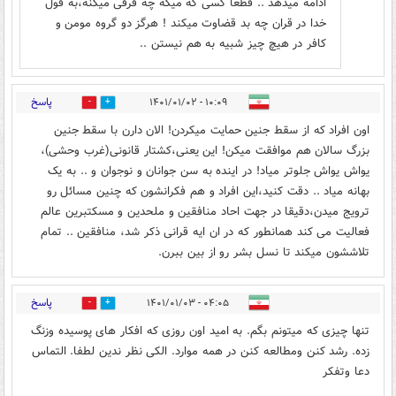
ادامه میدهد .. قطعا کسی که میگه چه فرقی میکنه،به قول
خدا در قران چه بد قضاوت میکند ! هرگز دو گروه مومن و
کافر در هیچ چیز شبیه به هم نیستن ..
پاسخ
۱۰:۰۹ - ۱۴۰۱/۰۱/۰۲
0
2
اون افراد که از سقط جنین حمایت میکردن! الان دارن با سقط جنین
بزرگ سالان هم موافقت میکن! این یعنی،کشتار قانونی(غرب وحشی)،
یواش یواش جلوتر میاد! در اینده به سن جوانان و نوجوان و .. به یک
بهانه میاد .. دقت کنید،این افراد و هم فکرانشون که چنین مسائل رو
ترویج میدن،دقیقا در جهت احاد منافقین و ملحدین و مسکتبرین عالم
فعالیت می کند همانطور که در ان ایه قرانی ذکر شد، منافقین .. تمام
تلاششون میکند تا نسل بشر رو از بین ببرن.
پاسخ
۰۴:۰۵ - ۱۴۰۱/۰۱/۰۳
0
2
تنها چیزی که میتونم بگم. به امید اون روزی که افکار های پوسیده وزنگ
زده. رشد کنن ومطالعه کنن در همه موارد. الکی نظر ندین لطفا. التماس
دعا وتفکر