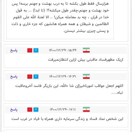
هزارسال فقط طول بکشه تا به درب بهشت و جهنم برسه! پس
خود بهشت و جهنم،چقدر طول میکشه؟! (تا ابد!) ... به قول
خدا در قران ، چه بد معامله میکن! .. الا لعنة الله علی القوم
الظالمین و شیطان و همه همراه هانشون که جزء خاری و ذلت
و پستی چیزی بیشتر نیستن.
پاسخ
۱۵:۳۶ - ۱۴۰۰/۱۲/۲۹
16
3
ازیک مظهرفساد عاقبتی بیش ازاین انتظارنمیرفت
پاسخ
۱۶:۳۱ - ۱۴۰۰/۱۲/۲۹
0
1
اللهم اجعل عواقب امورناخیراإن شا ءالله، این بازیگر فاسد آخروعاقبت
تباه.....
پاسخ
۱۷:۱۱ - ۱۴۰۰/۱۲/۲۹
0
2
این شخص نماد فساد و زندگی سرمایه داری همراه با فیاد در غرب است