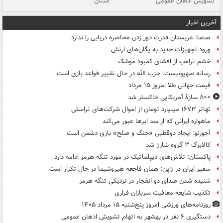
تشویش اذهان عمومی
استان
فا
آخرین اخبار
صنعا: عربستان قدرت دور زدن محاصره دریایی را ندارد
ورود تجهیزات جدید به یگان‌های ارتش
خشم ترامپ از افشای کمبود موشک
رسانه صهیونیست: حزب الله در حال تغییر قواعد بازی است
قیمت جهانی طلا امروز ۱۵ مرداد
۸۰۰ سازۀ آمریکایی خاکستر شد
تهاتر ۱۶۷۳ میلیارد تومان از اموال شرکت‌های تراستی
ماهواره ایرانی که از سد ابرها عبور می‌کند
آجورلو: ایجاد دوقطبی «جنگ و صلح‌» بازی دشمن است
کالابرگ ۳ گروه شارژ شد
پاکستان: تلاش‌های دیپلماتیک در مورد تنگه هرمز ادامه دارد
سفیر ایران در ژاپن: همان فاجعه هیروشیما در حال تکرار است
شنیده شدن صدای دو انفجار در نزدیکی تنگه هرمز
تکذیب شایعه معافیت سربازان فراری
روزنامه‌های ورزشی امروز پنج‌شنبه ۱۵ مرداد ۱۴۰۵
دستگیری ۶ نفر در بهشهر به اتهام تشویش اذهان عمومی