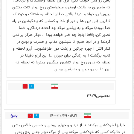
باقی رو مثل خودت کنی! آری اون لحظه وحشتناک و دردناک،
که مامورین به بالنت اومدن، میخواستن روح رو از تنت بکشن
بیرون! رو خواهید دید! وقتی خدا از لحظه وحشتناک و دردناک
کافرین (بی دین ها و دور از خدا و کسانی که زندگیشون در راه
خدا نبوده) میگه و به پیامبر میگه چه لحظه دردناکی، شما
تصور کن،واقعا اونجا چه خبر خواهد بود! .. دیگر هرگز بر نمی
گردند! و در انجا صبح تا شبشون عذاب و حسرت و بودن در
کنار اتش ! چهره چرکین و زشت دور اطرافشون... آرزو لحظه و
ثانیه برگشت ! به زندگی برای جبران ..! این آرزو دقیقا در
لحظه که دارن روح رو از تنشون میگیرن میکن! نه لحظه که
اون عذاب رو ببین و به یقین برسن ..!
0
0
معصومی۳۹۲۹
پاسخ
۱۴:۲۱ - ۱۴۰۰/۱۲/۲۹
12
11
خیلیها خودکشی میکنند تا از درد و رنجهای روحی و جسمی خلاص بشن
در حالیکه کسی که خودکشی میکنه پس از مرگ دچار چنان رنج روحی