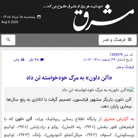
پنجشنبه ۱۵ مرداد ۱۴۰۵ -
Aug 6 2026
فرهنگ و هنر
کد خبر
1353979
تاریخ انتشار:
۲۹ اسفند ۱۴۰۰ - ۱۰:۱۲
۴۵ نظر
چاپ
فرهنگ و هنر
«آلن دلون» به مرگ خودخواسته تن داد
آلن دلون، بازیگر مشهور فرانسوی، تصمیم گرفت با اتانازی به رنج سال‌ها
بیماری پایان دهد.
به گزارش مشرق
از پایگاه اطلاع رسانی ریپابلیک ورلد،
آلن دلون
که با
فیلم‌های
ظهر بنفش
(۱۹۶۰، رنه کلمان)،
روکو و برادرانش
(۱۹۶۰، لوکینو
ویسکونتی)،
کسوف
(۱۹۶۲، میکل‌آنجلو آنتونیونی)،
پلنگ
(۱۹۶۳، لوکینو