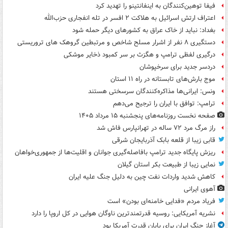
فیفا توهین‌کنندگان به اینفانتینو را تهدید کرد
اعتراف ارتش اسرائیل به هلاکت ۲ افسر در تله انفجاری حزب‌الله
بغداد: نباید از خاک عراق به کشورهای دیگر حمله شود
دستگیری ۸ نفر از اشرار مسلح شاخص و مرتبطین گروهک های تروریستی
درگیری لفظی ترامپ و هگزث بر سر کمبود ذخایر موشکی
دردسر جدید برای سرخپوشان
موج بارش‌های تابستانه در راه ۱۱ استان
ونس: ایرانی‌ها مذاکره‌کنندگان سرسختی هستند
ترامپ: توافق با ایران را ترجیح می‌دهم
صفحه نخست روزنامه‌های پنجشنبه ۱۵ مرداد ۱۴۰۵
راز مرگ مرد ۷۲ ساله در تهرانپارس فاش شد
قابی زیبا از قلعه بابک آذربایجان شرقی
ریزش پایگاه جدید ترامپ بافاصله‌گیری جوانان و اقلیت‌ها از جمهوری‌خواهان
نمایی زیبا از طبیعت بکر استان گیلان
کاهش شدید واردات نفت چین به دلیل جنگ علیه ایران
آهوی ایرانی
فریاد مردم «فدایی خامنه‌ای بودن» است
نشریه آمریکایی: روسیه قدرتمندترین ناوگان هوایی در کل اروپا را دارد
آغاز جنگ ایران برای پایان قدرت آمریکا بود