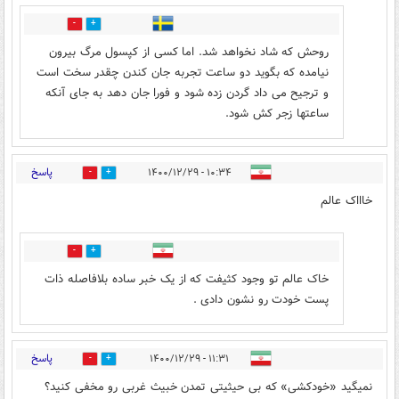
1
1
روحش که شاد نخواهد شد. اما کسی از کپسول مرگ بیرون
نیامده که بگوید دو ساعت تجربه جان کندن چقدر سخت است
و ترجیح می داد گردن زده شود و فورا جان دهد به جای آنکه
ساعتها زجر کش شود.
پاسخ
۱۰:۳۴ - ۱۴۰۰/۱۲/۲۹
12
27
خاااک عالم
35
12
خاک عالم تو وجود کثیفت که از یک خبر ساده بلافاصله ذات
پست خودت رو نشون دادی .
پاسخ
۱۱:۳۱ - ۱۴۰۰/۱۲/۲۹
20
16
نمیگید «خودکشی» که بی حیثیتی تمدن خبیث غربی رو مخفی کنید؟