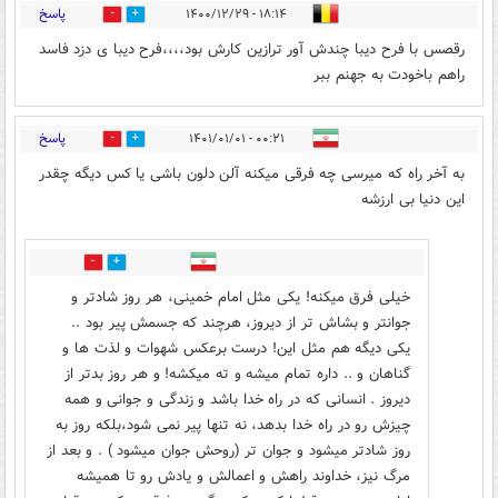
پاسخ
۱۸:۱۴ - ۱۴۰۰/۱۲/۲۹
0
1
رقصس با فرح دیبا چندش آور ترازین کارش بود،،،،فرح دیبا ی دزد فاسد
راهم باخودت به جهنم ببر
پاسخ
۰۰:۲۱ - ۱۴۰۱/۰۱/۰۱
1
1
به آخر راه که میرسی چه فرقی میکنه آلن دلون باشی یا کس دیگه چقدر
این دنیا بی ارزشه
1
2
خیلی فرق میکنه! یکی مثل امام خمینی، هر روز شادتر و
جوانتر و بشاش تر از دیروز، هرچند که جسمش پیر بود ..
یکی دیگه هم مثل این! درست برعکس شهوات و لذت ها و
گناهان و .. داره تمام میشه و ته میکشه! و هر روز بدتر از
دیروز . انسانی که در راه خدا باشد و زندگی و جوانی و همه
چیزش رو در راه خدا بدهد، نه تنها پیر نمی شود،بلکه روز به
روز شادتر میشود و جوان تر (روحش جوان میشود ) . و بعد از
مرگ نیز، خداوند راهش و اعمالش و یادش رو تا همیشه