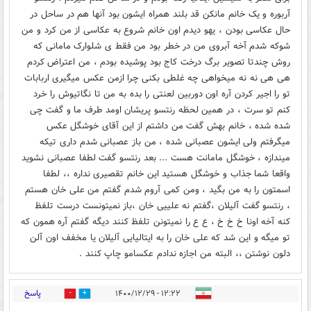
آربوره و یک خانم مانکن قد بلند همراه ایشون بود آنها هم در ساحل در
حال عکاسی بودن ، یهو دیدم اون خانم شروع به عکاسی از من کرد و من
شوکه شدم آخه آبروی من در خطر بود من فقط ی شلوارک مامانی که
روش چندتا تصویر برگ درخت کاج بود پوشیده بودم ، من اعتراض کردم
هی هی نه نه میخواهی چه غلطی بکنی چرا ازمن عکس میگیری اربابات
تو را اجیر کردن آره اون دوربین لعنتی را بده به من تا نگاتیوش را خرد
کنم تو سرت ، در همین لحظه رنتسو پریشان اومد طرف ما و گفت چی
شده شده ، خانم بهش گفت من داشتم از این آقای خوشگل عکس
میگرفتم ولی ایشون عصبانی شده ، من باز عصبانی شدم داری تیکه
میندازه ، خوشگل مامانت هست ... بعد رنتسو گفت لطفا عصبانی نشوید
واقعا شما جذاب و خوشگل هستید این خانم تقصیری نداره ،، لطفا
اسمتون را به من بگید ، ومن کمی آروم شدم گفتم من علی خان هستم
، رنتسو گفت آلیلان ،گفتم نه علییی خان ،باز نمیتونست درست تلفظ
کنه آخه اونا خ خ خ ، ع ع را نمیتونن تلفظ کنند دیگه گفتم آره همون که
تو میگه و این شد که علی خان را به ایتالیایی آلیلان یا مخفف اون آلن
دلون نوشتن ،، البته من اجازه ندادم عکسامو چاپ کنند .
پاسخ
۱۲:۲۲ - ۱۴۰۰/۱۲/۲۹
30
18