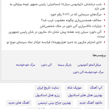
شب درخشش «ژولیوس سزار»/ اسماعیلی: رئیس جمهور توجه ویژه‌ای به
هنر دارد
مرگ‌های سینمایی که در ۲۰۲۱ رقم خورد
مخالف همجنس‌بازی چگونه مغضوب غرب شد؟
جزئیات خاکسپاری آلن دلون در ملک شخصی‌اش
آلن دلون: سیلی چند هفته پیش نشان داد مکرون در شان رئیس جمهوری
نیست
ادای احترام مکرون به «مرد هزارچهره»/ فرانسه عزادار نماد سینمای موج نو
برچسب‌ها
میکل‌آنجلو آنتونیونی
بازیگر سینما
آلن دلون
مرگ خودخواسته
مرگ خودخواسته آلن دلون
آپ آهنگ
موزیک شاه
سایت تاریخ ایران
بهترین هتل های استانبول
رزرو هتل استانبول
دانلود آهنگ جدید
بهترین جراح بینی ترمیمی
آهنگ های جدید