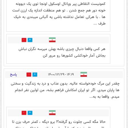
کمونیست التقاطی پیر وپاتال اوسکول اونجا توی یک دیوونه
خونه دور هم جمع شدن . تو هم منطقت اندازه یک ارزن است
ها . با هرکی تعامل نداشته باشی یه آلبانی میبندی به خیک
طرف ...
2
2
هر کس واقعا دنبال چیزی باشه بهش میرسه نگران نباش
بجاش آمار خودکشی کشورها رو مرور کن
پاسخ
۱۴:۱۹ - ۱۴۰۰/۱۲/۲۹
19
13
چقدر این مرگ خودخواسته عالیه. بدون عذاب و درد به زندگیت و سختی
ها پایان میدی. اگر تو ایران امکانش فراهم بشه، من اولین نفر انجام
میدم. واقعا به به...
0
2
حالا مگه کسی جلوت رو گرفته؟! برو دیگه ، کمتر حرف بزن تا