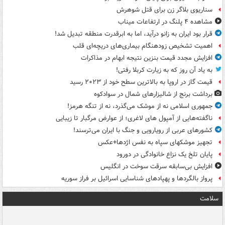
سناریوی بلاگر زن برای قتل شوهرش
مشاهده ۴ پلنگ در ارتفاعات میناب
قرار بود ایران به زانو درآید، اما به ابرقدرت منطقه تبدیل شد!
اهمیت تشخیص زودهنگام بیماری‌های دریچه‌ای قلب
افزایش مجدد قیمت بنزین نتیجه ابهام در مذاکرات
به یاد آن روز که به زیارت کربلا رفتی!
قیمت گاز در اروپا به بالاترین سطح خود از ۲۰۲۳ رسید
برداشت برنج از شالیزارهای شمال در سوادکوه
جمهوری اسلامی نه از موشک می‌گذرد، نه از تنگه هرمز!
ناگفته‌هایی از آمپول های لاغری؛ از عوارض مرگبار تا زیبایی
کشورهای عربی از رویارویی و جنگ با ایران می‌ترسند!
تجهیز موشکهای سپاه به نفس اژدها+عکس
پایان تلخ یک نزاع خانوادگی در دورود
افزایش بی‌سابقه سرقت سوخت در انگلیس
پرواز بالگردها و پهپادهای شناسایی اسرائیل بر فراز سوریه
سلامت