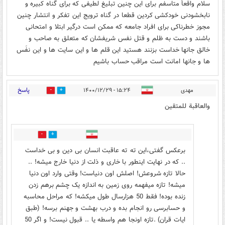
سلام واقعاً متاسفم برای این چنین تبلیغ لطیفی که برای گناه کبیره و
نابخشودنی خودکشی کردین قطعا در گناه ترویج این تفکر و انتشار چنین
مجوز خطرناکی برای افراد جامعه که ممکن است درگیر ابتلا و امتحانی
باشند و دست به ظلم و قتل نفس شریفشان که متعلق به صاحب و
خالق جانها خداست بزنند هستید این قلم ها و این سایت ها و این نفَس
ها و جانها امانت است مراقب حساب باشیم
پاسخ
مهدی
۱۵:۲۴ - ۱۴۰۰/۱۲/۲۹
12
8
والعاقبة للمتقین
0
1
برعکس گفتی،این ته ته عاقبت انسان بی دین و بی خداست
.. که در نهایت اینطور با خاری و ذلت از دنیا خارج میشه! ..
حالا تازه شروعش! اصلش اون دنیاست! وقتی وارد اون دنیا
میشه! تازه میفهمه روی زمین به اندازه یک چشم برهم زدن
زنده بوده! فقط 50 هزارسال طول میکشه! که مراحل محاسبه
و حسابرسی رو انجام بده و درب بهشت و جهنم برسه! (طبق
ایات قران) .تازه اونجا هم واسطه یا .. قبول نیست! و اگر 50