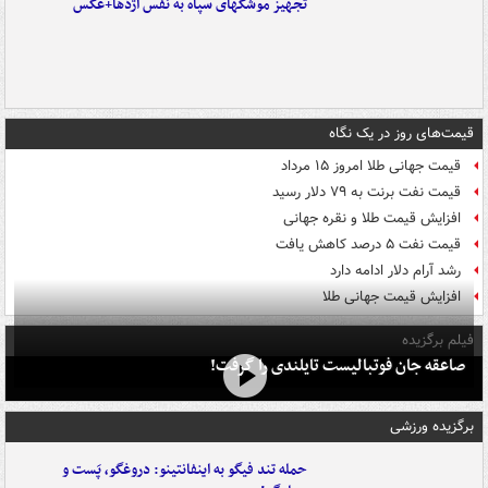
تجهیز موشکهای سپاه به نفس اژدها+عکس
قیمت‌های روز در یک نگاه
قیمت جهانی طلا امروز ۱۵ مرداد
قیمت نفت برنت به ۷۹ دلار رسید
افزایش قیمت طلا و نقره جهانی
قیمت نفت ۵ درصد کاهش یافت
رشد آرام دلار ادامه دارد
افزایش قیمت جهانی طلا
فیلم برگزیده
صاعقه جان فوتبالیست تایلندی را گرفت!
برگزیده ورزشی
حمله تند فیگو به اینفانتینو: دروغگو، پَست‌ و