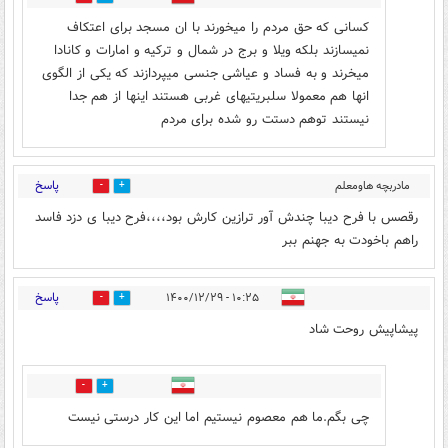
کسانی که حق مردم را میخورند با ان مسجد برای اعتکاف
نمیسازند بلکه ویلا و برج در شمال و ترکیه و امارات و کانادا
میخرند و به فساد و عیاشی جنسی میپردازند که یکی از الگوی
انها هم معمولا سلبریتیهای غربی هستند اینها از هم جدا
نیستند توهم دستت رو شده برای مردم
پاسخ
مادربچه هاومعلم
31
29
مدرسه
۱۰:۲۴ - ۱۴۰۰/۱۲/۲۹
رقصس با فرح دیبا چندش آور ترازین کارش بود،،،،فرح دیبا ی دزد فاسد
راهم باخودت به جهنم ببر
پاسخ
۱۰:۲۵ - ۱۴۰۰/۱۲/۲۹
9
25
پیشاپیش روحت شاد
10
13
چی بگم.ما هم معصوم نیستیم اما این کار درستی نیست