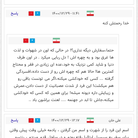
پاسخ
۱۱:۴۱ - ۱۴۰۰/۱۲/۲۹
10
20
خدا رحمتش کنه
1
2
حتما،سفارش دیگه نداری؟! در حالی که اون در شهوات و لذت
ها غرق بود و به چهره اش ! دل ربایی میکرد . در اون طرف
دنیا و شاید کمی نزدیک به خود،عده ای زیادی در فقر و محتاج
کمترین ها! حالا هم که چهره اش رو از دست داده،افسردگی
گرفته ... کسی که خودکشی میکنه،اگر می تونست باقی رو
هم میکشت! این فرد از شدت عصبانیت از دست دادن،عمرش
و زیبایش داره دیونه میشه! برای همین که کسی که خودکشی
میکنه،جاش تا ابد در جهنمه .... لعنت براشون باد ..
پاسخ
علی خان
۱۲:۱۷ - ۱۴۰۰/۱۲/۲۹
4
7
اسم این فرد را از شهرت و اسم من گرفتن ، یادمه خیلی وقت پیش وقتی
برای سفر به سیسیل ایتالیا رفته بودم و در ساحل قدم میزدم ، رنتسو