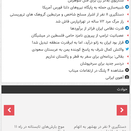
سناریوی بلاگر زن برای قتل شوهرش
شبیه‌سازی حمله به پایگاه نیروهای دلتا فورس آمریکا
دستگیری ۸ نفر از اشرار مسلح شاخص و مرتبطین گروهک های تروریستی
راز مرگ مرد ۷۲ ساله در تهرانپارس فاش شد
قدرت نظامی ایران فراتر از برآوردها
عصبانیت ترامپ از پیروزی نامزد حامی فلسطین در میشیگان
قرار بود ایران به زانو درآید، اما به ابرقدرت منطقه تبدیل شد!
واکنش کمال شرف به پاسخ کوبنده یمن به عربستان سعودی
بقائی: برنامه‌ای برای سفر به قطر و پاکستان نداریم
دردسر جدید برای سرخپوشان
مشاهده ۴ پلنگ در ارتفاعات میناب
آهوی ایرانی
حوادث
دستگیری ۶ نفر در بهشهر به اتهام
موج بارش‌های تابستانه در راه ۱۱