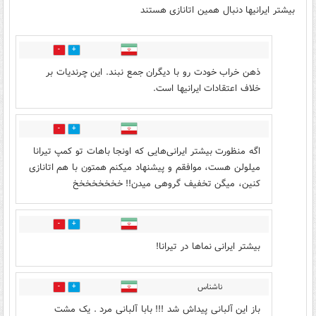
بیشتر ایرانیها دنبال همین اتانازی هستند
5
30
ذهن خراب خودت رو با دیگران جمع نبند. این چرندیات بر
خلاف اعتقادات ایرانیها است.
7
30
اگه منظورت بیشتر ایرانی‌هایی که اونجا باهات تو کمپ تیرانا
میلولن هست، موافقم و پیشنهاد میکنم همتون با هم اتانازی
کنین، میگن تخفیف گروهی میدن!! خخخخخخخخ
4
16
بیشتر ایرانی نماها در تیرانا!
ناشناس
7
7
باز این آلبانی پیداش شد !!! بابا آلبانی مرد . یک مشت