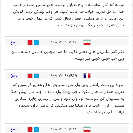
میشه که قابل مقایسه با رنج دنیایی نیست. جان امانتی است از جانب
خدا. ما حق نداریم خیانت در امانت کنیم. هر وقت وقتش برسه خودش
این امانت رو از ما میگیره. خوش بحال کسی که با اعمال خوب و در
حالی که رضایت پروردگار رو داره از دنیا بره.
پاسخ
۱۴:۲۵ - ۱۴۰۰/۱۲/۲۹
7
1
فکر کنم سلبریتی های نحس نکبت ما هم اینچنین عاقبتی داشته باشن
ولی خب خیلی خیلی دیر میشه
پاسخ
۱۴:۲۹ - ۱۴۰۰/۱۲/۲۹
0
1
الن دلون دست راستی چون وارد بازی سلبریتی های هنری فرانسوی که
تقریبا همگی ساختار شکن و چپ بودند وارد نشد تا چند سال پیش اصلا
به فستیوال کن نتوانسته بود وارد شود و پس از بیماری جایزه افتخاری
فستیوال کن را شاید برای میلیاردها منفعتی که نامش برای سینمای
فرانسه آورد در یافت کرد
پاسخ
۱۴:۴۲ - ۱۴۰۰/۱۲/۲۹
8
0