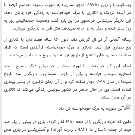
ویسکونتی) و
زورو
(۱۹۷۵، دوچو تساری) به شهرت رسید، تصمیم گرفته تا
در آینده نزدیک با اتانازی یا مرگ خودخواسته به زندگی خود پایان دهد.
این بازیگر سرشناس فرانسوی در این باره گفت وضعیت جسمانیش روز به
روز بدتر شده و دیگر به او اجازه نمی‌دهد مثل قبل به بازیگری بپردازد.
رسانه آلمانی آر تی ال گزارش داد، دلون ۸۶ ساله قصد دارد با اتانازی از
رنج بیماری فرار کند. اتانازی یا مرگ خودخواسته فرآیندی است که افراد
مبتلا به بیماری های لاعلاج از طریق آن به درد و رنج خود پایان می‌دهند.
انجام این کار در بعضی کشورها مجاز و در برخی دیگر ممنوع است.
اسطوره سینمای فرانسه و یکی از خوش سیماترین بازیگران مرد تاریخ
سینما در سال ۲۰۱۹ دوبار سکته کرد و از آن زمان تاکنون در بستر بیماری
افتاده است. وی در حال حاضر در کشور سوئیس زندگی می‌کند که اتانازی
در آن مجاز است.
دلون که حرفه بازیگری را از دهه ۱۹۵۰ آغاز کرده، بازی در بیش از یک صد
فیلم از جمله
داستان ما
(۱۹۸۴، رابرت آورانچ) و
آستریکس در بازی های