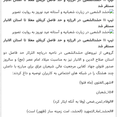
مستقر شد
تیپ ۱۱ حشدالشعبی در الرزازه و حد فاصل کربلای معلا تا استان الانبار
مستقر شد
تیپ ۱۱ حشدالشعبی در الرزازه و حد فاصل کربلای معلا تا استان الانبار
مستقر شد
گروهی از نیروهای حشدالشعبی در ناحیه دریاچه الثرثار حد فاصل دو
استان صلاح الدین و الانبار نیز به مناسبت میلاد امام عصر (عج) و سالروز
صدور فتوای جهاد کفایی مرجعیت عالی شیعیان عراق برای مبارزه با داعش
چند هشتگ را در شبکه های اجتماعی به کاربران توصیه و داغ کردند:
#شهر_الفتوی (ماه فتوا)
#١٥_شعبان
#الوفاء_لمن_ضحی (وفا به آنکه ایثار کرد)
#الحشد_امة_التمهید (الحشد، امت زمینه ساز {ظهور} است)