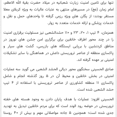
تنها برای تامین امنیت زیارت شعبانیه در میلاد حضرت بقیة الله الاعظم،
امام زمان (عج) در مسیرهای منتهی به عتبات عالیات به ویژه کربلای معلا
مستقر بودند؛ از یگان های ویژه رزمی گرفته تا واحدهای حمل و نقل و
خدمات پزشکی و ارائه خدمات متعدد به زوار.
همزمان، ۴ تیپ ۱، ۲۰، ۲۳ و ۱۱۰ حشدالشعبی نیز مسئولیت برقراری امنیت
را در چند محور اطراف خانقین برای برگزاری امن جشن های نوروز در
مناطق کردنشین با برپایی ایستگاه های بازرسی، گشت های سیار و
پاکسازی منطقه از عناصر تروریستی داعش در هماهنگی با سایر تشکیلات
امنیتی بر عهده گرفته اند.
صادق الحسینی سخنگوی محور دیالی الحشد الشعبی می گوید سه عملیات
امنیتی در بخش خانقین و محیط آن در ۵ روز گذشته انجام و شامل
پاکسازی ۱۱ منطقه کشاورزی از عناصر تروریستی با استفاده از ۴ تیپ
حشد الشعبی شده است.
الحسینی افزود: عملیات با هدف پایان دادن به وجود هسته های خفته
تروریستی در حوضه رود الوند است که برای مردم خانقین تبدیل به تهدید
جدی شده است؛ همچنین ۵ جاده مواصلاتی مهم و بیش از ۴۰ روستا