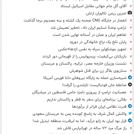
آقای گل جام جهانی مقابل اسرائیل ایستاد
تمرین رزمی تکاوران ارتش
انفجار در جایگاه CNG صحنه یک کشته و سه مصدوم برجا گذاشت
ترامپ وعدۀ تسلیم ایران داد، تحقیر نصیبش شد
تفاهم ایران و عمان در آستانه نهایی شدن است
پایان تلخ یک نزاع خانوادگی در دورود
تجهیز موشکهای سپاه به نفس اژدها+عکس
بازیکنان بی‌کیفیت، پرسپولیس را از قهرمانی دور کردند
نشست وزیران خارجه مصر، ترکیه، پاکستان و عربستان
سناریوی بلاگر زن برای قتل شوهرش
شبیه‌سازی حمله به پایگاه نیروهای دلتا فورس آمریکا
صاعقه جان فوتبالیست تایلندی را گرفت!
عصبانیت ترامپ از پیروزی نامزد حامی فلسطین در میشیگان
بقائی: برنامه‌ای برای سفر به قطر و پاکستان نداریم
قدرت نظامی ایران فراتر از برآوردها
واکنش کمال شرف به پاسخ کوبنده یمن به عربستان سعودی
قرار بود ایران به زانو درآید، اما به ابرقدرت منطقه تبدیل شد!
راز مرگ مرد ۷۲ ساله در تهرانپارس فاش شد