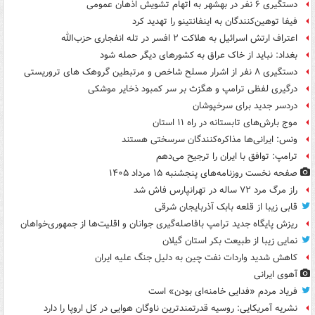
دستگیری ۶ نفر در بهشهر به اتهام تشویش اذهان عمومی
فیفا توهین‌کنندگان به اینفانتینو را تهدید کرد
اعتراف ارتش اسرائیل به هلاکت ۲ افسر در تله انفجاری حزب‌الله
بغداد: نباید از خاک عراق به کشورهای دیگر حمله شود
دستگیری ۸ نفر از اشرار مسلح شاخص و مرتبطین گروهک های تروریستی
درگیری لفظی ترامپ و هگزث بر سر کمبود ذخایر موشکی
دردسر جدید برای سرخپوشان
موج بارش‌های تابستانه در راه ۱۱ استان
ونس: ایرانی‌ها مذاکره‌کنندگان سرسختی هستند
ترامپ: توافق با ایران را ترجیح می‌دهم
صفحه نخست روزنامه‌های پنجشنبه ۱۵ مرداد ۱۴۰۵
راز مرگ مرد ۷۲ ساله در تهرانپارس فاش شد
قابی زیبا از قلعه بابک آذربایجان شرقی
ریزش پایگاه جدید ترامپ بافاصله‌گیری جوانان و اقلیت‌ها از جمهوری‌خواهان
نمایی زیبا از طبیعت بکر استان گیلان
کاهش شدید واردات نفت چین به دلیل جنگ علیه ایران
آهوی ایرانی
فریاد مردم «فدایی خامنه‌ای بودن» است
نشریه آمریکایی: روسیه قدرتمندترین ناوگان هوایی در کل اروپا را دارد