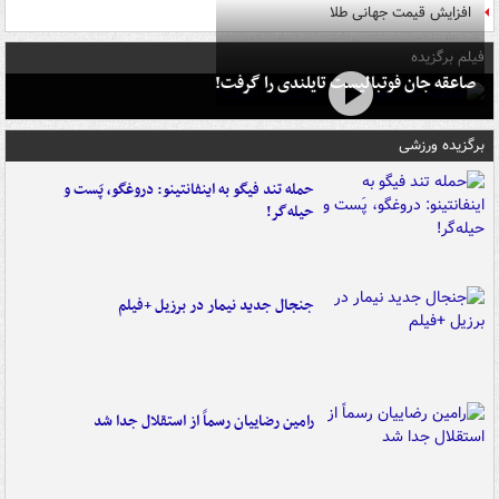
افزایش قیمت جهانی طلا
فیلم برگزیده
صاعقه جان فوتبالیست تایلندی را گرفت!
برگزیده ورزشی
حمله تند فیگو به اینفانتینو: دروغگو، پَست‌ و
حیله‌گر!
جنجال جدید نیمار در برزیل +فیلم
رامین رضاییان رسماً از استقلال جدا شد