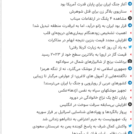
آغاز جنگ ایران برای پایان قدرت آمریکا بود
سناریوی بلاگر زن برای قتل شوهرش
مشاهده ۴ پلنگ در ارتفاعات میناب
قرار بود ایران به زانو درآید، اما به ابرقدرت منطقه تبدیل شد!
اهمیت تشخیص زودهنگام بیماری‌های دریچه‌ای قلب
افزایش مجدد قیمت بنزین نتیجه ابهام در مذاکرات
به یاد آن روز که به زیارت کربلا رفتی!
قیمت گاز در اروپا به بالاترین سطح خود از ۲۰۲۳ رسید
برداشت برنج از شالیزارهای شمال در سوادکوه
جمهوری اسلامی نه از موشک می‌گذرد، نه از تنگه هرمز!
ناگفته‌هایی از آمپول های لاغری؛ از عوارض مرگبار تا زیبایی
کشورهای عربی از رویارویی و جنگ با ایران می‌ترسند!
تجهیز موشکهای سپاه به نفس اژدها+عکس
پایان تلخ یک نزاع خانوادگی در دورود
افزایش بی‌سابقه سرقت سوخت در انگلیس
پرواز بالگردها و پهپادهای شناسایی اسرائیل بر فراز سوریه
یک صهیونیست به جرم اعتراض به نتانیاهو زندانی شد
واکنش کمال شرف به پاسخ کوبنده یمن به عربستان سعودی
قدرت نظامی ایران فراتر از برآوردها