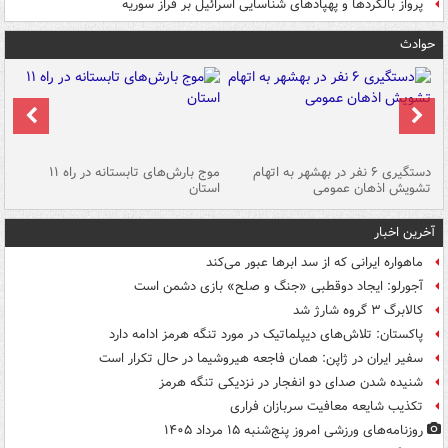
پرواز بالگردها و پهپادهای شناسایی اسرائیل بر فراز سوریه
حوادث
دستگیری ۶ نفر در بهشهر به اتهام
موج بارش‌های تابستانه در راه ۱۱
تشویش اذهان عمومی
استان
فا
آخرین اخبار
ماهواره ایرانی که از سد ابرها عبور می‌کند
آجورلو: ایجاد دوقطبی «جنگ و صلح‌» بازی دشمن است
کالابرگ ۳ گروه شارژ شد
پاکستان: تلاش‌های دیپلماتیک در مورد تنگه هرمز ادامه دارد
سفیر ایران در ژاپن: همان فاجعه هیروشیما در حال تکرار است
شنیده شدن صدای دو انفجار در نزدیکی تنگه هرمز
تکذیب شایعه معافیت سربازان فراری
روزنامه‌های ورزشی امروز پنج‌شنبه ۱۵ مرداد ۱۴۰۵