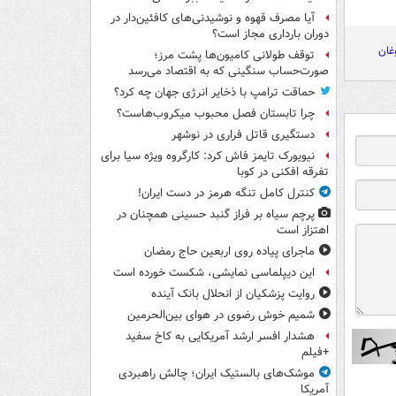
آیا مصرف قهوه و نوشیدنی‌های کافئین‌دار در
دوران بارداری مجاز است؟
غان
توقف طولانی کامیون‌ها پشت مرز؛
صورت‌حساب سنگینی که به اقتصاد می‌رسد
حماقت ترامپ با ذخایر انرژی جهان چه کرد؟
چرا تابستان فصل محبوب میکروب‌هاست؟
دستگیری قاتل فراری در نوشهر
نیویورک تایمز فاش کرد: کارگروه ویژه سیا برای
تفرقه افکنی در کوبا
کنترل کامل تنگه هرمز در دست ایران!
پرچم سیاه بر فراز گنبد حسینی همچنان در
اهتزاز است
ماجرای پیاده روی اربعین حاج رمضان
این دیپلماسی نمایشی، شکست خورده است
روایت پزشکیان از انحلال بانک آینده
شمیم خوش رضوی در هوای بین‌الحرمین
هشدار افسر ارشد آمریکایی به کاخ سفید
+فیلم
موشک‌های بالستیک ایران؛ چالش راهبردی
آمریکا