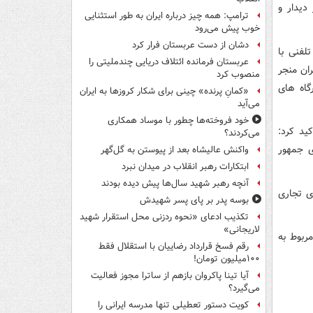
دیدار و
ترامپ: همه چیز درباره ایران به طور استثنایی
خوب پیش می‌رود
دشان از دست عربستان فرار کرد
لفنی با
عربستان فرمانده ائتلاف دریایی چندملیتی را
ان منجر
منصوب کرد
گاه های
«کمانِ پرنده» چینی برای شکار کروزها به ایران
می‌آید
خود فروخته‌ها چطور با موساد همکاری
ید کرد:
می‌کردند؟
ی جمهور
واکنش عالیشاه بعد از پیوستن به گل‌گهر
ابتکارات رهبر انقلاب در میدان نبرد
آنچه رهبر شهید سال‌ها پیش دیده بودند
ی تجاری
بوسه‌ پدر بر پای پسر شهیدش
تکذیب ادعای «نحوه ردزنی محل استقرار شهید
لاریجانی»
مربوط به
رقم فسخ قرارداد رضاییان با استقلال فقط
۱۰۰میلیون تومان!
آیا تینا پاکروان بازهم از ساترا مجوز فعالیت
می‌گیرد؟
کویت دستور تعطیلی تنها مدرسه ایرانی را