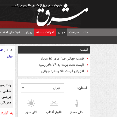
خانه
سیاست
جهان
تحولات منطقه
ورزش
شبکه‌های اجتماع
قیمت
کد خبر
241
جهان
قیمت جهانی طلا امروز ۱۵ مرداد
قیمت نفت برنت به ۷۹ دلار رسید
افزایش قیمت طلا و نقره جهانی
ولادیمی
استان:
تلفنی تا
بررسی ک
میزبانی 
اذان صبح
طلوع آفتاب
اذان ظهر
به گزار