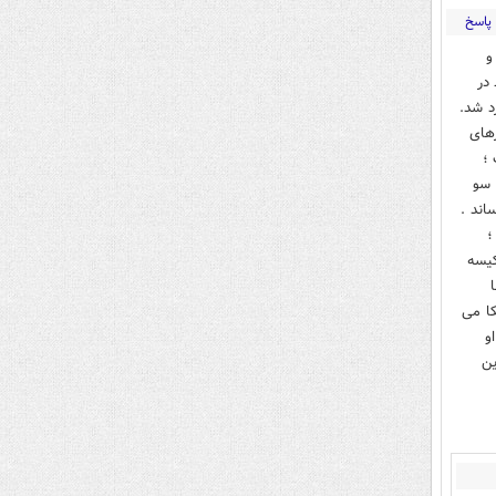
پاسخ
و
در
د شد.
های
 ؛
 سو
اند .
؛
کیسه
یی به آمریکا می
و
ین