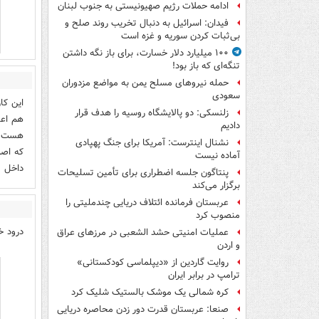
ادامه حملات رژیم صهیونیستی به جنوب لبنان
فیدان: اسرائیل به دنبال تخریب روند صلح و
بی‌ثبات کردن سوریه و غزه است
۱۰۰ میلیارد دلار خسارت، برای باز نگه داشتن
تنگه‌ای که باز بود!
حمله نیروهای مسلح یمن به مواضع مزدوران
سعودی
این کا
زلنسکی: دو پالایشگاه روسیه را هدف قرار
هم اعت
دادیم
هست و 
نشنال اینترست: آمریکا برای جنگ پهپادی
که اصل
آماده نیست
داخل
پنتاگون جلسه اضطراری برای تأمین تسلیحات
برگزار می‌کند
عربستان فرمانده ائتلاف دریایی چندملیتی را
منصوب کرد
درود خ
عملیات امنیتی حشد الشعبی در مرزهای عراق
و اردن
روایت گاردین از «دیپلماسی کودکستانی»
ترامپ در برابر ایران
کره شمالی یک موشک بالستیک شلیک کرد
صنعا: عربستان قدرت دور زدن محاصره دریایی