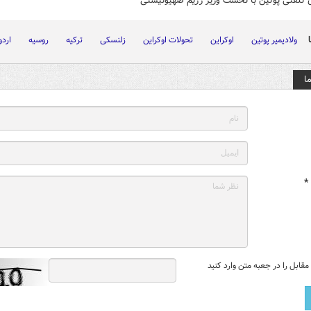
 تلفنی پوتین با نخست وزیر رژیم صهیونیستی
ولادیمیر پوتین
اوکراین
تحولات اوکراین
زلنسکی
ترکیه
روسیه
اردو
ا
*
قابل را در جعبه متن وارد کنید