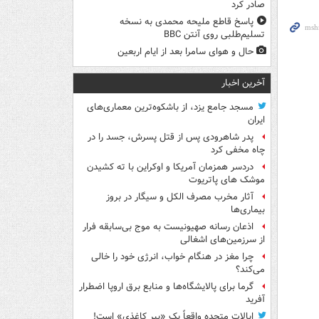
صادر کرد
پاسخ قاطع ملیحه محمدی به نسخه
تسلیم‌طلبی روی آنتن BBC
حال و هوای سامرا بعد از ایام اربعین
آخرین اخبار
مسجد جامع یزد، از باشکوه‌ترین معماری‌های
ایران
پدر شاهرودی پس از قتل پسرش، جسد را در
چاه مخفی کرد
دردسر همزمان آمریکا و اوکراین با ته کشیدن
موشک های پاتریوت
آثار مخرب مصرف الکل و سیگار در بروز
بیماری‌ها
اذعان رسانه صهیونیست به موج بی‌سابقه فرار
از سرزمین‌های اشغالی
چرا مغز در هنگام خواب، انرژی خود را خالی
می‌کند؟
گرما برای پالایشگاه‌ها و منابع برق اروپا اضطرار
آفرید
ایالات متحده واقعاً یک «ببر کاغذی» است!