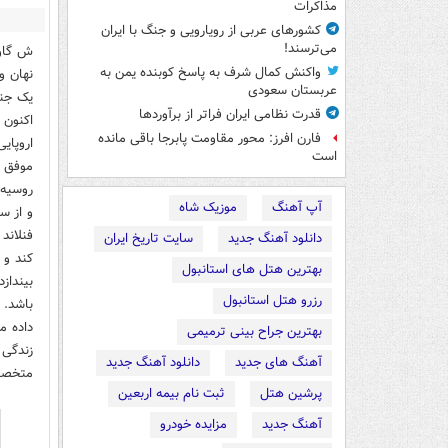
مذاکرات
کشورهای عربی از رویارویی و جنگ با ایران
می‌ترسند!
ش گاوه
واکنش کمال شرف به پاسخ کوبنده یمن به
نهان و
عربستان سعودی
یک جنگ
قدرت نظامی ایران فراتر از برآوردها
اکنون 
فارن افرز: محور مقاومت پابرجا باقی مانده
اروپای
است
موفق گ
روسیه 
آپ آهنگ
موزیک شاه
و از س
فنلاند
دانلود آهنگ جدید
سایت تاریخ ایران
کند و 
بهترین هتل های استانبول
رزرو هتل استانبول
باشد. 
داده م
بهترین جراح بینی ترمیمی
آهنگ های جدید
دانلود آهنگ جدید
متخصص 
پرشین هتل
ثبت نام بیمه اربعین
آهنگ جدید
مزایده خودرو