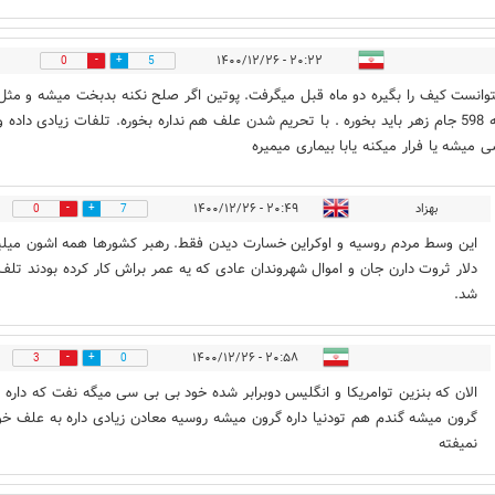
۲۰:۲۲ - ۱۴۰۰/۱۲/۲۶
0
5
توانست کیف را بگیره دو ماه قبل میگرفت. پوتین اگر صلح نکنه بدبخت میشه و مثل
قطنامه 598 جام زهر باید بخوره . با تحریم شدن علف هم نداره بخوره. تلفات زیادی داده و
ی میشه یا فرار میکنه یابا بیماری میمیره
بهزاد
۲۰:۴۹ - ۱۴۰۰/۱۲/۲۶
0
7
این وسط مردم روسیه و اوکراین خسارت دیدن فقط. رهبر کشورها همه اشون میلیو
دلار ثروت دارن جان و اموال شهروندان عادی که یه عمر براش کار کرده بودند تلف
شد.
۲۰:۵۸ - ۱۴۰۰/۱۲/۲۶
3
0
الان که بنزین توامریکا و انگلیس دوبرابر شده خود بی بی سی میگه نفت که داره
گرون میشه گندم هم تودنیا داره گرون میشه روسیه معادن زیادی داره به علف خ
نمیفته