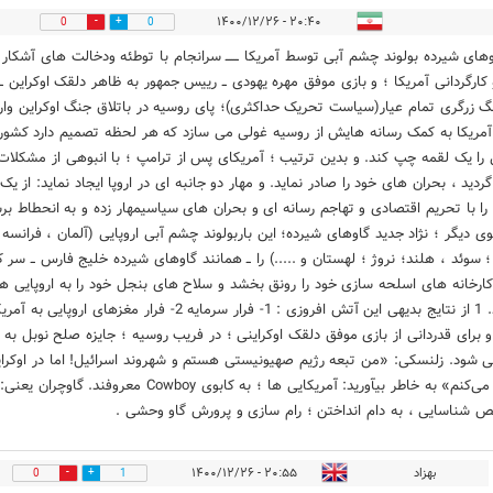
۲۰:۴۰ - ۱۴۰۰/۱۲/۲۶
0
0
ای شیرده بولوند چشم آبی توسط آمریکا ــــــ سرانجام با توطئه ودخالت های آشکار 
 کارگردانی آمریکا ؛ و بازی موفق مهره یهودی ــ رییس جمهور به ظاهر دلقک اوکراین ــ 
 زرگری تمام عیار(سیاست تحریک حداکثری)؛ پای روسیه در باتلاق جنگ اوکراین وار
آمریکا به کمک رسانه هایش از روسیه غولی می سازد که هر لحظه تصمیم دارد کشور
ی را یک لقمه چپ کند. و بدین ترتیب ؛ آمریکای پس از ترامپ ؛ با انبوهی از مشکلات
ردید ، بحران های خود را صادر نماید. و مهار دو جانبه ای در اروپا ایجاد نماید: از یک
را با تحریم اقتصادی و تهاجم رسانه ای و بحران های سیاسیمهار زده و به انحطاط برس
وی دیگر ؛ نژاد جدید گاوهای شیرده؛ این باربولوند چشم آبی اروپایی (آلمان ، فرانسه 
 ؛ سوئد ، هلند؛ نروژ ؛ لهستان و .....) را ــ همانند گاوهای شیرده خلیج فارس ــ سر 
کارخانه های اسلحه سازی خود را رونق بخشد و سلاح های بنجل خود را به اروپایی ها
بیندازد. 1 از نتایج بدیهی این آتش افروزی : 1- فرار سرمایه 2- فرار مغزهای اروپا
و برای قدردانی از بازی موفق دلقک اوکراینی ؛ در فریب روسیه ؛ جایزه صلح نوبل به ا
ی شود. زلنسکی: «من تبعه رژیم صهیونیستی هستم و شهروند اسرائیل! اما در اوکرا
زندگی می‌کنم» به خاطر بیآورید: آمریکایی ها ؛ به کابوی Cowboy معروفند. گاوچران یعنی:
شناسایی ، به دام انداختن ؛ رام سازی و پرورش گاو وحشی .
بهزاد
۲۰:۵۵ - ۱۴۰۰/۱۲/۲۶
0
1