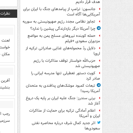
هدف قرار دادیم
جانسون: ترامپ از پیامدهای جنگ با ایران برای
نظرات
آمریکایی‌ها آگاه است
تجاوز نظامی مجدد رژیم صهیونیستی به سوریه
چرا آمریکا دیگر بازدارندگی پیشین را ندارد؟
حمله کوبنده نیروهای مسلح یمن به مواضع
لعنت ب
مزدوران سعودی +فیلم
خواسته
دلایل ردّ محموله‌های غذایی صادراتی ترکیه از
اروپا
مکان 
حزب‌الله خواستار توقف مذاکرات با رژیم
صهیونیستی شد
کویت دستور تعطیلی تنها مدرسه ایرانی را
صادر کرد
آفرین 
تبعات کمبود موشک‌های پدافندی به متحدان
بنشینن
آمریکا رسید!
برنی سندرز: جنگ علیه ایران بر پایه یک دروغ
آغاز شد
اعلام آمادگی ترکیه برای حمایت از مذاکرات
رجب اگ
ایران و آمریکا
سرزمین
اثر جدید کمال شرف درباره محاصره نفتی
سعودی‌ها