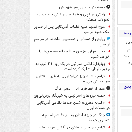
گذاشت
بوسه‌ پدر بر پای پسر شهیدش
رایزنی عراقچی و همتای موریتانی خود درباره
تحولات منطقه
موج تهدید علیه قضات آمریکایی پس از صدور
حکم علیه ترامپ
پاسخ
روایتی از همدلی و همسویی ملت‌ها در مراسم
داد
اربعین
وم
یمن: جهان به‌زودی صدای ناله سعودی‌ها را
ر مست
خواهد شنید
اد
یونیفل: ارتش اسرائیل در یک روز ۱۱۳ توپ به
جنوب لبنان شلیک کرده است
ترامپ: همه چیز درباره ایران به طور استثنایی
خوب پیش می‌رود
پاسخ
عبور از خط قرمز ایران یعنی مرگ!
حمله نیروهای اسرائیلی به خبرنگار پرس‌تی‌وی
«ضربه مغزی» شدن صدها نظامی آمریکایی
در حملات ایران
جنگ در جبهه لبنان بعد از تفاهم‌نامه چه
تغییری کرده؟
ترامپ در حال سوختن در آتشی خودساخته