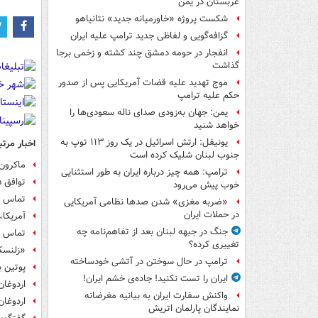
عربستان در یمن
شکست پروژه «خاورمیانه جدید» نتانیاهو
گزافه‌گویی و لفاظی جدید ترامپ علیه ایران
انفجار در حومه دمشق چند کشته و زخمی برجا
گذاشت
موج تهدید علیه قضات آمریکایی پس از صدور
حکم علیه ترامپ
یمن: جهان به‌زودی صدای ناله سعودی‌ها را
خواهد شنید
یونیفل: ارتش اسرائیل در یک روز ۱۱۳ توپ به
اخبار مرتب
جنوب لبنان شلیک کرده است
ماکرون 
ترامپ: همه چیز درباره ایران به طور استثنایی
توافق ۱۵ بندی روی میز مذاکرات روسیه و اوکراین
خوب پیش می‌رود
تماس تل
«ضربه مغزی» شدن صدها نظامی آمریکایی
در حملات ایران
آمریکا،
جنگ در جبهه لبنان بعد از تفاهم‌نامه چه
تماس تل
تغییری کرده؟
«زلنسکی» 
ترامپ در حال سوختن در آتشی خودساخته
پوتین ب
ایران را تست نکنید! جاده‌ی خشم ایران!
اردوغان
واکنش سفارت ایران به بیانیه مغرضانه
اردوغان
نمایندگان پارلمان اتریش