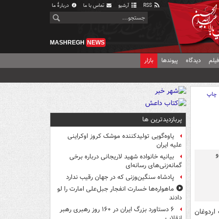
RSS
آرشیو
تماس با ما
دربارهٔ ما
MASHREGH
NEWS
یلم
دیدگاه
پیوندها
بازار
چاپ
پربازدیدترین ها
یاوه‌گویی تولیدکننده موشک کروز اوکراینی
علیه ایران
بیانیه خانواده شهید لاریجانی درباره برخی
گمانه‌زنی‌های رسانه‌ای
پادشاه سنگین‌وزنی که در جهان رقیب ندارد
ماهواره‌ها خسارت انفجار جبل‌علی امارت را لو
دادند
۶ دستاورد بزرگ ایران در ۱۶۰ روز رهبری رهبر
اردوغان
انقلاب