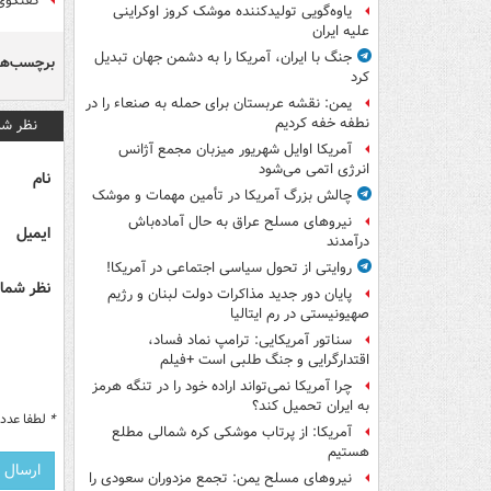
گفتگوی
یاوه‌گویی تولیدکننده موشک کروز اوکراینی
علیه ایران
جنگ با ایران، آمریکا را به دشمن جهان تبدیل
برچسب‌ها
کرد
یمن: نقشه عربستان برای حمله به صنعاء را در
نطفه خفه کردیم
نظر شم
آمریکا اوایل شهریور میزبان مجمع آژانس
انرژی اتمی می‌شود
نام
چالش بزرگ آمریکا در تأمین مهمات و موشک
نیروهای مسلح عراق به حال آماده‌باش
ایمیل
درآمدند
روایتی از تحول سیاسی اجتماعی در آمریکا!
نظر شما 
پایان دور جدید مذاکرات دولت لبنان و رژیم
صهیونیستی در رم ایتالیا
سناتور آمریکایی: ترامپ نماد فساد،
اقتدارگرایی و جنگ طلبی است +فیلم
چرا آمریکا نمی‌تواند اراده خود را در تنگه هرمز
به ایران تحمیل کند؟
*
لطفا عدد م
آمریکا: از پرتاب موشکی کره شمالی مطلع
هستیم
نیروهای مسلح یمن: تجمع مزدوران سعودی را