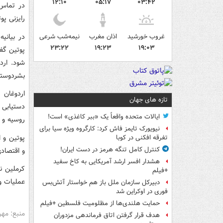
۱۲:۱۰
۰۵:۱۷
۰۳:۴۲
در تماس 
رایزنی پو
در بیانی
غروب خورشید
اذان مغرب
نیمه‌شب شرعی
۲۳:۲۲
۱۹:۲۳
۱۹:۰۳
پوتین گف
شود. ارد
بشردوستا
اردوغان 
تازه های جهان
دستیابی 
ایالات متحده واقعاً یک «ببر کاغذی» است!
روسیه و ا
نیویورک تایمز فاش کرد: کارگروه ویژه سیا برای
پوتین و 
تفرقه افکنی در کوبا
کنترل کامل تنگه هرمز در دست ایران!
و اقتصاد
هشدار افسر ارشد آمریکایی به کاخ سفید
کرملین نی
+فیلم
عملیات وی
دبیرکل سازمان ملل باز هم خواستار آتش‌بس
فوری در اوکراین شد
حمایت هلندی‌ها از مظلومیت فلسطین +فیلم
منبع: مهر
هدف قرار گرفتن اتاق‌ فرماندهی مزدوران