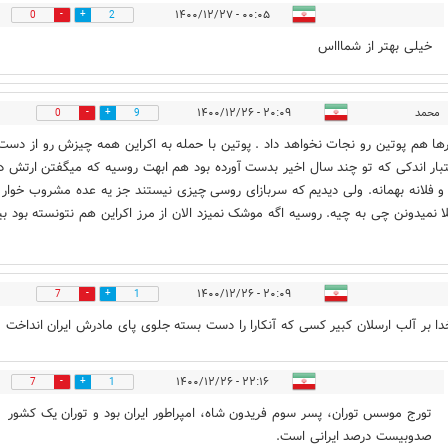
۰۰:۰۵ - ۱۴۰۰/۱۲/۲۷
0
2
خیلی بهتر از شماااس
محمد
۲۰:۰۹ - ۱۴۰۰/۱۲/۲۶
0
9
رها هم پوتین رو نجات نخواهد داد . پوتین با حمله به اکراین همه چیزش رو از دست 
بار اندکی که تو چند سال اخیر بدست آورده بود هم ابهت روسیه که میگفتن ارتش د
فلانه بهمانه. ولی دیدیم که سربازای روسی چیزی نیستند جز یه عده مشروب خوا
ا نمیدونن چی به چیه. روسیه اگه موشک نمیزد الان از مرز اکراین هم نتونسته بود بی
۲۰:۰۹ - ۱۴۰۰/۱۲/۲۶
7
1
دا بر آلب ارسلان کبیر کسی که آنکارا را دست بسته جلوی پای مادرش ایران انداخت
۲۲:۱۶ - ۱۴۰۰/۱۲/۲۶
7
1
تورج موسس توران، پسر سوم فریدون شاه، امپراطور ایران بود و توران یک کشور
صدوبیست درصد ایرانی است.