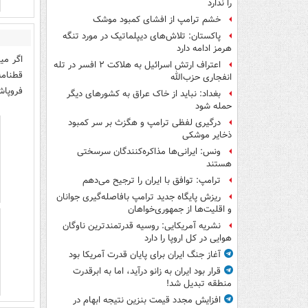
را ندارد
خشم ترامپ از افشای کمبود موشک
پاکستان: تلاش‌های دیپلماتیک در مورد تنگه
هرمز ادامه دارد
اگر می
اعتراف ارتش اسرائیل به هلاکت ۲ افسر در تله
انفجاری حزب‌الله
فروپاش
بغداد: نباید از خاک عراق به کشورهای دیگر
حمله شود
درگیری لفظی ترامپ و هگزث بر سر کمبود
ذخایر موشکی
ونس: ایرانی‌ها مذاکره‌کنندگان سرسختی
هستند
ترامپ: توافق با ایران را ترجیح می‌دهم
ریزش پایگاه جدید ترامپ بافاصله‌گیری جوانان
و اقلیت‌ها از جمهوری‌خواهان
نشریه آمریکایی: روسیه قدرتمندترین ناوگان
هوایی در کل اروپا را دارد
آغاز جنگ ایران برای پایان قدرت آمریکا بود
قرار بود ایران به زانو درآید، اما به ابرقدرت
منطقه تبدیل شد!
افزایش مجدد قیمت بنزین نتیجه ابهام در