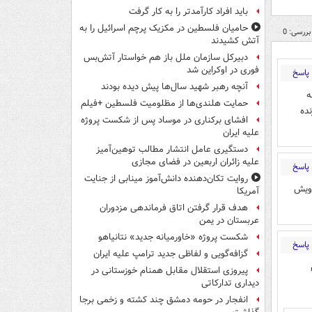
باید افراد کارآمدتر را به کار گرفت
حامیان فلسطین در مکزیک پرچم اسرائیل را به
بررسی: 0
آتش کشیدند
دبیرکل سازمان ملل باز هم خواستار آتش‌بس
فوری در اوکراین شد
پاسخ
آنچه رهبر شهید سال‌ها پیش دیده بودند
ه
حمایت هلندی‌ها از مظلومیت فلسطین +فیلم
ده
افشای برکناری در موساد پس از شکست پروژه
علیه ایران
دستگیری عامل انتشار مطالب توهین‌آمیز
علیه زائران اربعین در فضای مجازی
پاسخ
روایت تکان‌دهنده دانش‌آموز مینابی از جنایت
ویش
آمریکا
هدف قرار گرفتن اتاق‌ فرماندهی مزدوران
عربستان در یمن
شکست پروژه «خاورمیانه جدید» نتانیاهو
پاسخ
گزافه‌گویی و لفاظی جدید ترامپ علیه ایران
پیروزی استقلال مقابل همنام خوزستانی در
دیداری تدارکاتی
انفجار در حومه دمشق چند کشته و زخمی برجا