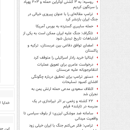
روسیه: به ۳ کشتی اوکراین حمله و ۲۰۳ پهپاد
را سرنگون کردیم
ترامپ مقاله‌ای را با عنوان پیروزی خیالی در
جنگ ایران بازنشر کرد
حمله سایبری گسترده به بورس آمریکا
تلگراف: جنگ علیه ایران ممکن است به یکی از
اشتباهات تاریخ تبدیل شود
امضای توافق دفاعی بین عربستان، ترکیه و
پاکستان
ایتالیا خرید رادار اسرائیلی را متوقف کرد
درخواست عامری برای تعویق عملیات
انتقام‌جویانه علیه عربستان
دستور ترامپ برای تحقیق درباره چگونگی
افشای کمبود تسلیحات
ائتلاف سعودی مدعی حمله ارتش یمن به
نجران شد
۲۲ کشته و زخمی بر اثر تیراندازی در یک
خدایا 
مدرسه در تایلند+ فیلم
سامانه ضد موشکی لیزری؛ از بلوف سیاسی تا
واقعیت میدانی
ترامپ: فکر می‌کنم جنگ با ایران خیلی زود
این چه