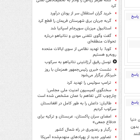
تنگه هرمز ریاض را وادار به تخفیف‌دهی نفتی
کرد
خرید گران استقلال سر از یونان درآورد
پاسخ
گربه جریان برق شهرستان فریمان را قطع کرد
استانبول میزبان سوپرجام اسپانیا شد
گفت وگوی تلفنی مودی و نتانیاهو درباره
تحولات منطقه‌ای
کوبا: با تهدید نظامی از سوی ایالات متحده
روبه‌رو هستیم
توسل رفیق آرژانتینی نتانیاهو به سرکوب
نشست خبری رئیس‌جمهور همزمان با روز
پاسخ
خبرنگار برگزار می‌شود
ترامپ سوئیس را تهدید کرد
سخنگوی کمیسیون امنیت ملی مجلس:
چارچوب کلی تفاهم با عمان مشخص شده است
پاسخ
طالبان: داعش را به طور کامل در افغانستان
سرکوب کردیم
امضای سران پاکستان، عربستان و ترکیه برای
دنیا
«دفاع جمعی»
بدون
رگبار و رعدوبرق در راه شمال کشور
نند
تصاویر جدید از پهپادهای منهدم‌شده آمریکا