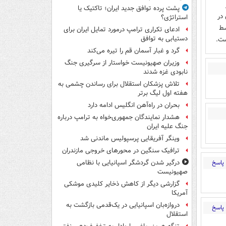
پشت پرده توافق جدید ایران؛ تاکتیک یا
در
استراتژی؟
وسط
ادعای تکراری ترامپ درمورد تمایل ایران برای
دستیابی به توافق
ست.
گرد و غبار آسمان قم را تیره می‌کند
وزیران صهیونیست خواستار از سرگیری جنگ
نابودی غزه شدند
تلاش پزشکان استقلال برای رساندن چشمی به
هفته اول لیگ برتر
بحران در راه‌آهن انگلیس ادامه دارد
هشدار نمایندگان جمهوری‌خواه به ترامپ درباره
جنگ علیه ایران
وینگر آفریقایی پرسپولیس ماندنی شد
ترافیک سنگین در محورهای خروجی مازندران
پاسخ
درگیر شدن گردشگر اسپانیایی با نظامی
صهیونیست
گزارشی دیگر از کاهش ذخایر کلیدی موشکی
آمریکا
دروازه‌بان اسپانیایی در یک‌قدمی بازگشت به
پاسخ
استقلال