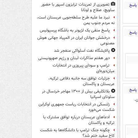
تصویری از تمرینات ترابزون اسپور با حضور
پاسخ
ساویچ، صلاح و اونانا
نبرد ما علیه طرح سلطه‌جویی عربستان است،
نه مردم جنوب یمن
پاسخ منفی یک لژیونر به باشگاه پرسپولیس
پاسخ
درخشش جوانان ایران در المپیاد جهانی هوش
مصنوعی
پالایشگاه نفت اسلواکی منفجر شد
دور هفتم مذاکرات لبنان و رژیم صهیونیستی
ترامپ و سودای پیروزی در انتخابات
میان‌دوره‌ای
جزئیات توافق سه جانبه دفاعی ترکیه،
عربستان و پاکستان
پاسخ
بلاتکلیفی بیش از ۱۳۰۰ مهاجر خردسال در
سئوتای اسپانیا
ریدن.
زلنسکی در انتخابات ریاست جمهوری اوکراین
شکست می‌خورد
ادعاهای عربستان درباره توافق مشترک با
ترکیه و پاکستان
چگونه جنگ ترامپ با دانشگاه‌ها به شکست
کاخ سفید ختم شد؟