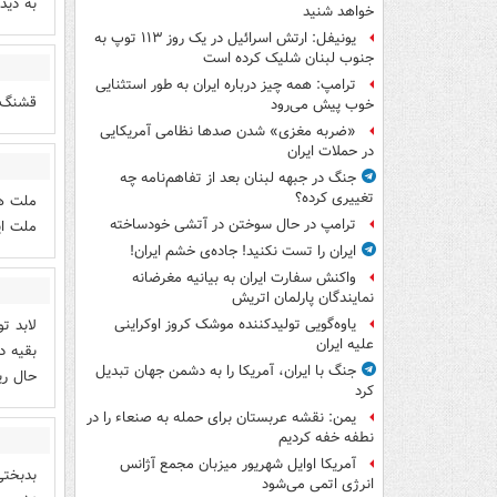
به دید
خواهد شنید
یونیفل: ارتش اسرائیل در یک روز ۱۱۳ توپ به
جنوب لبنان شلیک کرده است
ترامپ: همه چیز درباره ایران به طور استثنایی
قشنگ 
خوب پیش می‌رود
«ضربه مغزی» شدن صدها نظامی آمریکایی
در حملات ایران
جنگ در جبهه لبنان بعد از تفاهم‌نامه چه
تغییری کرده؟
ملت هم
ترامپ در حال سوختن در آتشی خودساخته
ملت ای
ایران را تست نکنید! جاده‌ی خشم ایران!
واکنش سفارت ایران به بیانیه مغرضانه
نمایندگان پارلمان اتریش
لابد ت
یاوه‌گویی تولیدکننده موشک کروز اوکراینی
علیه ایران
بقیه د
جنگ با ایران، آمریکا را به دشمن جهان تبدیل
حال ری
کرد
یمن: نقشه عربستان برای حمله به صنعاء را در
نطفه خفه کردیم
آمریکا اوایل شهریور میزبان مجمع آژانس
بدبختی
انرژی اتمی می‌شود