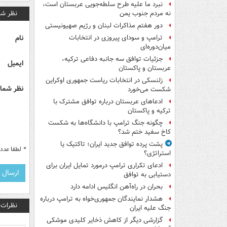
نبرد ما علیه طرح سلطه‌جویی عربستان است،
نظر شم
نه مردم جنوب یمن
دور هفتم مذاکرات لبنان و رژیم صهیونیستی
نام
ترامپ و سودای پیروزی در انتخابات
میان‌دوره‌ای
جزئیات توافق سه جانبه دفاعی ترکیه،
ایمیل
عربستان و پاکستان
زلنسکی در انتخابات ریاست جمهوری اوکراین
نظر شما 
شکست می‌خورد
ادعاهای عربستان درباره توافق مشترک با
ترکیه و پاکستان
چگونه جنگ ترامپ با دانشگاه‌ها به شکست
کاخ سفید ختم شد؟
پشت پرده توافق جدید ایران؛ تاکتیک یا
*
لطفا عدد م
استراتژی؟
ادعای تکراری ترامپ درمورد تمایل ایران برای
دستیابی به توافق
بحران در راه‌آهن انگلیس ادامه دارد
هشدار نمایندگان جمهوری‌خواه به ترامپ درباره
نظرات
جنگ علیه ایران
گزارشی دیگر از کاهش ذخایر کلیدی موشکی