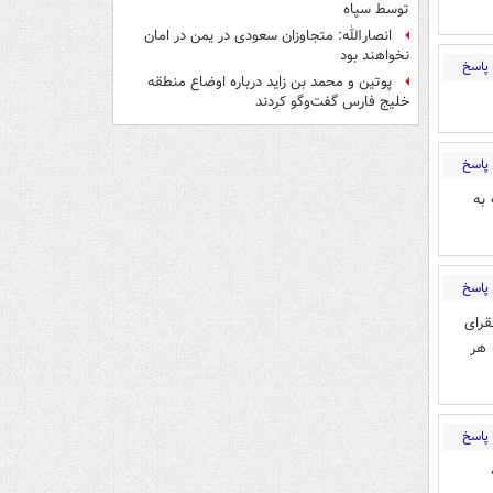
توسط سپاه
انصارالله: متجاوزان سعودی در یمن در امان
نخواهند بود
پاسخ
پوتین و محمد بن زاید درباره اوضاع منطقه
خلیج فارس گفت‌وگو کردند
پاسخ
به
پاسخ
قرای
 هر
پاسخ