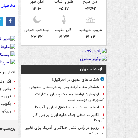
اذان صبح
طلوع آفتاب
اذان ظهر
مخاطبان 
۱۲:۱۰
۰۵:۱۷
۰۳:۴۲
غروب خورشید
اذان مغرب
نیمه‌شب شرعی
۲۳:۲۲
۱۹:۲۳
۱۹:۰۳
تازه های جهان
اخبار مرتب
شکاف‌های عمیق در اسرائیل!
اگر اوک
هشدار مقام ارشد یمن به عربستان سعودی
وقتی چ
اردوغان: توافقنامه مکه پذیرای مشارکت
فرق بین
کشورهای دوست است
بگویید 
ادعای بسنت درباره توافق ایران و آمریکا
رویکرد 
تاثیرات منفی جنگ علیه ایران بر بازار کار
آمریکا
روبیو در رأس فشار حداکثری آمریکا برای تغییر
برچسب‌ها
مسیر کوبا