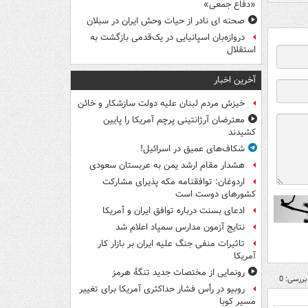
«دفاع جمعی»
صحنه ای نادر از حیات وحش ایران در سبلان
دروازه‌بان اسپانیایی در یک‌قدمی بازگشت به
استقلال
آخرین اخبار
خیزش مردم لبنان علیه دولت سازشکار و خائن
معترضان آرژانتینی پرچم آمریکا را پایین
کشیدند
شکاف‌های عمیق در اسرائیل!
هشدار مقام ارشد یمن به عربستان سعودی
اردوغان: توافقنامه مکه پذیرای مشارکت
کشورهای دوست است
ادعای بسنت درباره توافق ایران و آمریکا
نتایج آزمون مدارس سمپاد اعلام شد
تاثیرات منفی جنگ علیه ایران بر بازار کار
آمریکا
رونمایی از مختصات جدید تنگۀ هرمز
بررسی: 0
روبیو در رأس فشار حداکثری آمریکا برای تغییر
مسیر کوبا