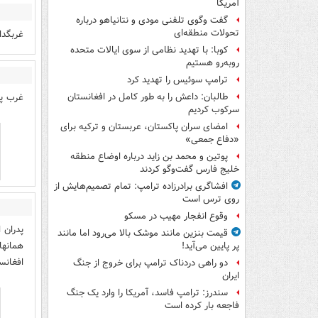
آمریکا
گفت وگوی تلفنی مودی و نتانیاهو درباره
تحولات منطقه‌ای
غربگدا:
کوبا: با تهدید نظامی از سوی ایالات متحده
روبه‌رو هستیم
ترامپ سوئیس را تهدید کرد
غرب پر
طالبان: داعش را به طور کامل در افغانستان
سرکوب کردیم
امضای سران پاکستان، عربستان و ترکیه برای
«دفاع جمعی»
پوتین و محمد بن زاید درباره اوضاع منطقه
خلیج فارس گفت‌وگو کردند
افشاگری برادرزاده ترامپ: تمام تصمیم‌هایش از
روی ترس است
وقوع انفجار مهیب در مسکو
قیمت بنزین مانند موشک بالا می‌رود اما مانند
همانها
پر پایین می‌آید!
افغانس
دو راهی دردناک ترامپ برای خروج از جنگ
ایران
سندرز: ترامپ فاسد، آمریکا را وارد یک جنگ
فاجعه بار کرده است