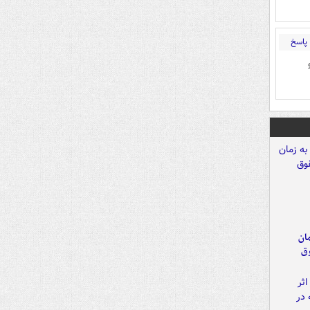
پاسخ
مان
وق