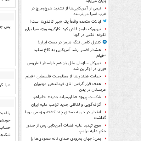
پایان می‌یابد
نیمی از آمریکایی‌ها از تشدید هرج‌ومرج در
غرب آسیا می‌ترسند
ایالات متحده واقعاً یک «ببر کاغذی» است!
پس چرا
نیویورک تایمز فاش کرد: کارگروه ویژه سیا برای
تفرقه افکنی در کوبا
کنترل کامل تنگه هرمز در دست ایران!
هشدار افسر ارشد آمریکایی به کاخ سفید
+فیلم
دبیرکل سازمان ملل باز هم خواستار آتش‌بس
فوری در اوکراین شد
حمایت هلندی‌ها از مظلومیت فلسطین +فیلم
هدف قرار گرفتن اتاق‌ فرماندهی مزدوران
هوا گر
عربستان در یمن
شکست پروژه «خاورمیانه جدید» نتانیاهو
گزافه‌گویی و لفاظی جدید ترامپ علیه ایران
انفجار در حومه دمشق چند کشته و زخمی برجا
واقعیت
گذاشت
خودشون
موج تهدید علیه قضات آمریکایی پس از صدور
حساب ب
حکم علیه ترامپ
شکنجه 
یمن: جهان به‌زودی صدای ناله سعودی‌ها را