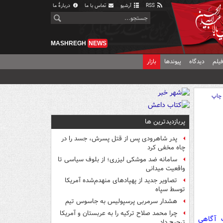
RSS
آرشیو
تماس با ما
دربارهٔ ما
MASHREGH
NEWS
یلم
دیدگاه
پیوندها
بازار
چاپ
پربازدیدترین ها
پدر شاهرودی پس از قتل پسرش، جسد را در
چاه مخفی کرد
سامانه ضد موشکی لیزری؛ از بلوف سیاسی تا
واقعیت میدانی
تصاویر جدید از پهپادهای منهدم‌شده آمریکا
توسط سپاه
هشدار سرمربی پرسپولیس به جاسوس تیم
چرا محمد صلاح ترکیه را به عربستان و آمریکا
ت آگاهی
ترجیح داد