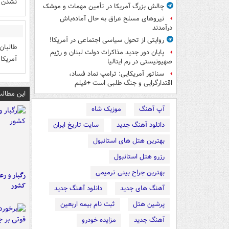
نشدن و
چالش بزرگ آمریکا در تأمین مهمات و موشک
نیروهای مسلح عراق به حال آماده‌باش
درآمدند
روایتی از تحول سیاسی اجتماعی در آمریکا!
طالبان
پایان دور جدید مذاکرات دولت لبنان و رژیم
آمریکا
صهیونیستی در رم ایتالیا
سناتور آمریکایی: ترامپ نماد فساد،
اقتدارگرایی و جنگ طلبی است +فیلم
این مطالب
آپ آهنگ
موزیک شاه
دانلود آهنگ جدید
سایت تاریخ ایران
بهترین هتل های استانبول
رزرو هتل استانبول
بهترین جراح بینی ترمیمی
رگبار و رع
کشور
آهنگ های جدید
دانلود آهنگ جدید
پرشین هتل
ثبت نام بیمه اربعین
آهنگ جدید
مزایده خودرو