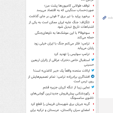
توقف طولانی کامیون‌ها پشت مرز؛
صورت‌حساب سنگینی که به اقتصاد می‌رسد
برخورد پراید با تیر برق ۲ فوتی بر جای گذاشت
تلگراف: جنگ علیه ایران ممکن است به یکی از
اشتباهات تاریخ تبدیل شود
سوخو۳۵ با این موشک‌ها به ناوهای‌جنگی
حمله می‌کند
ترامپ: فکر می‌کنم جنگ با ایران خیلی زود
پایان می‌یابد
ترامپ سوئیس را تهدید کرد
استقبال خاص دخترک عراقی از زائران اربعین
حسینی
ایالات متحده واقعاً یک «ببر کاغذی» است!
افشاگری برادرزاده ترامپ: تمام تصمیم‌هایش از
روی ترس است
نمایی زیبا از تنگه کریان جزیره قشم
رکوردشکنی پیش‌فروش جدیدترین گوشی‌های
تاشوی سامسونگ
گربه جریان برق شهرستان فریمان را قطع کرد
امضای سران پاکستان، عربستان و ترکیه برای