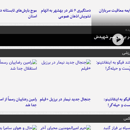
عه معافیت سربازان
دستگیری ۶ نفر در بهشهر به اتهام
تشویش اذهان عمومی
استان
ده
در بر پای پسر شهیدش
رزشی
یگو به اینفانتینو:
جنجال جدید نیمار در برزیل +فیلم
رامین رضاییان رسماً از اس
ست‌ و حیله‌گر!
جدا شد
عکس