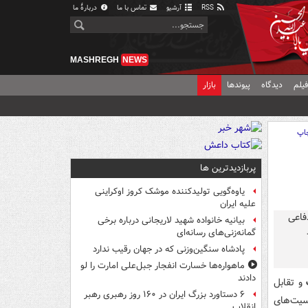
RSS
آرشیو
تماس با ما
دربارهٔ ما
MASHREGH
NEWS
یلم
دیدگاه
پیوندها
بازار
اپ
پربازدیدترین ها
یاوه‌گویی تولیدکننده موشک کروز اوکراینی
علیه ایران
بیانیه خانواده شهید لاریجانی درباره برخی
گمانه‌زنی‌های رسانه‌ای
پادشاه سنگین‌وزنی که در جهان رقیب ندارد
ماهواره‌ها خسارت انفجار جبل‌علی امارت را لو
دادند
و تقابل
۶ دستاورد بزرگ ایران در ۱۶۰ روز رهبری رهبر
سیت‌های
انقلاب