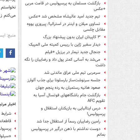
بازگشت مسلمان به پرسپولیس در قامت مربی
نخواستم 
+عکس
می‌کنم ز
تیم جدید امید عالیشاه مشخص شد +عکس
تساوی میلان و اینتر در استرالیا/ پیروزی یووه
مقابل چلسی
منبع: ایس
۳ کاپیتان ایران بدون پیشنهاد بزرگ
دیدار سفیر ژاپن با رییس کمیته ملی المپیک
جنجال جدید نیمار در برزیل +فیلم
می‌شد به آسانی کمتر پول داد و رضاییان را نگه
داشت
سرمربی تیم ملی عراق ماندنی شد
جلسه سرنوشت‌ساز بارسلونا برای جذب آلوارز
صعود هانیه رستمیان به رده پنجم جهان
بازگشت جام باشگاههای فوتسال آسیا به
تقویم AFC
اخبار مرتب
درس ایتالیایی‌ به بازیکنان استقلال و
شرایط 
پرسپولیس!
قاطعانه
رامین رضاییان رسماً از استقلال جدا شد
پرسپولی
دوست نداشتم با ذهن درگیر در پرسپولیس
بمانم
«سیلوا»