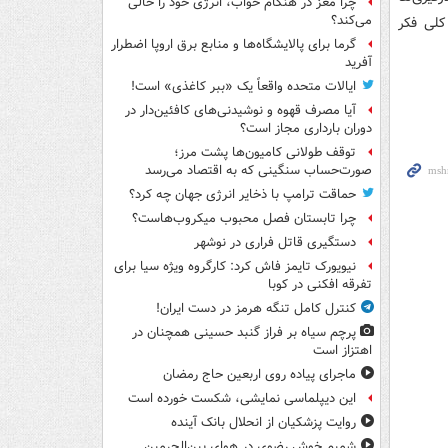
چرا مغز در هنگام خواب، انرژی خود را خالی
می‌کند؟
کلی فکر
گرما برای پالایشگاه‌ها و منابع برق اروپا اضطرار
آفرید
ایالات متحده واقعاً یک «ببر کاغذی» است!
آیا مصرف قهوه و نوشیدنی‌های کافئین‌دار در
دوران بارداری مجاز است؟
توقف طولانی کامیون‌ها پشت مرز؛
صورت‌حساب سنگینی که به اقتصاد می‌رسد
حماقت ترامپ با ذخایر انرژی جهان چه کرد؟
چرا تابستان فصل محبوب میکروب‌هاست؟
دستگیری قاتل فراری در نوشهر
نیویورک تایمز فاش کرد: کارگروه ویژه سیا برای
تفرقه افکنی در کوبا
کنترل کامل تنگه هرمز در دست ایران!
پرچم سیاه بر فراز گنبد حسینی همچنان در
اهتزاز است
ماجرای پیاده روی اربعین حاج رمضان
این دیپلماسی نمایشی، شکست خورده است
روایت پزشکیان از انحلال بانک آینده
شمیم خوش رضوی در هوای بین‌الحرمین