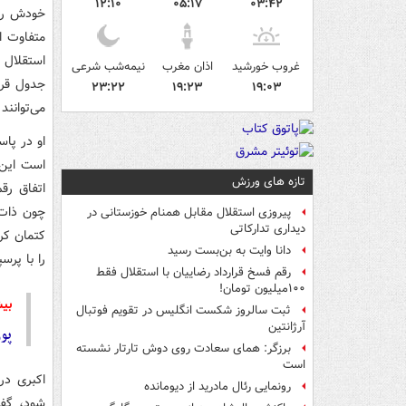
۱۲:۱۰
۰۵:۱۷
۰۳:۴۲
خودش را 
متفاوت ا
استقلال 
غروب خورشید
اذان مغرب
نیمه‌شب شرعی
جدول قرار
۲۳:۲۲
۱۹:۲۳
۱۹:۰۳
می‌توانند
او در پا
است این 
تازه های ورزش
اتفاق رق
چون ذات 
پیروزی استقلال مقابل همنام خوزستانی در
دیداری تدارکاتی
کتمان کرد
دانا وایت به بن‌بست رسید
را با پرس
رقم فسخ قرارداد رضاییان با استقلال فقط
۱۰۰میلیون تومان!
بیش
ثبت سالروز شکست انگلیس در تقویم فوتبال
آرژانتین
پور
برزگر: همای سعادت روی دوش تارتار نشسته
است
اکبری در
رونمایی رئال مادرید از دیومانده