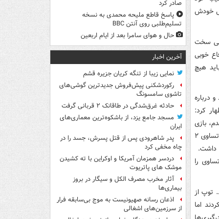
صادر کرد
رل خودش
پاسخ قاطع ملیحه محمدی به نسخه
تسلیم‌طلبی روی آنتن BBC
حال و هوای سامرا بعد از ایام اربعین
یلی سخت
اع خوبی
آخرین اخبار
اید هیچ
نمایی زیبا از تنگه کریان جزیره قشم
رکوردشکنی پیش‌فروش جدیدترین گوشی‌های
تاشوی سامسونگ
و درباره
حادثه غرق‌شدگی در طاقانک ۲ قربانی گرفت
ت، اظهار کرد:
مسجد جامع یزد، از باشکوه‌ترین معماری‌های
م، بازی
ایران
اول خود مقابل تیم پاس سپری کردم و پس از آن در داربی حضور داشتم که آن بازی با تساوی ۲
پدر شاهرودی پس از قتل پسرش، جسد را در
چاه مخفی کرد
دی داشت.
دردسر همزمان آمریکا و اوکراین با ته کشیدن
ساوی را
موشک های پاتریوت
آثار مخرب مصرف الکل و سیگار در بروز
بیماری‌ها
 توپ از
اذعان رسانه صهیونیست به موج بی‌سابقه فرار
دند اما
از سرزمین‌های اشغالی
گیری‌ها