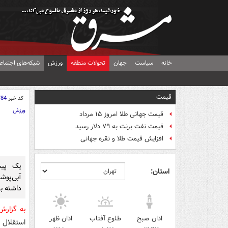
خانه
سیاست
جهان
تحولات منطقه
ورزش
شبکه‌های اجتماع
قیمت
کد خبر
784
ورزش
قیمت جهانی طلا امروز ۱۵ مرداد
قیمت نفت برنت به ۷۹ دلار رسید
افزایش قیمت طلا و نقره جهانی
یک پیش
استان:
آبی‌پوش
داشته ب
به گزار
اذان صبح
طلوع آفتاب
اذان ظهر
استقلال 