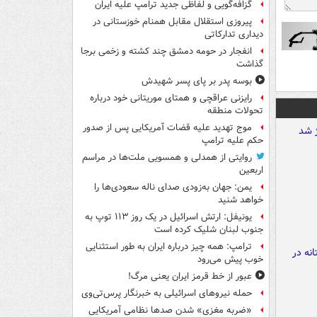
گزافه‌گویی و لفاظی جدید ترامپ علیه ایران
پیروزی استقلال مقابل همنام خوزستانی در
دیداری تدارکاتی
انفجار در حومه دمشق چند کشته و زخمی برجا
گذاشت
بوسه‌ پدر بر پای پسر شهیدش
رایزنی عراقچی و همتای موریتانی خود درباره
تحولات منطقه
موج تهدید علیه قضات آمریکایی پس از صدور
حکم علیه ترامپ
روایتی از همدلی و همسویی ملت‌ها در مراسم
اربعین
یمن: جهان به‌زودی صدای ناله سعودی‌ها را
خواهد شنید
یونیفل: ارتش اسرائیل در یک روز ۱۱۳ توپ به
جنوب لبنان شلیک کرده است
ترامپ: همه چیز درباره ایران به طور استثنایی
خوب پیش می‌رود
عبور از خط قرمز ایران یعنی مرگ!
حمله نیروهای اسرائیلی به خبرنگار پرس‌تی‌وی
«ضربه مغزی» شدن صدها نظامی آمریکایی