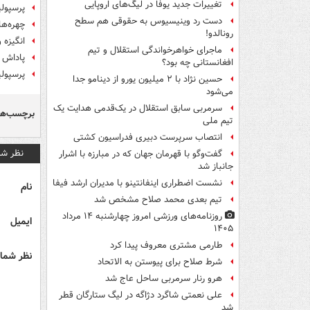
تغییرات جدید یوفا در لیگ‌های اروپایی
پرسپولی
دست رد وینیسیوس به حقوقی هم سطح
چهره‌های
رونالدو!
انگیزه 
ماجرای خواهرخواندگی استقلال و تیم
پاداش و
افغانستانی چه بود؟
پرسپولی
حسین نژاد با ۲ میلیون یورو از دینامو جدا
می‌شود
سرمربی سابق استقلال در یک‌قدمی هدایت یک
برچسب‌ها
تیم ملی
انتصاب سرپرست دبیری فدراسیون کشتی
نظر شم
گفت‌وگو با قهرمان جهان که در مبارزه با اشرار
جانباز شد
نشست اضطراری اینفانتینو با مدیران ارشد فیفا
نام
تیم بعدی محمد صلاح مشخص شد
روزنامه‌های ورزشی امروز چهارشنبه ۱۴ مرداد
ایمیل
۱۴۰۵
طارمی مشتری معروف پیدا کرد
نظر شما 
شرط صلاح برای پیوستن به الاتحاد
هرو رنار سرمربی ساحل عاج شد
علی نعمتی شاگرد دژاگه در لیگ ستارگان قطر
شد