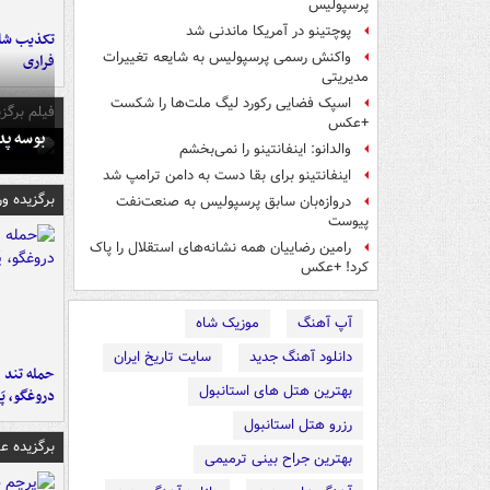
پرسپولیس
پوچتینو در آمریکا ماندنی شد
تکذیب شای
واکنش رسمی پرسپولیس به شایعه تغییرات
فراری
مدیریتی
اسپک فضایی رکورد لیگ ملت‌ها را شکست
فیلم برگزی
+عکس
بوسه‌ پ
والدانو: اینفانتینو را نمی‌بخشم
اینفانتینو برای بقا دست به دامن ترامپ شد
برگزیده و
دروازه‌بان سابق پرسپولیس به صنعت‌نفت
پیوست
رامین رضاییان همه نشانه‌های استقلال را پاک
کرد! +عکس
آپ آهنگ
موزیک شاه
دانلود آهنگ جدید
سایت تاریخ ایران
حمله تند ف
بهترین هتل های استانبول
دروغگو، پَ
رزرو هتل استانبول
برگزیده 
بهترین جراح بینی ترمیمی