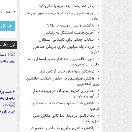
ونگر هم پشت اینفانتینو را خالی کرد
*
لطفا عدد م
تورنمنت چهار جانبه در بصره با حضور تیم ملی
ایران
بازگشت والیبال روسیه به VNL
آخرین فرصت استقلال به رضاییان
انتخاب جذاب برای کاپیتانی استقلال
این مطالب
قرارداد یک میلیون دلاری بازیکن صدهزار
دلاری!
علوی: قلعه‌نویی هفته آینده برنامه‌های تیم
ملی را ارائه می‌دهد
تراِشتگن دروازه‌بان جدید آژاکس شد
واکنش فدراسیون به احتمال انتخاب جانشین
برای قلعه‌نویی
اعلام رای کمیته استیناف در پرونده دیدار
گل‌گهر و چادرملو
رهبری رهب
واکنش فیفا به درخواست کمک اینفانتینو از
ترامپ
برد تراکتور در دیدار تدارکاتی مقابل مس
شهربابک
واکنش طاهری و ایری به ماجرای حضور در