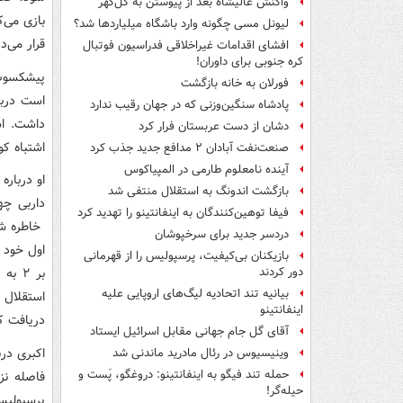
واکنش عالیشاه بعد از پیوستن به گل‌گهر
بازی می‌
لیونل مسی چگونه وارد باشگاه میلیاردها شد؟
قرار می‌د
افشای اقدامات غیراخلاقی فدراسیون فوتبال
کره جنوبی برای داوران!
پیشکسوت 
فورلان به خانه بازگشت
است دربا
پادشاه سنگین‌وزنی که در جهان رقیب ندارد
داشت. اس
دشان از دست عربستان فرار کرد
اشتباه کو
صنعت‌نفت آبادان ۲ مدافع جدید جذب کرد
آینده نامعلوم طارمی در المپیاکوس
او درباره
بازگشت اندونگ به استقلال منتفی شد
فیفا توهین‌کنندگان به اینفانتینو را تهدید کرد
خاطره شی
دردسر جدید برای سرخپوشان
بازیکنان بی‌کیفیت، پرسپولیس را از قهرمانی
بر ۲ 
دور کردند
بیانیه تند اتحادیه لیگ‌های اروپایی علیه
استقلال 
اینفانتینو
دریافت ک
آقای گل جام جهانی مقابل اسرائیل ایستاد
اکبری در
وینیسیوس در رئال مادرید ماندنی شد
حمله تند فیگو به اینفانتینو: دروغگو، پَست‌ و
فاصله نز
حیله‌گر!
پرسپولیس