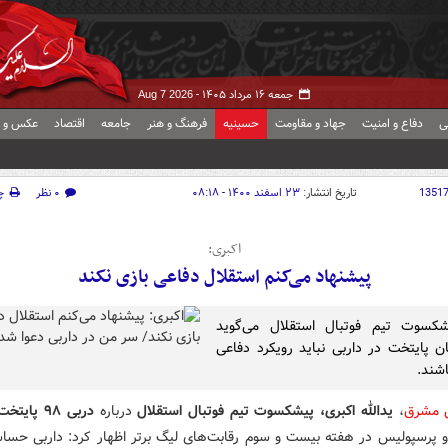
جمعه ۱۶ مرداد ۱۴۰۵ -
Aug 7 2026
ی
دفاع و امنیت
جهاد و مقاومت
حسینیه
فرهنگ و هنر
جامعه
اقتصاد
عکس و ف
1351
تاریخ انتشار:
۲۳ اسفند ۱۴۰۰ - ۰۸:۱۸
۰ نظر
چ
اکبری:‌
پیشنهاد می‌کنم استقلال دفاعی بازی نکند
کسوت تیم فوتبال استقلال می‌گوید
ان پایتخت در داربی نباید رویکرد دفاعی
اشند.
ش مشرق
،
یدالله اکبری، پیشکسوت تیم فوتبال استقلال
درباره
دربی ۹۸ پایتخت
و پرسپولیس در هفته بیست و سوم رقابت‌های لیگ برتر اظهار کرد: داربی حسا