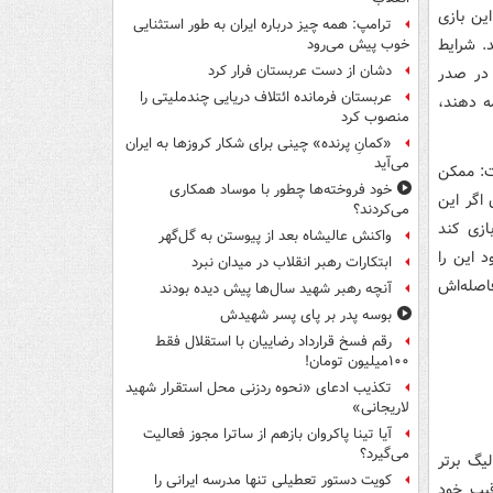
ین بازی
ترامپ: همه چیز درباره ایران به طور استثنایی
. شرایط
خوب پیش می‌رود
دشان از دست عربستان فرار کرد
 در صدر
عربستان فرمانده ائتلاف دریایی چندملیتی را
مه دهند،
منصوب کرد
«کمانِ پرنده» چینی برای شکار کروزها به ایران
می‌آید
ت: ممکن
خود فروخته‌ها چطور با موساد همکاری
اگر این
می‌کردند؟
ازی کند
واکنش عالیشاه بعد از پیوستن به گل‌گهر
 این را
ابتکارات رهبر انقلاب در میدان نبرد
فاصله‌اش
آنچه رهبر شهید سال‌ها پیش دیده بودند
بوسه‌ پدر بر پای پسر شهیدش
رقم فسخ قرارداد رضاییان با استقلال فقط
۱۰۰میلیون تومان!
تکذیب ادعای «نحوه ردزنی محل استقرار شهید
لاریجانی»
آیا تینا پاکروان بازهم از ساترا مجوز فعالیت
می‌گیرد؟
یگ برتر
کویت دستور تعطیلی تنها مدرسه ایرانی را
ستقلال با رقیب خود