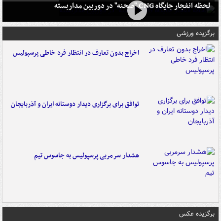
لحظه انفجار جایگاه CNG "صحنه" در دوربین مداربسته
برگزیده ورزشی
اخراج بدون تعارف در انتظار فرد خاطی پرسپولیس
توافق برای برگزاری دیدار دوستانه ایران و آذربایجان
هشدار سرمربی پرسپولیس به جاسوس تیم
برگزیده عکس