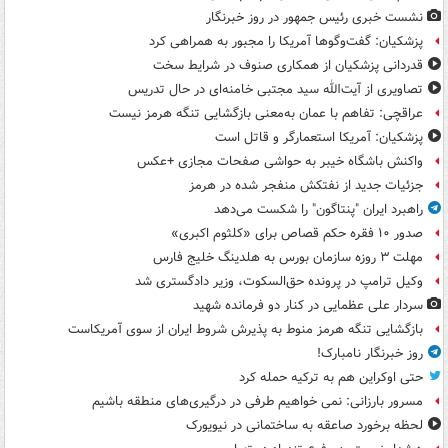
نشست خبری رئیس جمهور در روز خبرنگار
پزشکیان: گفت‌وگوها آمریکا را مجبور به همراهی کرد
قدردانی پزشکیان از همکاری صنوف در شرایط سخت
تصاویری از آیت‌الله سید مجتبی خامنه‌ای در حال تدریس
عراقچی: تفاهم با عمان به‌معنی بازگشایی تنگه هرمز نیست
پزشکیان: آمریکا استعمارگر و قاتل است
واکنش باشگاه خیبر به حواشی صفحات مجازی +عکس
جزئیات جدید از نفتکش منفجر شده در هرمز
راهبرد ایران "پنتاگون" را شکست می‌دهد
صدور ۱۰ فقره حکم قصاص برای «کلثوم اکبری»
مهلت ۳ روزه سازمان بورس به هلدینگ خلیج فارس
وکیل ترامپ در پرونده حق‌السکوت، وزیر دادگستری شد
سردار علی عظمایی در کنار دو فرمانده شهید
بازگشایی تنگه هرمز منوط به پذیرش شروط ایران از سوی آمریکاست
روز خبرنگار نامبارک!
حتی اوکراین هم به ترکیه حمله کرد
مسرور بارزانی: نمی خواهیم طرفی در درگیری‌های منطقه باشیم
لحظه برخورد صاعقه به ساختمانی در نیویورک