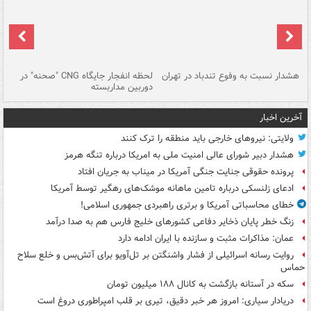
ای
هشدار نسبت به وفوع تندباد در تهران
لحظه انفجار جایگاه CNG "صحنه" در
دس
دوربین مداربسته
ات
آخرین اخبار
ولایتی: نیروهای خارجی باید منطقه را ترک کنند
هشدار دبیر شورای عالی امنیت ملی به امریکا درباره تنگه هرمز
پرونده حقوقی جنایت جنگی آمریکا در میناب به جریان افتاد
ادعای زلنسکی درباره تامین ماهانه موشک‌های رهگیر توسط آمریکا
خطای محاسباتی آمریکا و برتری راهبردی جمهوری اسلامی!
زنگ خطر پایان ذخایر دفاعی کشورهای خلیج فارس هم به صدا درآمد
عمان: مذاکرات مثبت و سازنده با ایران ادامه دارد
روایت رسانه اسرائیلی از فشار واشنگتن بر تل‌آویو برای آتش‌بس و خلع سلاح
حماس
سکه در آستانه بازگشت به کانال ۱۸۸ میلیون تومان
دریادار سیاری: امروز هر خبر دقیق، تیری بر قلب امپراطوری دروغ است