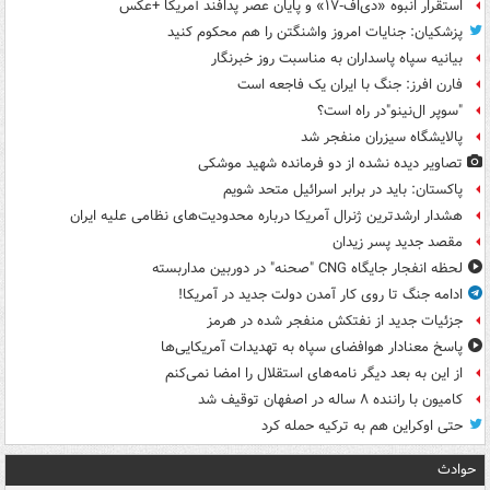
استقرار انبوه «دی‌اف‑۱۷» و پایان عصر پدافند آمریکا +عکس
پزشکیان: جنایات امروز واشنگتن را هم محکوم کنید
بیانیه سپاه پاسداران به مناسبت روز خبرنگار
فارن افرز: جنگ با ایران یک فاجعه است
"سوپر ال‌نینو"در راه است؟
پالایشگاه سیزران منفجر شد
تصاویر دیده‌ نشده از دو فرمانده شهید موشکی
پاکستان: باید در برابر اسرائیل متحد شویم
هشدار ارشدترین ژنرال آمریکا درباره محدودیت‌های نظامی علیه ایران
مقصد جدید پسر زیدان
لحظه انفجار جایگاه CNG "صحنه" در دوربین مداربسته
ادامه جنگ تا روی کار آمدن دولت جدید در آمریکا!
جزئیات جدید از نفتکش منفجر شده در هرمز
پاسخ معنادار هوافضای سپاه به تهدیدات آمریکایی‌ها
از این به بعد دیگر نامه‌های استقلال را امضا نمی‌کنم
کامیون با راننده ۸ ساله در اصفهان توقیف شد
حتی اوکراین هم به ترکیه حمله کرد
حوادث