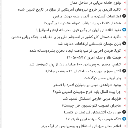
وقوع حادثه دریایی در ساحل عمان
تاکید الزیدی بر خروج نیروهای آمریکایی از عراق در تاریخ تعیین شده
اعتراضات گسترده در آلمان علیه دولت مرتس
هشدار کانادا درباره عواقب تعرفه ۵۰ درصدی آمریکا
نفوذ اطلاعاتی ایران در یگان فوق محرمانه ارتش اسرائیل!
تأکید دادستان کل کشور بر انسجام ملی برای مقابله با جنگ روانی دشمن
باران مهمان تابستانی ارتفاعات دماوند شد
کوبا: فرمان اجرایی ترامپ باعث ایجاد بحران بشردوستانه شده
قیمت طلا و سکه امروز ۱۴۰۵/۰۵/۱۷
ترامپ مجبور به پس‌دادن ۱۰۰ میلیارد دلار از پول تعرفه‌ها شد
آتش سوزی مهیب یک ساختمان ۱۲ طبقه در جاکارتا
پدر لیونل مسی درگذشت
وجود شواهدی مبنی بر بمباران لامرد با فسفر
چرا بیت المال باید خرج مجرمان امنیتی شود؟
قرارداد مربی خارجی استقلال تمدید شد
ماجرای تصویب کنوانسیون خزر چیست؟
فوران یک آتشفشان قدرتمند در کلمبیا
تنگه هرمز، برگ برنده ایران قدرتمند!
اعلام محل میزبانی استقلال و پرسپولیس در لیگ برتر