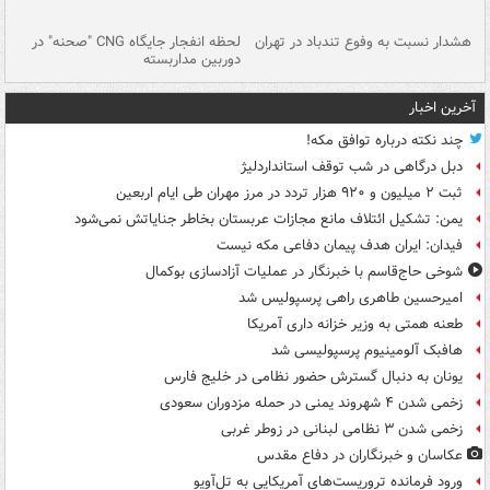
ای
هشدار نسبت به وفوع تندباد در تهران
لحظه انفجار جایگاه CNG "صحنه" در
دس
دوربین مداربسته
ات
آخرین اخبار
چند نکته درباره توافق مکه!
دبل درگاهی در شب توقف استانداردلیژ
ثبت ۲ میلیون و ۹۲۰ هزار تردد در مرز مهران طی ایام اربعین
یمن: تشکیل ائتلاف مانع مجازات عربستان بخاطر جنایاتش نمی‌شود
فیدان: ایران هدف پیمان دفاعی مکه نیست
شوخی حاج‌قاسم با خبرنگار در عملیات آزادسازی بوکمال
امیرحسین طاهری راهی پرسپولیس شد
طعنه همتی به وزیر خزانه داری آمریکا
هافبک آلومینیوم پرسپولیسی شد
یونان به دنبال گسترش حضور نظامی در خلیج فارس
زخمی شدن ۴ شهروند یمنی در حمله مزدوران سعودی
زخمی شدن ۳ نظامی لبنانی در زوطر غربی
عکاسان و خبرنگاران در دفاع مقدس
ورود فرمانده تروریست‌های آمریکایی به تل‌آویو