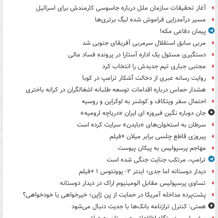
آغاز تحقیقات سازمان ملل درباره جاسوسی کارمندش برای اسرائیل
مسیر درآمدزایی فراموش شده لیگ برتری‌ها
پیمان دفاعی مکه!
مربی سابق استقلال سرمربی آفریقای جنوبی شد
دستگیری مسئول یک اداره آستارا در پرونده فساد مالی
مجتبی جباری تیم جدیدش را انتخاب کرد
روایت رسانه عبری از دخالت آشکار ترامپ در کوبا
هشدار حماس درباره اقدامات توسعه طلبانه اشغالگران در کرانه باختری
احتمال سفر ویتکاف و کوشنر به اوکراین و روسیه
جان دوباره نگین فیروزه ای ایران «دریاچه ارومیه»
سرطان به استخوان‌های «بایدن» سرایت کرده است
پیروزی قاطع چلسی برابر میلان +فیلم
مهاجم پرسپولیس به پیکان پیوست
ترامپ، مرتکب جنایت جنگی شده است
دیدار دوستانه اما جدی؛ اینتر ۲- یوونتوس ۱ +فیلم
تساوی پرسپولیس مقابل الومینیوم اراک در دیدار دوستانه
پشت‌پرده مداخله آمریکا در حمایت از یِن ژاپن؛ خیرخواهی یا خودخواهی؟
همتی: کنترل ترازنامه بانک‌ها با جدیت دنبال می‌شود