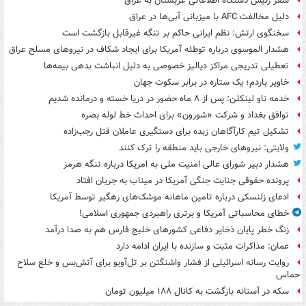
سفر رئیس دستگاه اطلاعاتی عربستان به عراق
دلیل مخالفت AFC با میزبانی آبی‌ها در عراق
سخنگوی ارتش: نظم ایرانی حاکم بر تنگه غیرقابل بازگشت است
هشدار الموسوی درباره توطئه آمریکا برای ایجاد شکاف در نیروهای مسلح عراق
تعطیلی تدریجی مراکز دیالیز خصوصی به دلیل انباشت بدهی بیمه‌ها
خاویر باردم؛ یک ستاره در برابر سکوت جهان
خدمه ناو لینکلن: پس از ۸ ماه حضور در دریا خسته و درمانده‌ شدیم
توافق بغداد و شرکت «شورون» برای احداث خط لوله بصره
تشکیل تیم کارآگاهان زبده برای دستگیری عاملان قتل رجب‌زاده
ولایتی: نیروهای خارجی باید منطقه را ترک کنند
هشدار دبیر شورای عالی امنیت ملی به امریکا درباره تنگه هرمز
پرونده حقوقی جنایت جنگی آمریکا در میناب به جریان افتاد
ادعای زلنسکی درباره تامین ماهانه موشک‌های رهگیر توسط آمریکا
خطای محاسباتی آمریکا و برتری راهبردی جمهوری اسلامی!
زنگ خطر پایان ذخایر دفاعی کشورهای خلیج فارس هم به صدا درآمد
عمان: مذاکرات مثبت و سازنده با ایران ادامه دارد
روایت رسانه اسرائیلی از فشار واشنگتن بر تل‌آویو برای آتش‌بس و خلع سلاح
حماس
سکه در آستانه بازگشت به کانال ۱۸۸ میلیون تومان