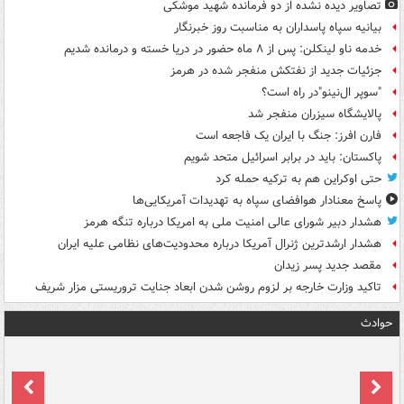
تصاویر دیده‌ نشده از دو فرمانده شهید موشکی
بیانیه سپاه پاسداران به مناسبت روز خبرنگار
خدمه ناو لینکلن: پس از ۸ ماه حضور در دریا خسته و درمانده‌ شدیم
جزئیات جدید از نفتکش منفجر شده در هرمز
"سوپر ال‌نینو"در راه است؟
پالایشگاه سیزران منفجر شد
فارن افرز: جنگ با ایران یک فاجعه است
پاکستان: باید در برابر اسرائیل متحد شویم
حتی اوکراین هم به ترکیه حمله کرد
پاسخ معنادار هوافضای سپاه به تهدیدات آمریکایی‌ها
هشدار دبیر شورای عالی امنیت ملی به امریکا درباره تنگه هرمز
هشدار ارشدترین ژنرال آمریکا درباره محدودیت‌های نظامی علیه ایران
مقصد جدید پسر زیدان
تاکید وزارت خارجه بر لزوم روشن شدن ابعاد جنایت تروریستی مزار شریف
حوادث