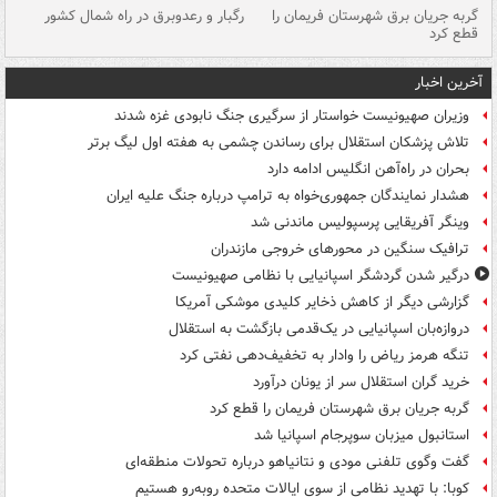
گربه جریان برق شهرستان فریمان را
رگبار و رعدوبرق در راه شمال کشور
قطع کرد
گذ
آخرین اخبار
وزیران صهیونیست خواستار از سرگیری جنگ نابودی غزه شدند
تلاش پزشکان استقلال برای رساندن چشمی به هفته اول لیگ برتر
بحران در راه‌آهن انگلیس ادامه دارد
هشدار نمایندگان جمهوری‌خواه به ترامپ درباره جنگ علیه ایران
وینگر آفریقایی پرسپولیس ماندنی شد
ترافیک سنگین در محورهای خروجی مازندران
درگیر شدن گردشگر اسپانیایی با نظامی صهیونیست
گزارشی دیگر از کاهش ذخایر کلیدی موشکی آمریکا
دروازه‌بان اسپانیایی در یک‌قدمی بازگشت به استقلال
تنگه هرمز ریاض را وادار به تخفیف‌دهی نفتی کرد
خرید گران استقلال سر از یونان درآورد
گربه جریان برق شهرستان فریمان را قطع کرد
استانبول میزبان سوپرجام اسپانیا شد
گفت وگوی تلفنی مودی و نتانیاهو درباره تحولات منطقه‌ای
کوبا: با تهدید نظامی از سوی ایالات متحده روبه‌رو هستیم