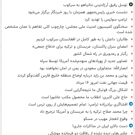
توسل رفیق آرژانتینی نتانیاهو به سرکوب
نشست خبری رئیس‌جمهور همزمان با روز خبرنگار برگزار می‌شود
ترامپ سوئیس را تهدید کرد
سخنگوی کمیسیون امنیت ملی مجلس: چارچوب کلی تفاهم با عمان مشخص
شده است
طالبان: داعش را به طور کامل در افغانستان سرکوب کردیم
امضای سران پاکستان، عربستان و ترکیه برای «دفاع جمعی»
رگبار و رعدوبرق در راه شمال کشور
تصاویر جدید از پهپادهای منهدم‌شده آمریکا توسط سپاه
انصارالله: متجاوزان سعودی در یمن در امان نخواهند بود
پوتین و محمد بن زاید درباره اوضاع منطقه خلیج فارس گفت‌وگو کردند
قیمت جهانی نفت امروز ۱۶ مرداد
اشکال بزرگ فوتبال ما نتیجه‌گرایی است
حاج علی اکبری: انقلاب ما محصول مکتب عاشورا است
افشاگری برادرزاده ترامپ: تمام تصمیم‌هایش از روی ترس است
چرا محمد صلاح ترکیه را به عربستان و آمریکا ترجیح داد
وقوع انفجار مهیب در مسکو
دست بالای ایران در مذاکرات جاری!
عکس‌های دیده نشده از رفاقت دو فرمانده‌ موشکی