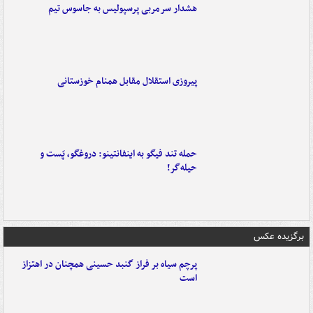
هشدار سرمربی پرسپولیس به جاسوس تیم
پیروزی استقلال مقابل همنام خوزستانی
حمله تند فیگو به اینفانتینو: دروغگو، پَست‌ و
حیله‌گر!
برگزیده عکس
پرچم سیاه بر فراز گنبد حسینی همچنان در اهتزاز
است