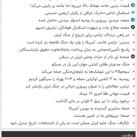
قیمت بنزین مانند موشک بالا می‌رود اما مانند پر پایین می‌آید!
استقبال خاص دخترک عراقی از زائران اربعین حسینی
محمد مرندی: پیروزی با روحیه استوار مردمی حاصل شده
محمد صلاح مات و مبهوت استقبال هواداران ترابزون اسپور
دو راهی دردناک ترامپ برای خروج از جنگ ایران
سندرز: ترامپ فاسد، آمریکا را وارد یک جنگ فاجعه بار کرده است
پاسخ تأمین‌اجتماعی به زمان پرداخت مابه‌التفاوت حقوق بازنشستگان
صحنه ای نادر از حیات وحش ایران در سبلان
جنگ مدعیان طلای کشتی جهان این بار در مسکو
سوخو۳۵ با این موشک‌ها به ناوهای‌جنگی حمله می‌کند
روسیه: به ۳ کشتی اوکراین حمله و ۲۰۳ پهپاد را سرنگون کردیم
ترامپ مقاله‌ای را با عنوان پیروزی خیالی در جنگ ایران بازنشر کرد
قیمت جهانی طلا امروز ۱۶ مرداد
برخورد پراید با تیر برق ۲ فوتی بر جای گذاشت
حمله سایبری گسترده به بورس آمریکا
صنعا: نیروهای ما در کمین‌ هستند
تلگراف: جنگ علیه ایران ممکن است به یکی از اشتباهات تاریخ تبدیل شود
سلامت